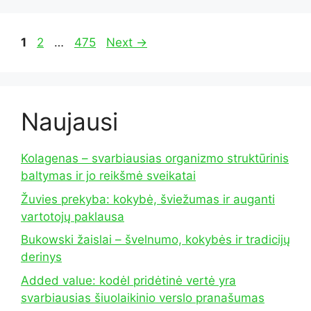
Page
Page
Page
1
2
…
475
Next
→
Naujausi
Kolagenas – svarbiausias organizmo struktūrinis
baltymas ir jo reikšmė sveikatai
Žuvies prekyba: kokybė, šviežumas ir auganti
vartotojų paklausa
Bukowski žaislai – švelnumo, kokybės ir tradicijų
derinys
Added value: kodėl pridėtinė vertė yra
svarbiausias šiuolaikinio verslo pranašumas