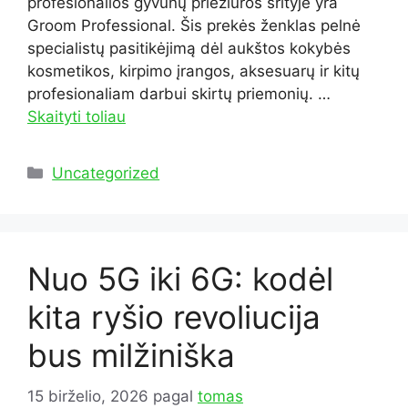
profesionalios gyvūnų priežiūros srityje yra
Groom Professional. Šis prekės ženklas pelnė
specialistų pasitikėjimą dėl aukštos kokybės
kosmetikos, kirpimo įrangos, aksesuarų ir kitų
profesionaliam darbui skirtų priemonių. …
Skaityti toliau
Kategorijos
Uncategorized
Nuo 5G iki 6G: kodėl
kita ryšio revoliucija
bus milžiniška
15 birželio, 2026
pagal
tomas