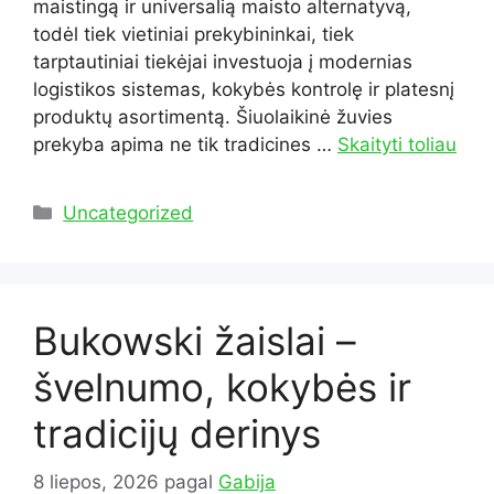
maistingą ir universalią maisto alternatyvą,
todėl tiek vietiniai prekybininkai, tiek
tarptautiniai tiekėjai investuoja į modernias
logistikos sistemas, kokybės kontrolę ir platesnį
produktų asortimentą. Šiuolaikinė žuvies
prekyba apima ne tik tradicines …
Skaityti toliau
Kategorijos
Uncategorized
Bukowski žaislai –
švelnumo, kokybės ir
tradicijų derinys
8 liepos, 2026
pagal
Gabija