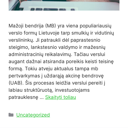
Mažoji bendrija (MB) yra viena populiariausių
verslo formų Lietuvoje tarp smulkių ir vidutinių
verslininkų. Ji patraukli dėl paprastesnio
steigimo, lankstesnio valdymo ir mažesnių
administracinių reikalavimų. Tačiau verslui
augant dažnai atsiranda poreikis keisti teisinę
formą. Tokiu atveju aktualus tampa mb
pertvarkymas į uždarąją akcinę bendrovę
(UAB). Šis procesas leidžia verslui pereiti į
labiau struktūruotą, investuotojams
patrauklesnę …
Skaityti toliau
Kategorijos
Uncategorized