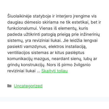
Šiuolaikinėje statyboje ir interjero įrengime vis
daugiau dėmesio skiriama ne tik estetikai, bet ir
funkcionalumui. Vienas iš elementų, kuris
padeda užtikrinti patogią prieigą prie inžinerinių
sistemų, yra reviziniai liukai. Jie leidžia lengvai
pasiekti vamzdynus, elektros instaliaciją,
ventiliacijos sistemas ar kitus paslėptus
komunikacijų mazgus, neardant sienų, lubų ar
grindų konstrukcijų. Nors iš pirmo žvilgsnio
reviziniai liukai …
Skaityti toliau
Kategorijos
Uncategorized