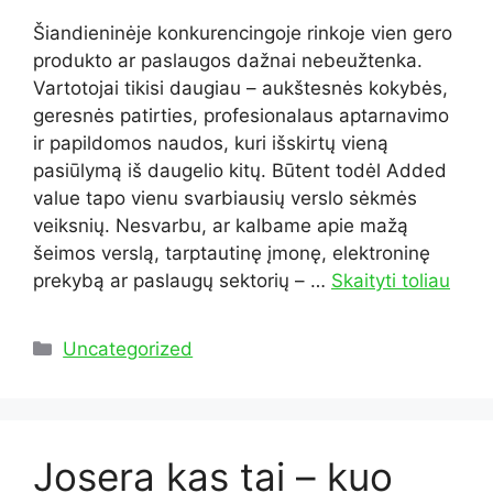
Šiandieninėje konkurencingoje rinkoje vien gero
produkto ar paslaugos dažnai nebeužtenka.
Vartotojai tikisi daugiau – aukštesnės kokybės,
geresnės patirties, profesionalaus aptarnavimo
ir papildomos naudos, kuri išskirtų vieną
pasiūlymą iš daugelio kitų. Būtent todėl Added
value tapo vienu svarbiausių verslo sėkmės
veiksnių. Nesvarbu, ar kalbame apie mažą
šeimos verslą, tarptautinę įmonę, elektroninę
prekybą ar paslaugų sektorių – …
Skaityti toliau
Kategorijos
Uncategorized
Josera kas tai – kuo