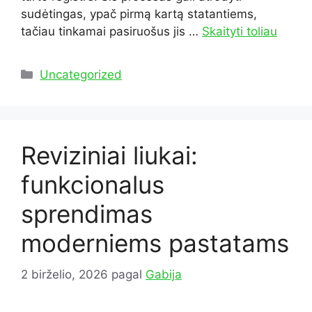
sudėtingas, ypač pirmą kartą statantiems,
tačiau tinkamai pasiruošus jis …
Skaityti toliau
Kategorijos
Uncategorized
Reviziniai liukai:
funkcionalus
sprendimas
moderniems pastatams
2 birželio, 2026
pagal
Gabija