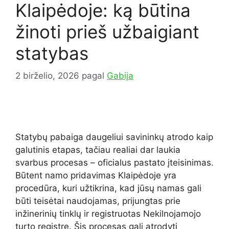
Klaipėdoje: ką būtina
žinoti prieš užbaigiant
statybas
2 birželio, 2026
pagal
Gabija
Statybų pabaiga daugeliui savininkų atrodo kaip
galutinis etapas, tačiau realiai dar laukia
svarbus procesas – oficialus pastato įteisinimas.
Būtent namo pridavimas Klaipėdoje yra
procedūra, kuri užtikrina, kad jūsų namas gali
būti teisėtai naudojamas, prijungtas prie
inžinerinių tinklų ir registruotas Nekilnojamojo
turto registre. Šis procesas gali atrodyti