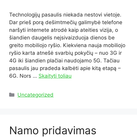
Technologijų pasaulis niekada nestovi vietoje.
Dar prieš porą dešimtmečių galimybė telefone
naršyti internete atrodė kaip ateities vizija, o
šiandien daugelis neįsivaizduoja dienos be
greito mobiliojo ryšio. Kiekviena nauja mobiliojo
ryšio karta atnešė svarbių pokyčių – nuo 3G ir
4G iki šiandien plačiai naudojamo 5G. Tačiau
pasaulis jau pradeda kalbėti apie kitą etapą –
6G. Nors …
Skaityti toliau
Kategorijos
Uncategorized
Namo pridavimas