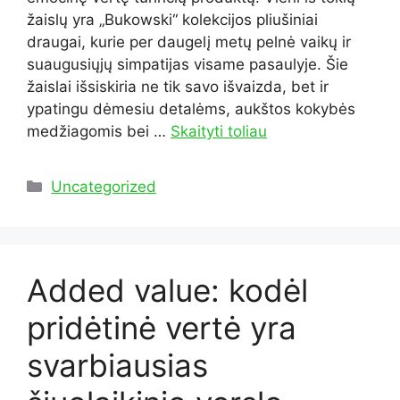
žaislų yra „Bukowski“ kolekcijos pliušiniai
draugai, kurie per daugelį metų pelnė vaikų ir
suaugusiųjų simpatijas visame pasaulyje. Šie
žaislai išsiskiria ne tik savo išvaizda, bet ir
ypatingu dėmesiu detalėms, aukštos kokybės
medžiagomis bei …
Skaityti toliau
Kategorijos
Uncategorized
Added value: kodėl
pridėtinė vertė yra
svarbiausias