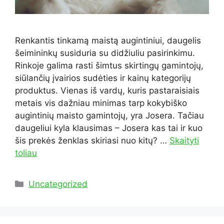
Renkantis tinkamą maistą augintiniui, daugelis
šeimininkų susiduria su didžiuliu pasirinkimu.
Rinkoje galima rasti šimtus skirtingų gamintojų,
siūlančių įvairios sudėties ir kainų kategorijų
produktus. Vienas iš vardų, kuris pastaraisiais
metais vis dažniau minimas tarp kokybiško
augintinių maisto gamintojų, yra Josera. Tačiau
daugeliui kyla klausimas – Josera kas tai ir kuo
šis prekės ženklas skiriasi nuo kitų? …
Skaityti
toliau
Kategorijos
Uncategorized