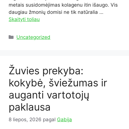
metais susidomėjimas kolagenu itin išaugo. Vis
daugiau žmonių domisi ne tik natūralia …
Skaityti toliau
Kategorijos
Uncategorized
Žuvies prekyba:
kokybė, šviežumas ir
auganti vartotojų
paklausa
8 liepos, 2026
pagal
Gabija