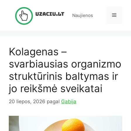
Pereiti
prie
Meniu
Naujienos
turinio
Kolagenas –
svarbiausias organizmo
struktūrinis baltymas ir
jo reikšmė sveikatai
20 liepos, 2026
pagal
Gabija