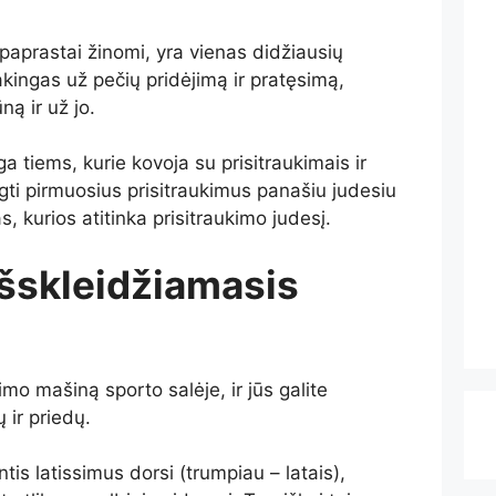
 paprastai žinomi, yra vienas didžiausių
kingas už pečių pridėjimą ir pratęsimą,
ną ir už jo.
ga tiems, kurie kovoja su prisitraukimais ir
gti pirmuosius prisitraukimus panašiu judesiu
, kurios atitinka prisitraukimo judesį.
išskleidžiamasis
mo mašiną sporto salėje, ir jūs galite
 ir priedų.
tis latissimus dorsi (trumpiau – latais),