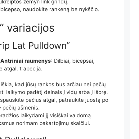
ukreiptos žemyn link grindų.
 bicepso, naudokite rankeną be nykščio.
 variacijos
rip Lat Pulldown“
;
Antriniai raumenys
: Dilbiai, bicepsai,
je
atgal
, trapecija.
škia, kad jūsų rankos bus arčiau nei pečių
kti laikymo padėtį delnais į vidų arba į išorę.
ispauskite pečius atgal, patraukite juostą po
e pečių ašmenis.
pradžios laikydami jį visiškai valdomą.
iksmus norimam pakartojimų skaičiui.