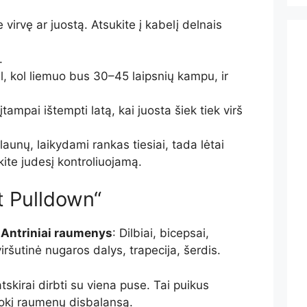
te virvę ar juostą. Atsukite į kabelį delnais
.
l, kol liemuo bus 30–45 laipsnių kampu, ir
e įtampai ištempti latą, kai juosta šiek tiek virš
šlaunų, laikydami rankas tiesiai, tada lėtai
ite judesį kontroliuojamą.
t Pulldown“
;
Antriniai raumenys
: Dilbiai, bicepsai,
 viršutinė nugaros dalys
, trapecija
, šerdis
.
atskirai dirbti su viena puse. Tai puikus
kokį raumenų disbalansą.