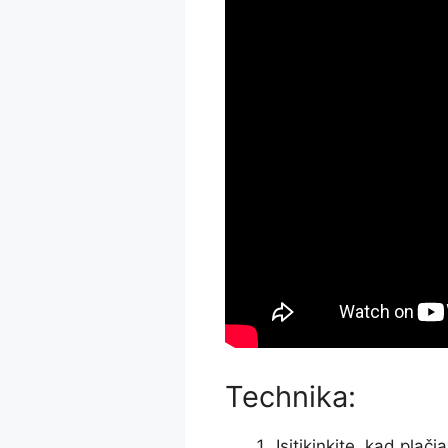
Technika:
Įsitikinkite, kad plači