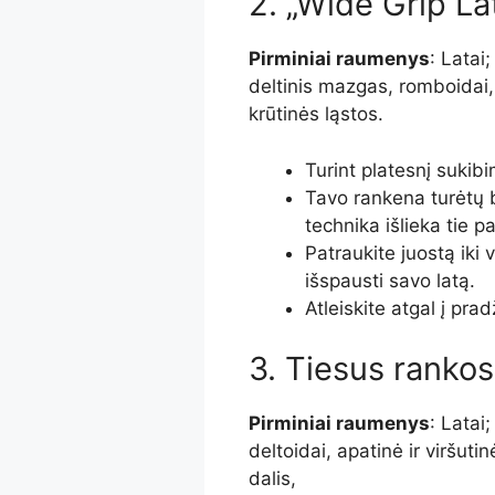
2. „Wide Grip La
Pirminiai raumenys
: Latai
deltinis mazgas, romboidai, 
krūtinės ląstos.
Turint platesnį sukib
Tavo rankena turėtų 
technika išlieka tie p
Patraukite juostą iki 
išspausti savo latą.
Atleiskite atgal į pra
3. Tiesus rankos
Pirminiai raumenys
: Latai
deltoidai, apatinė ir viršuti
dalis,