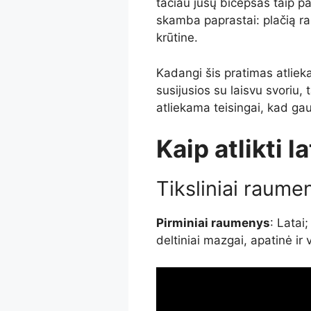
tačiau jūsų bicepsas taip pa
skamba paprastai: plačią ra
krūtine.
Kadangi šis pratimas atliek
susijusios su laisvu svoriu, t
atliekama teisingai, kad ga
Kaip atlikti l
Tiksliniai raume
Pirminiai raumenys
: Latai
deltiniai mazgai, apatinė ir