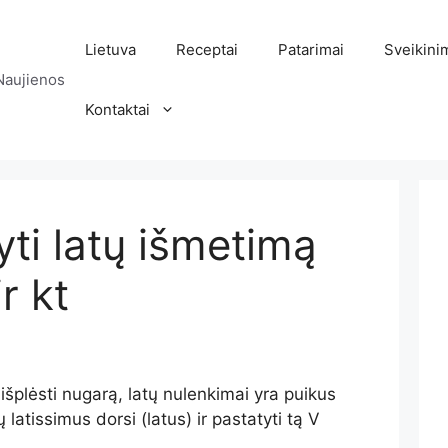
Lietuva
Receptai
Patarimai
Sveikini
Naujienos
Kontaktai
ti latų išmetimą
r kt
 išplėsti nugarą, latų nulenkimai yra puikus
ų latissimus dorsi (latus) ir pastatyti tą V