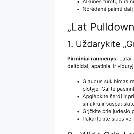
Alkūnės turėtų būti n
Norėdami paimti dalį
„Lat Pulldown“
1. Uždarykite „G
Pirminiai raumenys
: Latai
deltoidai, apatiniai ir
vidury
Glaudus sukibimas rei
plotyje
. Galite pasirin
Apglėbkite šerdį ir pr
smakru ir suspauskit
Grįžkite prie judesio 
Pakartokite šiuos ve