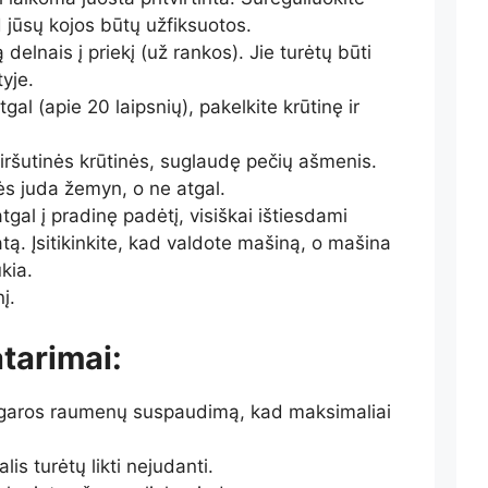
d jūsų kojos būtų užfiksuotos.
 delnais į priekį (už rankos). Jie turėtų būti
tyje.
gal (apie 20 laipsnių), pakelkite krūtinę ir
 viršutinės krūtinės, suglaudę pečių ašmenis.
nės juda žemyn, o ne atgal.
atgal į pradinę padėtį, visiškai ištiesdami
atą.
Įsitikinkite, kad valdote mašiną, o mašina
kia.
į.
tarimai:
ugaros raumenų suspaudimą, kad maksimaliai
lis turėtų likti nejudanti.