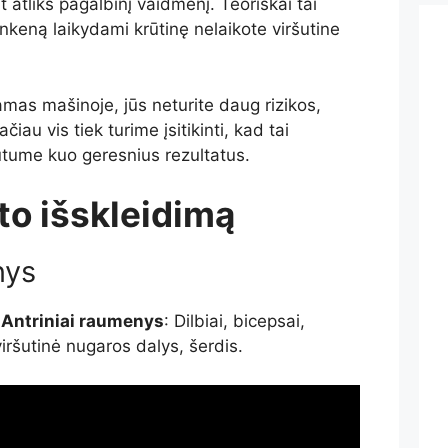
t atliks pagalbinį vaidmenį. Teoriškai tai
nkeną laikydami krūtinę nelaikote viršutine
amas mašinoje, jūs neturite daug rizikos,
ačiau vis tiek turime įsitikinti, kad tai
utume kuo geresnius rezultatus.
ato išskleidimą
nys
;
Antriniai raumenys
: Dilbiai, bicepsai,
 viršutinė nugaros dalys
, šerdis.