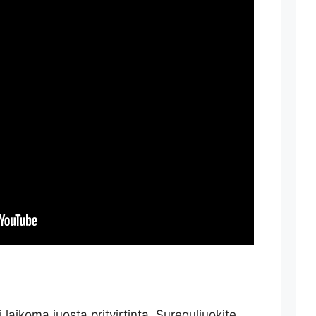
ai laikoma juosta pritvirtinta. Sureguliuokite