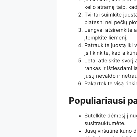
kelio atramą taip, ka
Tvirtai suimkite juostą
platesni nei pečių plo
Lengvai atsiremkite at
įtempkite liemenį.
Patraukite juostą iki
Įsitikinkite, kad alkū
Lėtai atleiskite svorį 
rankas ir ištiesdami l
jūsų nevaldo ir netrau
Pakartokite visą rinkin
Populiariausi pa
Sutelkite dėmesį į n
susitrauktumėte.
Jūsų viršutinė kūno da