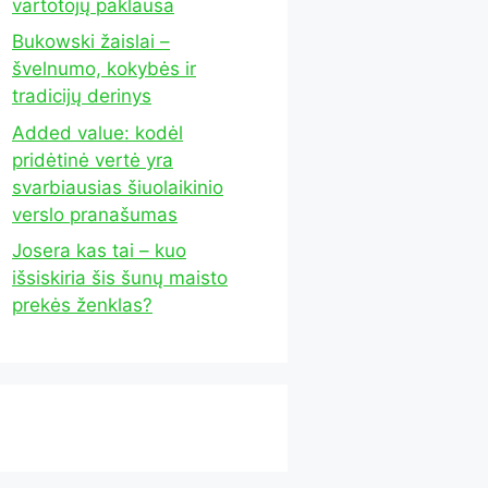
vartotojų paklausa
Bukowski žaislai –
švelnumo, kokybės ir
tradicijų derinys
Added value: kodėl
pridėtinė vertė yra
svarbiausias šiuolaikinio
verslo pranašumas
Josera kas tai – kuo
išsiskiria šis šunų maisto
prekės ženklas?