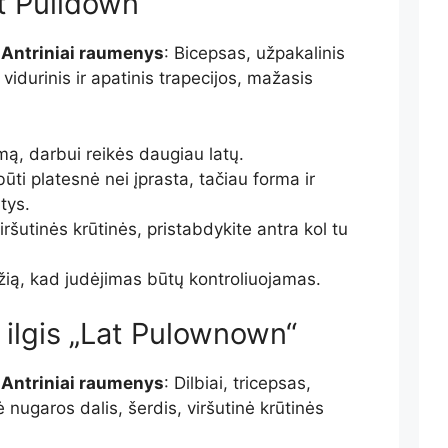
t Pulldown“
;
Antriniai raumenys
:
Bicepsas, užpakalinis
vidurinis ir apatinis trapecijos, mažasis
imą, darbui reikės daugiau latų.
būti
platesnė nei įprasta, tačiau forma ir
atys
.
viršutinės krūtinės, pristabdykite
antra
kol
tu
džią, kad judėjimas būtų kontroliuojamas.
 ilgis „Lat Pulownown“
;
Antriniai raumenys
: Dilbiai,
tricepsas
,
nė nugaros dalis
, šerdis, viršutinė krūtinės