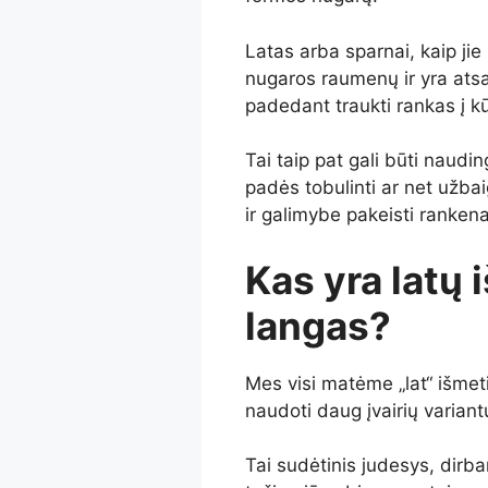
Latas arba sparnai, kaip jie
nugaros raumenų ir yra atsa
padedant traukti rankas į kū
Tai taip pat gali būti naudin
padės tobulinti ar net užbai
ir galimybe pakeisti rankenas
Kas yra latų 
langas?
Mes visi matėme „lat“ išmeti
naudoti daug įvairių variantų
Tai sudėtinis judesys, dirban