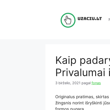
Pereiti
prie
turinio
Kaip padary
Privalumai i
3 birželio, 2021
pagal
fonas
Originalus pratimas, skirtas
žingsnis norint išryškinti jūs
formos nugarą.