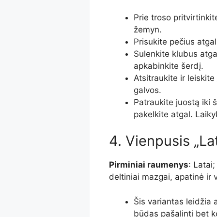
Prie troso pritvirtinki
žemyn.
Prisukite pečius atgal
Sulenkite klubus atga
apkabinkite šerdį.
Atsitraukite ir leiskit
galvos.
Patraukite juostą iki 
pakelkite atgal.
Laikyk
4. Vienpusis „La
Pirminiai raumenys
: Latai
deltiniai mazgai, apatinė ir
Šis variantas leidžia 
būdas pašalinti bet 