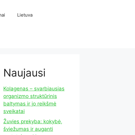
mai
Lietuva
Naujausi
Kolagenas – svarbiausias
organizmo struktūrinis
baltymas ir jo reikšmė
sveikatai
Žuvies prekyba: kokybė,
šviežumas ir auganti