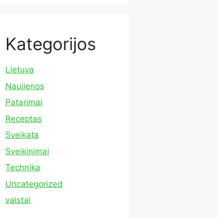
Kategorijos
Lietuva
Naujienos
Patarimai
Receptas
Sveikata
Sveikinimai
Technika
Uncategorized
vaistai