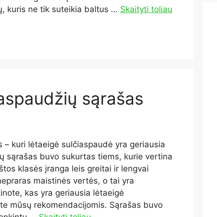
, kuris ne tik suteikia baltus …
Skaityti toliau
iaspaudžių sąrašas
 – kuri lėtaeigė sulčiaspaudė yra geriausia
 sąrašas buvo sukurtas tiems, kurie vertina
s klasės įranga leis greitai ir lengvai
nepraras maistinės vertės, o tai yra
inote, kas yra geriausia lėtaeigė
te mūsų rekomendacijomis. Sąrašas buvo