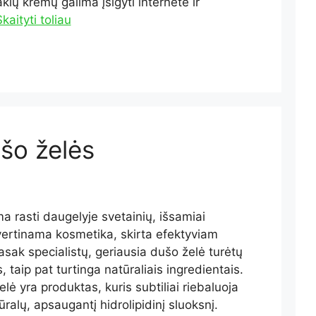
kių kremų galima įsigyti internete ir
kaityti toliau
šo želės
ma rasti daugelyje svetainių, išsamiai
vertinama kosmetika, skirta efektyviam
Pasak specialistų, geriausia dušo želė turėtų
, taip pat turtinga natūraliais ingredientais.
lė yra produktas, kuris subtiliai riebaluoja
atūralų, apsaugantį hidrolipidinį sluoksnį.