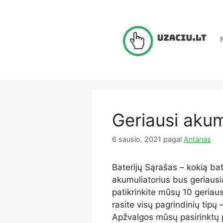
Pereiti
prie
turinio
Geriausi akum
6 sausio, 2021
pagal
Antanas
Baterijų Sąrašas – kokią bat
akumuliatorius bus geriausia
patikrinkite mūsų 10 geriau
rasite visų pagrindinių tipų 
Apžvalgos mūsų pasirinktų 