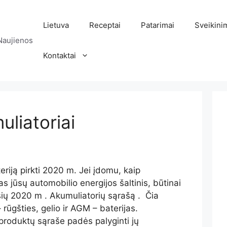
Lietuva
Receptai
Patarimai
Sveikini
Naujienos
Kontaktai
uliatoriai
eriją pirkti 2020 m. Jei įdomu, kaip
s jūsų automobilio energijos šaltinis, būtinai
sių 2020 m . Akumuliatorių sąrašą . Čia
– rūgšties, gelio ir AGM – baterijas.
produktų sąraše padės palyginti jų