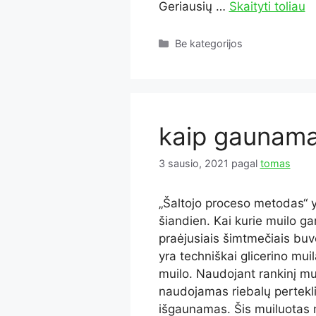
Geriausių …
Skaityti toliau
Kategorijos
Be kategorijos
kaip gaunama
3 sausio, 2021
pagal
tomas
„Šaltojo proceso metodas“ 
šiandien. Kai kurie muilo ga
praėjusiais šimtmečiais bu
yra techniškai glicerino muil
muilo. Naudojant rankinį m
naudojamas riebalų pertekliu
išgaunamas. Šis muiluotas 