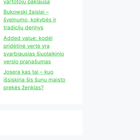
vartotojų paklausa
Bukowski žaislai –
švelnumo, kokybės ir
tradicijų derinys
Added value: kodėl
pridėtinė vertė yra
svarbiausias šiuolaikinio
verslo pranašumas
Josera kas tai – kuo
išsiskiria šis šunų maisto
prekės ženklas?