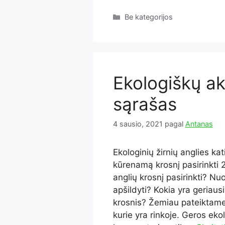
Kategorijos
Be kategorijos
Ekologiškų ak
sąrašas
4 sausio, 2021
pagal
Antanas
Ekologinių žirnių anglies kat
kūrenamą krosnį pasirinkti 
anglių krosnį pasirinkti? N
apšildyti? Kokia yra geriaus
krosnis? Žemiau pateiktame r
kurie yra rinkoje. Geros ek