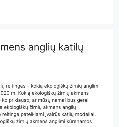
mens anglių katilų
ilų reitingas – kokią ekologiškų žirnių anglimi
2020 m. Kokią ekologiškų žirnių akmens
uo ko priklauso, ar mūsų namai bus gerai
ia ekologiškų žirnių akmens anglių
eitinge pateikiami įvairūs katilų modeliai,
ologiškų žirnių akmens anglimi kūrenamos