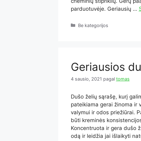
cheminių stipriklių. Gerų paa
parduotuvėje. Geriausių …
S
Kategorijos
Be kategorijos
Geriausios du
4 sausio, 2021
pagal
tomas
Dušo želių sąrašę, kurį gali
pateikiama gerai žinoma ir 
valymui ir odos priežiūrai. 
būti kreminės konsistencijos
Koncentruota ir gera dušo že
odą ir leidžia jai išlaikyti n