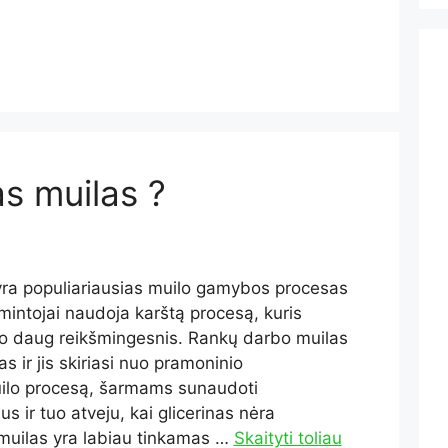
s muilas ?
yra populiariausias muilo gamybos procesas
mintojai naudoja karštą procesą, kuris
vo daug reikšmingesnis. Rankų darbo muilas
as ir jis skiriasi nuo pramoninio
uilo procesą, šarmams sunaudoti
s ir tuo atveju, kai glicerinas nėra
muilas yra labiau tinkamas …
Skaityti toliau