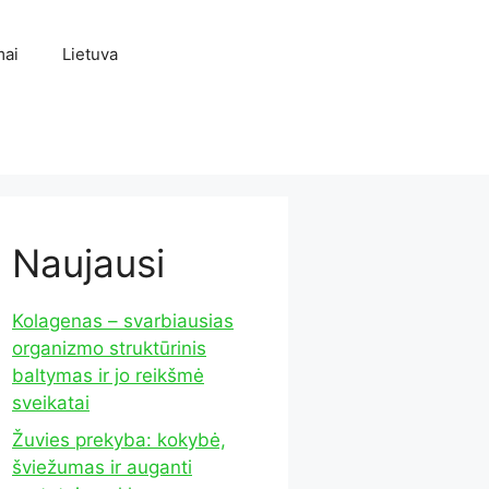
mai
Lietuva
Naujausi
Kolagenas – svarbiausias
organizmo struktūrinis
baltymas ir jo reikšmė
sveikatai
Žuvies prekyba: kokybė,
šviežumas ir auganti