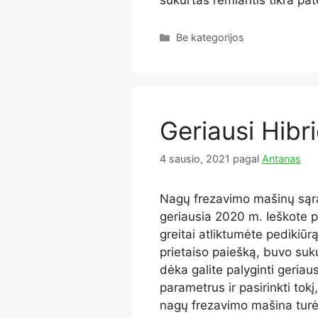
sukurtas remiantis tikra pa
Kategorijos
Be kategorijos
Geriausi Hibri
4 sausio, 2021
pagal
Antanas
Nagų frezavimo mašinų sąra
geriausia 2020 m. Ieškote pa
greitai atliktumėte pedikiūr
prietaiso paiešką, buvo suk
dėka galite palyginti geriaus
parametrus ir pasirinkti tokį
nagų frezavimo mašina tur