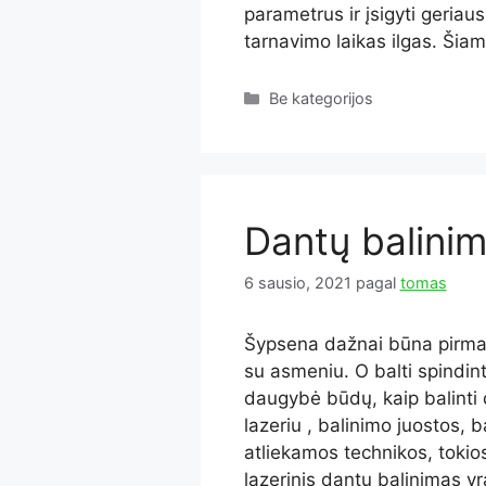
parametrus ir įsigyti geriau
tarnavimo laikas ilgas. Ši
Kategorijos
Be kategorijos
Dantų balinim
6 sausio, 2021
pagal
tomas
Šypsena dažnai būna pirmas
su asmeniu. O balti spindi
daugybė būdų, kaip balinti 
lazeriu , balinimo juostos,
atliekamos technikos, tokios 
lazerinis dantų balinimas y