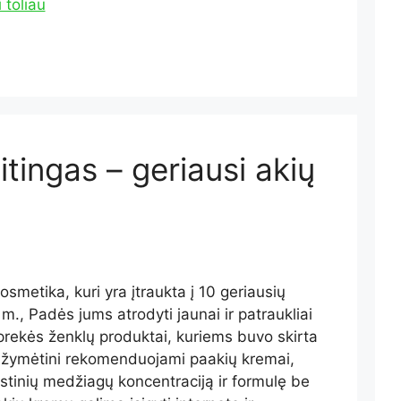
i toliau
itingas – geriausi akių
smetika, kuri yra įtraukta į 10 geriausių
., Padės jums atrodyti jaunai ir patraukliai
 prekės ženklų produktai, kuriems buvo skirta
ažymėtini rekomenduojami paakių kremai,
istinių medžiagų koncentraciją ir formulę be