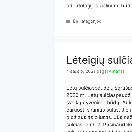
odontologijos balinimo būdų
Kategorijos
Be kategorijos
Lėteigių sulč
4 sausio, 2021
pagal
Antanas
Lėtų sulčiaspaudžių sąrašas
2020 m. Lėtų sulčiaspaudžių
sveiką gyvenimo būdą. Aukšto
paruošti skanias sultis. Jie 
didžiausias pliusas. Jūs než
sulčiaspaudė? Pasinaudoki