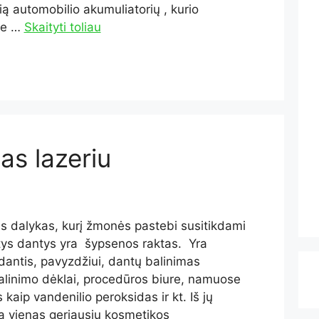
sią automobilio akumuliatorių , kurio
ame …
Skaityti toliau
as lazeriu
 dalykas, kurį žmonės pastebi susitikdami
ntys dantys yra šypsenos raktas. Yra
dantis, pavyzdžiui, dantų balinimas
 balinimo dėklai, procedūros biure, namuose
kaip vandenilio peroksidas ir kt. Iš jų
ra vienas geriausių kosmetikos