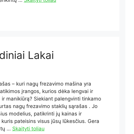
tenkintų …
Skaityti toliau
diniai Lakai
šas – kuri nagų frezavimo mašina yra
tikimos įrangos, kurios dėka lengvai ir
ą ir manikiūrą? Siekiant palengvinti tinkamo
urtas nagų frezavimo staklių sąrašas . Jo
ius modelius, patikrinti jų kainas ir
, kuris pateisins visus jūsų lūkesčius. Gera
ėtų …
Skaityti toliau