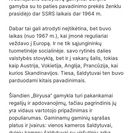
gamyba su to paties pavadinimo prekės ženklu
prasidėjo dar SSRS laikais dar 1964 m.
Dabar tai gali atrodyti neįtikėtina, bet buvo
laikas (nuo 1967 m.), kai įmonė reguliariai
veždavo į Europą. Ir ne tik sąjungininkų
tuometinėje socialinėje. savo rytinės dalies
valstybės stovyklą, bet ir į vakarų šalis, tokias
kaip Austrija, Vokietija, Anglija, Prancūzija, kai
kurios Skandinavijos. Tiesa, šaldytuvai ten buvo
parduodami kitais pavadinimais.
Šiandien „Biryusa“ gamykla turi pakankamai
regalijų ir apdovanojimų, tačiau pagrindinis jų
yra vidaus vartotojo pripažinimas ir
populiarumas. Gaminamų gaminių sąrašas
platus ir įvairus: vienos kameros šaldytuvai,
dviejų kamerų šaldytuvai su viršutiniu arba