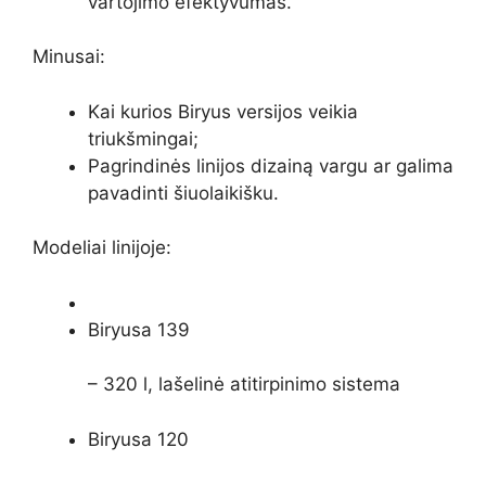
vartojimo efektyvumas.
Minusai:
Kai kurios Biryus versijos veikia
triukšmingai;
Pagrindinės linijos dizainą vargu ar galima
pavadinti šiuolaikišku.
Modeliai linijoje:
Biryusa 139
– 320 l, lašelinė atitirpinimo sistema
Biryusa 120