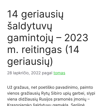
14 geriausių
šaldytuvų
gamintojų – 2023
m. reitingas (14
geriausių)
28 lapkričio, 2022
pagal
tomas
Už gražaus, net poetiško pavadinimo, paimto
vienos gražiausių Rytų Sibiro upių garbei, slypi
viena didžiausių Rusijos pramonės įmonių –
Krasnojarsko šaldytuvų gamykla. Serijinė