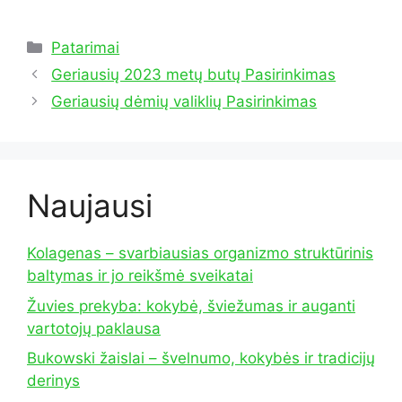
Kategorijos
Patarimai
Geriausių 2023 metų butų Pasirinkimas
Geriausių dėmių valiklių Pasirinkimas
Naujausi
Kolagenas – svarbiausias organizmo struktūrinis
baltymas ir jo reikšmė sveikatai
Žuvies prekyba: kokybė, šviežumas ir auganti
vartotojų paklausa
Bukowski žaislai – švelnumo, kokybės ir tradicijų
derinys