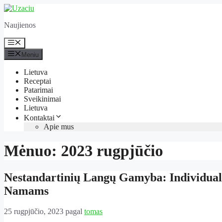
Pereiti
prie
Naujienos
turinio
Meniu
Meniu
Lietuva
Receptai
Patarimai
Sveikinimai
Lietuva
Kontaktai
Apie mus
Mėnuo:
2023 rugpjūčio
Nestandartinių Langų Gamyba: Individual
Namams
25 rugpjūčio, 2023
pagal
tomas