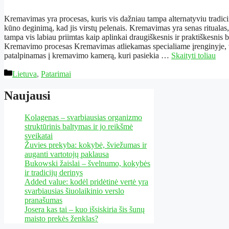
Kremavimas yra procesas, kuris vis dažniau tampa alternatyviu tradic
kūno deginimą, kad jis virstų pelenais. Kremavimas yra senas ritualas
tampa vis labiau priimtas kaip aplinkai draugiškesnis ir praktiškesnis b
Kremavimo procesas Kremavimas atliekamas specialiame įrenginyje
patalpinamas į kremavimo kamerą, kuri pasiekia …
Skaityti toliau
Kategorijos
Lietuva
,
Patarimai
Naujausi
Kolagenas – svarbiausias organizmo
struktūrinis baltymas ir jo reikšmė
sveikatai
Žuvies prekyba: kokybė, šviežumas ir
auganti vartotojų paklausa
Bukowski žaislai – švelnumo, kokybės
ir tradicijų derinys
Added value: kodėl pridėtinė vertė yra
svarbiausias šiuolaikinio verslo
pranašumas
Josera kas tai – kuo išsiskiria šis šunų
maisto prekės ženklas?