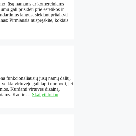
inumo jūsų namams ar komerciniams
umu gali prisidėti prie estetikos ir
artinius langus, siekiant pritaikyti
inas: Pirmiausia nuspręskite, kokiais
iena funkcionaliausių jūsų namų dalių.
eikla virtuvėje gali tapti nuobodi, jei
onios. Kurdami virtuvės dizainą,
entams. Kad ir …
Skaityti toliau