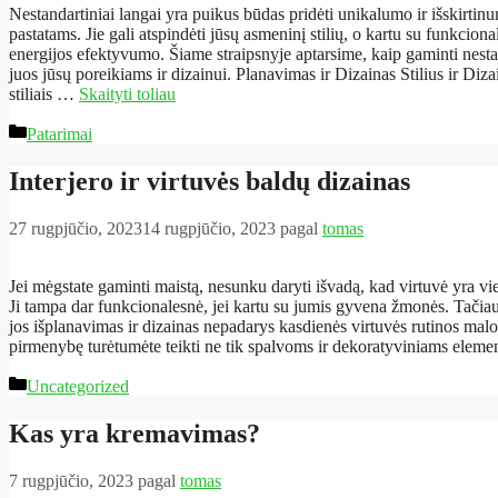
Nestandartiniai langai yra puikus būdas pridėti unikalumo ir išskirt
pastatams. Jie gali atspindėti jūsų asmeninį stilių, o kartu su funkcional
energijos efektyvumo. Šiame straipsnyje aptarsime, kaip gaminti nestand
juos jūsų poreikiams ir dizainui. Planavimas ir Dizainas Stilius ir Diza
stiliais …
Skaityti toliau
Kategorijos
Patarimai
Interjero ir virtuvės baldų dizainas
27 rugpjūčio, 2023
14 rugpjūčio, 2023
pagal
tomas
Jei mėgstate gaminti maistą, nesunku daryti išvadą, kad virtuvė yra v
Ji tampa dar funkcionalesnė, jei kartu su jumis gyvena žmonės. Tačiau v
jos išplanavimas ir dizainas nepadarys kasdienės virtuvės rutinos mal
pirmenybę turėtumėte teikti ne tik spalvoms ir dekoratyviniams elem
Kategorijos
Uncategorized
Kas yra kremavimas?
7 rugpjūčio, 2023
pagal
tomas