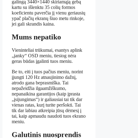
galingą 3440×1440 skiriamąją gebą
kartu su išlenktu 35 colių formos
koeficientu paverčia jį vienu geriausių
ypač plačių ekranų šiuo metu rinkoje,
jei gali skrandis kaina.
Mums nepatiko
Vieninteliai trūkumai, esantys aplink
„janky“ OSD meniu, tiesiog nėra
geras būdas įgalinti tuos meniu.
Be to, eiti į tuos pačius meniu, norint
įjungti 120 Hz atnaujinimo dažnį,
atrodo gana beprasmiška. Tai
nepažeidžia ilgaamžiškumo,
nepanaikina garantijos (kaip įprasta
„įsijungimas“) ir galiausiai tai tik dar
vienas ratas, kurį turite peršokti. Tai
tik dar labiau atkreipia jūsų dėmesį į
tai, kaip apmaudu naudoti tuos ekrano
meniu.
Galutinis nuosprendis