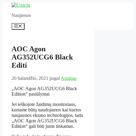
Pereiti
prie
Naujienos
turinio
Meniu
AOC Agon
AG352UCG6 Black
Editi
20 balandžio, 2021
pagal
Antanas
„AOC Agon AG352UCG6 Black
Edition“ pasiūlymai
Jei ieškojote žaidimų monitoriaus,
kuriame būtų naudojamos kai kurios
naujausios ekrano technologijos, tada
„AOC Agon AG352UCG6 Black
Edition“ gali būti jums tinkamas.