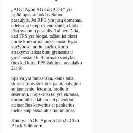
„AOC Agon AG352UCG6“ yra
įspūdingas stebuklas ekranų
pasaulyje. Jei RPG yra jūsų domenas,
o lėtesnio tempo vieno žaidėjo titulai –
jūsų svajonių pasaulis. Tai nereiškia,
kad FPS yra blogai, tačiau jei tikrai
norite konkuruoti aukščiausio lygio
varžybose, norite kažko, kurio
atsakymo laikas būtų greitesnis ir
greičiausiai 16: 9 formato santykis
(nes kai kurie FPS žaidimai nepalaiko
21: 9) .
Spalva yra fantastiška, kaina labai
skiriasi (nors šiek tiek paini, palyginti
su jaunesniu, lėtesniu, broliu ir
seserimi), ir apskritai tai yra ekranas,
kuriuo būsite labiau nei patenkinti
ateinančius ketverius ar penkerius
metus kaip absoliutus minimumas.
Kainos – AOC Agon AG352UCG6
Black Edition:
▼