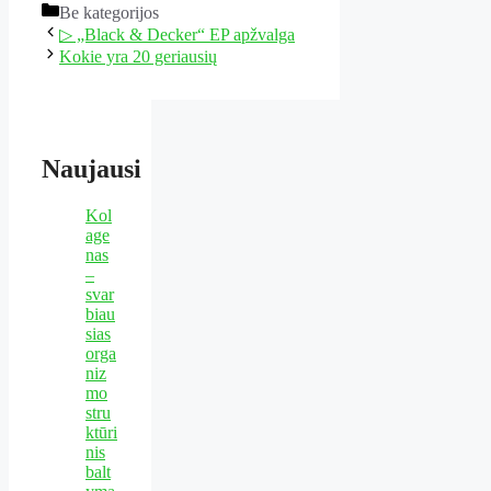
Kategorijos
Be kategorijos
▷ „Black & Decker“ EP apžvalga
Kokie yra 20 geriausių
Naujausi
Kol
age
nas
–
svar
biau
sias
orga
niz
mo
stru
ktūri
nis
balt