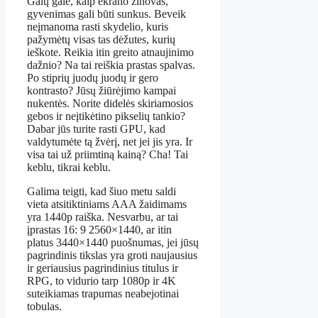
Galų gale, kaip ekrano žinovas,
gyvenimas gali būti sunkus. Beveik
neįmanoma rasti skydelio, kuris
pažymėtų visas tas dėžutes, kurių
ieškote. Reikia itin greito atnaujinimo
dažnio? Na tai reiškia prastas spalvas.
Po stiprių juodų juodų ir gero
kontrasto? Jūsų žiūrėjimo kampai
nukentės. Norite didelės skiriamosios
gebos ir neįtikėtino pikselių tankio?
Dabar jūs turite rasti GPU, kad
valdytumėte tą žvėrį, net jei jis yra. Ir
visa tai už priimtiną kainą? Cha! Tai
keblu, tikrai keblu.
Galima teigti, kad šiuo metu saldi
vieta atsitiktiniams AAA žaidimams
yra 1440p raiška. Nesvarbu, ar tai
įprastas 16: 9 2560×1440, ar itin
platus 3440×1440 puošnumas, jei jūsų
pagrindinis tikslas yra groti naujausius
ir geriausius pagrindinius titulus ir
RPG, to vidurio tarp 1080p ir 4K
suteikiamas trapumas neabejotinai
tobulas.