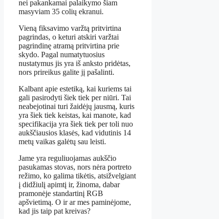
nei pakankamai palaikymo šiam
masyviam 35 colių ekranui.
Vieną fiksavimo varžtą pritvirtina
pagrindas, o keturi atskiri varžtai
pagrindinę atramą pritvirtina prie
skydo. Pagal numatytuosius
nustatymus jis yra iš anksto pridėtas,
nors prireikus galite jį pašalinti.
Kalbant apie estetiką, kai kuriems tai
gali pasirodyti šiek tiek per niūri. Tai
neabejotinai turi žaidėjų jausmą, kuris
yra šiek tiek keistas, kai manote, kad
specifikacija yra šiek tiek per toli nuo
aukščiausios klasės, kad vidutinis 14
metų vaikas galėtų sau leisti.
Jame yra reguliuojamas aukščio
pasukamas stovas, nors nėra portreto
režimo, ko galima tikėtis, atsižvelgiant
į didžiulį apimtį ir, žinoma, dabar
pramonėje standartinį RGB
apšvietimą. O ir ar mes paminėjome,
kad jis taip pat kreivas?