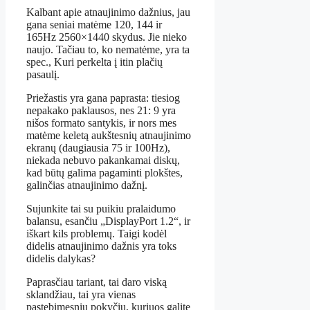
Kalbant apie atnaujinimo dažnius, jau
gana seniai matėme 120, 144 ir
165Hz 2560×1440 skydus. Jie nieko
naujo. Tačiau to, ko nematėme, yra ta
spec., Kuri perkelta į itin plačių
pasaulį.
Priežastis yra gana paprasta: tiesiog
nepakako paklausos, nes 21: 9 yra
nišos formato santykis, ir nors mes
matėme keletą aukštesnių atnaujinimo
ekranų (daugiausia 75 ir 100Hz),
niekada nebuvo pakankamai diskų,
kad būtų galima pagaminti plokštes,
galinčias atnaujinimo dažnį.
Sujunkite tai su puikiu pralaidumo
balansu, esančiu „DisplayPort 1.2“, ir
iškart kils problemų. Taigi kodėl
didelis atnaujinimo dažnis yra toks
didelis dalykas?
Paprasčiau tariant, tai daro viską
sklandžiau, tai yra vienas
pastebimesnių pokyčių, kuriuos galite