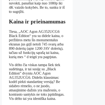
suvokti, panašiai kaip nuo 1080p iki
4K vaizdo kokybės. Be to, sunku ir iš
to sugrįžti.
Kaina ir prieinamumas
Tiesa, „AOC Agon AG352UCG6
Black Edition“ yra su didele kaina, o
peržiūros metu šis monumentalus
ekranas jus grįš netoli 745 svarų arba
890 dolerių (apie 1200 JAV dolerių),
tačiau už funkcijų sąrašą tai kaina,
kurią mes “ d teigti yra pagrįstas.
Vis dėlto čia viskas tampa šiek tiek
sudėtinga, ir tai susiję su „Black
Edition“ dvyniu AOC Agon
AG352UCG6. Didelis klausimas:
kodėl pirkti standartinę versiją? Be
sidabro rėmelio, o ne juodo,
atnaujinimo dažnis yra mažesnis, o
kontrasto santykis ne toks įspūdingas.
Vis dėlto tai yra identiška kaina.