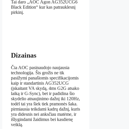
Tai daro „AOC Agon AG352UCG6
Black Edition“ kur kas patrauklesnį
pirkinį.
Dizainas
Čia AOC pasinaudojo naujausia
technologija. Šis grožis ne tik
pasižymi panašiomis specifikacijomis
kaip ir standartinis AG352UCG
(įskaitant VA skydą, 4ms G2G atsako
laiką ir G-Sync), bet ir padidina šio
skydelio atnaujinimo dažnį iki 120Hz,
todėl tai yra šiek tiek pramonės šaka.
pirmiausia teikdami kadrų dažnį, kuris
yra didesnis nei anksčiau matėme, ir
išlygindami žaidimus bei kasdienę
veiklą.