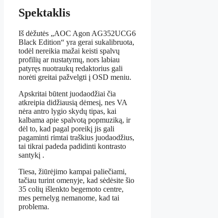
Spektaklis
Iš dėžutės „AOC Agon AG352UCG6
Black Edition“ yra gerai sukalibruota,
todėl nereikia mažai keisti spalvų
profilių ar nustatymų, nors labiau
patyręs nuotraukų redaktorius gali
norėti greitai pažvelgti į OSD meniu.
Apskritai būtent juodaodžiai čia
atkreipia didžiausią dėmesį, nes VA
nėra antro lygio skydų tipas, kai
kalbama apie spalvotą popmuziką, ir
dėl to, kad pagal poreikį jis gali
pagaminti rimtai traškius juodaodžius,
tai tikrai padeda padidinti kontrasto
santykį .
Tiesa, žiūrėjimo kampai paliečiami,
tačiau turint omenyje, kad sėdėsite šio
35 colių išlenkto begemoto centre,
mes pernelyg nemanome, kad tai
problema.