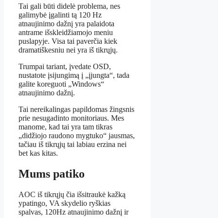
Tai gali būti didelė problema, nes
galimybė įgalinti tą 120 Hz
atnaujinimo dažnį yra palaidota
antrame išskleidžiamojo meniu
puslapyje. Visa tai paverčia kiek
dramatiškesniu nei yra iš tikrųjų.
Trumpai tariant, įvedate OSD,
nustatote įsijungimą į „įjungta“, tada
galite koreguoti „Windows“
atnaujinimo dažnį.
Tai nereikalingas papildomas žingsnis
prie nesugadinto monitoriaus. Mes
manome, kad tai yra tam tikras
„didžiojo raudono mygtuko“ jausmas,
tačiau iš tikrųjų tai labiau erzina nei
bet kas kitas.
Mums patiko
AOC iš tikrųjų čia išsitraukė kažką
ypatingo, VA skydelio ryškias
spalvas, 120Hz atnaujinimo dažnį ir