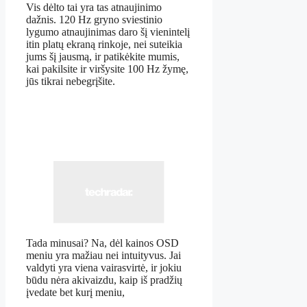
Vis dėlto tai yra tas atnaujinimo
dažnis. 120 Hz gryno sviestinio
lygumo atnaujinimas daro šį vienintelį
itin platų ekraną rinkoje, nei suteikia
jums šį jausmą, ir patikėkite mumis,
kai pakilsite ir viršysite 100 Hz žymę,
jūs tikrai nebegrįšite.
Tada minusai? Na, dėl kainos OSD
meniu yra mažiau nei intuityvus. Jai
valdyti yra viena vairasvirtė, ir jokiu
būdu nėra akivaizdu, kaip iš pradžių
įvedate bet kurį meniu,