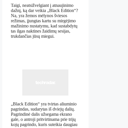
Taigi, neatsižvelgiant į atnaujinimo
dažnį, ką dar veikia „Black Edition“?
Na, yra žemos mėlynos šviesos
režimas, įjungtas kartu su mirgėjimo
mažinimo nustatymu, kad sustabdytų
tas ilgas naktines žaidimų sesijas,
trukdančias jūsų miegui.
„Black Edition“ yra tvirtas aliuminio
pagrindas, sudarytas iš dviejų dalių.
Pagrindinė dalis užsegama ekrano
gale, o antroji pritvirtinama prie trijų
kojų pagrindo, kuris suteikia daugiau