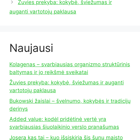
Žuvies prekyba: kokybė, šviežumas ir
auganti vartotojų paklausa
Naujausi
Kolagenas – svarbiausias organizmo struktūrinis
baltymas ir jo reikšmė sveikatai
Žuvies prekyba: kokybė, šviežumas ir auganti
vartotojų paklausa
Bukowski žaislai – švelnumo, kokybės ir tradicijų
derinys
Added value: kodėl pridėtinė vertė yra
svarbiausias šiuolaikinio verslo pranašumas
Josera kas tai – kuo išsiskiria šis šunų maisto