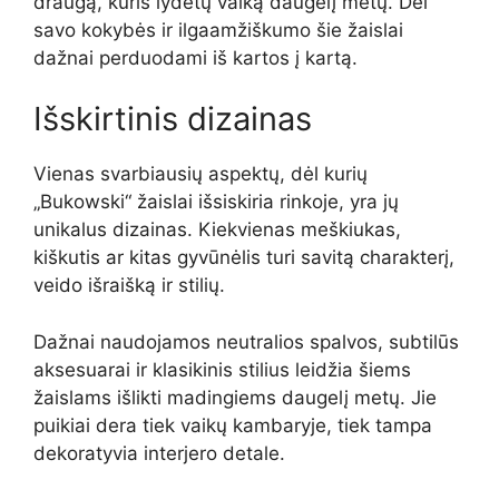
draugą, kuris lydėtų vaiką daugelį metų. Dėl
savo kokybės ir ilgaamžiškumo šie žaislai
dažnai perduodami iš kartos į kartą.
Išskirtinis dizainas
Vienas svarbiausių aspektų, dėl kurių
„Bukowski“ žaislai išsiskiria rinkoje, yra jų
unikalus dizainas. Kiekvienas meškiukas,
kiškutis ar kitas gyvūnėlis turi savitą charakterį,
veido išraišką ir stilių.
Dažnai naudojamos neutralios spalvos, subtilūs
aksesuarai ir klasikinis stilius leidžia šiems
žaislams išlikti madingiems daugelį metų. Jie
puikiai dera tiek vaikų kambaryje, tiek tampa
dekoratyvia interjero detale.