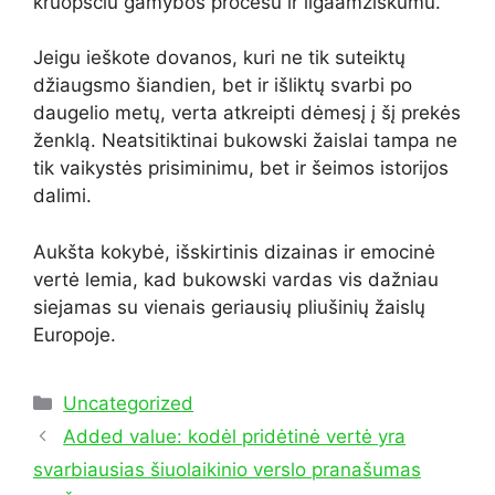
kruopščiu gamybos procesu ir ilgaamžiškumu.
Jeigu ieškote dovanos, kuri ne tik suteiktų
džiaugsmo šiandien, bet ir išliktų svarbi po
daugelio metų, verta atkreipti dėmesį į šį prekės
ženklą. Neatsitiktinai bukowski žaislai tampa ne
tik vaikystės prisiminimu, bet ir šeimos istorijos
dalimi.
Aukšta kokybė, išskirtinis dizainas ir emocinė
vertė lemia, kad bukowski vardas vis dažniau
siejamas su vienais geriausių pliušinių žaislų
Europoje.
Kategorijos
Uncategorized
Added value: kodėl pridėtinė vertė yra
svarbiausias šiuolaikinio verslo pranašumas