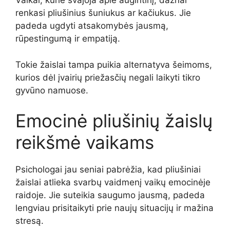
Vaikai, kurie svajoja apie augintinį, dažnai
renkasi pliušinius šuniukus ar kačiukus. Jie
padeda ugdyti atsakomybės jausmą,
rūpestingumą ir empatiją.
Tokie žaislai tampa puikia alternatyva šeimoms,
kurios dėl įvairių priežasčių negali laikyti tikro
gyvūno namuose.
Emocinė pliušinių žaislų
reikšmė vaikams
Psichologai jau seniai pabrėžia, kad pliušiniai
žaislai atlieka svarbų vaidmenį vaikų emocinėje
raidoje. Jie suteikia saugumo jausmą, padeda
lengviau prisitaikyti prie naujų situacijų ir mažina
stresą.