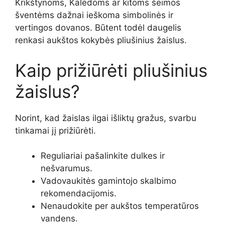
Krikštynoms, Kalėdoms ar kitoms šeimos
šventėms dažnai ieškoma simbolinės ir
vertingos dovanos. Būtent todėl daugelis
renkasi aukštos kokybės pliušinius žaislus.
Kaip prižiūrėti pliušinius
žaislus?
Norint, kad žaislas ilgai išliktų gražus, svarbu
tinkamai jį prižiūrėti.
Reguliariai pašalinkite dulkes ir
nešvarumus.
Vadovaukitės gamintojo skalbimo
rekomendacijomis.
Nenaudokite per aukštos temperatūros
vandens.