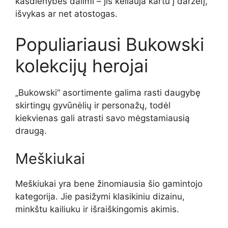
kasdienybės dalimi – jis keliauja kartu į darželį,
išvykas ar net atostogas.
Populiariausi Bukowski
kolekcijų herojai
„Bukowski“ asortimente galima rasti daugybę
skirtingų gyvūnėlių ir personažų, todėl
kiekvienas gali atrasti savo mėgstamiausią
draugą.
Meškiukai
Meškiukai yra bene žinomiausia šio gamintojo
kategorija. Jie pasižymi klasikiniu dizainu,
minkštu kailiuku ir išraiškingomis akimis.