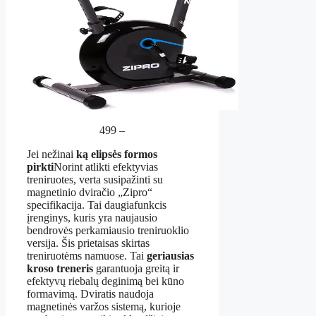
499 –
Jei nežinai
ką elipsės formos
pirkti
Norint atlikti efektyvias
treniruotes, verta susipažinti su
magnetinio dviračio „Zipro“
specifikacija. Tai daugiafunkcis
įrenginys, kuris yra naujausio
bendrovės perkamiausio treniruoklio
versija. Šis prietaisas skirtas
treniruotėms namuose. Tai
geriausias
kroso treneris
garantuoja greitą ir
efektyvų riebalų deginimą bei kūno
formavimą. Dviratis naudoja
magnetinės varžos sistemą, kurioje