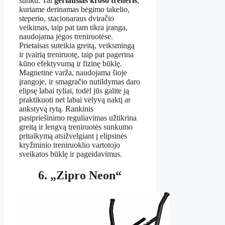
sunku. Tai
geriausias kroso treneris
,
kuriame derinamas bėgimo takelio,
steperio, stacionaraus dviračio
veikimas, taip pat tam tikra įranga,
naudojama jėgos treniruotėse.
Prietaisas suteikia greitą, veiksmingą
ir įvairią treniruotę, taip pat pagerina
kūno efektyvumą ir fizinę būklę.
Magnetinė varža, naudojama šioje
įrangoje, ir smagračio nutildymas daro
elipsę labai tyliai, todėl jūs galite ją
praktikuoti net labai vėlyvą naktį ar
ankstyvą rytą. Rankinis
pasipriešinimo reguliavimas užtikrina
greitą ir lengvą treniruotės sunkumo
pritaikymą atsižvelgiant į elipsinės
kryžminio treniruoklio vartotojo
sveikatos būklę ir pageidavimus.
6. „Zipro Neon“