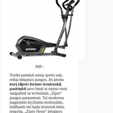
849 –
Norint pastatyti namų sporto salę,
reikia tinkamos įrangos. Jei įdomu
kurį elipsės formos treniruoklį
pasirinkti
savo butui ar namui verta
susipažinti su techniniais „Zipro“
įrangos parametrais. Tai modernus
magnetinis kryžminis treniruoklis,
leidžiantis bet kada treniruoti kūno
rengybą. „Zipro Neon“ įrenginys