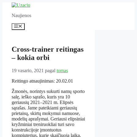
Pereiti
prie
Naujienos
turinio
Meniu
Cross-trainer reitingas
– kokia orbi
19 vasario, 2021
pagal
tomas
Reitingo atnaujinimas: 20.02.01
Žmonės, norintys sukurti namų sporto
salę, ieško sąrašo, kuris yra 10
geriausių 2021–2021 m. Elipsės
sąrašas. Jame pateikiami geriausių
prietaisų, skirtų mokymui namuose,
modelių aprašymai. Geriausi elipsiniai
kryžminiai treniruokliai turi savo
konstrukcijoje įmontuotus
kompiuterius, kurie skaičiuoja laiką,