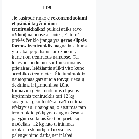
1198 –
Jie pasirodė rinkoje
rekomenduojami
elipsiniai kryžminimo
treniruokliai
kad puikiai atliks savo
užduotį namuose ar bute. „Elitum“
prekės ženklo įranga yra
geras elipsės
formos treniruoklis
magnetinis, kuris
yra labai populiarus tarp žmonių,
kurie nori treniruotis namuose. Tai
lengvai naudojamas ir funkcionalus
prietaisas, leidžiantis atlikti viso kūno
aerobikos treniruotes. Šio treniruoklio
naudojimas garantuoja tolygų riebalų
deginimą ir harmoningą kūno
formavimą. Šis modernus elipsinis
kryžminis treniruoklis turi 12 kg
smagų ratą, kurio dėka mašina dirba
efektyviau ir patogiau, o atstumas tarp
treniruoklio pėdų yra daug mažesnis,
palyginti su kitais šio tipo prietaisų
modeliais. 12 kg rato tvirtinimas
užtikrina sklandų ir laikysenos
palengvinimo darbą net ir labai