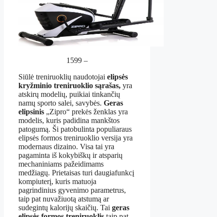
1599 –
Siūlė treniruoklių naudotojai
elipsės
kryžminio treniruoklio sąrašas,
yra
atskirų modelių, puikiai tinkančių
namų sporto salei, savybės.
Geras
elipsinis
„Zipro“ prekės ženklas yra
modelis, kuris padidina mankštos
patogumą. Ši patobulinta populiaraus
elipsės formos treniruoklio versija yra
modernaus dizaino. Visa tai yra
pagaminta iš kokybiškų ir atsparių
mechaniniams pažeidimams
medžiagų. Prietaisas turi daugiafunkcį
kompiuterį, kuris matuoja
pagrindinius gyvenimo parametrus,
taip pat nuvažiuotą atstumą ar
sudegintų kalorijų skaičių. Tai
geras
elipsės formos treniruoklis
taip pat