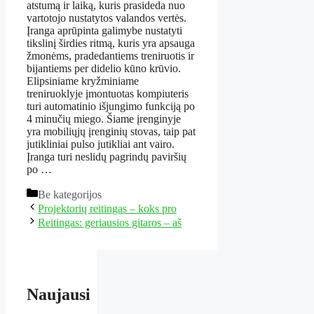
atstumą ir laiką, kuris prasideda nuo
vartotojo nustatytos valandos vertės.
Įranga aprūpinta galimybe nustatyti
tikslinį širdies ritmą, kuris yra apsauga
žmonėms, pradedantiems treniruotis ir
bijantiems per didelio kūno krūvio.
Elipsiniame kryžminiame
treniruoklyje įmontuotas kompiuteris
turi automatinio išjungimo funkciją po
4 minučių miego. Šiame įrenginyje
yra mobiliųjų įrenginių stovas, taip pat
jutikliniai pulso jutikliai ant vairo.
Įranga turi neslidų pagrindų paviršių
po …
Kategorijos
Be kategorijos
Projektorių reitingas – koks pro
Reitingas: geriausios gitaros – aš
Naujausi