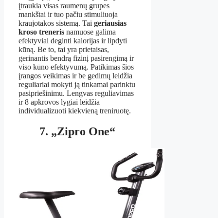
įtraukia visas raumenų grupes
mankštai ir tuo pačiu stimuliuoja
kraujotakos sistemą. Tai
geriausias
kroso treneris
namuose galima
efektyviai deginti kalorijas ir lipdyti
kūną. Be to, tai yra prietaisas,
gerinantis bendrą fizinį pasirengimą ir
viso kūno efektyvumą. Patikimas šios
įrangos veikimas ir be gedimų leidžia
reguliariai mokyti ją tinkamai parinktu
pasipriešinimu. Lengvas reguliavimas
ir 8 apkrovos lygiai leidžia
individualizuoti kiekvieną treniruotę.
7. „Zipro One“