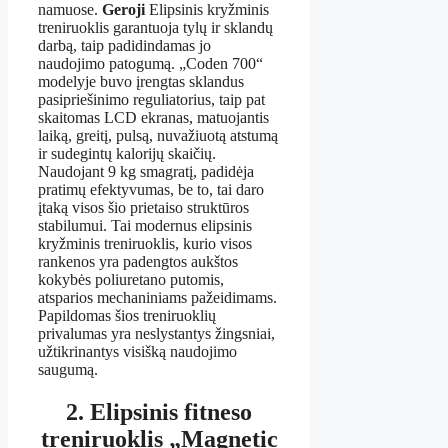
namuose.
Geroji
Elipsinis kryžminis
treniruoklis garantuoja tylų ir sklandų
darbą, taip padidindamas jo
naudojimo patogumą. „Coden 700“
modelyje buvo įrengtas sklandus
pasipriešinimo reguliatorius, taip pat
skaitomas LCD ekranas, matuojantis
laiką, greitį, pulsą, nuvažiuotą atstumą
ir sudegintų kalorijų skaičių.
Naudojant 9 kg smagratį, padidėja
pratimų efektyvumas, be to, tai daro
įtaką visos šio prietaiso struktūros
stabilumui. Tai modernus elipsinis
kryžminis treniruoklis, kurio visos
rankenos yra padengtos aukštos
kokybės poliuretano putomis,
atsparios mechaniniams pažeidimams.
Papildomas šios treniruoklių
privalumas yra neslystantys žingsniai,
užtikrinantys visišką naudojimo
saugumą.
2. Elipsinis fitneso
treniruoklis „Magnetic