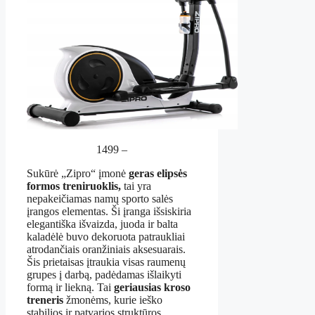
1499 –
Sukūrė „Zipro“ įmonė
geras elipsės
formos treniruoklis,
tai yra
nepakeičiamas namų sporto salės
įrangos elementas. Ši įranga išsiskiria
elegantiška išvaizda, juoda ir balta
kaladėlė buvo dekoruota patraukliai
atrodančiais oranžiniais aksesuarais.
Šis prietaisas įtraukia visas raumenų
grupes į darbą, padėdamas išlaikyti
formą ir liekną. Tai
geriausias kroso
treneris
žmonėms, kurie ieško
stabilios ir patvarios struktūros