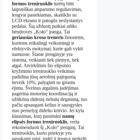
formos treniruoklis
turėtų būti
laipsniškas atsparumo reguliavimas,
lengvai pasiekiamas, skaitiklis su
LCD ekranu ir patogūs neslystantys
pedalai. Šią užduotį puikiai atliks
bendrovės „Koło“ įranga. Tai
geriausias kroso treneris
žmonėms,
kuriems reikalingi veiksmingi ir
efektyvūs mokymai, kurie gali vykti
namuose. Šiame įrenginyje yra
sistema, veikianti tiek pirmyn, tiek
atgal. Atvirkštinis šio elipsinio
kryžminio treniruoklio veikimas
padidina jūsų aerobinį pajėgumą
beveik 10%, palyginti su įprastu
ėjimu. Švelnus atgalinis judėjimas
pagerina motorinę koordinaciją ir
užtikrina didesnį riebalų deginimą, tuo
pačiu apsaugant kelius ir sausgysles
nuo pernelyg didelio krūvio. Jei kyla
klausimas, kurį pasirinkti
namų
elipsės formos treniruoklis
, verta
rekomenduoti šį „Koło“ įrenginį. Tai
treniruoklis, kurio priekyje yra
pasukami ratai, todėl jį lengva perkelti