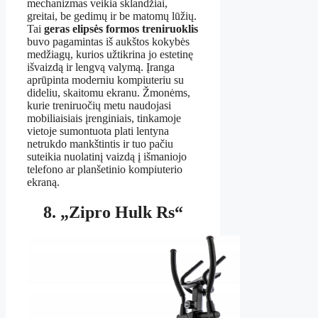
mechanizmas veikia sklandžiai,
greitai, be gedimų ir be matomų lūžių.
Tai
geras elipsės formos treniruoklis
buvo pagamintas iš aukštos kokybės
medžiagų, kurios užtikrina jo estetinę
išvaizdą ir lengvą valymą. Įranga
aprūpinta moderniu kompiuteriu su
dideliu, skaitomu ekranu. Žmonėms,
kurie treniruočių metu naudojasi
mobiliaisiais įrenginiais, tinkamoje
vietoje sumontuota plati lentyna
netrukdo mankštintis ir tuo pačiu
suteikia nuolatinį vaizdą į išmaniojo
telefono ar planšetinio kompiuterio
ekraną.
8. „Zipro Hulk Rs“