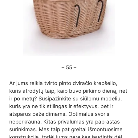
– 55 –
Ar jums reikia tvirto pinto dviračio krepšelio,
kuris atrodytų taip, kaip buvo pirkimo dieną, net
ir po metų? Susipažinkite su siūlomu modeliu,
kuris yra ne tik stilingas ir efektyvus, bet ir
atsparus pažeidimams. Optimalus svoris
neperkrauna. Kitas privalumas yra paprastas
surinkimas. Mes taip pat greitai išmontuosime
konstrukciją, todėl jums nereikės jaudintis dėl