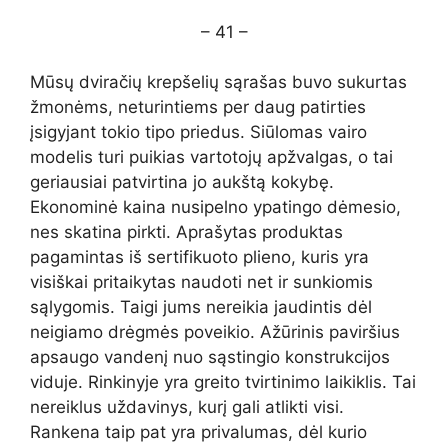
– 41 –
Mūsų dviračių krepšelių sąrašas buvo sukurtas
žmonėms, neturintiems per daug patirties
įsigyjant tokio tipo priedus. Siūlomas vairo
modelis turi puikias vartotojų apžvalgas, o tai
geriausiai patvirtina jo aukštą kokybę.
Ekonominė kaina nusipelno ypatingo dėmesio,
nes skatina pirkti. Aprašytas produktas
pagamintas iš sertifikuoto plieno, kuris yra
visiškai pritaikytas naudoti net ir sunkiomis
sąlygomis. Taigi jums nereikia jaudintis dėl
neigiamo drėgmės poveikio. Ažūrinis paviršius
apsaugo vandenį nuo sąstingio konstrukcijos
viduje. Rinkinyje yra greito tvirtinimo laikiklis. Tai
nereiklus uždavinys, kurį gali atlikti visi.
Rankena taip pat yra privalumas, dėl kurio