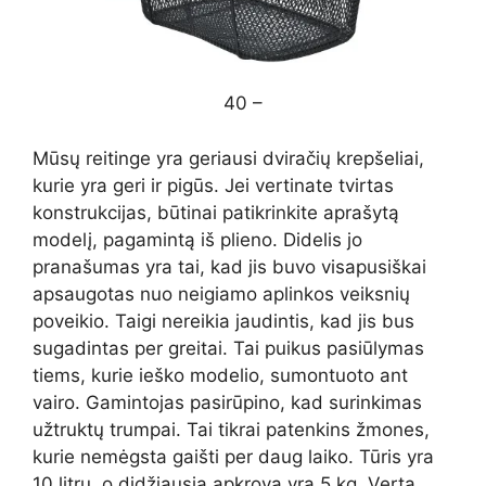
40 –
Mūsų reitinge yra geriausi dviračių krepšeliai,
kurie yra geri ir pigūs. Jei vertinate tvirtas
konstrukcijas, būtinai patikrinkite aprašytą
modelį, pagamintą iš plieno. Didelis jo
pranašumas yra tai, kad jis buvo visapusiškai
apsaugotas nuo neigiamo aplinkos veiksnių
poveikio. Taigi nereikia jaudintis, kad jis bus
sugadintas per greitai. Tai puikus pasiūlymas
tiems, kurie ieško modelio, sumontuoto ant
vairo. Gamintojas pasirūpino, kad surinkimas
užtruktų trumpai. Tai tikrai patenkins žmones,
kurie nemėgsta gaišti per daug laiko. Tūris yra
10 litrų, o didžiausia apkrova yra 5 kg. Verta