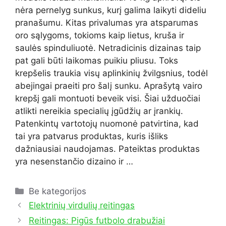
nėra pernelyg sunkus, kurį galima laikyti dideliu
pranašumu. Kitas privalumas yra atsparumas
oro sąlygoms, tokioms kaip lietus, kruša ir
saulės spinduliuotė. Netradicinis dizainas taip
pat gali būti laikomas puikiu pliusu. Toks
krepšelis traukia visų aplinkinių žvilgsnius, todėl
abejingai praeiti pro šalį sunku. Aprašytą vairo
krepšį gali montuoti beveik visi. Šiai užduočiai
atlikti nereikia specialių įgūdžių ar įrankių.
Patenkintų vartotojų nuomonė patvirtina, kad
tai yra patvarus produktas, kuris išliks
dažniausiai naudojamas. Pateiktas produktas
yra nesenstančio dizaino ir …
Kategorijos
Be kategorijos
Elektrinių virdulių reitingas
Reitingas: Pigūs futbolo drabužiai