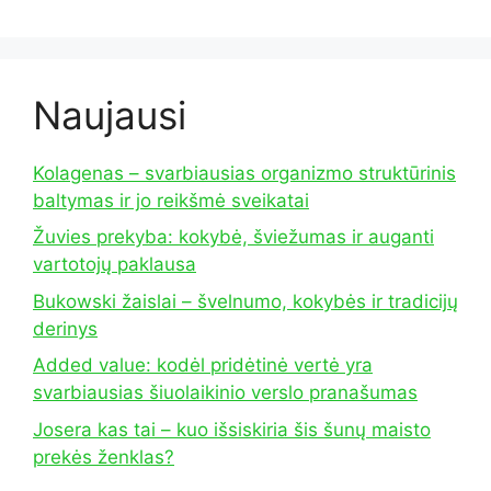
Naujausi
Kolagenas – svarbiausias organizmo struktūrinis
baltymas ir jo reikšmė sveikatai
Žuvies prekyba: kokybė, šviežumas ir auganti
vartotojų paklausa
Bukowski žaislai – švelnumo, kokybės ir tradicijų
derinys
Added value: kodėl pridėtinė vertė yra
svarbiausias šiuolaikinio verslo pranašumas
Josera kas tai – kuo išsiskiria šis šunų maisto
prekės ženklas?