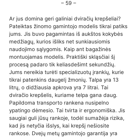
– 59 –
Ar jus domina geri galiniai dviračių krepšeliai?
Pateiktas žinomo gamintojo modelis tikrai patiks
jums. Jis buvo pagamintas iš aukštos kokybės
medžiagų, kurios išliks net sunkiausiomis
naudojimo sąlygomis. Kaip ant bagažinės
montuojamas modelis. Praktiški skląsčiai šį
procesą padaro tik keliasdešimt sekundžių.
Jums nereikia turėti specializuotų įrankių, kurie
tikrai patenkins daugelį žmonių. Talpa yra 13
litrų, o didžiausia apkrova yra 7 litrai. Tai
dviračio krepšelis, kuriame telpa gana daug.
Papildoma transporto rankena nusipelno
ypatingo dėmesio. Tai tvirta ir ergonomiška. Jis
saugiai guli jūsų rankoje, todėl sumažėja rizika,
kad jis netyčia išslys, kai krepšį nešiosite
rankose. Dvejų metų gamintojo garantija yra