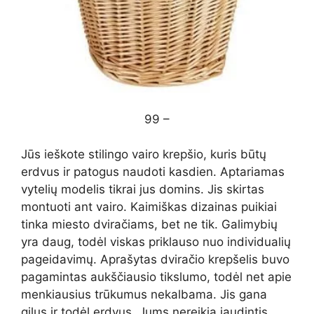
99 –
Jūs ieškote stilingo vairo krepšio, kuris būtų
erdvus ir patogus naudoti kasdien. Aptariamas
vytelių modelis tikrai jus domins. Jis skirtas
montuoti ant vairo. Kaimiškas dizainas puikiai
tinka miesto dviračiams, bet ne tik. Galimybių
yra daug, todėl viskas priklauso nuo individualių
pageidavimų. Aprašytas dviračio krepšelis buvo
pagamintas aukščiausio tikslumo, todėl net apie
menkiausius trūkumus nekalbama. Jis gana
gilus ir todėl erdvus. Jums nereikia jaudintis,