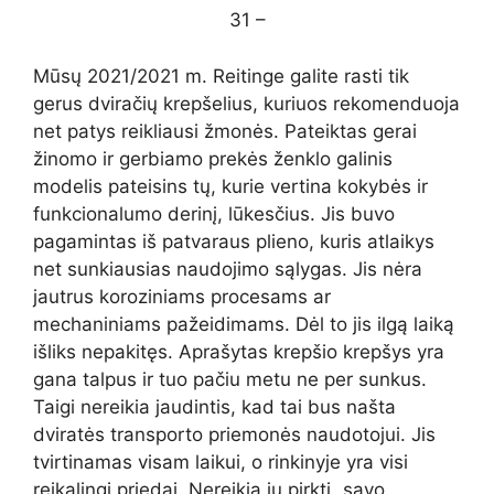
31 –
Mūsų 2021/2021 m. Reitinge galite rasti tik
gerus dviračių krepšelius, kuriuos rekomenduoja
net patys reikliausi žmonės. Pateiktas gerai
žinomo ir gerbiamo prekės ženklo galinis
modelis pateisins tų, kurie vertina kokybės ir
funkcionalumo derinį, lūkesčius. Jis buvo
pagamintas iš patvaraus plieno, kuris atlaikys
net sunkiausias naudojimo sąlygas. Jis nėra
jautrus koroziniams procesams ar
mechaniniams pažeidimams. Dėl to jis ilgą laiką
išliks nepakitęs. Aprašytas krepšio krepšys yra
gana talpus ir tuo pačiu metu ne per sunkus.
Taigi nereikia jaudintis, kad tai bus našta
dviratės transporto priemonės naudotojui. Jis
tvirtinamas visam laikui, o rinkinyje yra visi
reikalingi priedai. Nereikia jų pirkti „savo