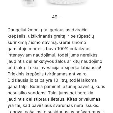
49 –
Daugeliui žmonių tai geriausias dviračio
krepšelis, užtikrinantis greitą ir be rūpesčių
surinkimą / išmontavimą. Gerai žinomo
gamintojo modelis buvo 100% pritaikytas
intensyviam naudojimui, todėl jums nereikės
jaudintis dėl ankstyvos žalos ar kitų naudojimo
pėdsakų. Tokia investicija atsiperka labiausiai!
Priekinis krepšelis tvirtinamas ant vairo.
Didžiausia jo talpa yra 10 litrų, todėl laikoma
gana talpi. Būtina paminėti ažūrinį paviršių, kuris
nesulaiko vandens. Taigi jums net nereikia
jaudintis dėl stipraus lietaus. Kitas privalumas
yra tai, kad paviršiaus švarumas nėra iššūkis.
Lengvai pašalinsite susidariusius nešvarumus ir