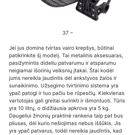
37 –
Jei jus domina tvirtas vairo krepšys, būtinai
patikrinkite šį modelį. Tai metalinis aksesuaras,
pasižymintis dideliu patvarumu ir atsparumu
neigiamai išorinių veiksnių įtakai. Štai kodėl
jums nereikia jaudintis dėl ankstyvos žalos ir
sunaikinimo. Užsegimo tvirtinimo sistema yra
ypač patogi ir tuo pačiu be rūpesčių. Kiekvienas
vartotojas gali greitai surinkti ir išmontuoti. Tūris
yra 10 litrų, o didžiausia apkrova yra 5 kg.
Daugeliui žmonių praktinė rankena taip pat bus
pliusas, dėl kurio nešiojimas nebus iššūkis. Jis
yra ypač patvarus, todėl nereikia jaudintis, kad