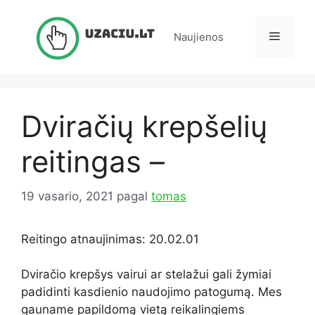
Pereiti
prie
Meniu
Naujienos
turinio
Dviračių krepšelių
reitingas –
19 vasario, 2021
pagal
tomas
Reitingo atnaujinimas: 20.02.01
Dviračio krepšys vairui ar stelažui gali žymiai
padidinti kasdienio naudojimo patogumą. Mes
gauname papildomą vietą reikalingiems