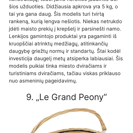
šios užduoties. Didžiausia apkrova yra 5 kg, o
tai yra gana daug. Šis modelis turi tvirtą
rankeną, kurią lengva nešiotis. Niekas netrukdo
įdėti maisto prekių į krepšelį ir parsinešti namo.
Lenkijos gamintojo produktai yra pagaminti iš
kruopščiai atrinktų medžiagų, atitinkančių
daugybę griežtų normų ir standartų. Štai kodėl
investicija daugelį metų atsiperka labiausiai. Šis
modelis puikiai tinka miesto dviračiams ir
turistiniams dviračiams, tačiau viskas priklauso
nuo asmeninių pageidavimų.
9. „Le Grand Peony“