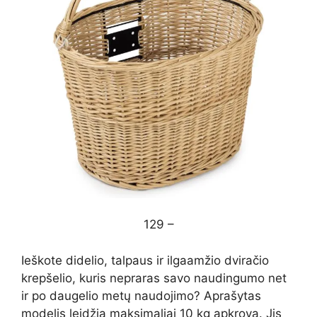
129 –
Ieškote didelio, talpaus ir ilgaamžio dviračio
krepšelio, kuris nepraras savo naudingumo net
ir po daugelio metų naudojimo? Aprašytas
modelis leidžia maksimaliai 10 kg apkrovą. Jis