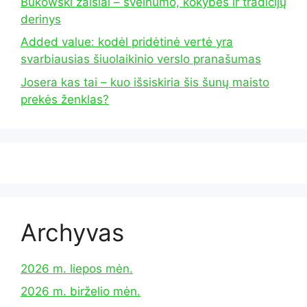
Bukowski žaislai – švelnumo, kokybės ir tradicijų
derinys
Added value: kodėl pridėtinė vertė yra
svarbiausias šiuolaikinio verslo pranašumas
Josera kas tai – kuo išsiskiria šis šunų maisto
prekės ženklas?
Archyvas
2026 m. liepos mėn.
2026 m. birželio mėn.