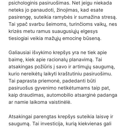
psichologinis pasiruošimas. Net jeigu niekada
neteks jo panaudoti, žinojimas, kad esate
pasirengę, suteikia ramybės ir sumažina stresą.
Tai ypač svarbu šeimoms, turinčioms vaikų, nes
krizės metu ramus suaugusiųjų elgesys
tiesiogiai veikia mažųjų emocinę būseną.
Galiausiai išvykimo krepšys yra ne tiek apie
baimę, kiek apie racionalų planavimą. Tai
atsakingas požiūris į savo ir artimųjų saugumą,
kurio nereikėtų laikyti kraštutiniu pasiruošimu.
Tai paprasta priemonė, padedanti būti
pasiruošus gyvenimo netikėtumams taip pat,
kaip draudimas, automobilio atsarginė padanga
ar namie laikoma vaistinėlė.
Atsakingai parengtas krepšys suteikia laisvę ir
saugumą. Tai investicija, kurią kiekvienas gali