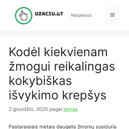
Pereiti
prie
Meniu
Naujienos
turinio
Kodėl kiekvienam
žmogui reikalingas
kokybiškas
išvykimo krepšys
2 gruodžio, 2025
pagal
tomas
Pastaraisiais metais daugelis žmonių susiduria