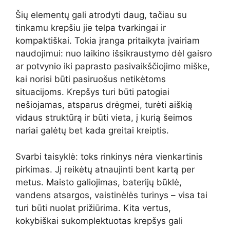
Šių elementų gali atrodyti daug, tačiau su
tinkamu krepšiu jie telpa tvarkingai ir
kompaktiškai. Tokia įranga pritaikyta įvairiam
naudojimui: nuo laikino išsikraustymo dėl gaisro
ar potvynio iki paprasto pasivaikščiojimo miške,
kai norisi būti pasiruošus netikėtoms
situacijoms. Krepšys turi būti patogiai
nešiojamas, atsparus drėgmei, turėti aiškią
vidaus struktūrą ir būti vieta, į kurią šeimos
nariai galėtų bet kada greitai kreiptis.
Svarbi taisyklė: toks rinkinys nėra vienkartinis
pirkimas. Jį reikėtų atnaujinti bent kartą per
metus. Maisto galiojimas, baterijų būklė,
vandens atsargos, vaistinėlės turinys – visa tai
turi būti nuolat prižiūrima. Kita vertus,
kokybiškai sukomplektuotas krepšys gali