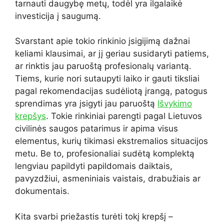
tarnauti daugybę metų, todėl yra ilgalaikė
investicija į saugumą.
Svarstant apie tokio rinkinio įsigijimą dažnai
keliami klausimai, ar jį geriau susidaryti patiems,
ar rinktis jau paruoštą profesionalų variantą.
Tiems, kurie nori sutaupyti laiko ir gauti tiksliai
pagal rekomendacijas sudėliotą įrangą, patogus
sprendimas yra įsigyti jau paruoštą
Išvykimo
krepšys
. Tokie rinkiniai parengti pagal Lietuvos
civilinės saugos patarimus ir apima visus
elementus, kurių tikimasi ekstremalios situacijos
metu. Be to, profesionaliai sudėtą komplektą
lengviau papildyti papildomais daiktais,
pavyzdžiui, asmeniniais vaistais, drabužiais ar
dokumentais.
Kita svarbi priežastis turėti tokį krepšį –