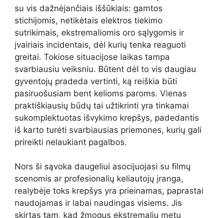
su vis dažnėjančiais iššūkiais: gamtos
stichijomis, netikėtais elektros tiekimo
sutrikimais, ekstremaliomis oro sąlygomis ir
įvairiais incidentais, dėl kurių tenka reaguoti
greitai. Tokiose situacijose laikas tampa
svarbiausiu veiksniu. Būtent dėl to vis daugiau
gyventojų pradeda vertinti, ką reiškia būti
pasiruošusiam bent kelioms paroms. Vienas
praktiškiausių būdų tai užtikrinti yra tinkamai
sukomplektuotas išvykimo krepšys, padedantis
iš karto turėti svarbiausias priemones, kurių gali
prireikti nelaukiant pagalbos.
Nors ši sąvoka daugeliui asocijuojasi su filmų
scenomis ar profesionalių keliautojų įranga,
realybėje toks krepšys yra prieinamas, paprastai
naudojamas ir labai naudingas visiems. Jis
skirtas tam, kad žmogus ekstremaliu metu