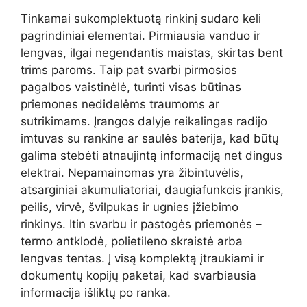
Tinkamai sukomplektuotą rinkinį sudaro keli
pagrindiniai elementai. Pirmiausia vanduo ir
lengvas, ilgai negendantis maistas, skirtas bent
trims paroms. Taip pat svarbi pirmosios
pagalbos vaistinėlė, turinti visas būtinas
priemones nedidelėms traumoms ar
sutrikimams. Įrangos dalyje reikalingas radijo
imtuvas su rankine ar saulės baterija, kad būtų
galima stebėti atnaujintą informaciją net dingus
elektrai. Nepamainomas yra žibintuvėlis,
atsarginiai akumuliatoriai, daugiafunkcis įrankis,
peilis, virvė, švilpukas ir ugnies įžiebimo
rinkinys. Itin svarbu ir pastogės priemonės –
termo antklodė, polietileno skraistė arba
lengvas tentas. Į visą komplektą įtraukiami ir
dokumentų kopijų paketai, kad svarbiausia
informacija išliktų po ranka.