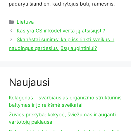
padaryti šiandien, kad rytojus būtų ramesnis.
Kategorijos
Lietuva
Kas yra CS ir kodėl verta ją atsisiųsti?
Skanėstai šunims: kaip išsirinkti sveikus ir
naudingus gardėsius jūsų augintiniui?
Naujausi
Kolagenas – svarbiausias organizmo struktūrinis
baltymas ir jo reikšmė sveikatai
Žuvies prekyba: kokybė, šviežumas ir auganti
vartotojų paklausa