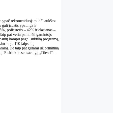
Jie ypač rekomenduojami dėl aukštos
 gali jaustis ypatinga ir
%, poliesteris – 42% ir elastanas –
 Taip pat verta paminėti gamintojo
aipsnių kampu pagal subtilią programą,
ksimalioje 110 laipsnių
minį. Jie taip pat giriami už priimtiną
ų. Pasirinkite sensacingą „Diesel“ –