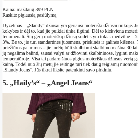
Kaina: maždaug 399 PLN
Raskite pigiausią pasiūlymą
Dyzelinas – „Slandy“ džinsai yra geriausi moteriški džinsai rinkoje. 
kokybės ir dėl to, kad jie puikiai tinka figūrai. Dėl to kiekviena moteris
fenomenali. Šių gerų moteriškų džinsų sudėtis yra tokia: medvilnė – 55
3%. Be to, jie turi standartines juosmens, priekinės ir galinės kišenes.
priežiūros patarimus – jie turėtų būti skalbiami skalbimo mašina 30 l
jų negalima balinti, sausai valyti ar džiovinti skalbiniuose, lyginti ma
temperatūroje. Visa tai padaro šiuos pigius moteriškus džinsus vertą ga
kainą. Todėl nuo šių metų jie reitinge turi tiek daug teigiamų nuomoni
„Slandy Jeans“. Jūs tikrai liksite patenkinti savo pirkiniu.
5. „Haily’s“ – „Angel Jeans“