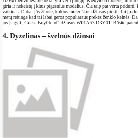
100% medvilnės. Jie tikrai yra verti pinigų. Kiekviena moteris, turinti 
giria ir nekeistų į kitus pigesnius modelius. Čia taip pat verta pridurti,
vaikinas. Dabar jūs žinote, kokius moteriškus džinsus pirkti. Tai įrod
metų reitinge kad tai labai geros populiaraus prekės ženklo kelnės. Dau
jus įsigyti „Guess Boyfriend“ džinsus W01A53 D3Y01. Būsite patenki
4. Dyzelinas – švelnūs džinsai