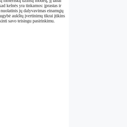
šį moteriškų džinsų modelį, jį labai
 kad kelnės yra tinkamos: įprastas ir
o nuolatinis jų dalyvavimas einamųjų
gybė aukštų įvertinimų tikrai įtikins
nti savo teisingu pasirinkimu.