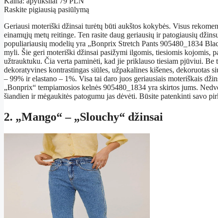
Kaina: apytiksliai 79 PLN
Raskite pigiausią pasiūlymą
Geriausi moteriški džinsai turėtų būti aukštos kokybės. Visus rekomen
einamųjų metų reitinge. Ten rasite daug geriausių ir patogiausių džins
populiariausių modelių yra „Bonprix Stretch Pants 905480_1834 Blac
myli. Šie geri moteriški džinsai pasižymi ilgomis, tiesiomis kojomis, p
užtrauktuku. Čia verta paminėti, kad jie priklauso tiesiam pjūviui. Be t
dekoratyvines kontrastingas siūles, užpakalines kišenes, dekoruotas si
– 99% ir elastano – 1%. Visa tai daro juos geriausiais moteriškais džin
„Bonprix“ tempiamosios kelnės 905480_1834 yra skirtos jums. Nedvej
šiandien ir mėgaukitės patogumu jas dėvėti. Būsite patenkinti savo pir
2. „Mango“ – „Slouchy“ džinsai