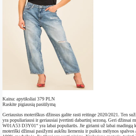
Kaina: apytiksliai 379 PLN
Raskite pigiausią pasiūlymą
Geriausius moteriškus džinsus galite rasti reitinge 2020/2021. Ten suži
yra populiariausi ir geriausiai įvertinti dabartinį sezoną. Geri džinsa
W01A53 D3Y01“ yra labai populiarūs. Jie giriami už labai madingą ki
moteriški džinsai pasižymi aukštu liemeniu ir puikiu mėlynos spalvos 