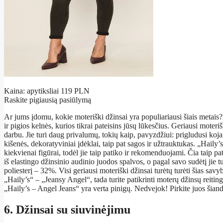
Kaina: apytiksliai 119 PLN
Raskite pigiausią pasiūlymą
Ar jums įdomu, kokie moteriški džinsai yra populiariausi šiais metais
ir pigios kelnės, kurios tikrai pateisins jūsų lūkesčius. Geriausi moter
darbu. Jie turi daug privalumų, tokių kaip, pavyzdžiui: prigludusi koj
kišenės, dekoratyviniai įdėklai, taip pat sagos ir užtrauktukas. „Haily’
kiekvienai figūrai, todėl jie taip patiko ir rekomenduojami. Čia taip pa
iš elastingo džinsinio audinio juodos spalvos, o pagal savo sudėtį jie 
poliesterį – 32%. Visi geriausi moteriški džinsai turėtų turėti šias sav
„Haily’s“ – „Jeansy Angel“, tada turite patikrinti moterų džinsų reitin
„Haily’s – Angel Jeans“ yra verta pinigų. Nedvejok! Pirkite juos šiand
6. Džinsai su siuvinėjimu