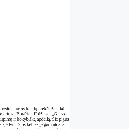
nosite, kurios kelnių prekės ženklai
i moterims „Boyfriend“ džinsai „Guess
rpimą ir kokybišką apdailą. Šie pigūs
atspalviu. Šios kelnės pagamintos iš