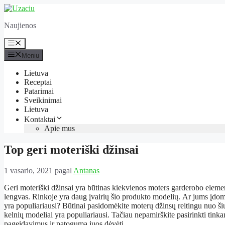
Pereiti
prie
Naujienos
turinio
Meniu
Meniu
Lietuva
Receptai
Patarimai
Sveikinimai
Lietuva
Kontaktai
Apie mus
Top geri moteriški džinsai
1 vasario, 2021
pagal
Antanas
Geri moteriški džinsai yra būtinas kiekvienos moters garderobo eleme
lengvas.
Rinkoje yra daug įvairių šio produkto modelių.
Ar jums įdomu
yra populiariausi?
Būtinai pasidomėkite moterų džinsų reitingu nuo š
kelnių modeliai yra populiariausi.
Tačiau nepamirškite pasirinkti tink
pageidavimus ir patogumą juos dėvėti.