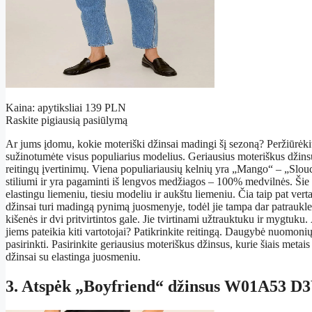
Kaina: apytiksliai 139 PLN
Raskite pigiausią pasiūlymą
Ar jums įdomu, kokie moteriški džinsai madingi šį sezoną? Peržiūrėki
sužinotumėte visus populiarius modelius. Geriausius moteriškus džins
reitingų įvertinimų. Viena populiariausių kelnių yra „Mango“ – „Slouc
stiliumi ir yra pagaminti iš lengvos medžiagos – 100% medvilnės. Šie p
elastingu liemeniu, tiesiu modeliu ir aukštu liemeniu. Čia taip pat vert
džinsai turi madingą pynimą juosmenyje, todėl jie tampa dar patraukles
kišenės ir dvi pritvirtintos gale. Jie tvirtinami užtrauktuku ir mygtuk
jiems pateikia kiti vartotojai? Patikrinkite reitingą. Daugybė nuomonių
pasirinkti. Pasirinkite geriausius moteriškus džinsus, kurie šiais met
džinsai su elastinga juosmeniu.
3. Atspėk „Boyfriend“ džinsus W01A53 D