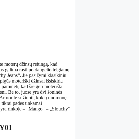
te moterų džinsų reitingą, kad
us galima rasti po daugelio teigiamų
hy Jeans“. Jie pasižymi klasikiniu
igūs moteriški džinsai išsiskiria
a paminėti, kad šie geri moteriški
ni. Be to, juose yra dvi šoninės
u. Ar norite sužinoti, kokią nuomonę
 tikrai padės tinkamai
ais yra rinkoje – „Mango“ – „Slouchy“
3Y01