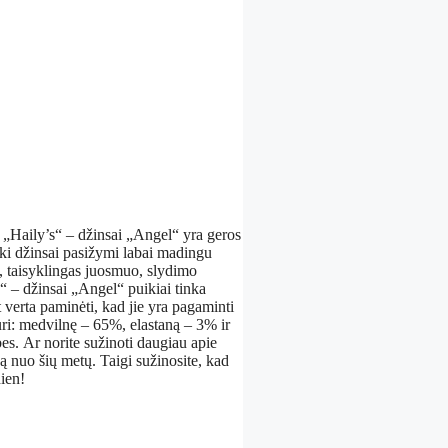
? „Haily’s“ – džinsai „Angel“ yra geros
iški džinsai pasižymi labai madingu
a, taisyklingas juosmuo, slydimo
s“ – džinsai „Angel“ puikiai tinka
t verta paminėti, kad jie yra pagaminti
turi: medvilnę – 65%, elastaną – 3% ir
ybes. Ar norite sužinoti daugiau apie
gą nuo šių metų. Taigi sužinosite, kad
ien!