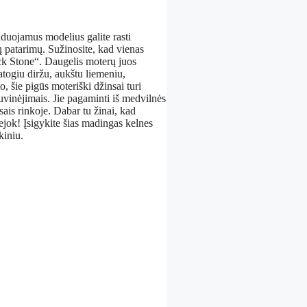
duojamus modelius galite rasti
ų patarimų. Sužinosite, kad vienas
k Stone“. Daugelis moterų juos
atogiu diržu, aukštu liemeniu,
o, šie pigūs moteriški džinsai turi
uvinėjimais. Jie pagaminti iš medvilnės
sais rinkoje. Dabar tu žinai, kad
ok! Įsigykite šias madingas kelnes
kiniu.