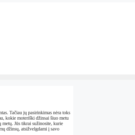
ntas.
Tačiau jų pasirinkimas nėra toks
, kokie moteriški džinsai šiuo metu
ių metų.
Jūs tikrai sužinosite, kurie
amų džinsų, atsižvelgdami į savo