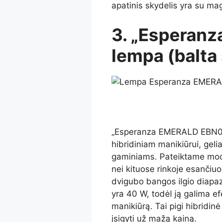
apatinis skydelis yra su magn
3. „Esperan
lempa (balta
„Esperanza EMERALD EBN008
hibridiniam manikiūrui, geli
gaminiams. Pateiktame mode
nei kituose rinkoje esančiu
dvigubo bangos ilgio diapa
yra 40 W, todėl ją galima ef
manikiūrą. Tai pigi hibridin
įsigyti už mažą kainą.