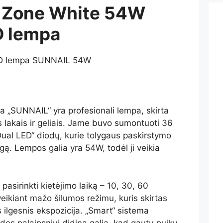
s Zone White 54W
 lempa
 „SUNNAIL“ yra profesionali lempa, skirta
is lakais ir geliais. Jame buvo sumontuoti 36
ual LED“ diodų, kurie tolygaus paskirstymo
gą. Lempos galia yra 54W, todėl ji veikia
pasirinkti kietėjimo laiką – 10, 30, 60
eikiant mažo šilumos režimu, kuris skirtas
 ilgesnis ekspozicija. „Smart“ sistema
es palaipsniui didina galią, kad gautų puikų