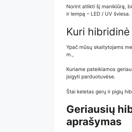
Norint atlikti šį manikiūrą, 
ir lempą – LED / UV šviesa.
Kuri hibridin
Ypač mūsų skaitytojams me
m.,
Kuriame pateikiamos geriaus
įsigyti parduotuvėse.
Štai keletas gerų ir pigių hi
Geriausių hi
aprašymas