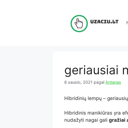
Pereiti
prie
turinio
geriausiai
6 sausio, 2021
pagal
Antanas
Hibridinių lempų – geriausi
Hibridinis manikiūras yra efe
nudažyti nagai gali
gražiai 