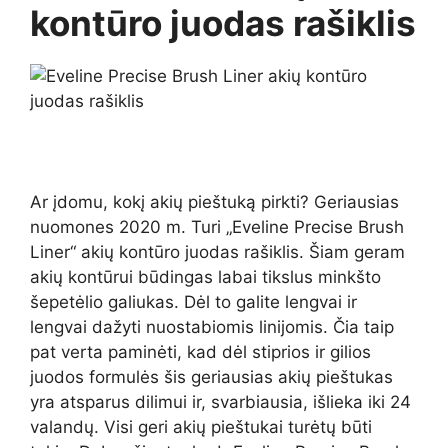
kontūro juodas rašiklis
Ar įdomu, kokį akių pieštuką pirkti? Geriausias
nuomones 2020 m. Turi „Eveline Precise Brush
Liner“ akių kontūro juodas rašiklis. Šiam geram
akių kontūrui būdingas labai tikslus minkšto
šepetėlio galiukas. Dėl to galite lengvai ir
lengvai dažyti nuostabiomis linijomis. Čia taip
pat verta paminėti, kad dėl stiprios ir gilios
juodos formulės šis geriausias akių pieštukas
yra atsparus dilimui ir, svarbiausia, išlieka iki 24
valandų. Visi geri akių pieštukai turėtų būti