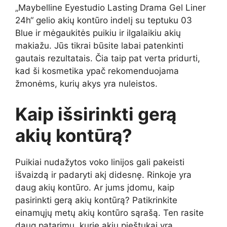
„Maybelline Eyestudio Lasting Drama Gel Liner
24h“ gelio akių kontūro indelį su teptuku 03
Blue ir mėgaukitės puikiu ir ilgalaikiu akių
makiažu. Jūs tikrai būsite labai patenkinti
gautais rezultatais. Čia taip pat verta pridurti,
kad ši kosmetika ypač rekomenduojama
žmonėms, kurių akys yra nuleistos.
Kaip išsirinkti gerą
akių kontūrą?
Puikiai nudažytos voko linijos gali pakeisti
išvaizdą ir padaryti akį didesnę. Rinkoje yra
daug akių kontūro. Ar jums įdomu, kaip
pasirinkti gerą akių kontūrą? Patikrinkite
einamųjų metų akių kontūro sąrašą. Ten rasite
daug patarimų, kurie akių pieštukai yra