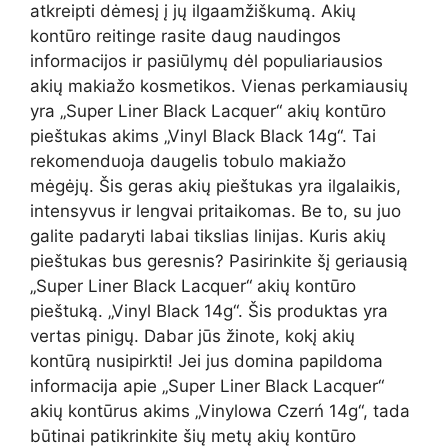
atkreipti dėmesį į jų ilgaamžiškumą. Akių
kontūro reitinge rasite daug naudingos
informacijos ir pasiūlymų dėl populiariausios
akių makiažo kosmetikos. Vienas perkamiausių
yra „Super Liner Black Lacquer“ akių kontūro
pieštukas akims „Vinyl Black Black 14g“. Tai
rekomenduoja daugelis tobulo makiažo
mėgėjų. Šis geras akių pieštukas yra ilgalaikis,
intensyvus ir lengvai pritaikomas. Be to, su juo
galite padaryti labai tikslias linijas. Kuris akių
pieštukas bus geresnis? Pasirinkite šį geriausią
„Super Liner Black Lacquer“ akių kontūro
pieštuką. „Vinyl Black 14g“. Šis produktas yra
vertas pinigų. Dabar jūs žinote, kokį akių
kontūrą nusipirkti! Jei jus domina papildoma
informacija apie „Super Liner Black Lacquer“
akių kontūrus akims „Vinylowa Czerń 14g“, tada
būtinai patikrinkite šių metų akių kontūro