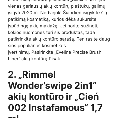
vienas geriausių akių kontūrų pieštukų, galimų
įsigyti 2020 m. Nedvejok! Šiandien įsigykite šią
patikimą kosmetiką, kurios dėka sukursite
įspūdingą akių makiažą. Jei norite sužinoti,
kokios nuomonės turi šis produktas, tada
patikrinkite akių kontūro sąrašą. Ten rasite daug
šios populiarios kosmetikos
įvertinimų. Pasirinkite „Eveline Precise Brush
Liner“ akių kontūrą Pisak.
2. „Rimmel
Wonder’swipe 2in1“
akių kontūro ir „Cień
002 Instafamous“ 1,7