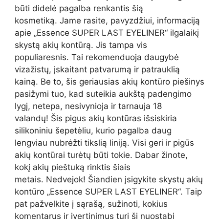
būti didelė pagalba renkantis šią
kosmetiką. Jame rasite, pavyzdžiui, informaciją
apie „Essence SUPER LAST EYELINER“ ilgalaikį
skystą akių kontūrą. Jis tampa vis
populiaresnis. Tai rekomenduoja daugybė
vizažistų, įskaitant patvarumą ir patrauklią
kainą. Be to, šis geriausias akių kontūro piešinys
pasižymi tuo, kad suteikia aukštą padengimo
lygį, netepa, nesivynioja ir tarnauja 18
valandų! Šis pigus akių kontūras išsiskiria
silikoniniu šepetėliu, kurio pagalba daug
lengviau nubrėžti tikslią liniją. Visi geri ir pigūs
akių kontūrai turėtų būti tokie. Dabar žinote,
kokį akių pieštuką rinktis šiais
metais. Nedvejok! Šiandien įsigykite skystų akių
kontūro „Essence SUPER LAST EYELINER“. Taip
pat pažvelkite į sąrašą, sužinoti, kokius
komentarus ir įvertinimus turi ši nuostabi