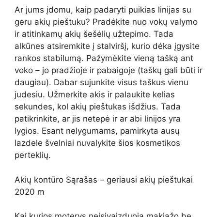
Ar jums įdomu, kaip padaryti puikias linijas su
geru akių pieštuku? Pradėkite nuo vokų valymo
ir atitinkamų akių šešėlių užtepimo. Tada
alkūnes atsiremkite į stalviršį, kurio dėka įgysite
rankos stabilumą. Pažymėkite vieną tašką ant
voko – jo pradžioje ir pabaigoje (taškų gali būti ir
daugiau). Dabar sujunkite visus taškus vienu
judesiu. Užmerkite akis ir palaukite kelias
sekundes, kol akių pieštukas išdžius. Tada
patikrinkite, ar jis netepė ir ar abi linijos yra
lygios. Esant nelygumams, pamirkyta ausų
lazdele švelniai nuvalykite šios kosmetikos
perteklių.
Akių kontūro Sąrašas – geriausi akių pieštukai
2020 m
Kai kurios moterys neįsivaizduoja makiažo be