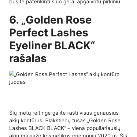
būsite patenkinti šiuo gerai apgalvotu pirkiniu.
6. „Golden Rose
Perfect Lashes
Eyeliner BLACK“
rašalas
Šių metų reitinge galite rasti visus geriausius
akių kontūrus. Blakstienų tušas „Golden Rose
Lashes BLACK BLACK“ – viena populiariausių
akių makiažo kosmetikos priemonių 2020 m. Šis