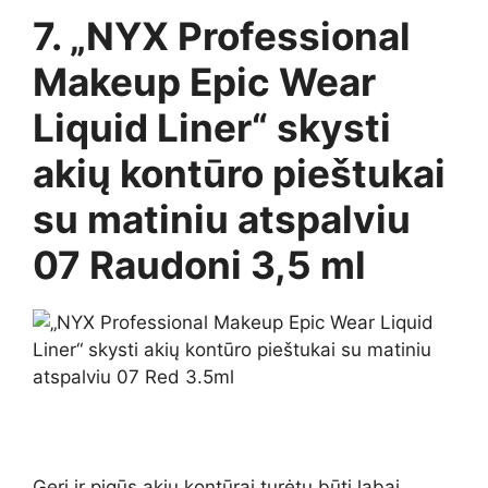
7. „NYX Professional
Makeup Epic Wear
Liquid Liner“ skysti
akių kontūro pieštukai
su matiniu atspalviu
07 Raudoni 3,5 ml
Geri ir pigūs akių kontūrai turėtų būti labai