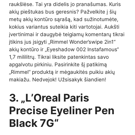
raukšlėse. Tai yra didelis jo pranašumas. Kuris
akių pieštukas bus geresnis? Pažvelkite į šių
metų akių kontūro sąrašą, kad sužinotumėte,
kokius variantus suteikia kiti vartotojai. Aukšti
įvertinimai ir daugybė teigiamų komentarų tikrai
įtikins jus įsigyti „Rimmel Wonder’swipe 2in1“
akių kontūro ir „Eyeshadow 002 Instafamous“
1,7 mililitrų. Tikrai liksite patenkintas savo
apgalvotu pirkiniu. Pasirinkite šį patikimą
„Rimmel“ produktą ir mėgaukitės puikiu akių
makiažu. Nedvejok! Užsisakyk šiandien!
3. „L’Oreal Paris
Precise Eyeliner Pen
Black 7G“