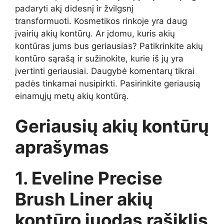
padaryti akį didesnį ir žvilgsnį
transformuoti. Kosmetikos rinkoje yra daug
įvairių akių kontūrų. Ar įdomu, kuris akių
kontūras jums bus geriausias? Patikrinkite akių
kontūro sąrašą ir sužinokite, kurie iš jų yra
įvertinti geriausiai. Daugybė komentarų tikrai
padės tinkamai nusipirkti. Pasirinkite geriausią
einamųjų metų akių kontūrą.
Geriausių akių kontūrų
aprašymas
1. Eveline Precise
Brush Liner akių
kontūro juodas rašiklis