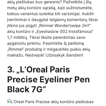
akių pieštukas bus geresnis? Pažvelkite į šių
metų akių kontūro sąrašą, kad sužinotumėte,
kokius variantus suteikia kiti vartotojai. Aukšti
įvertinimai ir daugybė teigiamų komentarų tikrai
įtikins jus įsigyti „Rimmel Wonder’swipe 2in1“
akių kontūro ir „Eyeshadow 002 Instafamous“
1,7 mililitrų. Tikrai liksite patenkintas savo
apgalvotu pirkiniu. Pasirinkite šį patikimą
„Rimmel“ produktą ir mėgaukitės puikiu akių
makiažu. Nedvejok! Užsisakyk šiandien!
3. „L’Oreal Paris
Precise Eyeliner Pen
Black 7G“