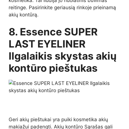
kosmetika. Tai liudija jo nuolatinis buvimas
reitinge. Pasirinkite geriausią rinkoje prieinamą
akių kontūrą.
8. Essence SUPER
LAST EYELINER
Ilgalaikis skystas akių
kontūro pieštukas
Geri akių pieštukai yra puiki kosmetika akių
makiažui padengti. Akių kontūro Sąrašas gali