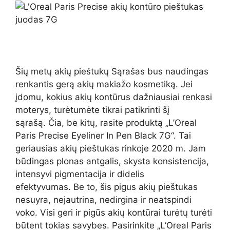
Šių metų akių pieštukų Sąrašas bus naudingas
renkantis gerą akių makiažo kosmetiką. Jei
įdomu, kokius akių kontūrus dažniausiai renkasi
moterys, turėtumėte tikrai patikrinti šį
sąrašą. Čia, be kitų, rasite produktą „L’Oreal
Paris Precise Eyeliner In Pen Black 7G“. Tai
geriausias akių pieštukas rinkoje 2020 m. Jam
būdingas plonas antgalis, skysta konsistencija,
intensyvi pigmentacija ir didelis
efektyvumas. Be to, šis pigus akių pieštukas
nesuyra, nejautrina, nedirgina ir neatspindi
voko. Visi geri ir pigūs akių kontūrai turėtų turėti
būtent tokias savybes. Pasirinkite „L’Oreal Paris