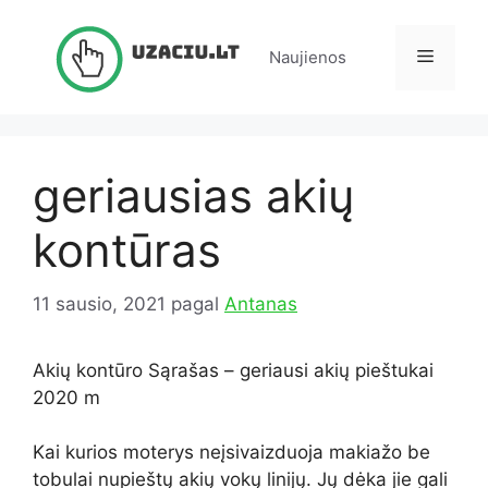
Pereiti
prie
Meniu
Naujienos
turinio
geriausias akių
kontūras
11 sausio, 2021
pagal
Antanas
Akių kontūro Sąrašas – geriausi akių pieštukai
2020 m
Kai kurios moterys neįsivaizduoja makiažo be
tobulai nupieštų akių vokų linijų. Jų dėka jie gali