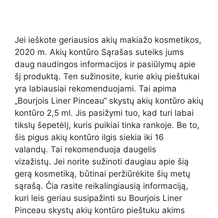
Jei ieškote geriausios akių makiažo kosmetikos,
2020 m. Akių kontūro Sąrašas suteiks jums
daug naudingos informacijos ir pasiūlymų apie
šį produktą. Ten sužinosite, kurie akių pieštukai
yra labiausiai rekomenduojami. Tai apima
„Bourjois Liner Pinceau“ skystų akių kontūro akių
kontūro 2,5 ml. Jis pasižymi tuo, kad turi labai
tikslų šepetėlį, kuris puikiai tinka rankoje. Be to,
šis pigus akių kontūro ilgis siekia iki 16
valandų. Tai rekomenduoja daugelis
vizažistų. Jei norite sužinoti daugiau apie šią
gerą kosmetiką, būtinai peržiūrėkite šių metų
sąrašą. Čia rasite reikalingiausią informaciją,
kuri leis geriau susipažinti su Bourjois Liner
Pinceau skystų akių kontūro pieštuku akims