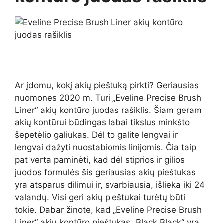
Ar įdomu, kokį akių pieštuką pirkti? Geriausias
nuomones 2020 m. Turi „Eveline Precise Brush
Liner“ akių kontūro juodas rašiklis. Šiam geram
akių kontūrui būdingas labai tikslus minkšto
šepetėlio galiukas. Dėl to galite lengvai ir
lengvai dažyti nuostabiomis linijomis. Čia taip
pat verta paminėti, kad dėl stiprios ir gilios
juodos formulės šis geriausias akių pieštukas
yra atsparus dilimui ir, svarbiausia, išlieka iki 24
valandų. Visi geri akių pieštukai turėtų būti
tokie. Dabar žinote, kad „Eveline Precise Brush
Liner“ akių kontūro pieštukas „Black Black“ yra