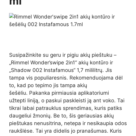
ml
Susipažinkite su geru ir pigiu akių pieštuku –
„Rimmel Wonder’swipe 2in1“ akių kontūro ir
„Shadow 002 Instafamous“ 1,7 mililitrų. Jis
tampa vis populiaresnis. Rekomenduojama dėl
to, kad po tepimo jis tampa akių
šešėliu. Pakanka pirmiausia aplikatoriumi
užtepti liniją, o paskui paskleisti ją ant voko. Tai
tikrai labai patrauklus sprendimas, kuris patiks
daugeliui žmonių. Be to, šis geriausias akių
pieštukas nenusitrina, netepa ir nesikaupia odos
raukšlėse. Tai yra didelis jo pranašumas. Kuris