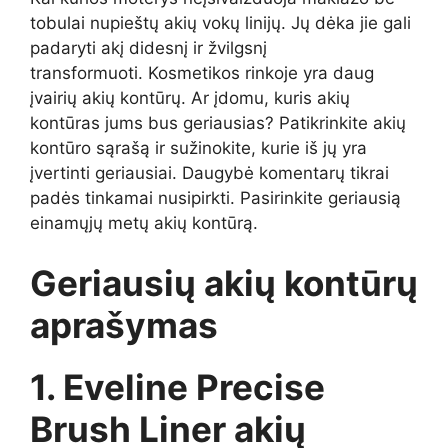
tobulai nupieštų akių vokų linijų. Jų dėka jie gali
padaryti akį didesnį ir žvilgsnį
transformuoti. Kosmetikos rinkoje yra daug
įvairių akių kontūrų. Ar įdomu, kuris akių
kontūras jums bus geriausias? Patikrinkite akių
kontūro sąrašą ir sužinokite, kurie iš jų yra
įvertinti geriausiai. Daugybė komentarų tikrai
padės tinkamai nusipirkti. Pasirinkite geriausią
einamųjų metų akių kontūrą.
Geriausių akių kontūrų
aprašymas
1. Eveline Precise
Brush Liner akių