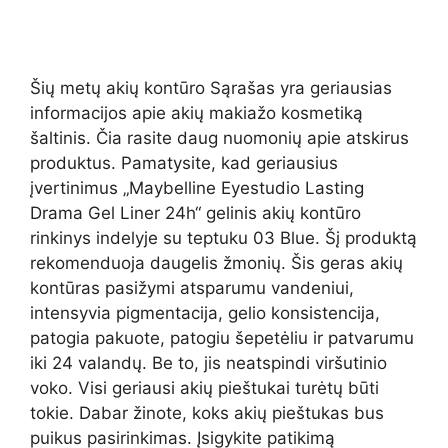
Šių metų akių kontūro Sąrašas yra geriausias
informacijos apie akių makiažo kosmetiką
šaltinis. Čia rasite daug nuomonių apie atskirus
produktus. Pamatysite, kad geriausius
įvertinimus „Maybelline Eyestudio Lasting
Drama Gel Liner 24h“ gelinis akių kontūro
rinkinys indelyje su teptuku 03 Blue. Šį produktą
rekomenduoja daugelis žmonių. Šis geras akių
kontūras pasižymi atsparumu vandeniui,
intensyvia pigmentacija, gelio konsistencija,
patogia pakuote, patogiu šepetėliu ir patvarumu
iki 24 valandų. Be to, jis neatspindi viršutinio
voko. Visi geriausi akių pieštukai turėtų būti
tokie. Dabar žinote, koks akių pieštukas bus
puikus pasirinkimas. Įsigykite patikimą