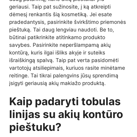
geriausi. Taip pat sužinosite, į ką atkreipti
dėmesį renkantis šią kosmetiką. Jei esate
pradedantysis, pasirinkite švirkštimo priemonės
pieštuką. Tai daug lengviau naudoti. Be to,
būtinai patikrinkite atitinkamo produkto
savybes. Pasirinkite neperšlampamą akių
kontūrą, kuris ilgai išliks akyje ir suteiks
išraiškingą spalvą. Taip pat verta pasidomėti
vartotojų atsiliepimais, kuriuos rasite minėtame
reitinge. Tai tikrai palengvins jūsų sprendimą
įsigyti geriausią akių makiažo produktą.
Kaip padaryti tobulas
linijas su akių kontūro
pieštuku?