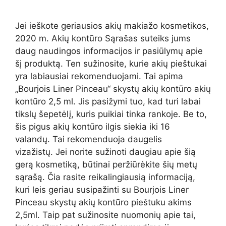
Jei ieškote geriausios akių makiažo kosmetikos,
2020 m. Akių kontūro Sąrašas suteiks jums
daug naudingos informacijos ir pasiūlymų apie
šį produktą. Ten sužinosite, kurie akių pieštukai
yra labiausiai rekomenduojami. Tai apima
„Bourjois Liner Pinceau“ skystų akių kontūro akių
kontūro 2,5 ml. Jis pasižymi tuo, kad turi labai
tikslų šepetėlį, kuris puikiai tinka rankoje. Be to,
šis pigus akių kontūro ilgis siekia iki 16
valandų. Tai rekomenduoja daugelis
vizažistų. Jei norite sužinoti daugiau apie šią
gerą kosmetiką, būtinai peržiūrėkite šių metų
sąrašą. Čia rasite reikalingiausią informaciją,
kuri leis geriau susipažinti su Bourjois Liner
Pinceau skystų akių kontūro pieštuku akims
2,5ml. Taip pat sužinosite nuomonių apie tai,