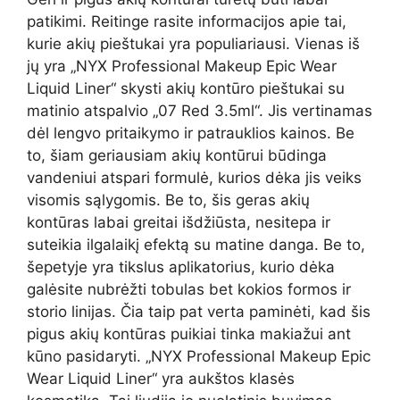
patikimi. Reitinge rasite informacijos apie tai,
kurie akių pieštukai yra populiariausi. Vienas iš
jų yra „NYX Professional Makeup Epic Wear
Liquid Liner“ skysti akių kontūro pieštukai su
matinio atspalvio „07 Red 3.5ml“. Jis vertinamas
dėl lengvo pritaikymo ir patrauklios kainos. Be
to, šiam geriausiam akių kontūrui būdinga
vandeniui atspari formulė, kurios dėka jis veiks
visomis sąlygomis. Be to, šis geras akių
kontūras labai greitai išdžiūsta, nesitepa ir
suteikia ilgalaikį efektą su matine danga. Be to,
šepetyje yra tikslus aplikatorius, kurio dėka
galėsite nubrėžti tobulas bet kokios formos ir
storio linijas. Čia taip pat verta paminėti, kad šis
pigus akių kontūras puikiai tinka makiažui ant
kūno pasidaryti. „NYX Professional Makeup Epic
Wear Liquid Liner“ yra aukštos klasės