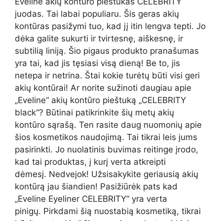
Eveline akių kontūro pieštukas CELEBRITY
juodas. Tai labai populiaru. Šis geras akių
kontūras pasižymi tuo, kad jį itin lengva tepti. Jo
dėka galite sukurti ir tvirtesnę, aiškesnę, ir
subtilią liniją. Šio pigaus produkto pranašumas
yra tai, kad jis tęsiasi visą dieną! Be to, jis
netepa ir netrina. Štai kokie turėtų būti visi geri
akių kontūrai! Ar norite sužinoti daugiau apie
„Eveline“ akių kontūro pieštuką „CELEBRITY
black“? Būtinai patikrinkite šių metų akių
kontūro sąrašą. Ten rasite daug nuomonių apie
šios kosmetikos naudojimą. Tai tikrai leis jums
pasirinkti. Jo nuolatinis buvimas reitinge įrodo,
kad tai produktas, į kurį verta atkreipti
dėmesį. Nedvejok! Užsisakykite geriausią akių
kontūrą jau šiandien! Pasižiūrėk pats kad
„Eveline Eyeliner CELEBRITY“ yra verta
pinigų. Pirkdami šią nuostabią kosmetiką, tikrai