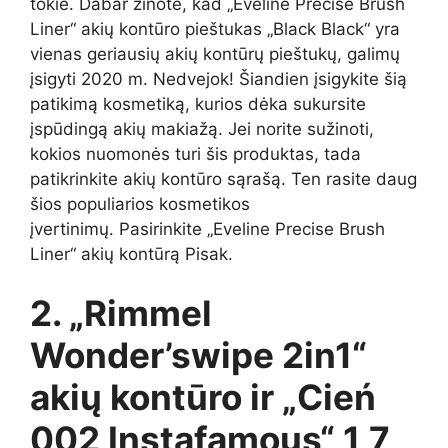
tokie. Dabar žinote, kad „Eveline Precise Brush
Liner“ akių kontūro pieštukas „Black Black“ yra
vienas geriausių akių kontūrų pieštukų, galimų
įsigyti 2020 m. Nedvejok! Šiandien įsigykite šią
patikimą kosmetiką, kurios dėka sukursite
įspūdingą akių makiažą. Jei norite sužinoti,
kokios nuomonės turi šis produktas, tada
patikrinkite akių kontūro sąrašą. Ten rasite daug
šios populiarios kosmetikos
įvertinimų. Pasirinkite „Eveline Precise Brush
Liner“ akių kontūrą Pisak.
2. „Rimmel
Wonder’swipe 2in1“
akių kontūro ir „Cień
002 Instafamous“ 1,7