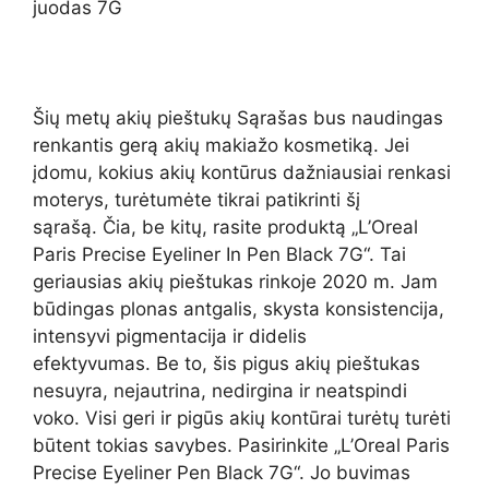
Šių metų akių pieštukų Sąrašas bus naudingas
renkantis gerą akių makiažo kosmetiką. Jei
įdomu, kokius akių kontūrus dažniausiai renkasi
moterys, turėtumėte tikrai patikrinti šį
sąrašą. Čia, be kitų, rasite produktą „L’Oreal
Paris Precise Eyeliner In Pen Black 7G“. Tai
geriausias akių pieštukas rinkoje 2020 m. Jam
būdingas plonas antgalis, skysta konsistencija,
intensyvi pigmentacija ir didelis
efektyvumas. Be to, šis pigus akių pieštukas
nesuyra, nejautrina, nedirgina ir neatspindi
voko. Visi geri ir pigūs akių kontūrai turėtų turėti
būtent tokias savybes. Pasirinkite „L’Oreal Paris
Precise Eyeliner Pen Black 7G“. Jo buvimas