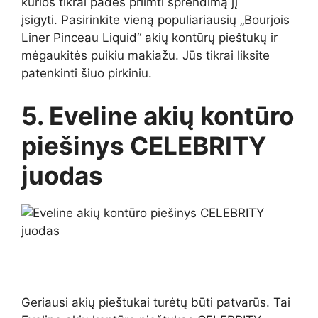
kurios tikrai padės priimti sprendimą jį
įsigyti. Pasirinkite vieną populiariausių „Bourjois
Liner Pinceau Liquid“ akių kontūrų pieštukų ir
mėgaukitės puikiu makiažu. Jūs tikrai liksite
patenkinti šiuo pirkiniu.
5. Eveline akių kontūro
piešinys CELEBRITY
juodas
Geriausi akių pieštukai turėtų būti patvarūs. Tai