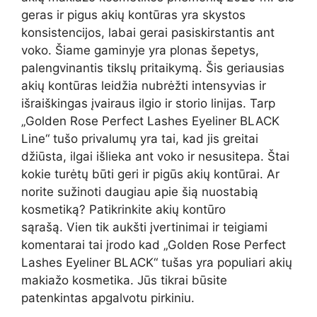
geras ir pigus akių kontūras yra skystos
konsistencijos, labai gerai pasiskirstantis ant
voko. Šiame gaminyje yra plonas šepetys,
palengvinantis tikslų pritaikymą. Šis geriausias
akių kontūras leidžia nubrėžti intensyvias ir
išraiškingas įvairaus ilgio ir storio linijas. Tarp
„Golden Rose Perfect Lashes Eyeliner BLACK
Line“ tušo privalumų yra tai, kad jis greitai
džiūsta, ilgai išlieka ant voko ir nesusitepa. Štai
kokie turėtų būti geri ir pigūs akių kontūrai. Ar
norite sužinoti daugiau apie šią nuostabią
kosmetiką? Patikrinkite akių kontūro
sąrašą. Vien tik aukšti įvertinimai ir teigiami
komentarai tai įrodo kad „Golden Rose Perfect
Lashes Eyeliner BLACK“ tušas yra populiari akių
makiažo kosmetika. Jūs tikrai būsite
patenkintas apgalvotu pirkiniu.