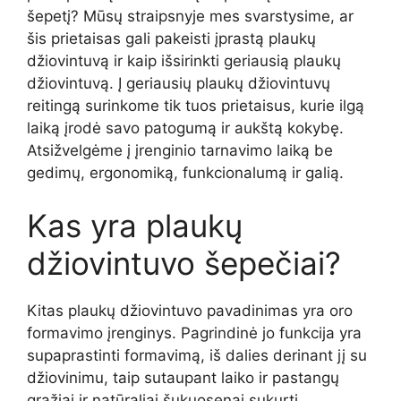
šepetį? Mūsų straipsnyje mes svarstysime, ar
šis prietaisas gali pakeisti įprastą plaukų
džiovintuvą ir kaip išsirinkti geriausią plaukų
džiovintuvą. Į geriausių plaukų džiovintuvų
reitingą surinkome tik tuos prietaisus, kurie ilgą
laiką įrodė savo patogumą ir aukštą kokybę.
Atsižvelgėme į įrenginio tarnavimo laiką be
gedimų, ergonomiką, funkcionalumą ir galią.
Kas yra plaukų
džiovintuvo šepečiai?
Kitas plaukų džiovintuvo pavadinimas yra oro
formavimo įrenginys. Pagrindinė jo funkcija yra
supaprastinti formavimą, iš dalies derinant jį su
džiovinimu, taip sutaupant laiko ir pastangų
gražiai ir natūraliai šukuosenai sukurti.