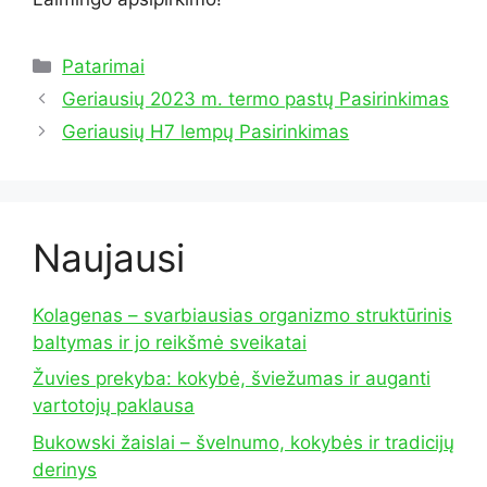
Kategorijos
Patarimai
Geriausių 2023 m. termo pastų Pasirinkimas
Geriausių H7 lempų Pasirinkimas
Naujausi
Kolagenas – svarbiausias organizmo struktūrinis
baltymas ir jo reikšmė sveikatai
Žuvies prekyba: kokybė, šviežumas ir auganti
vartotojų paklausa
Bukowski žaislai – švelnumo, kokybės ir tradicijų
derinys