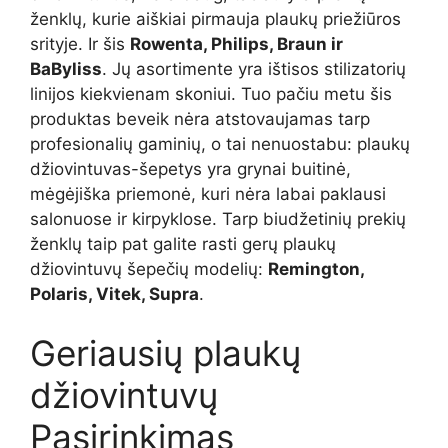
ženklų, kurie aiškiai pirmauja plaukų priežiūros
srityje. Ir šis
Rowenta, Philips, Braun ir
BaByliss
. Jų asortimente yra ištisos stilizatorių
linijos kiekvienam skoniui. Tuo pačiu metu šis
produktas beveik nėra atstovaujamas tarp
profesionalių gaminių, o tai nenuostabu: plaukų
džiovintuvas-šepetys yra grynai buitinė,
mėgėjiška priemonė, kuri nėra labai paklausi
salonuose ir kirpyklose. Tarp biudžetinių prekių
ženklų taip pat galite rasti gerų plaukų
džiovintuvų šepečių modelių:
Remington,
Polaris, Vitek, Supra
.
Geriausių plaukų
džiovintuvų
Pasirinkimas