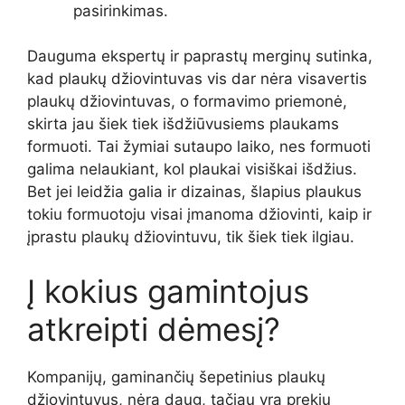
pasirinkimas.
Dauguma ekspertų ir paprastų merginų sutinka,
kad plaukų džiovintuvas vis dar nėra visavertis
plaukų džiovintuvas, o formavimo priemonė,
skirta jau šiek tiek išdžiūvusiems plaukams
formuoti. Tai žymiai sutaupo laiko, nes formuoti
galima nelaukiant, kol plaukai visiškai išdžius.
Bet jei leidžia galia ir dizainas, šlapius plaukus
tokiu formuotoju visai įmanoma džiovinti, kaip ir
įprastu plaukų džiovintuvu, tik šiek tiek ilgiau.
Į kokius gamintojus
atkreipti dėmesį?
Kompanijų, gaminančių šepetinius plaukų
džiovintuvus, nėra daug, tačiau yra prekių