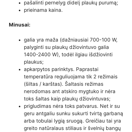
pašalinti pernelyg didelį plaukų purumą;
prieinama kaina.
Minusai:
galia yra maža (dažniausiai 700-100 W,
palyginti su plaukų džiovintuvo galia
1400-2400 W), todėl ilgiau išdžiovinti
plaukus;
apkarpytos parinktys. Paprastai
temperatūra reguliuojama tik 2 režimais
(šiltas / karštas). Šaltasis režimas
nerodomas ant atskiro mygtuko ir nėra
toks šaltas kaip plaukų džiovintuvas;
prigludimas nėra toks patvarus. Net ir su
geru antgaliu sunku sukurti tvirtą garbaną
arba tobulai lygią sruogą. Greičiau tai yra
greito natūralaus stiliaus ir švelnių bangų