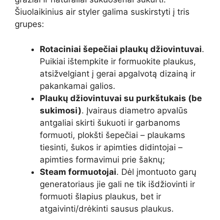
Šiuolaikinius air styler galima suskirstyti į tris
grupes:
Rotaciniai šepečiai plaukų džiovintuvai
.
Puikiai ištempkite ir formuokite plaukus,
atsižvelgiant į gerai apgalvotą dizainą ir
pakankamai galios.
Plaukų džiovintuvai su purkštukais (be
sukimosi)
. Įvairaus diametro apvalūs
antgaliai skirti šukuoti ir garbanoms
formuoti, plokšti šepečiai – plaukams
tiesinti, šukos ir apimties didintojai –
apimties formavimui prie šaknų;
Steam formuotojai
. Dėl įmontuoto garų
generatoriaus jie gali ne tik išdžiovinti ir
formuoti šlapius plaukus, bet ir
atgaivinti/drėkinti sausus plaukus.