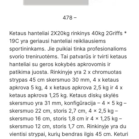
478 –
Ketaus hanteliai 2X20kg rinkinys 40kg 2Griffs *
19C yra geriausi hanteliai reikliausiems
sportininkams. Jie puikiai tinka profesionalioms
svorio treniruotėms. Tai patvarūs ir tvirti ketaus
hanteliai su geros kokybės apkrovomis ir
patikima juosta. Rinkinyje yra 2 x chromuotas
strypas 45 cm skersmuo 30 mm, 4 x ketaus
apkrova 5 kg, 4 x ketaus apkrova 2,5 kg ir 4 x
ketaus apkrova 1,25 kg. Ketaus diskų skylės
skersmuo yra 31 mm, konfigūracija – 4 x 5 kg –
skersmuo 22 cm, storis 2,7 cm, 4 x 2,5 kg –
skersmuo 16 cm, storis 1,8 cm ir 4 x 1,25 kg –
skersmuo 12 cm, storis 1,7 cm. Rinkinyje yra du
vientisi strypai, kurių bendras ilgis 45 cm. Keturi