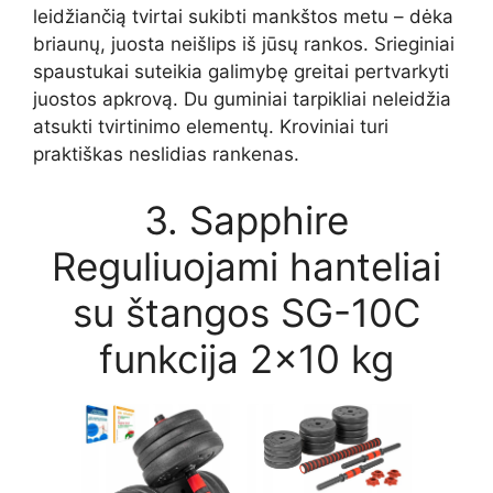
leidžiančią tvirtai sukibti mankštos metu – dėka
briaunų, juosta neišlips iš jūsų rankos. Srieginiai
spaustukai suteikia galimybę greitai pertvarkyti
juostos apkrovą. Du guminiai tarpikliai neleidžia
atsukti tvirtinimo elementų. Kroviniai turi
praktiškas neslidias rankenas.
3. Sapphire
Reguliuojami hanteliai
su štangos SG-10C
funkcija 2×10 kg