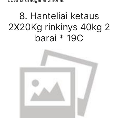
dovana draugei ar žmonai.
8. Hanteliai ketaus
2X20Kg rinkinys 40kg 2
barai * 19C