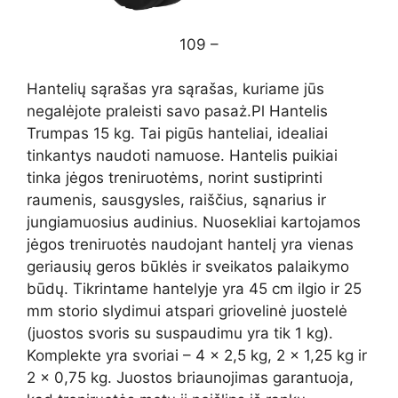
109 –
Hantelių sąrašas yra sąrašas, kuriame jūs
negalėjote praleisti savo pasaż.Pl Hantelis
Trumpas 15 kg. Tai pigūs hanteliai, idealiai
tinkantys naudoti namuose. Hantelis puikiai
tinka jėgos treniruotėms, norint sustiprinti
raumenis, sausgysles, raiščius, sąnarius ir
jungiamuosius audinius. Nuosekliai kartojamos
jėgos treniruotės naudojant hantelį yra vienas
geriausių geros būklės ir sveikatos palaikymo
būdų. Tikrintame hantelyje yra 45 cm ilgio ir 25
mm storio slydimui atspari griovelinė juostelė
(juostos svoris su suspaudimu yra tik 1 kg).
Komplekte yra svoriai – 4 x 2,5 kg, 2 x 1,25 kg ir
2 x 0,75 kg. Juostos briaunojimas garantuoja,