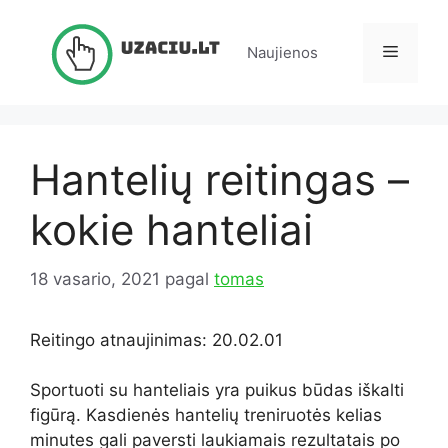
Pereiti
prie
Meniu
Naujienos
turinio
Hantelių reitingas –
kokie hanteliai
18 vasario, 2021
pagal
tomas
Reitingo atnaujinimas: 20.02.01
Sportuoti su hanteliais yra puikus būdas iškalti
figūrą. Kasdienės hantelių treniruotės kelias
minutes gali paversti laukiamais rezultatais po