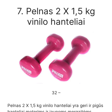
7. Pelnas 2 X 1,5 kg
vinilo hanteliai
32 –
Pelnas 2 X 1,5 kg vinilo hanteliai yra geri ir pigūs
hanteliai moterims ir jaunoms mergaitėms,