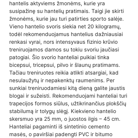
hantelis aktyviems žmonėms, kurie yra
susipažinę su hantelių pratimais. Taigi jie skirti
žmonėms, kurie jau turi patirties sporto salėje.
Vieno hantelio svoris siekia net 20 kilogramų,
todėl rekomenduojamus hantelius dažniausiai
renkasi vyrai, nors intensyvaus fizinio krūvio
treniruojamos damos su tokiu svoriu jaučiasi
patogiai. Šio svorio hanteliai puikiai tinka
bicepsui, tricepsui, pilvo ir šlaunų pratimams.
Tačiau treniruotes reikia atlikti atsargiai, kad
nesulaužytų ir nepakenktų raumenims. Per
sunkiai treniruodamiesi kitą dieną galite jaustis
blogai ir sužeisti. Rekomenduojami hanteliai turi
trapecijos formos siūlus, užtikrinančius plokščių
stabilumą ir tolygų slėgį. Kiekvieno hantelio
skersmuo yra 25 mm, o juostos ilgis – 45 cm.
Hanteliai pagaminti iš sintetinio cemento
masės, o paviršiai padengti PVC ir bitumo