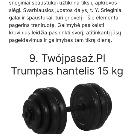
srieginiai spaustukai užtikrina tikslų apkrovos
slėgį. Svarbiausios juostos dalys, t. Y. Srieginiai
galai ir spaustukai, turi griovelį – šie elementai
pagerins treniruotę. Galimybė pasikeisti
krovinius leidžia pasirinkti svorį, atitinkantį jūsų
pageidavimus ir galimybes tam tikrą dieną.
9. Twójpasaż.Pl
Trumpas hantelis 15 kg