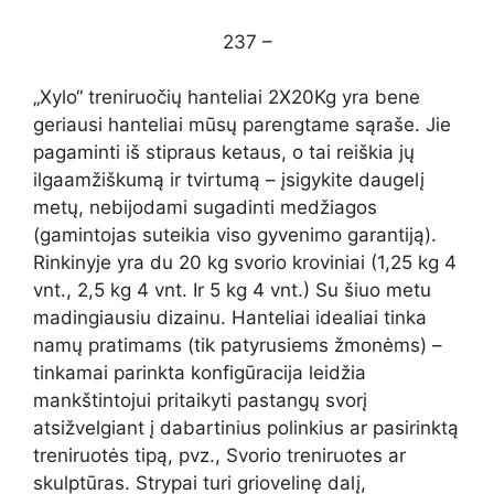
237 –
„Xylo“ treniruočių hanteliai 2X20Kg yra bene
geriausi hanteliai mūsų parengtame sąraše. Jie
pagaminti iš stipraus ketaus, o tai reiškia jų
ilgaamžiškumą ir tvirtumą – įsigykite daugelį
metų, nebijodami sugadinti medžiagos
(gamintojas suteikia viso gyvenimo garantiją).
Rinkinyje yra du 20 kg svorio kroviniai (1,25 kg 4
vnt., 2,5 kg 4 vnt. Ir 5 kg 4 vnt.) Su šiuo metu
madingiausiu dizainu. Hanteliai idealiai tinka
namų pratimams (tik patyrusiems žmonėms) –
tinkamai parinkta konfigūracija leidžia
mankštintojui pritaikyti pastangų svorį
atsižvelgiant į dabartinius polinkius ar pasirinktą
treniruotės tipą, pvz., Svorio treniruotes ar
skulptūras. Strypai turi griovelinę dalį,