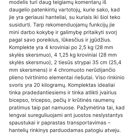
modelis turi daug teigiamų komentarų iš
daugelio patenkintų vartotojų, kurie sako, kad
jie yra geriausi hanteliai, su kuriais iki šiol teko
susidurti. Tarp rekomenduojamų funkcijų jie
mini darbo kokybę ir galimybę pritaikyti svorį
pagal savo poreikius, lūkesčius ir įgūdžius.
Komplekte yra 4 kroviniai po 2,5 kg (28 mm
skylės skersmuo), 4 1,25 kg kroviniai (28 mm
skylės skersmuo), 2 tiesūs strypai 35 cm (25,4
mm skersmens) ir 4 chromuoto nerūdijančio
plieno tvirtinimo elementai riešutai. Viso rinkinio
svoris yra 20 kilogramų. Komplektas idealiai
tinka pradedantiesiems ir tinka atlikti įvairius
bicepso, tricepso, pečių ir krūtinės raumenų
pratimus taip pat namuose. Pažymėtina tai, kad
lengvai sureguliuojami ant juostos neslystantys
spaustukai ir paprastas transportavimas –
hantelių rinkinys parduodamas patogiu atveju.