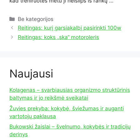
kad treniruotės metu ji neišlips iš rankų …
Kategorijos
Be kategorijos
Reitingas: kurį garsiakalbį pasirinkti 100w
Reitingas: koks „ska“ motoroleris
Naujausi
Kolagenas – svarbiausias organizmo struktūrinis
baltymas ir jo reikšmė sveikatai
Žuvies prekyba: kokybė, šviežumas ir auganti
vartotojų paklausa
Bukowski žaislai – švelnumo, kokybės ir tradicijų
derinys