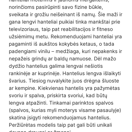
norinčioms pasirūpinti savo fizine būkle,
sveikata ir grožiu neišeinant iš namų. Šie maži ir
gana lengvi hanteliai puikiai tinka mankštai prie
televizoriaus, taip pat reabilitacijos ir fitneso
užsiėmimų metu. Rekomenduojami hanteliai yra
pagaminti iš aukštos kokybės ketaus, o tada
padengiami vinilu – medžiaga, kuri nepakenks ir
nepažeis grindų ar baldų namuose. Dėl mažo
dydžio hantelius galima lengvai nešiotis
rankinėje ar kuprinėje. Hantelius lengva išlaikyti
švarius. Tiesiog nuvalykite juos drėgna šluoste
ar kempine. Kiekvienas hantelis yra pažymėtas
svoriu ir spalva, priskirta svoriui, kad būtų
lengva atpažinti. Tinkamai parinktos spalvos
(spalvos, kurias myli moterys visame pasaulyje)
skatina įsigyti rekomenduojamus hantelius.
Peržiūrėtas modelis taip pat gali būti unikali