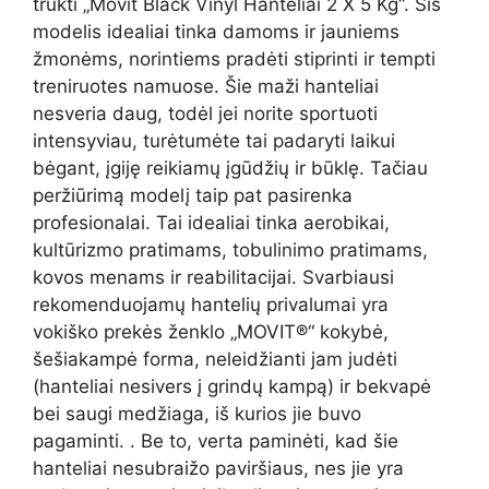
trūkti „Movit Black Vinyl Hanteliai 2 X 5 Kg“. Šis
modelis idealiai tinka damoms ir jauniems
žmonėms, norintiems pradėti stiprinti ir tempti
treniruotes namuose. Šie maži hanteliai
nesveria daug, todėl jei norite sportuoti
intensyviau, turėtumėte tai padaryti laikui
bėgant, įgiję reikiamų įgūdžių ir būklę. Tačiau
peržiūrimą modelį taip pat pasirenka
profesionalai. Tai idealiai tinka aerobikai,
kultūrizmo pratimams, tobulinimo pratimams,
kovos menams ir reabilitacijai. Svarbiausi
rekomenduojamų hantelių privalumai yra
vokiško prekės ženklo „MOVIT®“ kokybė,
šešiakampė forma, neleidžianti jam judėti
(hanteliai nesivers į grindų kampą) ir bekvapė
bei saugi medžiaga, iš kurios jie buvo
pagaminti. . Be to, verta paminėti, kad šie
hanteliai nesubraižo paviršiaus, nes jie yra