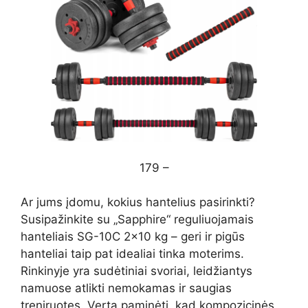
179 –
Ar jums įdomu, kokius hantelius pasirinkti?
Susipažinkite su „Sapphire“ reguliuojamais
hanteliais SG-10C 2×10 kg – geri ir pigūs
hanteliai taip pat idealiai tinka moterims.
Rinkinyje yra sudėtiniai svoriai, leidžiantys
namuose atlikti nemokamas ir saugias
treniruotes. Verta paminėti, kad kompozicinės