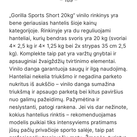
„Gorilla Sports Short 20kg“ vinilo rinkinys yra
bene geriausias hantelis šioje kainų
kategorijoje. Rinkinyje yra du reguliuojami
hanteliai, kurių bendras svoris yra 20 kg (svoriai
4x 2,5 kg ir 4x 1,25 kg bei 2x strypas 35 cm 2,5
kg). Komplekte taip pat yra varžtų gnybtai ir
apsauginiai žvaigždžių tvirtinimo elementai.
Vinilo danga garantuoja saugų ir ilgą naudojimą.
Hanteliai nekelia triukšmo ir negadina parketo
nukritus iš aukščio – vinilo danga sumažina
triukšmą ir apsaugo parketą bei kitus paviršius
nuo galimų pažeidimų. Pažymėtina ir
neslystanti, patogi rankena. Jei vis dar nežinote,
kokius hantelius rinktis – rekomenduojamas
modelis puikiai tiks intensyviems pratimams
jūsų pačių privačioje sporto salėje, taip pat