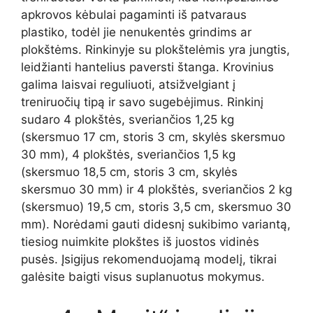
apkrovos kėbulai pagaminti iš patvaraus
plastiko, todėl jie nenukentės grindims ar
plokštėms. Rinkinyje su plokštelėmis yra jungtis,
leidžianti hantelius paversti štanga. Krovinius
galima laisvai reguliuoti, atsižvelgiant į
treniruočių tipą ir savo sugebėjimus. Rinkinį
sudaro 4 plokštės, sveriančios 1,25 kg
(skersmuo 17 cm, storis 3 cm, skylės skersmuo
30 mm), 4 plokštės, sveriančios 1,5 kg
(skersmuo 18,5 cm, storis 3 cm, skylės
skersmuo 30 mm) ir 4 plokštės, sveriančios 2 kg
(skersmuo) 19,5 cm, storis 3,5 cm, skersmuo 30
mm). Norėdami gauti didesnį sukibimo variantą,
tiesiog nuimkite plokštes iš juostos vidinės
pusės. Įsigijus rekomenduojamą modelį, tikrai
galėsite baigti visus suplanuotus mokymus.