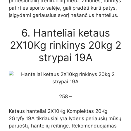
profesionalių treniruočių metu. Žmonės, turintys
patirties sporto salėje, gali pradėti kurti patys,
įsigydami geriausius svorį nešančius hantelius.
6. Hanteliai ketaus
2X10Kg rinkinys 20kg 2
strypai 19A
258 –
Ketaus hanteliai 2X10Kg Komplektas 20Kg
2Gryfy 19A tikriausiai yra lyderis geriausių mūsų
paruoštų hantelių reitinge. Rekomenduojamas