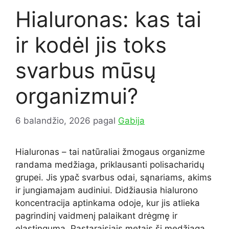
Hialuronas: kas tai
ir kodėl jis toks
svarbus mūsų
organizmui?
6 balandžio, 2026
pagal
Gabija
Hialuronas – tai natūraliai žmogaus organizme
randama medžiaga, priklausanti polisacharidų
grupei. Jis ypač svarbus odai, sąnariams, akims
ir jungiamajam audiniui. Didžiausia hialurono
koncentracija aptinkama odoje, kur jis atlieka
pagrindinį vaidmenį palaikant drėgmę ir
elastingumą. Pastaraisiais metais ši medžiaga