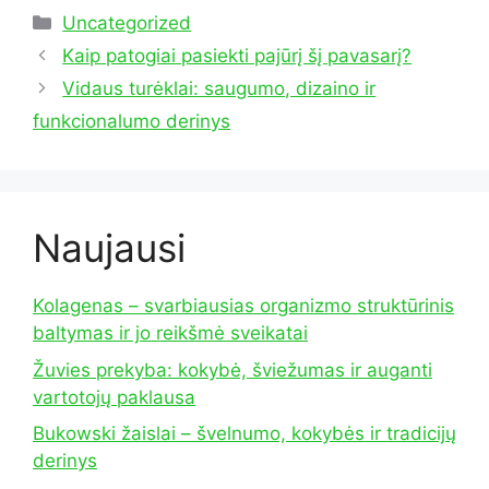
Kategorijos
Uncategorized
Kaip patogiai pasiekti pajūrį šį pavasarį?
Vidaus turėklai: saugumo, dizaino ir
funkcionalumo derinys
Naujausi
Kolagenas – svarbiausias organizmo struktūrinis
baltymas ir jo reikšmė sveikatai
Žuvies prekyba: kokybė, šviežumas ir auganti
vartotojų paklausa
Bukowski žaislai – švelnumo, kokybės ir tradicijų
derinys