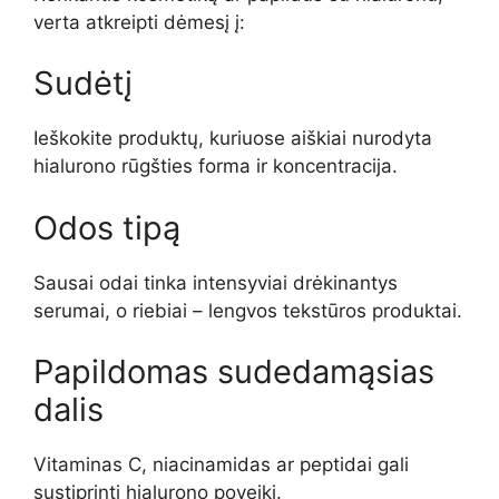
verta atkreipti dėmesį į:
Sudėtį
Ieškokite produktų, kuriuose aiškiai nurodyta
hialurono rūgšties forma ir koncentracija.
Odos tipą
Sausai odai tinka intensyviai drėkinantys
serumai, o riebiai – lengvos tekstūros produktai.
Papildomas sudedamąsias
dalis
Vitaminas C, niacinamidas ar peptidai gali
sustiprinti hialurono poveikį.