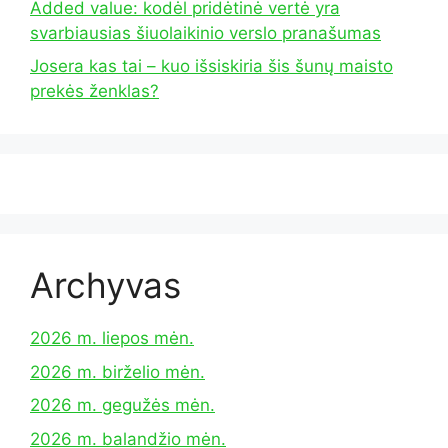
Added value: kodėl pridėtinė vertė yra
svarbiausias šiuolaikinio verslo pranašumas
Josera kas tai – kuo išsiskiria šis šunų maisto
prekės ženklas?
Archyvas
2026 m. liepos mėn.
2026 m. birželio mėn.
2026 m. gegužės mėn.
2026 m. balandžio mėn.