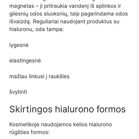
magnetas – ji pritraukia vandenį iš aplinkos ir
gilesnių odos sluoksnių, taip pagerindama odos
išvaizdą. Reguliariai naudojant produktus su
hialuronu, oda tampa:
lygesnė
elastingesnė
mažiau linkusi į raukšles
švytinti
Skirtingos hialurono formos
Kosmetikoje naudojamos kelios hialurono
rūgšties formos: