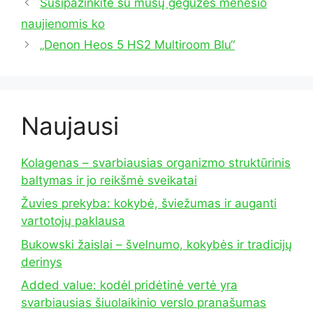
Susipažinkite su mūsų gegužės mėnesio
naujienomis ko
„Denon Heos 5 HS2 Multiroom Blu“
Naujausi
Kolagenas – svarbiausias organizmo struktūrinis
baltymas ir jo reikšmė sveikatai
Žuvies prekyba: kokybė, šviežumas ir auganti
vartotojų paklausa
Bukowski žaislai – švelnumo, kokybės ir tradicijų
derinys
Added value: kodėl pridėtinė vertė yra
svarbiausias šiuolaikinio verslo pranašumas