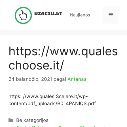
Pereiti
prie
Meniu
Naujienos
turinio
https://www.quales
choose.it/
24 balandžio, 2021
pagal
Antanas
https: //www.quales Scelere.it/wp-
content/pdf_uploads/B014PANIQS.pdf
Kategorijos
Be kategorijos