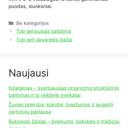
puodas, sluoksniai.
Kategorijos
Be kategorijos
Top geriausias saldainis
Top geri akvarelės dažai
Naujausi
Kolagenas – svarbiausias organizmo struktūrinis
baltymas ir jo reikšmė sveikatai
Žuvies prekyba: kokybė, šviežumas ir auganti
vartotojų paklausa
Bukowski žaislai – švelnumo, kokybės ir tradicijų