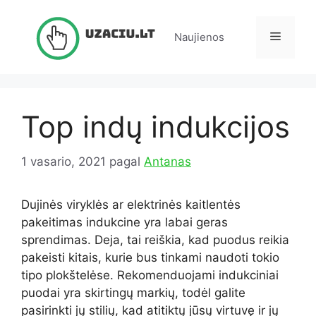
Pereiti
prie
Meniu
Naujienos
turinio
Top indų indukcijos
1 vasario, 2021
pagal
Antanas
Dujinės viryklės ar elektrinės kaitlentės
pakeitimas indukcine yra labai geras
sprendimas.
Deja, tai reiškia, kad puodus reikia
pakeisti kitais, kurie bus tinkami naudoti tokio
tipo plokštelėse.
Rekomenduojami indukciniai
puodai yra skirtingų markių, todėl galite
pasirinkti jų stilių, kad atitiktų jūsų virtuvę ir jų