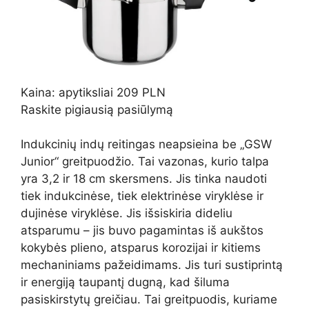
Kaina: apytiksliai 209 PLN
Raskite pigiausią pasiūlymą
Indukcinių indų reitingas neapsieina be „GSW
Junior“ greitpuodžio. Tai vazonas, kurio talpa
yra 3,2 ir 18 cm skersmens. Jis tinka naudoti
tiek indukcinėse, tiek elektrinėse viryklėse ir
dujinėse viryklėse. Jis išsiskiria dideliu
atsparumu – jis buvo pagamintas iš aukštos
kokybės plieno, atsparus korozijai ir kitiems
mechaniniams pažeidimams. Jis turi sustiprintą
ir energiją taupantį dugną, kad šiluma
pasiskirstytų greičiau. Tai greitpuodis, kuriame