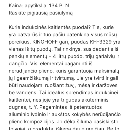
Kaina: apytiksliai 134 PLN
Raskite pigiausią pasiūlymą
Kurie indukcinės kaitlentės puodai? Tie, kurie
yra patvarūs ir tuo pačiu patenkina visus mūsų
poreikius. KINGHOFF garų puodas KH-3329 yra
vienas iš tų puodų. Tai rinkinys, susidedantis iš
penkių elementų – 4 litrų puodo, trijų garlaivių ir
dangčio. Visi elementai pagaminti iš
nerūdijančio plieno, kuris garantuoja maksimalų
jų ilgaamžiškumą ir tvirtumą. Jie yra tvirti ir gali
būti naudojami ruošiant žuvį, mėsą ir daržoves
be vandens. Tai idealus sprendimas indukcinei
kaitlentei, nes joje yra trigubas akuterminis
dugnas, t. Y. Pagamintas iš patentuotos
aliuminio lydinio ir aukštos kokybės nerūdijančio
plieno kompozicijos. Jo dėka šiluma pasiskirsto
tolygiai, o produktai iškepa daug greičiau. Be to,