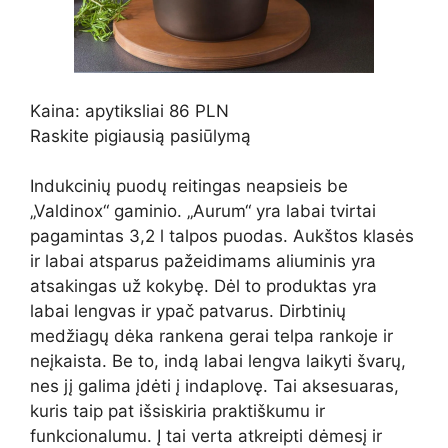
Kaina: apytiksliai 86 PLN
Raskite pigiausią pasiūlymą
Indukcinių puodų reitingas neapsieis be
„Valdinox“ gaminio. „Aurum“ yra labai tvirtai
pagamintas 3,2 l talpos puodas. Aukštos klasės
ir labai atsparus pažeidimams aliuminis yra
atsakingas už kokybę. Dėl to produktas yra
labai lengvas ir ypač patvarus. Dirbtinių
medžiagų dėka rankena gerai telpa rankoje ir
neįkaista. Be to, indą labai lengva laikyti švarų,
nes jį galima įdėti į indaplovę. Tai aksesuaras,
kuris taip pat išsiskiria praktiškumu ir
funkcionalumu. Į tai verta atkreipti dėmesį ir