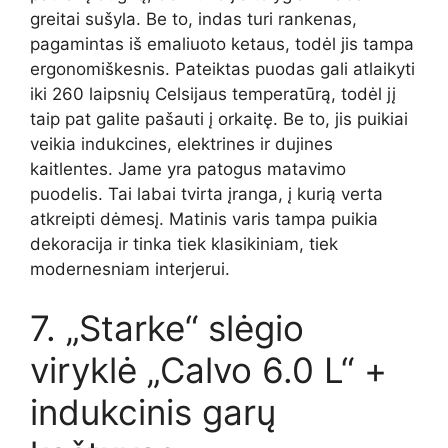
greitai sušyla. Be to, indas turi rankenas,
pagamintas iš emaliuoto ketaus, todėl jis tampa
ergonomiškesnis. Pateiktas puodas gali atlaikyti
iki 260 laipsnių Celsijaus temperatūrą, todėl jį
taip pat galite pašauti į orkaitę. Be to, jis puikiai
veikia indukcines, elektrines ir dujines
kaitlentes. Jame yra patogus matavimo
puodelis. Tai labai tvirta įranga, į kurią verta
atkreipti dėmesį. Matinis varis tampa puikia
dekoracija ir tinka tiek klasikiniam, tiek
modernesniam interjerui.
7. „Starke“ slėgio
viryklė „Calvo 6.0 L“ +
indukcinis garų