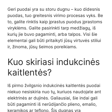
Geri puodai yra su storu dugnu – kuo didesnis
puodas, tuo greitesnis virimo procesas vyks. Be
to, galite rinktis kaip įprastus puodus įprastoms
viryklėms. Galite pasirinkti tarp medžiagų, iš
kurių jie buvo pagaminti, arba talpos. Visi šie
elementai gali būti pritaikyti jūsų virtuvės stiliui
ir, žinoma, jūsų šeimos poreikiams.
Kuo skiriasi indukcinės
kaitlentės?
Iš pirmo žvilgsnio indukcinės kaitlentės puodai
niekuo nesiskiria nuo tų, kuriuos naudojate ant
elektrinės ar dujinės. Galiausiai, šie indai gali
būti pagaminti iš nerūdijančio plieno, emalio,
keramikos ar teflono. Šis dugnas yra