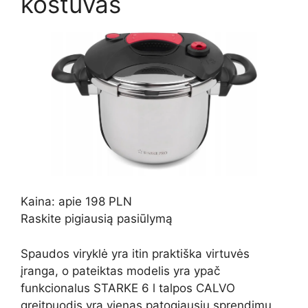
koštuvas
Kaina: apie 198 PLN
Raskite pigiausią pasiūlymą
Spaudos viryklė yra itin praktiška virtuvės
įranga, o pateiktas modelis yra ypač
funkcionalus STARKE 6 l talpos CALVO
greitpuodis yra vienas patogiausių sprendimų