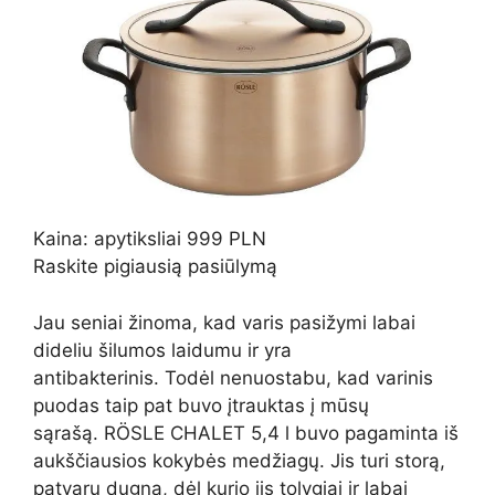
Kaina: apytiksliai 999 PLN
Raskite pigiausią pasiūlymą
Jau seniai žinoma, kad varis pasižymi labai
dideliu šilumos laidumu ir yra
antibakterinis. Todėl nenuostabu, kad varinis
puodas taip pat buvo įtrauktas į mūsų
sąrašą. RÖSLE CHALET 5,4 l buvo pagaminta iš
aukščiausios kokybės medžiagų. Jis turi storą,
patvarų dugną, dėl kurio jis tolygiai ir labai