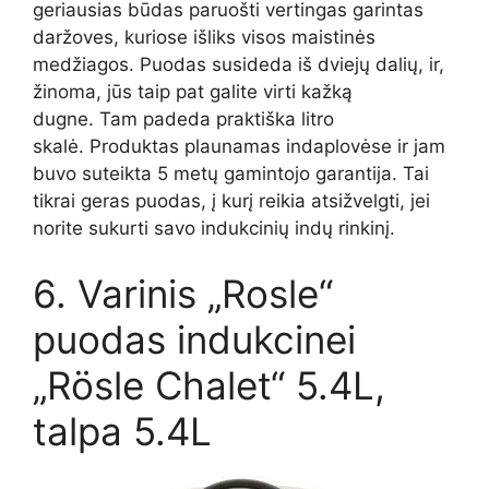
geriausias būdas paruošti vertingas garintas
daržoves, kuriose išliks visos maistinės
medžiagos. Puodas susideda iš dviejų dalių, ir,
žinoma, jūs taip pat galite virti kažką
dugne. Tam padeda praktiška litro
skalė. Produktas plaunamas indaplovėse ir jam
buvo suteikta 5 metų gamintojo garantija. Tai
tikrai geras puodas, į kurį reikia atsižvelgti, jei
norite sukurti savo indukcinių indų rinkinį.
6. Varinis „Rosle“
puodas indukcinei
„Rösle Chalet“ 5.4L,
talpa 5.4L