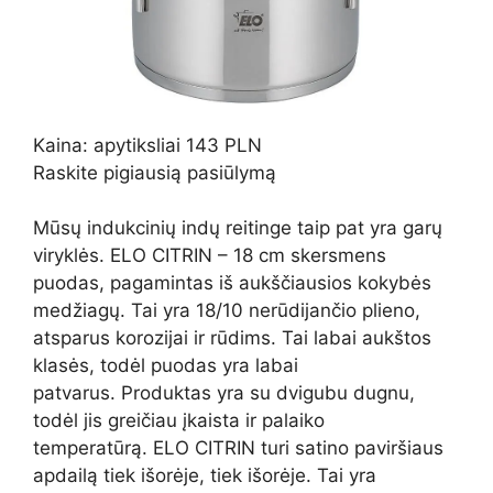
Kaina: apytiksliai 143 PLN
Raskite pigiausią pasiūlymą
Mūsų indukcinių indų reitinge taip pat yra garų
viryklės. ELO CITRIN – 18 cm skersmens
puodas, pagamintas iš aukščiausios kokybės
medžiagų. Tai yra 18/10 nerūdijančio plieno,
atsparus korozijai ir rūdims. Tai labai aukštos
klasės, todėl puodas yra labai
patvarus. Produktas yra su dvigubu dugnu,
todėl jis greičiau įkaista ir palaiko
temperatūrą. ELO CITRIN turi satino paviršiaus
apdailą tiek išorėje, tiek išorėje. Tai yra