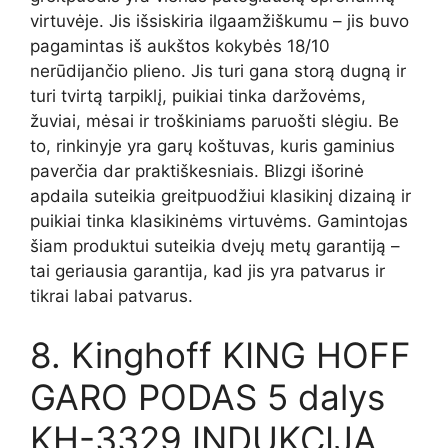
virtuvėje. Jis išsiskiria ilgaamžiškumu – jis buvo
pagamintas iš aukštos kokybės 18/10
nerūdijančio plieno. Jis turi gana storą dugną ir
turi tvirtą tarpiklį, puikiai tinka daržovėms,
žuviai, mėsai ir troškiniams paruošti slėgiu. Be
to, rinkinyje yra garų koštuvas, kuris gaminius
paverčia dar praktiškesniais. Blizgi išorinė
apdaila suteikia greitpuodžiui klasikinį dizainą ir
puikiai tinka klasikinėms virtuvėms. Gamintojas
šiam produktui suteikia dvejų metų garantiją –
tai geriausia garantija, kad jis yra patvarus ir
tikrai labai patvarus.
8. Kinghoff KING HOFF
GARO PODAS 5 dalys
KH-3329 INDUKCIJA