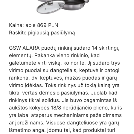
Kaina: apie 869 PLN
Raskite pigiausią pasiūlymą
GSW ALARA puodų rinkinį sudaro 14 skirtingų
elementų. Pakanka vieno rinkinio, kad
galėtumėte virti viską, ko norite. Jį sudaro trys
virimo puodai su dangteliais, keptuvė ir patogi
rankena, dvi keptuvės, mažas puodas ir garų
virimo įdėklas. Toks rinkinys už tokią kainą yra
tikrai vertas dėmesio pasiūlymas. Juolab kad
rinkinys tikrai solidus. Jis buvo pagamintas iš
aukštos kokybės 18/8 nerūdijančio plieno, kuris
yra labai atsparus mechaniniams pažeidimams
ar įbrėžimams. Visuose dangteliuose yra garų
išmetimo anga. Įdomu tai, kad produktai turi