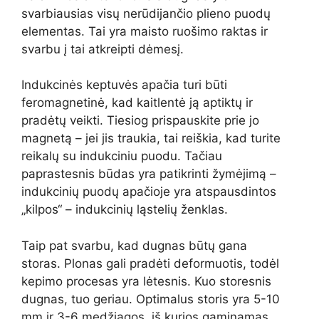
svarbiausias visų nerūdijančio plieno puodų
elementas. Tai yra maisto ruošimo raktas ir
svarbu į tai atkreipti dėmesį.
Indukcinės keptuvės apačia turi būti
feromagnetinė, kad kaitlentė ją aptiktų ir
pradėtų veikti. Tiesiog prispauskite prie jo
magnetą – jei jis traukia, tai reiškia, kad turite
reikalų su indukciniu puodu. Tačiau
paprastesnis būdas yra patikrinti žymėjimą –
indukcinių puodų apačioje yra atspausdintos
„kilpos“ – indukcinių ląstelių ženklas.
Taip pat svarbu, kad dugnas būtų gana
storas. Plonas gali pradėti deformuotis, todėl
kepimo procesas yra lėtesnis. Kuo storesnis
dugnas, tuo geriau. Optimalus storis yra 5-10
mm ir 3-6 medžiagos, iš kurios gaminamas