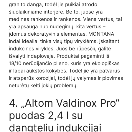
granito danga, todėl jie puikiai atrodo
šiuolaikiniame interjere. Be to, juose yra
medinės rankenos ir rankenos. Viena vertus, tai
yra apsauga nuo nudegimų, kita vertus –
įdomus dekoratyvinis elementas. MONTANA
indai idealiai tinka visų tipų viryklėms, įskaitant
indukcines virykles. Juos be rūpesčių galite
išvalyti indaplovėje. Produktai pagaminti iš
18/10 nerūdijančio plieno, kuris yra ekologiškas
ir labai aukštos kokybės. Todėl jie yra patvarūs
ir atsparūs korozijai, todėl jų valymas ir plovimas
neturėtų kelti jokių problemų.
4. „Altom Valdinox Pro“
puodas 2,4 l su
dangteliu indukcijai