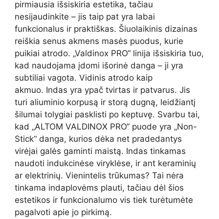
pirmiausia išsiskiria estetika, tačiau
nesijaudinkite – jis taip pat yra labai
funkcionalus ir praktiškas. Šiuolaikinis dizainas
reiškia senus akmens masės puodus, kurie
puikiai atrodo. „Valdinox PRO“ linija išsiskiria tuo,
kad naudojama įdomi išorinė danga – ji yra
subtiliai vagota. Vidinis atrodo kaip
akmuo. Indas yra ypač tvirtas ir patvarus. Jis
turi aliuminio korpusą ir storą dugną, leidžiantį
šilumai tolygiai pasklisti po keptuvę. Svarbu tai,
kad „ALTOM VALDINOX PRO“ puode yra „Non-
Stick“ danga, kurios dėka net pradedantys
virėjai galės gaminti maistą. Indas tinkamas
naudoti indukcinėse viryklėse, ir ant keraminių
ar elektrinių. Vienintelis trūkumas? Tai nėra
tinkama indaplovėms plauti, tačiau dėl šios
estetikos ir funkcionalumo vis tiek turėtumėte
pagalvoti apie jo pirkimą.