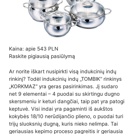
Kaina: apie 543 PLN
Raskite pigiausią pasiūlymą
Ar norite iškart nusipirkti visą indukcinių indų
rinkinį? Todėl indukcinių indų „TOMBIK“ rinkinys
„KORKMAZ“ yra geras pasirinkimas. Jį sudaro
net 9 elementai – 4 puodai su skirtingu dugno
skersmeniu ir keturi dangčiai, taip pat yra patogi
keptuvė. Visi indai yra pagaminti iš aukštos
kokybės 18/10 nerūdijančio plieno, o puodai turi
trijų sluoksnių dugną, kuris nieko nelimpa. Tai
geriausias kepimo proceso pagreitis ir geriausia