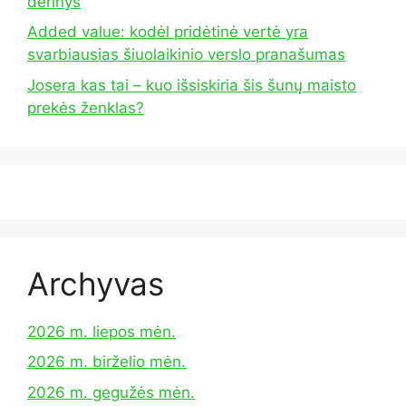
derinys
Added value: kodėl pridėtinė vertė yra
svarbiausias šiuolaikinio verslo pranašumas
Josera kas tai – kuo išsiskiria šis šunų maisto
prekės ženklas?
Archyvas
2026 m. liepos mėn.
2026 m. birželio mėn.
2026 m. gegužės mėn.