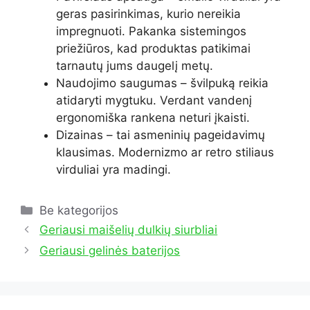
geras pasirinkimas, kurio nereikia
impregnuoti. Pakanka sistemingos
priežiūros, kad produktas patikimai
tarnautų jums daugelį metų.
Naudojimo saugumas – švilpuką reikia
atidaryti mygtuku. Verdant vandenį
ergonomiška rankena neturi įkaisti.
Dizainas – tai asmeninių pageidavimų
klausimas. Modernizmo ar retro stiliaus
virduliai yra madingi.
Kategorijos
Be kategorijos
Geriausi maišelių dulkių siurbliai
Geriausi gelinės baterijos