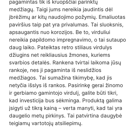
pagamintas tik iš kruopščiai parinktų
medžiagų. Taigi jums nereikia jaudintis dėl
įbrėžimų ar kitų naudojimo požymių. Emaliuotas
paviršius taip pat yra privalumas. Tai sluoksnis,
apsaugantis nuo korozijos. Be to, virduliui
nereikia papildomo impregnavimo, o tai sutaupo
daug laiko. Pateiktas retro stiliaus virdulys
džiugins net reikliausius žmones, kuriems
svarbios detalės. Rankena tvirtai laikoma jūsų
rankoje, nes ji pagaminta iš neslidžios
medžiagos. Tai sumažina tikimybę, kad jis
netyčia išslys iš rankos. Pasirinkę gerai žinomo
ir gerbiamo gamintojo virdulį, galite būti tikri,
kad investicija bus sėkminga. Produktą galima
įsigyti už tikrą kainą – verta manyti, kad tai yra
daugelio metų pirkinys. Tai patvirtina daugybė
teigiamų vartotojų atsiliepimų.