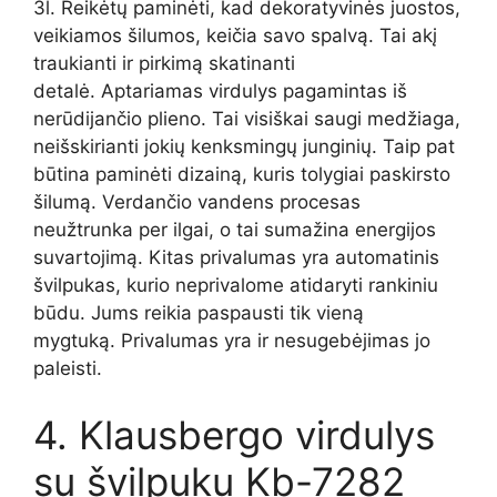
3l. Reikėtų paminėti, kad dekoratyvinės juostos,
veikiamos šilumos, keičia savo spalvą. Tai akį
traukianti ir pirkimą skatinanti
detalė. Aptariamas virdulys pagamintas iš
nerūdijančio plieno. Tai visiškai saugi medžiaga,
neišskirianti jokių kenksmingų junginių. Taip pat
būtina paminėti dizainą, kuris tolygiai paskirsto
šilumą. Verdančio vandens procesas
neužtrunka per ilgai, o tai sumažina energijos
suvartojimą. Kitas privalumas yra automatinis
švilpukas, kurio neprivalome atidaryti rankiniu
būdu. Jums reikia paspausti tik vieną
mygtuką. Privalumas yra ir nesugebėjimas jo
paleisti.
4. Klausbergo virdulys
su švilpuku Kb-7282