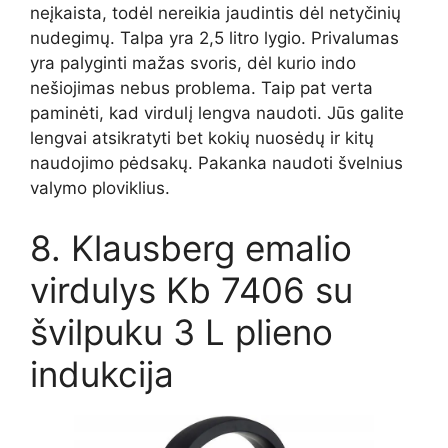
neįkaista, todėl nereikia jaudintis dėl netyčinių
nudegimų. Talpa yra 2,5 litro lygio. Privalumas
yra palyginti mažas svoris, dėl kurio indo
nešiojimas nebus problema. Taip pat verta
paminėti, kad virdulį lengva naudoti. Jūs galite
lengvai atsikratyti bet kokių nuosėdų ir kitų
naudojimo pėdsakų. Pakanka naudoti švelnius
valymo ploviklius.
8. Klausberg emalio
virdulys Kb 7406 su
švilpuku 3 L plieno
indukcija