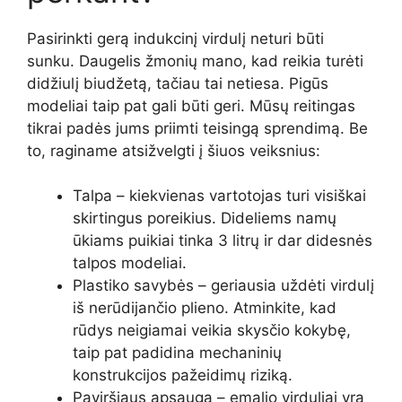
Pasirinkti gerą indukcinį virdulį neturi būti
sunku. Daugelis žmonių mano, kad reikia turėti
didžiulį biudžetą, tačiau tai netiesa. Pigūs
modeliai taip pat gali būti geri. Mūsų reitingas
tikrai padės jums priimti teisingą sprendimą. Be
to, raginame atsižvelgti į šiuos veiksnius:
Talpa – kiekvienas vartotojas turi visiškai
skirtingus poreikius. Dideliems namų
ūkiams puikiai tinka 3 litrų ir dar didesnės
talpos modeliai.
Plastiko savybės – geriausia uždėti virdulį
iš nerūdijančio plieno. Atminkite, kad
rūdys neigiamai veikia skysčio kokybę,
taip pat padidina mechaninių
konstrukcijos pažeidimų riziką.
Paviršiaus apsauga – emalio virduliai yra