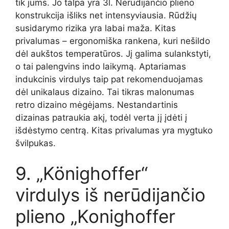
tik jums. Jo talpa yra 3l. Nerūdijančio plieno
konstrukcija išliks net intensyviausia. Rūdžių
susidarymo rizika yra labai maža. Kitas
privalumas – ergonomiška rankena, kuri nešildo
dėl aukštos temperatūros. Jį galima sulankstyti,
o tai palengvins indo laikymą. Aptariamas
indukcinis virdulys taip pat rekomenduojamas
dėl unikalaus dizaino. Tai tikras malonumas
retro dizaino mėgėjams. Nestandartinis
dizainas patraukia akį, todėl verta jį įdėti į
išdėstymo centrą. Kitas privalumas yra mygtuko
švilpukas.
9. „Könighoffer“
virdulys iš nerūdijančio
plieno „Konighoffer