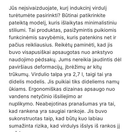
Jūs neįsivaizduojate, kurį indukcinį virdulį
turėtumėte pasirinkti? Būtinai patikrinkite
pateiktą modelį, kuris išlaikytas minimalistiniu
stiliumi. Tai produktas, pasižymintis puikiomis
funkcinėmis savybėmis, kuris patenkins net ir
pačius reikliausius. Reikėtų paminėti, kad jis
buvo visapusiškai apsaugotas nuo ankstyvo
naudojimo pėdsakų. Jums nereikia jaudintis dėl
paviršiaus deformacijų, įbrėžimų ar kitų
trūkumų. Virdulio talpa yra 2,7 l, taigi tai yra
didelis modelis. Jis puikiai tiks dideliems namų
ūkiams. Ergonomiškas dizainas apsaugo nuo
vandens netyčinio išsiliejimo ar
nuplikymo. Neabejotinas pranašumas yra tai,
kad rankena yra saugiai rankoje. Jis buvo
sukonstruotas taip, kad būtų kuo labiau
sumažinta rizika, kad virdulys išslys iš rankos jį