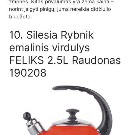
žmonės. Kitas privalumas yra žema kaina –
norint įsigyti pinigų, jums nereikia didžiulio
biudžeto.
10. Silesia Rybnik
emalinis virdulys
FELIKS 2.5L Raudonas
190208