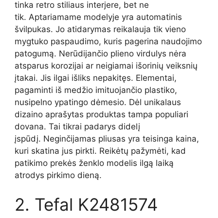
tinka retro stiliaus interjere, bet ne
tik. Aptariamame modelyje yra automatinis
švilpukas. Jo atidarymas reikalauja tik vieno
mygtuko paspaudimo, kuris pagerina naudojimo
patogumą. Nerūdijančio plieno virdulys nėra
atsparus korozijai ar neigiamai išorinių veiksnių
įtakai. Jis ilgai išliks nepakitęs. Elementai,
pagaminti iš medžio imituojančio plastiko,
nusipelno ypatingo dėmesio. Dėl unikalaus
dizaino aprašytas produktas tampa populiari
dovana. Tai tikrai padarys didelį
įspūdį. Neginčijamas pliusas yra teisinga kaina,
kuri skatina jus pirkti. Reikėtų pažymėti, kad
patikimo prekės ženklo modelis ilgą laiką
atrodys pirkimo dieną.
2. Tefal K2481574