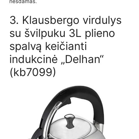
nešdamas.
3. Klausbergo virdulys
su švilpuku 3L plieno
spalvą keičianti
indukcinė „Delhan“
(kb7099)