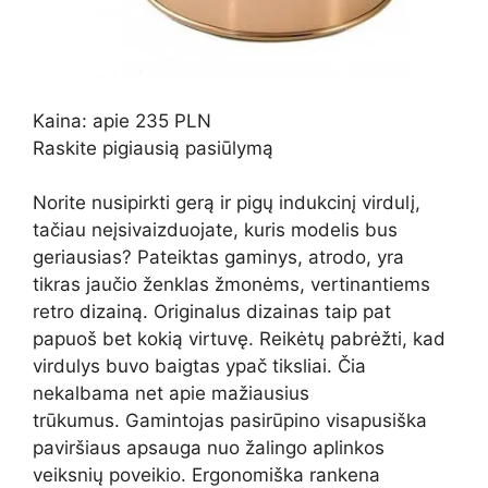
Kaina: apie 235 PLN
Raskite pigiausią pasiūlymą
Norite nusipirkti gerą ir pigų indukcinį virdulį,
tačiau neįsivaizduojate, kuris modelis bus
geriausias? Pateiktas gaminys, atrodo, yra
tikras jaučio ženklas žmonėms, vertinantiems
retro dizainą. Originalus dizainas taip pat
papuoš bet kokią virtuvę. Reikėtų pabrėžti, kad
virdulys buvo baigtas ypač tiksliai. Čia
nekalbama net apie mažiausius
trūkumus. Gamintojas pasirūpino visapusiška
paviršiaus apsauga nuo žalingo aplinkos
veiksnių poveikio. Ergonomiška rankena