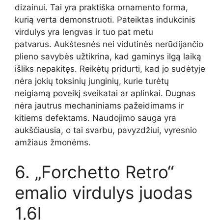
dizainui. Tai yra praktiška ornamento forma,
kurią verta demonstruoti. Pateiktas indukcinis
virdulys yra lengvas ir tuo pat metu
patvarus. Aukštesnės nei vidutinės nerūdijančio
plieno savybės užtikrina, kad gaminys ilgą laiką
išliks nepakitęs. Reikėtų pridurti, kad jo sudėtyje
nėra jokių toksinių junginių, kurie turėtų
neigiamą poveikį sveikatai ar aplinkai. Dugnas
nėra jautrus mechaniniams pažeidimams ir
kitiems defektams. Naudojimo sauga yra
aukščiausia, o tai svarbu, pavyzdžiui, vyresnio
amžiaus žmonėms.
6. „Forchetto Retro“
emalio virdulys juodas
1,6l