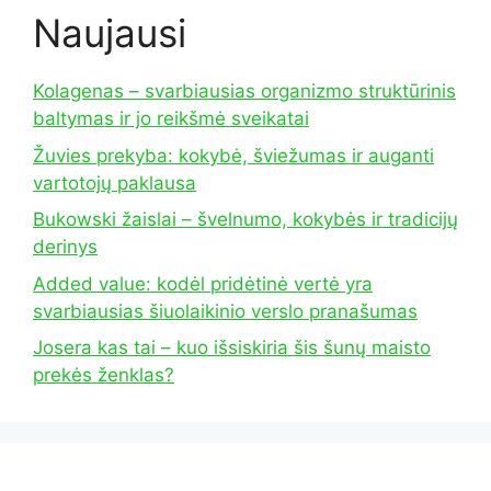
Naujausi
Kolagenas – svarbiausias organizmo struktūrinis
baltymas ir jo reikšmė sveikatai
Žuvies prekyba: kokybė, šviežumas ir auganti
vartotojų paklausa
Bukowski žaislai – švelnumo, kokybės ir tradicijų
derinys
Added value: kodėl pridėtinė vertė yra
svarbiausias šiuolaikinio verslo pranašumas
Josera kas tai – kuo išsiskiria šis šunų maisto
prekės ženklas?