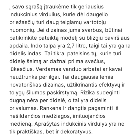
Į savo sąrašą įtraukėme tik geriausius
indukcinius virdulius, kurie dėl daugelio
priežasčių turi daug teigiamų vartotojų
nuomonių. Jei dizainas jums svarbus, būtinai
patikrinkite pateiktą modelį su blizgiu paviršiaus
apdaila. Indo talpa yra 2,7 litro, taigi tai yra gana
didelis indas. Tai tikrai pateisins tų, kurie turi
didelę šeimą ar dažnai priima svečius,
lūkesčius. Verdamas vanduo arbatai ar kavai
neužtrunka per ilgai. Tai daugiausia lemia
novatoriškas dizainas, užtikrinantis efektyvų ir
tolygų šilumos paskirstymą. Rizika sudeginti
dugną nėra per didelė, o tai yra didelis
privalumas. Rankena ir dangtis pagaminti iš
nešildančios medžiagos, imituojančios
medieną. Aprašytas indukcinis virdulys yra ne
tik praktiškas, bet ir dekoratyvus.