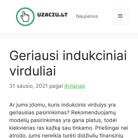
Pereiti
prie
Meniu
Naujienos
turinio
Geriausi indukciniai
virduliai
31 sausio, 2021
pagal
Antanas
Ar jums įdomu, kuris indukcinis virdulys yra
geriausias pasirinkimas?
Rekomenduojamų
modelių pasirinkimas yra gana platus, todėl
kiekvienas ras kažką sau tinkamo.
Priešingai nei
atrodo, jums nereikia turėti didžiulių finansinių