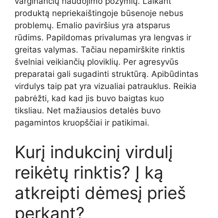
varginančių naudojimo požymių. Laikant
produktą nepriekaištingoje būsenoje nebus
problemų. Emalio paviršius yra atsparus
rūdims. Papildomas privalumas yra lengvas ir
greitas valymas. Tačiau nepamirškite rinktis
švelniai veikiančių ploviklių. Per agresyvūs
preparatai gali sugadinti struktūrą. Apibūdintas
virdulys taip pat yra vizualiai patrauklus. Reikia
pabrėžti, kad kad jis buvo baigtas kuo
tiksliau. Net mažiausios detalės buvo
pagamintos kruopščiai ir patikimai.
Kurį indukcinį virdulį
reikėtų rinktis? Į ką
atkreipti dėmesį prieš
perkant?