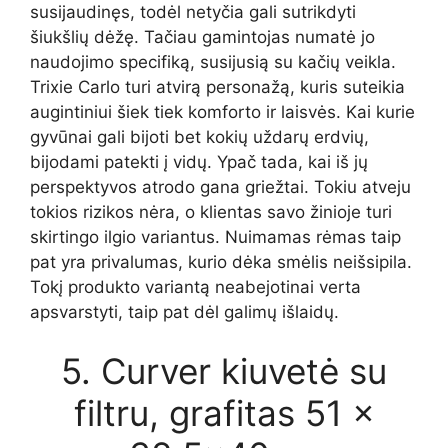
susijaudinęs, todėl netyčia gali sutrikdyti
šiukšlių dėžę. Tačiau gamintojas numatė jo
naudojimo specifiką, susijusią su kačių veikla.
Trixie Carlo turi atvirą personažą, kuris suteikia
augintiniui šiek tiek komforto ir laisvės. Kai kurie
gyvūnai gali bijoti bet kokių uždarų erdvių,
bijodami patekti į vidų. Ypač tada, kai iš jų
perspektyvos atrodo gana griežtai. Tokiu atveju
tokios rizikos nėra, o klientas savo žinioje turi
skirtingo ilgio variantus. Nuimamas rėmas taip
pat yra privalumas, kurio dėka smėlis neišsipila.
Tokį produkto variantą neabejotinai verta
apsvarstyti, taip pat dėl ​​galimų išlaidų.
5. Curver kiuvetė su
filtru, grafitas 51 ×