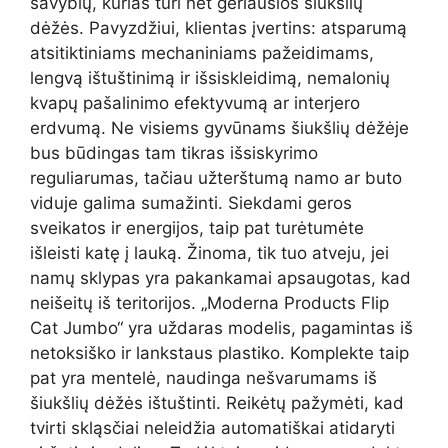
savybių, kurias turi net geriausios šiukšlių
dėžės. Pavyzdžiui, klientas įvertins: atsparumą
atsitiktiniams mechaniniams pažeidimams,
lengvą ištuštinimą ir išsiskleidimą, nemalonių
kvapų pašalinimo efektyvumą ar interjero
erdvumą. Ne visiems gyvūnams šiukšlių dėžėje
bus būdingas tam tikras išsiskyrimo
reguliarumas, tačiau užterštumą namo ar buto
viduje galima sumažinti. Siekdami geros
sveikatos ir energijos, taip pat turėtumėte
išleisti katę į lauką. Žinoma, tik tuo atveju, jei
namų sklypas yra pakankamai apsaugotas, kad
neišeitų iš teritorijos. „Moderna Products Flip
Cat Jumbo“ yra uždaras modelis, pagamintas iš
netoksiško ir lankstaus plastiko. Komplekte taip
pat yra mentelė, naudinga nešvarumams iš
šiukšlių dėžės ištuštinti. Reikėtų pažymėti, kad
tvirti skląsčiai neleidžia automatiškai atidaryti