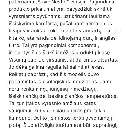
pateikiama „Savic Nestor“ versija. Pagrindiniai
produkto privalumai yra, pavyzdžiui: skirti tik
vyresniems gyvūnams, užtikrinant laukiamą
išsiskyrimo komfortą, pašalinant nemalonius
kvapus ir aukštą tokio tualeto standartą. Tai, be
kita ko, atsiranda dėl kilnojamų durų ir anglies
filtro. Tai yra pagrindiniai komponentai,
įrodantys šios šiukšliadėžės produktų klasę.
Visumą papildo viršutinis, atidaromas atvartas.
Jo dėka galima reguliariai šalinti atliekas.
Reikėtų pabrėžti, kad šis modelis buvo
pagamintas iš ekologiškos medžiagos. Jame
nėra kenksmingų junginių ir medžiagų,
išsiskiriančių dėl besikeičiančios temperatūros.
Tai turi įtakos vyresnio amžiaus katės
saugumui, kuris greičiau pripras prie tokio
kambario. Dėl to jis nustos teršti gyvenamąjį
plotą. Šiuo atžvilgiu turėtumėte būti supratingi,