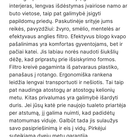
interjeras, lengvas išdėstymas įvairiose namo ar
buto vietose, taip pat galimybė įsigyti
papildomų priedų. Paskutinėje srityje jums
reikės, pavyzdžiui: žvyro, smėlio, mentelės ar
efektyvaus anglies filtro. Efektyvus blogo kvapo
pašalinimas yra komfortas gyventojams, bet ir
pačiai katei. Jis labiau norės naudoti šiukšlių
dėžę, kad priprastų prie išsiskyrimo formos.
Filtro kreivė pagaminta iš patvaraus plastiko,
panašaus į rotango. Ergonomiška rankena
leidžia lengvai transportuoti ir nešiotis. Tai taip
pat naudinga atostogų ar atostogų kelionių
metu. Kitas privalumas yra galimybė išardyti
duris. Jei jūsų katė prie naujojo tualeto priartėja
per atstumą, jį galima nuimti, kad padidėtų
matomumas viduje. Galbūt tada jis sulaužys
savo pasipriešinimą ir eis į vidų. Pirkėjui
suteikiama dvejų metų garantija.