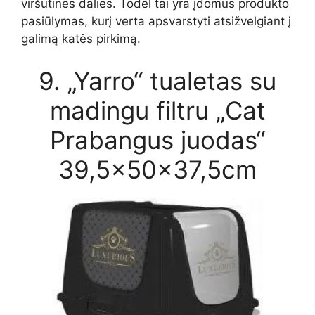
viršutinės dalies. Todėl tai yra įdomus produkto
pasiūlymas, kurį verta apsvarstyti atsižvelgiant į
galimą katės pirkimą.
9. „Yarro“ tualetas su
madingu filtru „Cat
Prabangus juodas“
39,5x50x37,5cm