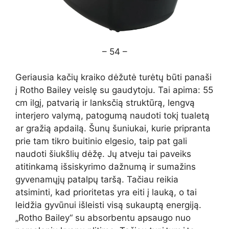
– 54 –
Geriausia kačių kraiko dėžutė turėtų būti panaši
į Rotho Bailey veislę su gaudytoju. Tai apima: 55
cm ilgį, patvarią ir lanksčią struktūrą, lengvą
interjero valymą, patogumą naudoti tokį tualetą
ar gražią apdailą. Šunų šuniukai, kurie pripranta
prie tam tikro buitinio elgesio, taip pat gali
naudoti šiukšlių dėžę. Jų atveju tai paveiks
atitinkamą išsiskyrimo dažnumą ir sumažins
gyvenamųjų patalpų taršą. Tačiau reikia
atsiminti, kad prioritetas yra eiti į lauką, o tai
leidžia gyvūnui išleisti visą sukauptą energiją.
„Rotho Bailey“ su absorbentu apsaugo nuo