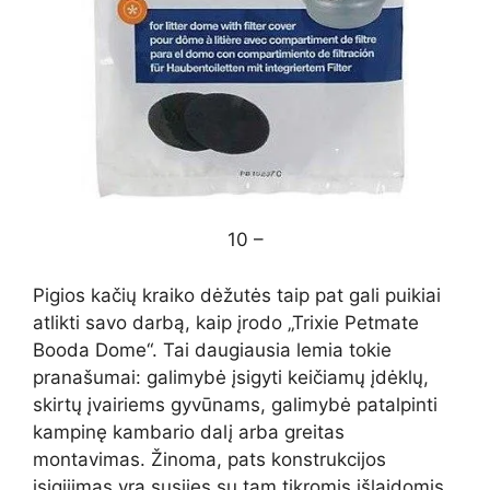
10 –
Pigios kačių kraiko dėžutės taip pat gali puikiai
atlikti savo darbą, kaip įrodo „Trixie Petmate
Booda Dome“. Tai daugiausia lemia tokie
pranašumai: galimybė įsigyti keičiamų įdėklų,
skirtų įvairiems gyvūnams, galimybė patalpinti
kampinę kambario dalį arba greitas
montavimas. Žinoma, pats konstrukcijos
įsigijimas yra susijęs su tam tikromis išlaidomis,