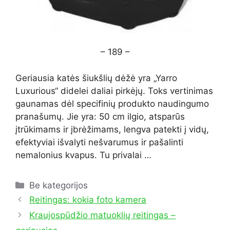
– 189 –
Geriausia katės šiukšlių dėžė yra „Yarro
Luxurious“ didelei daliai pirkėjų. Toks vertinimas
gaunamas dėl specifinių produkto naudingumo
pranašumų. Jie yra: 50 cm ilgio, atsparūs
įtrūkimams ir įbrėžimams, lengva patekti į vidų,
efektyviai išvalyti nešvarumus ir pašalinti
nemalonius kvapus. Tu privalai …
Kategorijos
Be kategorijos
Reitingas: kokia foto kamera
Kraujospūdžio matuoklių reitingas –