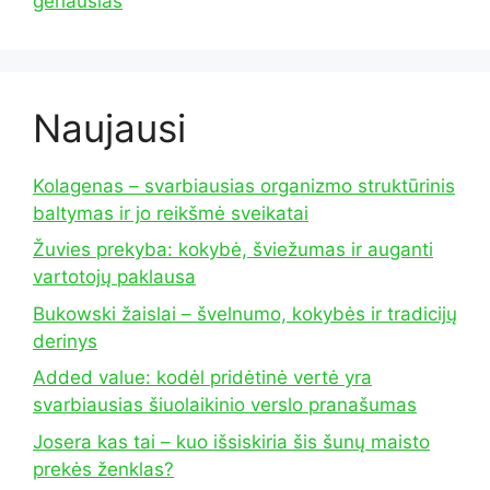
geriausias
Naujausi
Kolagenas – svarbiausias organizmo struktūrinis
baltymas ir jo reikšmė sveikatai
Žuvies prekyba: kokybė, šviežumas ir auganti
vartotojų paklausa
Bukowski žaislai – švelnumo, kokybės ir tradicijų
derinys
Added value: kodėl pridėtinė vertė yra
svarbiausias šiuolaikinio verslo pranašumas
Josera kas tai – kuo išsiskiria šis šunų maisto
prekės ženklas?