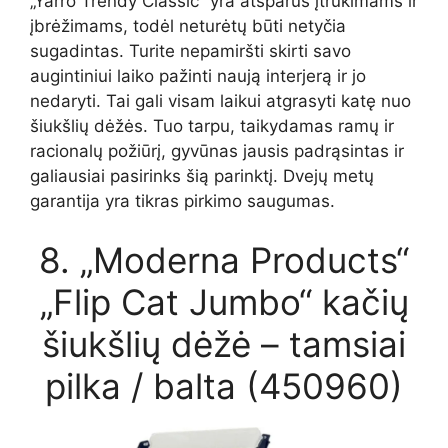
„Yarro Trendy Classic“ yra atsparus įtrūkimams ir
įbrėžimams, todėl neturėtų būti netyčia
sugadintas. Turite nepamiršti skirti savo
augintiniui laiko pažinti naują interjerą ir jo
nedaryti. Tai gali visam laikui atgrasyti katę nuo
šiukšlių dėžės. Tuo tarpu, taikydamas ramų ir
racionalų požiūrį, gyvūnas jausis padrąsintas ir
galiausiai pasirinks šią parinktį. Dvejų metų
garantija yra tikras pirkimo saugumas.
8. „Moderna Products“
„Flip Cat Jumbo“ kačių
šiukšlių dėžė – tamsiai
pilka / balta (450960)