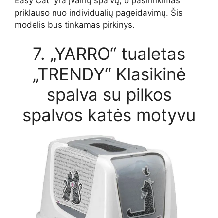
Easy Cat“ yra įvairių spalvų, o pasirinkimas
priklauso nuo individualių pageidavimų. Šis
modelis bus tinkamas pirkinys.
7. „YARRO“ tualetas
„TRENDY“ Klasikinė
spalva su pilkos
spalvos katės motyvu