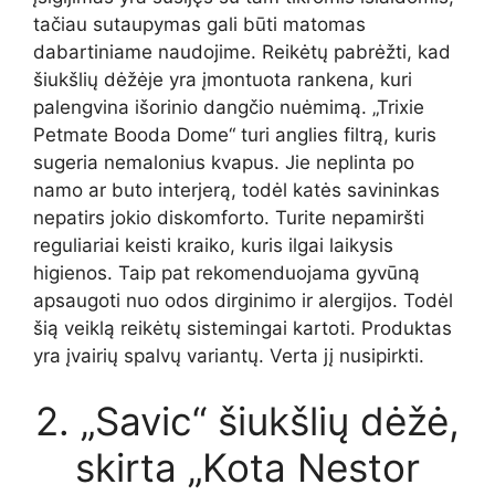
tačiau sutaupymas gali būti matomas
dabartiniame naudojime. Reikėtų pabrėžti, kad
šiukšlių dėžėje yra įmontuota rankena, kuri
palengvina išorinio dangčio nuėmimą. „Trixie
Petmate Booda Dome“ turi anglies filtrą, kuris
sugeria nemalonius kvapus. Jie neplinta po
namo ar buto interjerą, todėl katės savininkas
nepatirs jokio diskomforto. Turite nepamiršti
reguliariai keisti kraiko, kuris ilgai laikysis
higienos. Taip pat rekomenduojama gyvūną
apsaugoti nuo odos dirginimo ir alergijos. Todėl
šią veiklą reikėtų sistemingai kartoti. Produktas
yra įvairių spalvų variantų. Verta jį nusipirkti.
2. „Savic“ šiukšlių dėžė,
skirta „Kota Nestor