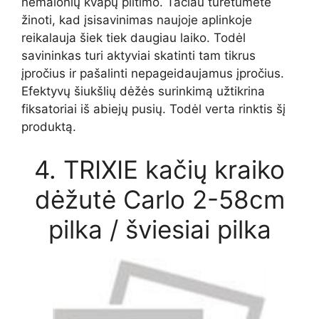
nemalonių kvapų plitimo. Tačiau turėtumėte
žinoti, kad įsisavinimas naujoje aplinkoje
reikalauja šiek tiek daugiau laiko. Todėl
savininkas turi aktyviai skatinti tam tikrus
įpročius ir pašalinti nepageidaujamus įpročius.
Efektyvų šiukšlių dėžės surinkimą užtikrina
fiksatoriai iš abiejų pusių. Todėl verta rinktis šį
produktą.
4. TRIXIE kačių kraiko
dėžutė Carlo 2-58cm
pilka / šviesiai pilka