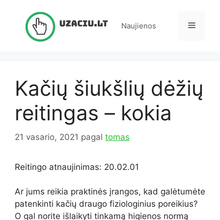
Pereiti
prie
Meniu
Naujienos
turinio
Kačių šiukšlių dėžių
reitingas – kokia
21 vasario, 2021
pagal
tomas
Reitingo atnaujinimas: 20.02.01
Ar jums reikia praktinės įrangos, kad galėtumėte
patenkinti kačių draugo fiziologinius poreikius?
O gal norite išlaikyti tinkamą higienos normą