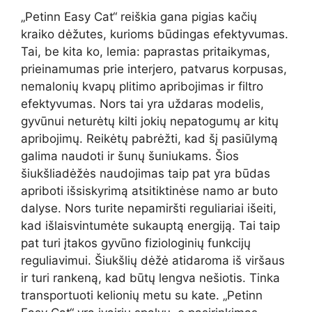
„Petinn Easy Cat“ reiškia gana pigias kačių
kraiko dėžutes, kurioms būdingas efektyvumas.
Tai, be kita ko, lemia: paprastas pritaikymas,
prieinamumas prie interjero, patvarus korpusas,
nemalonių kvapų plitimo apribojimas ir filtro
efektyvumas. Nors tai yra uždaras modelis,
gyvūnui neturėtų kilti jokių nepatogumų ar kitų
apribojimų. Reikėtų pabrėžti, kad šį pasiūlymą
galima naudoti ir šunų šuniukams. Šios
šiukšliadėžės naudojimas taip pat yra būdas
apriboti išsiskyrimą atsitiktinėse namo ar buto
dalyse. Nors turite nepamiršti reguliariai išeiti,
kad išlaisvintumėte sukauptą energiją. Tai taip
pat turi įtakos gyvūno fiziologinių funkcijų
reguliavimui. Šiukšlių dėžė atidaroma iš viršaus
ir turi rankeną, kad būtų lengva nešiotis. Tinka
transportuoti kelionių metu su kate. „Petinn