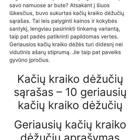
savo namuose ar bute? Atsakant į šiuos
lūkesčius, buvo sukurtas kačių kraiko dėžučių
sąrašas. Tai leis palyginti kainos ir kokybės
santykį, lengviau pasirinkti tinkamą variantą,
taip pat padės patikrinti papildomas vertes.
Geriausios kačių kraiko dėžės turi didesnį nei
vidutinis ašarų stiprumą. Jie taip pat paveiks
gyvūno įpročius.
Kačių kraiko dėžučių
sąrašas – 10 geriausių
kačių kraiko dėžučių
Geriausių kačių kraiko
dėžučių aprašymas