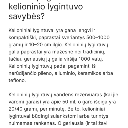
kelioninio lygintuvo
savybės?
Kelioniniai lygintuvai yra gana lengvi ir
kompaktiški, paprastai sveriantys 500–1000
gramų ir 10–20 cm ilgio. Kelioninių lygintuvų
galia paprastai yra mažesnė nei tradicinių,
tačiau geriausių jų galia viršija 1000 vatų.
Kelioninių lygintuvų padai pagaminti iš
nerūdijančio plieno, aliuminio, keramikos arba
teflono.
Kelioninių lygintuvų vandens rezervuaras (kai jie
varomi garais) yra apie 50 ml, o garo išeiga yra
20/40 gramų per minutę. Be to, kelioniniai
lygintuvai būdingi sulankstomi arba turintys
nuimamas rankenas. O geriausia (ir tai žavi