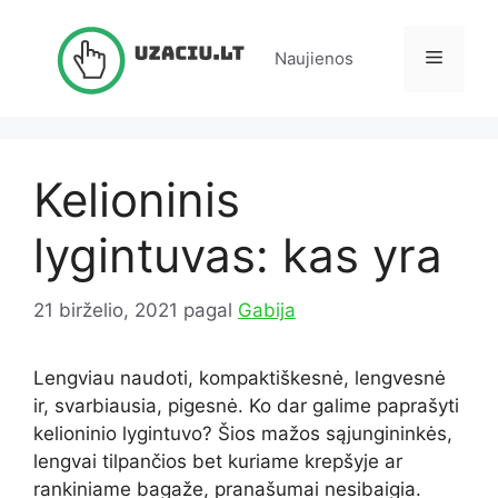
Pereiti
prie
Meniu
Naujienos
turinio
Kelioninis
lygintuvas: kas yra
21 birželio, 2021
pagal
Gabija
Lengviau naudoti, kompaktiškesnė, lengvesnė
ir, svarbiausia, pigesnė. Ko dar galime paprašyti
kelioninio lygintuvo? Šios mažos sąjungininkės,
lengvai tilpančios bet kuriame krepšyje ar
rankiniame bagaže, pranašumai nesibaigia.