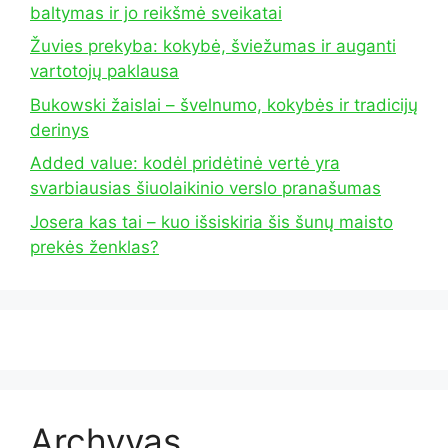
baltymas ir jo reikšmė sveikatai
Žuvies prekyba: kokybė, šviežumas ir auganti
vartotojų paklausa
Bukowski žaislai – švelnumo, kokybės ir tradicijų
derinys
Added value: kodėl pridėtinė vertė yra
svarbiausias šiuolaikinio verslo pranašumas
Josera kas tai – kuo išsiskiria šis šunų maisto
prekės ženklas?
Archyvas