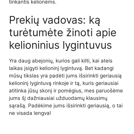
tinkantis kelionėms.
Prekių vadovas: ką
turėtumėte žinoti apie
kelioninius lygintuvus
Yra daug abejonių, kurios gali kilti, kai ateis
laikas įsigyti kelioninį lygintuvą. Bet kadangi
mūsų tikslas yra padėti jums išsirinkti geriausią
kelioninį lygintuvą rinkoje ir tą, kuris geriausiai
atitinka jūsų skonį ir pomėgius, mes paruošėme
jums šį dažniausiai užduodamų klausimų
sąrašą. Padėkime jums išsirinkti geriausią, o tai
ne visada lengva!