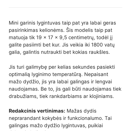
Mini garinis lygintuvas taip pat yra labai geras
pasirinkimas kelionėms. Šis modelis taip pat
matuoja tik 19 x 17 x 9,5 centimetrų, todėl jį
galite pasiimti bet kur. Jis veikia iki 1800 vatų
galia, galintis nutraukti bet kokias raukšles.
Jis turi galimybę per kelias sekundes pasiekti
optimalią lyginimo temperatūrą. Nepaisant
mažo dydžio, jis yra labai galingas ir lengvai
naudojamas. Be to, jis gali būti naudojamas tiek
drabužiams, tiek rankdarbiams ar klojiniams.
Redakcinis vertinimas:
Mažas dydis
neprarandant kokybės ir funkcionalumo. Tai
galingas mažo dydžio lygintuvas, puikiai