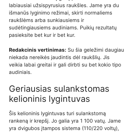
labiausiai užsispyrusius raukšles. Jame yra du
išmanūs lyginimo režimai, skirti normaliems
raukšlėms arba sunkiausiems ir
sudėtingiausiems audiniams. Puikių rezultatų
pasieksite bet kur ir bet kur.
Redakcinis vertinimas:
Su šia geležimi daugiau
niekada nereikės jaudintis dėl raukšlių. Jis
veikia labai greitai ir gali dirbti su bet kokio tipo
audiniais.
Geriausias sulankstomas
kelioninis lygintuvas
Šis kelioninis lygintuvas turi sulankstomą
rankeną ir krepšį. Jo galia yra 1 100 vatų. Jame
yra dvigubos įtampos sistema (110/220 voltų),