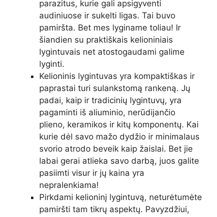
parazitus, kurie gali apsigyventi
audiniuose ir sukelti ligas. Tai buvo
pamiršta. Bet mes lyginame toliau! Ir
šiandien su praktiškais kelioniniais
lygintuvais net atostogaudami galime
lyginti.
Kelioninis lygintuvas yra kompaktiškas ir
paprastai turi sulankstomą rankeną. Jų
padai, kaip ir tradicinių lygintuvų, yra
pagaminti iš aliuminio, nerūdijančio
plieno, keramikos ir kitų komponentų. Kai
kurie dėl savo mažo dydžio ir minimalaus
svorio atrodo beveik kaip žaislai. Bet jie
labai gerai atlieka savo darbą, juos galite
pasiimti visur ir jų kaina yra
nepralenkiama!
Pirkdami kelioninį lygintuvą, neturėtumėte
pamiršti tam tikrų aspektų. Pavyzdžiui,