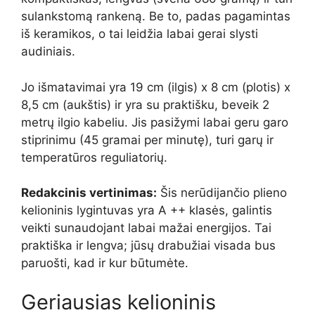
sulankstomą rankeną. Be to, padas pagamintas
iš keramikos, o tai leidžia labai gerai slysti
audiniais.
Jo išmatavimai yra 19 cm (ilgis) x 8 cm (plotis) x
8,5 cm (aukštis) ir yra su praktišku, beveik 2
metrų ilgio kabeliu. Jis pasižymi labai geru garo
stiprinimu (45 gramai per minutę), turi garų ir
temperatūros reguliatorių.
Redakcinis vertinimas:
Šis nerūdijančio plieno
kelioninis lygintuvas yra A ++ klasės, galintis
veikti sunaudojant labai mažai energijos. Tai
praktiška ir lengva; jūsų drabužiai visada bus
paruošti, kad ir kur būtumėte.
Geriausias kelioninis