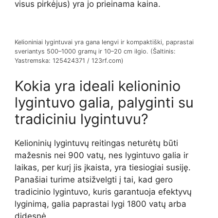
visus pirkėjus) yra jo prieinama kaina.
Kelioniniai lygintuvai yra gana lengvi ir kompaktiški, paprastai
sveriantys 500–1000 gramų ir 10–20 cm ilgio. (Šaltinis:
Yastremska: 125424371 / 123rf.com)
Kokia yra ideali kelioninio
lygintuvo galia, palyginti su
tradiciniu lygintuvu?
Kelioninių lygintuvų reitingas neturėtų būti
mažesnis nei 900 vatų, nes lygintuvo galia ir
laikas, per kurį jis įkaista, yra tiesiogiai susiję.
Panašiai turime atsižvelgti į tai, kad gero
tradicinio lygintuvo, kuris garantuoja efektyvų
lyginimą, galia paprastai lygi 1800 vatų arba
didesnė.