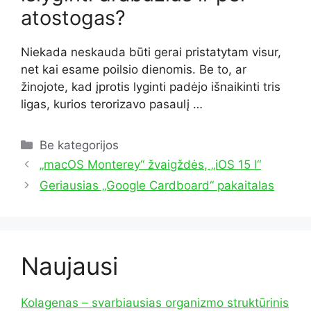
atostogas?
Niekada neskauda būti gerai pristatytam visur,
net kai esame poilsio dienomis. Be to, ar
žinojote, kad įprotis lyginti padėjo išnaikinti tris
ligas, kurios terorizavo pasaulį …
Kategorijos
Be kategorijos
„macOS Monterey“ žvaigždės, „iOS 15 l“
Geriausias „Google Cardboard“ pakaitalas
Naujausi
Kolagenas – svarbiausias organizmo struktūrinis