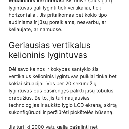
Redakcinis vertinimas:
Šis universalus garų
lygintuvas gali lyginti tiek vertikaliai, tiek
horizontaliai. Jis pritaikomas bet kokio tipo
audiniams ir jūsų poreikiams, nesvarbu, ar
keliaujate, ar namuose.
Geriausias vertikalus
kelioninis lygintuvas
Dėl savo kainos ir kokybės santykio šis
vertikalus kelioninis lygintuvas puikiai tinka bet
kokiai situacijai. Vos per 20 sekundžių
lygintuvas bus pasirengęs palikti jūsų tobulus
drabužius. Be to, jis turi naujausias
technologijas ir aukšto lygio LCD ekraną, skirtą
sukonfigūruoti ir peržiūrėti plokštelės būseną.
Jis turi iki 2000 vatų galią pašalinti net