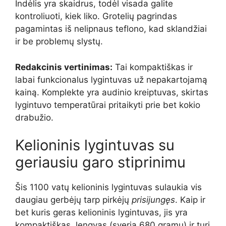
Indėlis yra skaidrus, todėl visada galite
kontroliuoti, kiek liko. Grotelių pagrindas
pagamintas iš nelipnaus teflono, kad sklandžiai
ir be problemų slystų.
Redakcinis vertinimas:
Tai kompaktiškas ir
labai funkcionalus lygintuvas už nepakartojamą
kainą. Komplekte yra audinio kreiptuvas, skirtas
lygintuvo temperatūrai pritaikyti prie bet kokio
drabužio.
Kelioninis lygintuvas su
geriausiu garo stiprinimu
Šis 1100 vatų kelioninis lygintuvas sulaukia vis
daugiau gerbėjų tarp pirkėjų
prisijungęs
. Kaip ir
bet kuris geras kelioninis lygintuvas, jis yra
kompaktiškas, lengvas (sveria 680 gramų) ir turi