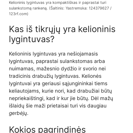
Kelioninis lygintuvas yra kompaktiškas ir paprastai turi
sulankstomą rankeną. (Šaltinis: Yastremska: 124379627 /
123rf.com)
Kas iš tikrųjų yra kelioninis
lygintuvas?
Kelioninis lygintuvas yra nešiojamasis
lygintuvas, paprastai sulankstomas arba
nuimamas, mažesnio dydžio ir svorio nei
tradicinis drabužių lygintuvas. Kelionės
lygintuvai yra geriausi sąjungininkai tiems
keliautojams, kurie nori, kad drabužiai būtų
nepriekaištingi, kad ir kur jie būtų. Dėl mažų
išlaidų šie maži prietaisai turi vis daugiau
gerbėjų
.
Kokios pagrindinės