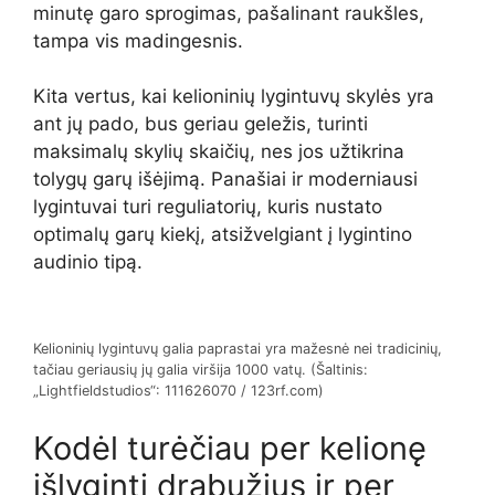
minutę garo sprogimas, pašalinant raukšles,
tampa vis madingesnis.
Kita vertus, kai kelioninių lygintuvų skylės yra
ant jų pado, bus geriau geležis, turinti
maksimalų skylių skaičių, nes jos užtikrina
tolygų garų išėjimą. Panašiai ir moderniausi
lygintuvai turi reguliatorių, kuris nustato
optimalų garų kiekį, atsižvelgiant į lygintino
audinio tipą.
Kelioninių lygintuvų galia paprastai yra mažesnė nei tradicinių,
tačiau geriausių jų galia viršija 1000 vatų. (Šaltinis:
„Lightfieldstudios“: 111626070 / 123rf.com)
Kodėl turėčiau per kelionę
išlyginti drabužius ir per