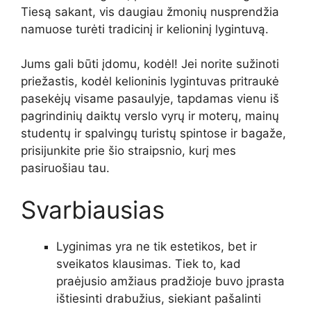
Tiesą sakant, vis daugiau žmonių nusprendžia
namuose turėti tradicinį ir kelioninį lygintuvą.
Jums gali būti įdomu, kodėl! Jei norite sužinoti
priežastis, kodėl kelioninis lygintuvas pritraukė
pasekėjų visame pasaulyje, tapdamas vienu iš
pagrindinių daiktų verslo vyrų ir moterų, mainų
studentų ir spalvingų turistų spintose ir bagaže,
prisijunkite prie šio straipsnio, kurį mes
pasiruošiau tau.
Svarbiausias
Lyginimas yra ne tik estetikos, bet ir
sveikatos klausimas. Tiek to, kad
praėjusio amžiaus pradžioje buvo įprasta
ištiesinti drabužius, siekiant pašalinti