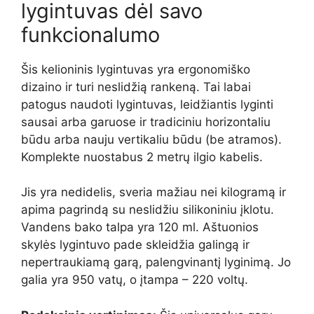
lygintuvas dėl savo
funkcionalumo
Šis kelioninis lygintuvas yra ergonomiško
dizaino ir turi neslidžią rankeną. Tai labai
patogus naudoti lygintuvas, leidžiantis lyginti
sausai arba garuose ir tradiciniu horizontaliu
būdu arba nauju vertikaliu būdu (be atramos).
Komplekte nuostabus 2 metrų ilgio kabelis.
Jis yra nedidelis, sveria mažiau nei kilogramą ir
apima pagrindą su neslidžiu silikoniniu įklotu.
Vandens bako talpa yra 120 ml. Aštuonios
skylės lygintuvo pade skleidžia galingą ir
nepertraukiamą garą, palengvinantį lyginimą. Jo
galia yra 950 vatų, o įtampa – 220 voltų.