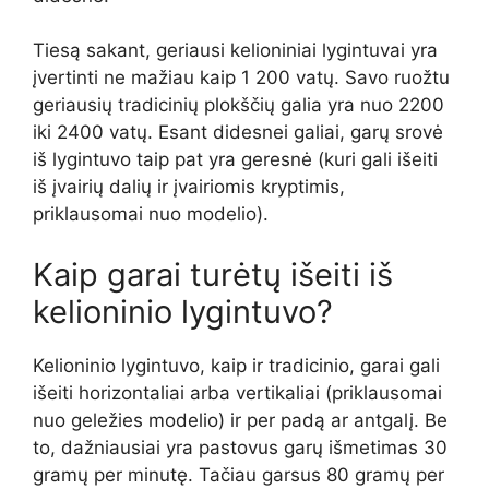
Tiesą sakant, geriausi kelioniniai lygintuvai yra
įvertinti ne mažiau kaip 1 200 vatų. Savo ruožtu
geriausių tradicinių plokščių galia yra nuo 2200
iki 2400 vatų. Esant didesnei galiai, garų srovė
iš lygintuvo taip pat yra geresnė (kuri gali išeiti
iš įvairių dalių ir įvairiomis kryptimis,
priklausomai nuo modelio).
Kaip garai turėtų išeiti iš
kelioninio lygintuvo?
Kelioninio lygintuvo, kaip ir tradicinio, garai gali
išeiti horizontaliai arba vertikaliai (priklausomai
nuo geležies modelio) ir per padą ar antgalį. Be
to, dažniausiai yra pastovus garų išmetimas 30
gramų per minutę. Tačiau garsus 80 gramų per