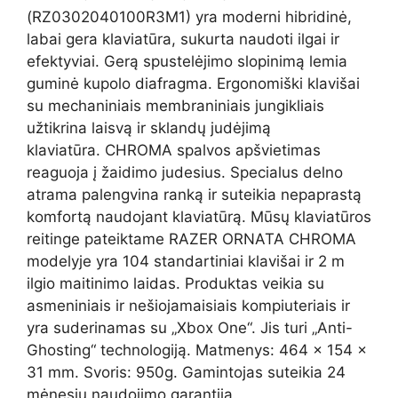
(RZ0302040100R3M1) yra moderni hibridinė,
labai gera klaviatūra, sukurta naudoti ilgai ir
efektyviai. Gerą spustelėjimo slopinimą lemia
guminė kupolo diafragma. Ergonomiški klavišai
su mechaniniais membraniniais jungikliais
užtikrina laisvą ir sklandų judėjimą
klaviatūra. CHROMA spalvos apšvietimas
reaguoja į žaidimo judesius. Specialus delno
atrama palengvina ranką ir suteikia nepaprastą
komfortą naudojant klaviatūrą. Mūsų klaviatūros
reitinge pateiktame RAZER ORNATA CHROMA
modelyje yra 104 standartiniai klavišai ir 2 m
ilgio maitinimo laidas. Produktas veikia su
asmeniniais ir nešiojamaisiais kompiuteriais ir
yra suderinamas su „Xbox One“. Jis turi „Anti-
Ghosting“ technologiją. Matmenys: 464 x 154 x
31 mm. Svoris: 950g. Gamintojas suteikia 24
mėnesių naudojimo garantiją.