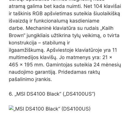
atramą galima bet kada nuimti. Net 104 klavišai
ir taškinis RGB apšvietimas suteikia šiuolaikišką
išvaizdą ir funkcionalumą kasdieniame
darbe. Mechaninė klaviatūra su rudais „Kailh
Brown“ jungikliais užtikrina tylų veikimą, o tvirta
konstrukcija – stabilumą ir
ilgaamžiškumą. Apšviestoje klaviatūroje yra 11
multimedijos klavišų. Jo matmenys yra: 21 x
465 x 195 mm. Gamintojas suteikia 24 mėnesių
naudojimo garantiją. Pridedamas raktų
pašalinimo įrankis.
6. „MSI DS4100 Black“ („DS4100US“)