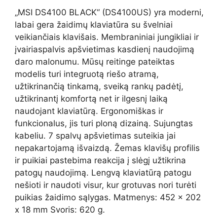
„MSI DS4100 BLACK“ (DS4100US) yra moderni,
labai gera žaidimų klaviatūra su švelniai
veikiančiais klavišais. Membraniniai jungikliai ir
įvairiaspalvis apšvietimas kasdienį naudojimą
daro malonumu. Mūsų reitinge pateiktas
modelis turi integruotą riešo atramą,
užtikrinančią tinkamą, sveiką rankų padėtį,
užtikrinantį komfortą net ir ilgesnį laiką
naudojant klaviatūrą. Ergonomiškas ir
funkcionalus, jis turi ploną dizainą. Sujungtas
kabeliu. 7 spalvų apšvietimas suteikia jai
nepakartojamą išvaizdą. Žemas klavišų profilis
ir puikiai pastebima reakcija į slėgį užtikrina
patogų naudojimą. Lengvą klaviatūrą patogu
nešioti ir naudoti visur, kur grotuvas nori turėti
puikias žaidimo sąlygas. Matmenys: 452 x 202
x 18 mm Svoris: 620 g.