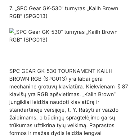
7. „SPC Gear GK-530“ turnyras „Kailh Brown
RGB“ (SPG013)
SPC GEAR GK-530 TOURNAMENT KAILH
BROWN RGB (SPG013) yra labai gera
mechaninė grotuvų klaviatūra. Kiekvienam iš 87
klavišų yra RGB apšvietimas. „Kailh Brown“
jungikliai leidžia naudoti klaviatūrą ir
standartinėje versijoje, t. Y. Rašyti ar vaizdo
žaidimams, o būdingų spragtelėjimo garsų
trūkumas užtikrina tylų veikimą. Paprastos
formos ir mažas dydis leidžia lengvai