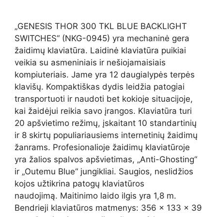
„GENESIS THOR 300 TKL BLUE BACKLIGHT
SWITCHES“ (NKG-0945) yra mechaninė gera
žaidimų klaviatūra. Laidinė klaviatūra puikiai
veikia su asmeniniais ir nešiojamaisiais
kompiuteriais. Jame yra 12 daugialypės terpės
klavišų. Kompaktiškas dydis leidžia patogiai
transportuoti ir naudoti bet kokioje situacijoje,
kai žaidėjui reikia savo įrangos. Klaviatūra turi
20 apšvietimo režimų, įskaitant 10 standartinių
ir 8 skirtų populiariausiems internetinių žaidimų
žanrams. Profesionalioje žaidimų klaviatūroje
yra žalios spalvos apšvietimas, „Anti-Ghosting“
ir „Outemu Blue“ jungikliai. Saugios, neslidžios
kojos užtikrina patogų klaviatūros
naudojimą. Maitinimo laido ilgis yra 1,8 m.
Bendrieji klaviatūros matmenys: 356 x 133 x 39