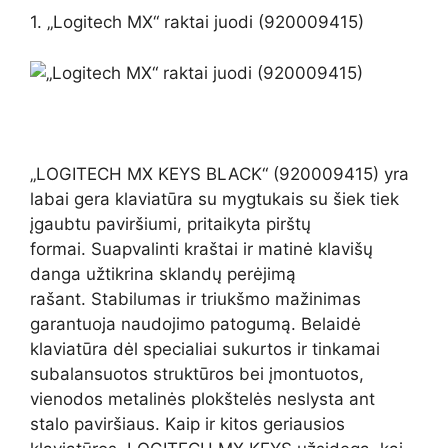
1. „Logitech MX“ raktai juodi (920009415)
„LOGITECH MX KEYS BLACK“ (920009415) yra
labai gera klaviatūra su mygtukais su šiek tiek
įgaubtu paviršiumi, pritaikyta pirštų
formai. Suapvalinti kraštai ir matinė klavišų
danga užtikrina sklandų perėjimą
rašant. Stabilumas ir triukšmo mažinimas
garantuoja naudojimo patogumą. Belaidė
klaviatūra dėl specialiai sukurtos ir tinkamai
subalansuotos struktūros bei įmontuotos,
vienodos metalinės plokštelės neslysta ant
stalo paviršiaus. Kaip ir kitos geriausios