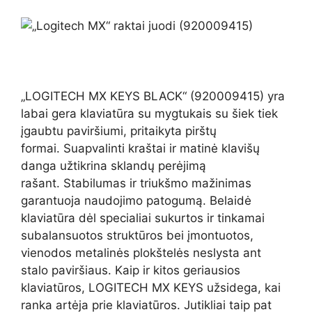
„LOGITECH MX KEYS BLACK“ (920009415) yra
labai gera klaviatūra su mygtukais su šiek tiek
įgaubtu paviršiumi, pritaikyta pirštų
formai. Suapvalinti kraštai ir matinė klavišų
danga užtikrina sklandų perėjimą
rašant. Stabilumas ir triukšmo mažinimas
garantuoja naudojimo patogumą. Belaidė
klaviatūra dėl specialiai sukurtos ir tinkamai
subalansuotos struktūros bei įmontuotos,
vienodos metalinės plokštelės neslysta ant
stalo paviršiaus. Kaip ir kitos geriausios
klaviatūros, LOGITECH MX KEYS užsidega, kai
ranka artėja prie klaviatūros. Jutikliai taip pat