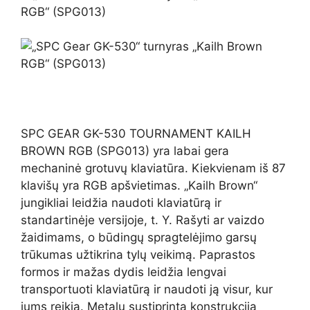
RGB“ (SPG013)
SPC GEAR GK-530 TOURNAMENT KAILH
BROWN RGB (SPG013) yra labai gera
mechaninė grotuvų klaviatūra. Kiekvienam iš 87
klavišų yra RGB apšvietimas. „Kailh Brown“
jungikliai leidžia naudoti klaviatūrą ir
standartinėje versijoje, t. Y. Rašyti ar vaizdo
žaidimams, o būdingų spragtelėjimo garsų
trūkumas užtikrina tylų veikimą. Paprastos
formos ir mažas dydis leidžia lengvai
transportuoti klaviatūrą ir naudoti ją visur, kur
jums reikia. Metalu sustiprinta konstrukcija