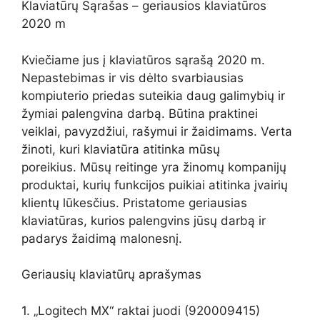
Klaviatūrų Sąrašas – geriausios klaviatūros
2020 m
Kviečiame jus į klaviatūros sąrašą 2020 m.
Nepastebimas ir vis dėlto svarbiausias
kompiuterio priedas suteikia daug galimybių ir
žymiai palengvina darbą. Būtina praktinei
veiklai, pavyzdžiui, rašymui ir žaidimams. Verta
žinoti, kuri klaviatūra atitinka mūsų
poreikius. Mūsų reitinge yra žinomų kompanijų
produktai, kurių funkcijos puikiai atitinka įvairių
klientų lūkesčius. Pristatome geriausias
klaviatūras, kurios palengvins jūsų darbą ir
padarys žaidimą malonesnį.
Geriausių klaviatūrų aprašymas
1. „Logitech MX“ raktai juodi (920009415)