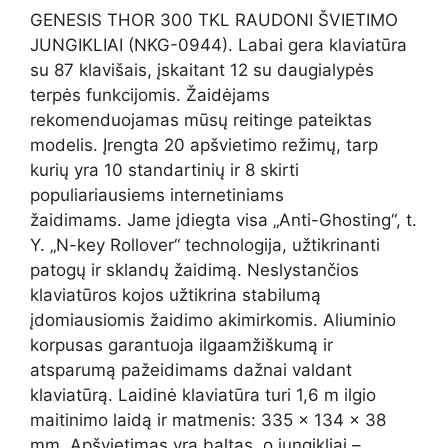
GENESIS THOR 300 TKL RAUDONI ŠVIETIMO
JUNGIKLIAI (NKG-0944). Labai gera klaviatūra
su 87 klavišais, įskaitant 12 su daugialypės
terpės funkcijomis. Žaidėjams
rekomenduojamas mūsų reitinge pateiktas
modelis. Įrengta 20 apšvietimo režimų, tarp
kurių yra 10 standartinių ir 8 skirti
populiariausiems internetiniams
žaidimams. Jame įdiegta visa „Anti-Ghosting“, t.
Y. „N-key Rollover“ technologija, užtikrinanti
patogų ir sklandų žaidimą. Neslystančios
klaviatūros kojos užtikrina stabilumą
įdomiausiomis žaidimo akimirkomis. Aliuminio
korpusas garantuoja ilgaamžiškumą ir
atsparumą pažeidimams dažnai valdant
klaviatūrą. Laidinė klaviatūra turi 1,6 m ilgio
maitinimo laidą ir matmenis: 335 x 134 x 38
mm. Apšvietimas yra baltas, o jungikliai –