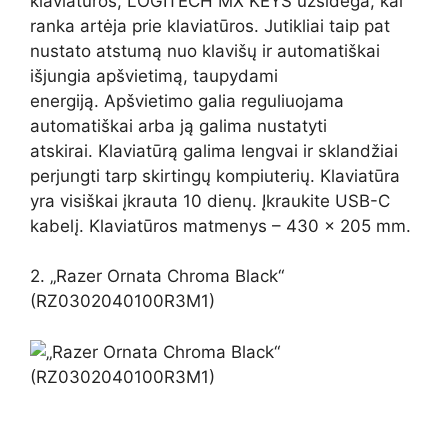
klaviatūros, LOGITECH MX KEYS užsidega, kai
ranka artėja prie klaviatūros. Jutikliai taip pat
nustato atstumą nuo klavišų ir automatiškai
išjungia apšvietimą, taupydami
energiją. Apšvietimo galia reguliuojama
automatiškai arba ją galima nustatyti
atskirai. Klaviatūrą galima lengvai ir sklandžiai
perjungti tarp skirtingų kompiuterių. Klaviatūra
yra visiškai įkrauta 10 dienų. Įkraukite USB-C
kabelį. Klaviatūros matmenys – 430 x 205 mm.
2. „Razer Ornata Chroma Black“
(RZ0302040100R3M1)