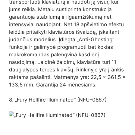
transportuoti klaviatūrą ir naudoti ją visur, kur
jums reikia. Metalu sustiprinta konstrukcija
garantuoja stabilumą ir ilgaamžiškumą net
intensyviai naudojant. Net 18 apšvietimo efektų
leidžia pritaikyti klaviatūros išvaizdą, įskaitant
judančius modelius. Įdiegta „Anti-Ghosting“
funkcija ir galimybė programuoti bet kokias
makrokomandas palengvina kasdienį
naudojimą. Laidinė žaidimų klaviatūra turi 11
daugialypės terpės klavišų. Rinkinyje yra įrankis
raktams pašalinti. Matmenys yra: 22,5 x 361,5 x
133,5 mm. Garantija 24 mėnesiams.
8. „Fury Hellfire Illuminated“ (NFU-0867)