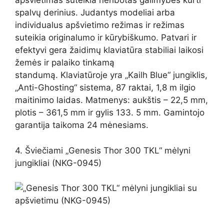
apšvietimas suteikia neribotas galimybes kurti
spalvų derinius. Judantys modeliai arba
individualus apšvietimo režimas ir režimas
suteikia originalumo ir kūrybiškumo. Patvari ir
efektyvi gera žaidimų klaviatūra stabiliai laikosi
žemės ir palaiko tinkamą
standumą. Klaviatūroje yra „Kailh Blue“ jungiklis,
„Anti-Ghosting“ sistema, 87 raktai, 1,8 m ilgio
maitinimo laidas. Matmenys: aukštis – 22,5 mm,
plotis – 361,5 mm ir gylis 133. 5 mm. Gamintojo
garantija taikoma 24 mėnesiams.
4. Šviečiami „Genesis Thor 300 TKL“ mėlyni
jungikliai (NKG-0945)