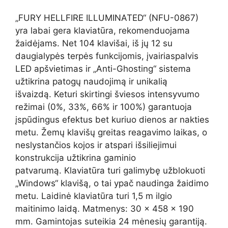
„FURY HELLFIRE ILLUMINATED“ (NFU-0867)
yra labai gera klaviatūra, rekomenduojama
žaidėjams. Net 104 klavišai, iš jų 12 su
daugialypės terpės funkcijomis, įvairiaspalvis
LED apšvietimas ir „Anti-Ghosting“ sistema
užtikrina patogų naudojimą ir unikalią
išvaizdą. Keturi skirtingi šviesos intensyvumo
režimai (0%, 33%, 66% ir 100%) garantuoja
įspūdingus efektus bet kuriuo dienos ar nakties
metu. Žemų klavišų greitas reagavimo laikas, o
neslystančios kojos ir atspari išsiliejimui
konstrukcija užtikrina gaminio
patvarumą. Klaviatūra turi galimybę užblokuoti
„Windows“ klavišą, o tai ypač naudinga žaidimo
metu. Laidinė klaviatūra turi 1,5 m ilgio
maitinimo laidą. Matmenys: 30 x 458 x 190
mm. Gamintojas suteikia 24 mėnesių garantiją.