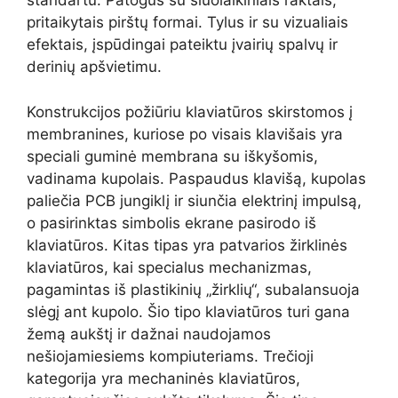
standartu. Patogus su šiuolaikiniais raktais,
pritaikytais pirštų formai. Tylus ir su vizualiais
efektais, įspūdingai pateiktu įvairių spalvų ir
derinių apšvietimu.
Konstrukcijos požiūriu klaviatūros skirstomos į
membranines, kuriose po visais klavišais yra
speciali guminė membrana su iškyšomis,
vadinama kupolais. Paspaudus klavišą, kupolas
paliečia PCB jungiklį ir siunčia elektrinį impulsą,
o pasirinktas simbolis ekrane pasirodo iš
klaviatūros. Kitas tipas yra patvarios žirklinės
klaviatūros, kai specialus mechanizmas,
pagamintas iš plastikinių „žirklių“, subalansuoja
slėgį ant kupolo. Šio tipo klaviatūros turi gana
žemą aukštį ir dažnai naudojamos
nešiojamiesiems kompiuteriams. Trečioji
kategorija yra mechaninės klaviatūros,