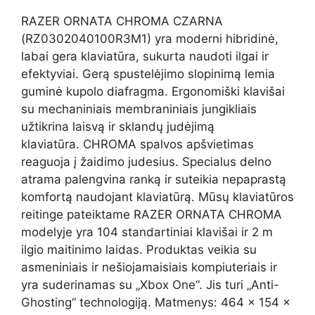
RAZER ORNATA CHROMA CZARNA
(RZ0302040100R3M1) yra moderni hibridinė,
labai gera klaviatūra, sukurta naudoti ilgai ir
efektyviai. Gerą spustelėjimo slopinimą lemia
guminė kupolo diafragma. Ergonomiški klavišai
su mechaniniais membraniniais jungikliais
užtikrina laisvą ir sklandų judėjimą
klaviatūra. CHROMA spalvos apšvietimas
reaguoja į žaidimo judesius. Specialus delno
atrama palengvina ranką ir suteikia nepaprastą
komfortą naudojant klaviatūrą. Mūsų klaviatūros
reitinge pateiktame RAZER ORNATA CHROMA
modelyje yra 104 standartiniai klavišai ir 2 m
ilgio maitinimo laidas. Produktas veikia su
asmeniniais ir nešiojamaisiais kompiuteriais ir
yra suderinamas su „Xbox One“. Jis turi „Anti-
Ghosting“ technologiją. Matmenys: 464 x 154 x