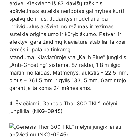
erdve. Kiekvieno iš 87 klavišų taškinis
apšvietimas suteikia neribotas galimybes kurti
spalvų derinius. Judantys modeliai arba
individualus apšvietimo režimas ir režimas
suteikia originalumo ir kūrybiškumo. Patvari ir
efektyvi gera žaidimų klaviatūra stabiliai laikosi
žemės ir palaiko tinkamą
standumą. Klaviatūroje yra „Kailh Blue“ jungiklis,
„Anti-Ghosting“ sistema, 87 raktai, 1,8 m ilgio
maitinimo laidas. Matmenys: aukštis – 22,5 mm,
plotis – 361,5 mm ir gylis 133. 5 mm. Gamintojo
garantija taikoma 24 mėnesiams.
4. Šviečiami „Genesis Thor 300 TKL“ mėlyni
jungikliai (NKG-0945)