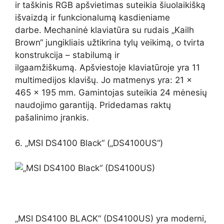
ir taškinis RGB apšvietimas suteikia šiuolaikišką
išvaizdą ir funkcionalumą kasdieniame
darbe. Mechaninė klaviatūra su rudais „Kailh
Brown“ jungikliais užtikrina tylų veikimą, o tvirta
konstrukcija – stabilumą ir
ilgaamžiškumą. Apšviestoje klaviatūroje yra 11
multimedijos klavišų. Jo matmenys yra: 21 x
465 x 195 mm. Gamintojas suteikia 24 mėnesių
naudojimo garantiją. Pridedamas raktų
pašalinimo įrankis.
6. „MSI DS4100 Black“ („DS4100US“)
„MSI DS4100 BLACK“ (DS4100US) yra moderni,