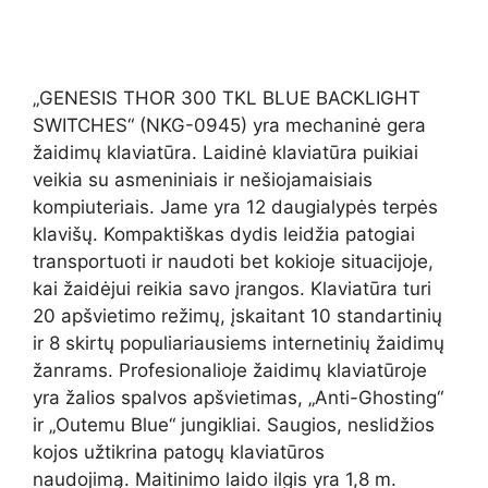
„GENESIS THOR 300 TKL BLUE BACKLIGHT
SWITCHES“ (NKG-0945) yra mechaninė gera
žaidimų klaviatūra. Laidinė klaviatūra puikiai
veikia su asmeniniais ir nešiojamaisiais
kompiuteriais. Jame yra 12 daugialypės terpės
klavišų. Kompaktiškas dydis leidžia patogiai
transportuoti ir naudoti bet kokioje situacijoje,
kai žaidėjui reikia savo įrangos. Klaviatūra turi
20 apšvietimo režimų, įskaitant 10 standartinių
ir 8 skirtų populiariausiems internetinių žaidimų
žanrams. Profesionalioje žaidimų klaviatūroje
yra žalios spalvos apšvietimas, „Anti-Ghosting“
ir „Outemu Blue“ jungikliai. Saugios, neslidžios
kojos užtikrina patogų klaviatūros
naudojimą. Maitinimo laido ilgis yra 1,8 m.