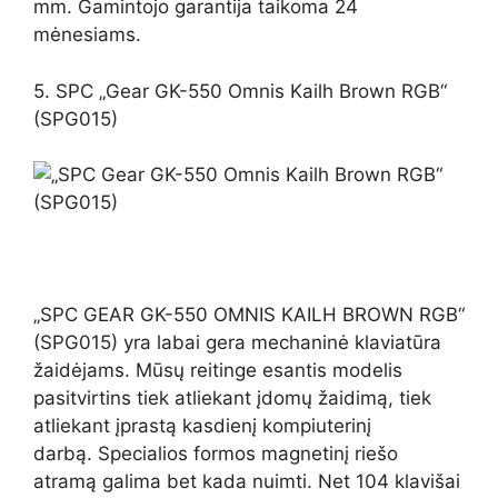
mm. Gamintojo garantija taikoma 24
mėnesiams.
5. SPC „Gear GK-550 Omnis Kailh Brown RGB“
(SPG015)
„SPC GEAR GK-550 OMNIS KAILH BROWN RGB“
(SPG015) yra labai gera mechaninė klaviatūra
žaidėjams. Mūsų reitinge esantis modelis
pasitvirtins tiek atliekant įdomų žaidimą, tiek
atliekant įprastą kasdienį kompiuterinį
darbą. Specialios formos magnetinį riešo
atramą galima bet kada nuimti. Net 104 klavišai