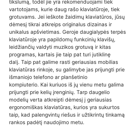
tikslumą, todėl jie yra rekomenduojami tiek
vartotojams, kurie daug rašo klaviatūroje, tiek
grotuvams. Jei ieškote žaidimų klaviatūros, jūsų
dėmesį tikrai atkreips originalus dizainas ir
unikalus apšvietimas. Geroje daugialypės terpės
klaviatūroje yra papildomų funkcinių klavišų,
leidžiančių valdyti muzikos grotuvą ir kitas
programas, kartais jie taip pat turi jutiklinę
dalį. Taip pat galime rasti geriausias mobilias
klaviatūras rinkoje, su galimybe jas prijungti prie
išmaniojo telefono ar planšetinio
kompiuterio. Kai kuriuos iš jų vienu metu galima
prijungti prie kelių įrenginių. Tarp daugelio
modelių verta atkreipti dėmesį į geriausias
ergonomiškas klaviatūras, kurios yra sukurtos
taip, kad palengvintų riešus ir užtikrintų tinkamą
rankos padėtį naudojimo metu.