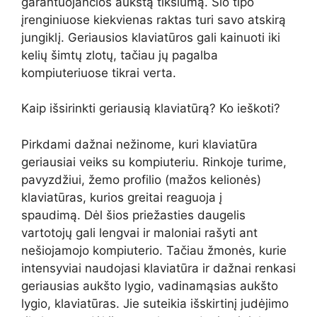
garantuojančios aukštą tikslumą. Šio tipo
įrenginiuose kiekvienas raktas turi savo atskirą
jungiklį. Geriausios klaviatūros gali kainuoti iki
kelių šimtų zlotų, tačiau jų pagalba
kompiuteriuose tikrai verta.
Kaip išsirinkti geriausią klaviatūrą? Ko ieškoti?
Pirkdami dažnai nežinome, kuri klaviatūra
geriausiai veiks su kompiuteriu. Rinkoje turime,
pavyzdžiui, žemo profilio (mažos kelionės)
klaviatūras, kurios greitai reaguoja į
spaudimą. Dėl šios priežasties daugelis
vartotojų gali lengvai ir maloniai rašyti ant
nešiojamojo kompiuterio. Tačiau žmonės, kurie
intensyviai naudojasi klaviatūra ir dažnai renkasi
geriausias aukšto lygio, vadinamąsias aukšto
lygio, klaviatūras. Jie suteikia išskirtinį judėjimo