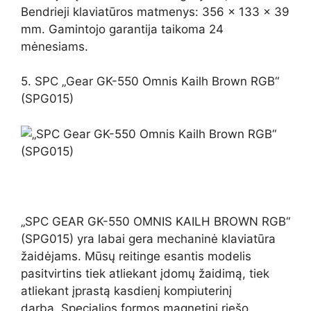
Bendrieji klaviatūros matmenys: 356 x 133 x 39
mm. Gamintojo garantija taikoma 24
mėnesiams.
5. SPC „Gear GK-550 Omnis Kailh Brown RGB“
(SPG015)
„SPC GEAR GK-550 OMNIS KAILH BROWN RGB“
(SPG015) yra labai gera mechaninė klaviatūra
žaidėjams. Mūsų reitinge esantis modelis
pasitvirtins tiek atliekant įdomų žaidimą, tiek
atliekant įprastą kasdienį kompiuterinį
darbą. Specialios formos magnetinį riešo