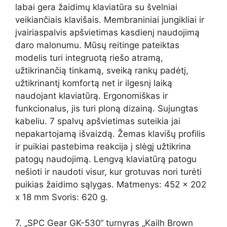
labai gera žaidimų klaviatūra su švelniai
veikiančiais klavišais. Membraniniai jungikliai ir
įvairiaspalvis apšvietimas kasdienį naudojimą
daro malonumu. Mūsų reitinge pateiktas
modelis turi integruotą riešo atramą,
užtikrinančią tinkamą, sveiką rankų padėtį,
užtikrinantį komfortą net ir ilgesnį laiką
naudojant klaviatūrą. Ergonomiškas ir
funkcionalus, jis turi ploną dizainą. Sujungtas
kabeliu. 7 spalvų apšvietimas suteikia jai
nepakartojamą išvaizdą. Žemas klavišų profilis
ir puikiai pastebima reakcija į slėgį užtikrina
patogų naudojimą. Lengvą klaviatūrą patogu
nešioti ir naudoti visur, kur grotuvas nori turėti
puikias žaidimo sąlygas. Matmenys: 452 x 202
x 18 mm Svoris: 620 g.
7. „SPC Gear GK-530“ turnyras „Kailh Brown