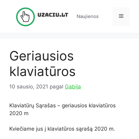
Pereiti
prie
Meniu
Naujienos
turinio
Geriausios
klaviatūros
10 sausio, 2021
pagal
Gabija
Klaviatūrų Sąrašas – geriausios klaviatūros
2020 m
Kviečiame jus į klaviatūros sąrašą 2020 m.