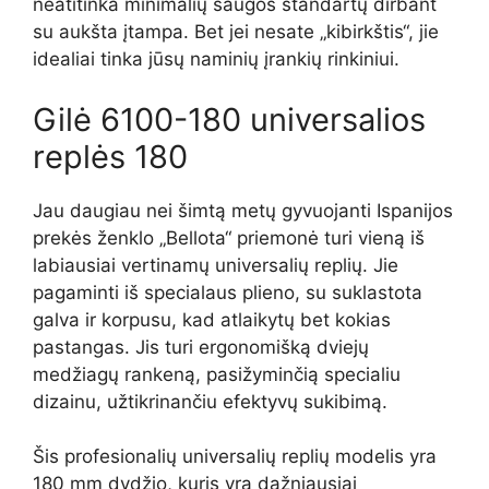
neatitinka minimalių saugos standartų dirbant
su aukšta įtampa. Bet jei nesate „kibirkštis“, jie
idealiai tinka jūsų naminių įrankių rinkiniui.
Gilė 6100-180 universalios
replės 180
Jau daugiau nei šimtą metų gyvuojanti Ispanijos
prekės ženklo „Bellota“ priemonė turi vieną iš
labiausiai vertinamų universalių replių. Jie
pagaminti iš specialaus plieno, su suklastota
galva ir korpusu, kad atlaikytų bet kokias
pastangas. Jis turi ergonomišką dviejų
medžiagų rankeną, pasižyminčią specialiu
dizainu, užtikrinančiu efektyvų sukibimą.
Šis profesionalių universalių replių modelis yra
180 mm dydžio, kuris yra dažniausiai