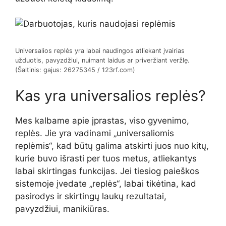
Universalios replės yra labai naudingos atliekant įvairias
užduotis, pavyzdžiui, nuimant laidus ar priveržiant veržlę.
(Šaltinis: gajus: 26275345 / 123rf.com)
Kas yra universalios replės?
Mes kalbame apie įprastas, viso gyvenimo,
replės. Jie yra vadinami „universaliomis
replėmis“, kad būtų galima atskirti juos nuo kitų,
kurie buvo išrasti per tuos metus, atliekantys
labai skirtingas funkcijas. Jei tiesiog paieškos
sistemoje įvedate „replės“, labai tikėtina, kad
pasirodys ir skirtingų laukų rezultatai,
pavyzdžiui, manikiūras.