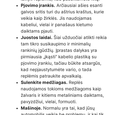
Pjovimo įrankis.
Arčiausiai ašies esanti
galvos sritis turi du aštrius kraštus, kurie
veikia kaip žirklės. Jis naudojamas
kabeliui, vielai ir panašaus kietumo
daiktams pjauti.
Juostos laidai.
Šiai užduočiai atlikti reikia
tam tikro susikaupimo ir minimalių
rankinių įgūdžių. Įprastas dalykas yra
pirmiausia „įkąsti“ kabelio plastiką su
pjovimo įrankiu, tačiau būkite atsargūs,
kad nepjaustytumėte vario, o tada
replėmis patraukite apvalkalą.
Sulenkite medžiagas.
Replės
naudojamos tokioms medžiagoms kaip
žalvaris ir kitiems metaliniams daiktams,
pavyzdžiui, vielai, formuoti.
Mašinoje.
Normalu yra tai, kad jūsų
automobilis veikia be problemų, ir kai tik