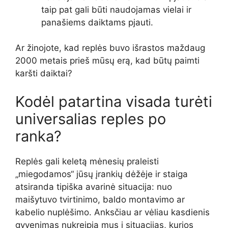
taip pat gali būti naudojamas vielai ir
panašiems daiktams pjauti.
Ar žinojote, kad replės buvo išrastos maždaug
2000 metais prieš mūsų erą, kad būtų paimti
karšti daiktai?
Kodėl patartina visada turėti
universalias reples po
ranka?
Replės gali keletą mėnesių praleisti
„miegodamos“ jūsų įrankių dėžėje ir staiga
atsiranda tipiška avarinė situacija: nuo
maišytuvo tvirtinimo, baldo montavimo ar
kabelio nuplėšimo. Anksčiau ar vėliau kasdienis
gyvenimas nukreipia mus į situacijas, kurios