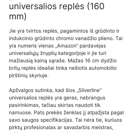
universalios replės (160
mm)
Jie yra tvirtos replės, pagamintos iš grūdinto ir
indukcinio grūdinto chromo vanadžio plieno. Tai
yra numeris vienas „Amazon“ pardavėjas
universaliųjų žnyplių kategorijoje ir jie turi
mažiausią kainą sąraše. Mažas 16 cm dydžio
britų replės idealiai tinka nešiotis automobilio
pirštinių skyriuje.
Apžvalgos sutinka, kad šios „Silverline“
universalios replės yra geras, nebrangus
pasirinkimas, tačiau skirtas naudoti tik
namuose. Pats prekės ženklas jį atpažįsta pagal
savo saugos specifikacijas. Tai nėra tie, kuriuos
pirktų profesionalas ar savadarbis meistras,