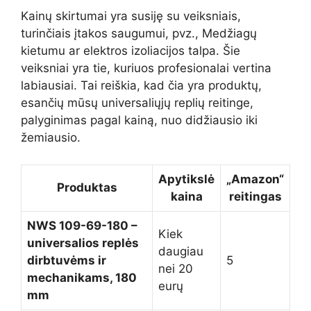
Kainų skirtumai yra susiję su veiksniais,
turinčiais įtakos saugumui, pvz., Medžiagų
kietumu ar elektros izoliacijos talpa. Šie
veiksniai yra tie, kuriuos profesionalai vertina
labiausiai. Tai reiškia, kad čia yra produktų,
esančių mūsų universaliųjų replių reitinge,
palyginimas pagal kainą, nuo didžiausio iki
žemiausio.
Apytikslė
„Amazon“
Produktas
kaina
reitingas
NWS 109-69-180 –
Kiek
universalios replės
daugiau
dirbtuvėms ir
5
nei 20
mechanikams, 180
eurų
mm