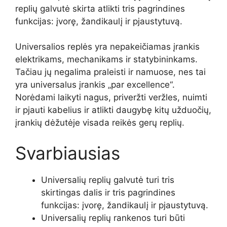
replių galvutė skirta atlikti tris pagrindines
funkcijas: įvorę, žandikaulį ir pjaustytuvą.
Universalios replės yra nepakeičiamas įrankis
elektrikams, mechanikams ir statybininkams.
Tačiau jų negalima praleisti ir namuose, nes tai
yra universalus įrankis „par excellence“.
Norėdami laikyti nagus, priveržti veržles, nuimti
ir pjauti kabelius ir atlikti daugybę kitų užduočių,
įrankių dėžutėje visada reikės gerų replių.
Svarbiausias
Universalių replių galvutė turi tris
skirtingas dalis ir tris pagrindines
funkcijas: įvorę, žandikaulį ir pjaustytuvą.
Universalių replių rankenos turi būti