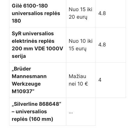
Gilė 6100-180
Nuo 15 iki
universalios replės
4.8
20 eurų
180
SyR universalios
elektrinės replės
Nuo 10 iki
4.8
200 mm VDE 1000V
15 eurų
serija
„Brüder
Mannesmann
Mažiau
4
Werkzeuge
nei 10 €
M10937“
„Silverline 868648“
– universalios
…
replės (160 mm)