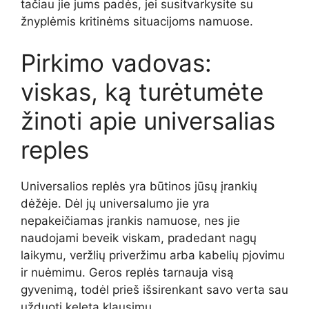
tačiau jie jums padės, jei susitvarkysite su
žnyplėmis kritinėms situacijoms namuose.
Pirkimo vadovas:
viskas, ką turėtumėte
žinoti apie universalias
reples
Universalios replės yra būtinos jūsų įrankių
dėžėje. Dėl jų universalumo jie yra
nepakeičiamas įrankis namuose, nes jie
naudojami beveik viskam, pradedant nagų
laikymu, veržlių priveržimu arba kabelių pjovimu
ir nuėmimu. Geros replės tarnauja visą
gyvenimą, todėl prieš išsirenkant savo verta sau
užduoti keletą klausimų.