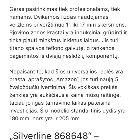
Geras pasirinkimas tiek profesionalams, tiek
namams. Dvikampis lizdas naudojamas
veržlėms priveržti nuo 11 iki 17 mm skersmens.
Pjovimo zonos kraštai yra indukciniai grūdinti ir
tinka pjauti minkštus ir kietus laidus. Jis turi
titano spalvos teflono galvutę, o rankenos
pagamintos iš dviejų neslidžių komponentų.
Nepaisant to, kad šios universalios replės yra
prastai aprašytos „Amazon“, jos turi naują 5
žvaigždučių įvertinimą. Šis vokiškas prekės
ženklas yra aukščiausia kaina mūsų reitinge,
tačiau jo ilgas tarnavimo laikas pateisina
investicijas. Šio modelio standartinis dydis yra
180 mm, nors yra ir 205 mm.
„Silverline 868648“ –