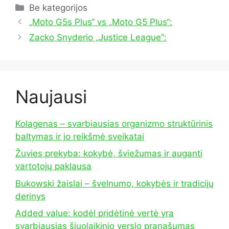
Kategorijos
Be kategorijos
„Moto G5s Plus“ vs „Moto G5 Plus“:
Zacko Snyderio „Justice League“:
Naujausi
Kolagenas – svarbiausias organizmo struktūrinis
baltymas ir jo reikšmė sveikatai
Žuvies prekyba: kokybė, šviežumas ir auganti
vartotojų paklausa
Bukowski žaislai – švelnumo, kokybės ir tradicijų
derinys
Added value: kodėl pridėtinė vertė yra
svarbiausias šiuolaikinio verslo pranašumas