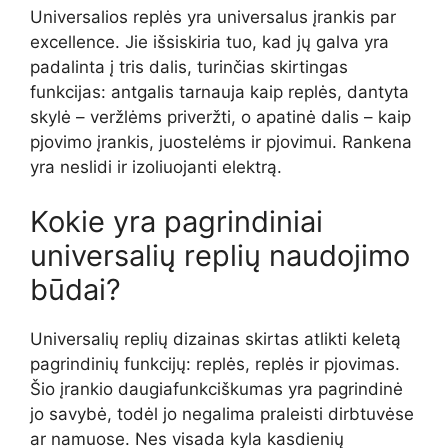
Universalios replės yra universalus įrankis par
excellence. Jie išsiskiria tuo, kad jų galva yra
padalinta į tris dalis, turinčias skirtingas
funkcijas: antgalis tarnauja kaip replės, dantyta
skylė – veržlėms priveržti, o apatinė dalis – kaip
pjovimo įrankis, juostelėms ir pjovimui. Rankena
yra neslidi ir izoliuojanti elektrą.
Kokie yra pagrindiniai
universalių replių naudojimo
būdai?
Universalių replių dizainas skirtas atlikti keletą
pagrindinių funkcijų: replės, replės ir pjovimas.
Šio įrankio daugiafunkciškumas yra pagrindinė
jo savybė, todėl jo negalima praleisti dirbtuvėse
ar namuose. Nes visada kyla kasdienių