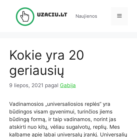
Pereiti
prie
Meniu
Naujienos
turinio
Kokie yra 20
geriausių
9 liepos, 2021
pagal
Gabija
Vadinamosios „universaliosios replės“ yra
būdingos visam gyvenimui, turinčios jiems
būdingą formą, ir taip vadinamos, norint jas
atskirti nuo kitų, vėliau sugalvotų, replių. Mes
kalbame apie labai universalų įrankį. Universalių