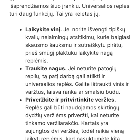
išsprendžiamos šiuo įrankiu. Universalios replės
turi daug funkcijų. Tai yra keletas jų.
Laikykite vinį.
Jei norite išvengti tipiškų
kvailų nelaimingų atsitikimų, kurie baigiasi
skausmo šauksmu ir sutraiškytu pirštu,
prieš smūgį plaktuku laikykite nagą
replėmis.
Traukite nagus.
Jei neturite patogių
replių, tą patį darbą gali atlikti ir
universalios replės. Galite ištraukti vinis ir
varžtus, laisva ranka ar smalsiu būdu.
Priveržkite ir pritvirtinkite veržles.
Replės gali būti naudojamos skirtingų
dydžių veržlėms priveržti, kai neturite
tinkamo veržliarakčio. Kartais yra
sujungtos dvi veržlės, todėl reikia vieną
laikyti replėmis, kad pasuktumėte kitą.