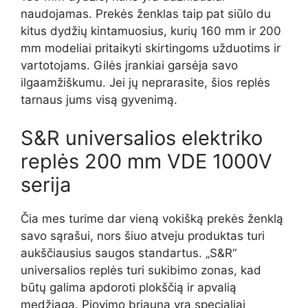
naudojamas. Prekės ženklas taip pat siūlo du
kitus dydžių kintamuosius, kurių 160 mm ir 200
mm modeliai pritaikyti skirtingoms užduotims ir
vartotojams. Gilės įrankiai garsėja savo
ilgaamžiškumu. Jei jų neprarasite, šios replės
tarnaus jums visą gyvenimą.
S&R universalios elektriko
replės 200 mm VDE 1000V
serija
Čia mes turime dar vieną vokišką prekės ženklą
savo sąrašui, nors šiuo atveju produktas turi
aukščiausius saugos standartus. „S&R“
universalios replės turi sukibimo zonas, kad
būtų galima apdoroti plokščią ir apvalią
medžiagą. Pjovimo briauna yra specialiai