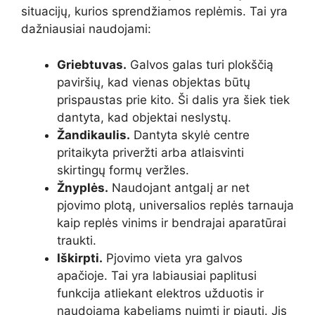
situacijų, kurios sprendžiamos replėmis. Tai yra
dažniausiai naudojami:
Griebtuvas.
Galvos galas turi plokščią
paviršių, kad vienas objektas būtų
prispaustas prie kito. Ši dalis yra šiek tiek
dantyta, kad objektai neslystų.
Žandikaulis.
Dantyta skylė centre
pritaikyta priveržti arba atlaisvinti
skirtingų formų veržles.
Žnyplės.
Naudojant antgalį ar net
pjovimo plotą, universalios replės tarnauja
kaip replės vinims ir bendrajai aparatūrai
traukti.
Iškirpti.
Pjovimo vieta yra galvos
apačioje. Tai yra labiausiai paplitusi
funkcija atliekant elektros užduotis ir
naudojama kabeliams nuimti ir pjauti. Jis