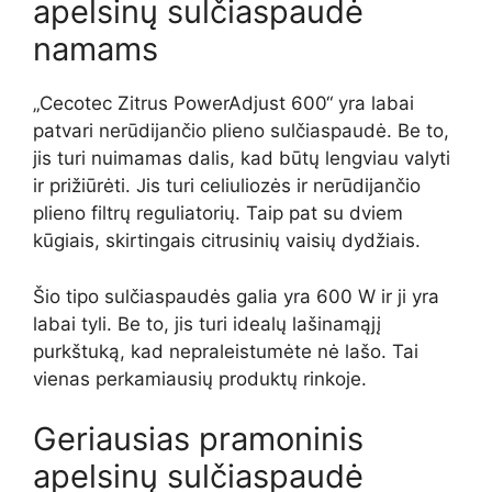
apelsinų sulčiaspaudė
namams
„Cecotec Zitrus PowerAdjust 600“ yra labai
patvari nerūdijančio plieno sulčiaspaudė. Be to,
jis turi nuimamas dalis, kad būtų lengviau valyti
ir prižiūrėti. Jis turi celiuliozės ir nerūdijančio
plieno filtrų reguliatorių. Taip pat su dviem
kūgiais, skirtingais citrusinių vaisių dydžiais.
Šio tipo sulčiaspaudės galia yra 600 W ir ji yra
labai tyli. Be to, jis turi idealų lašinamąjį
purkštuką, kad nepraleistumėte nė lašo. Tai
vienas perkamiausių produktų rinkoje.
Geriausias pramoninis
apelsinų sulčiaspaudė