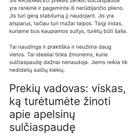
Šis RASEMBLEU prekės ženklo sulčiaspaudė
yra rankinė ir pagaminta iš nerūdijančio plieno.
Jis turi gerą stabilumą jį naudojant. Jis yra
atsparus, tačiau turi mažai talpos. Taigi indas,
kuriame bus kaupiamos sultys, turėtų būti šalia.
Tai naudinga ir praktiška ir neužima daug
vietos. Tai idealiai tinka žmonėms, kurie
sulčiaspaudę dažnai nenaudoja. Jiems reikia tik
nedidelių sulčių kiekių.
Prekių vadovas: viskas,
ką turėtumėte žinoti
apie apelsinų
sulčiaspaudę