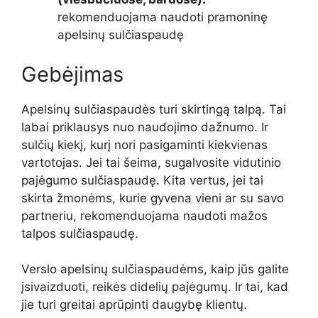
rekomenduojama naudoti pramoninę
apelsinų sulčiaspaudę
Gebėjimas
Apelsinų sulčiaspaudės turi skirtingą talpą. Tai
labai priklausys nuo naudojimo dažnumo. Ir
sulčių kiekį, kurį nori pasigaminti kiekvienas
vartotojas. Jei tai šeima, sugalvosite vidutinio
pajėgumo sulčiaspaudę. Kita vertus, jei tai
skirta žmonėms, kurie gyvena vieni ar su savo
partneriu, rekomenduojama naudoti mažos
talpos sulčiaspaudę.
Verslo apelsinų sulčiaspaudėms, kaip jūs galite
įsivaizduoti, reikės didelių pajėgumų. Ir tai, kad
jie turi greitai aprūpinti daugybę klientų.