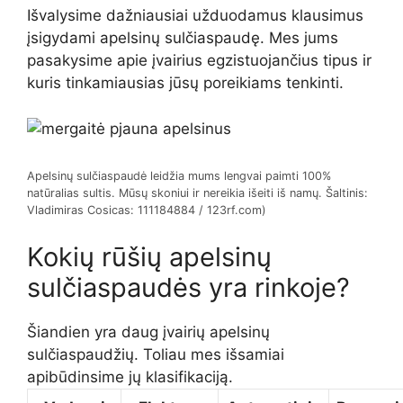
Išvalysime dažniausiai užduodamus klausimus
įsigydami apelsinų sulčiaspaudę. Mes jums
pasakysime apie įvairius egzistuojančius tipus ir
kuris tinkamiausias jūsų poreikiams tenkinti.
Apelsinų sulčiaspaudė leidžia mums lengvai paimti 100%
natūralias sultis. Mūsų skoniui ir nereikia išeiti iš namų. Šaltinis:
Vladimiras Cosicas: 111184884 / 123rf.com)
Kokių rūšių apelsinų
sulčiaspaudės yra rinkoje?
Šiandien yra daug įvairių apelsinų
sulčiaspaudžių. Toliau mes išsamiai
apibūdinsime jų klasifikaciją.