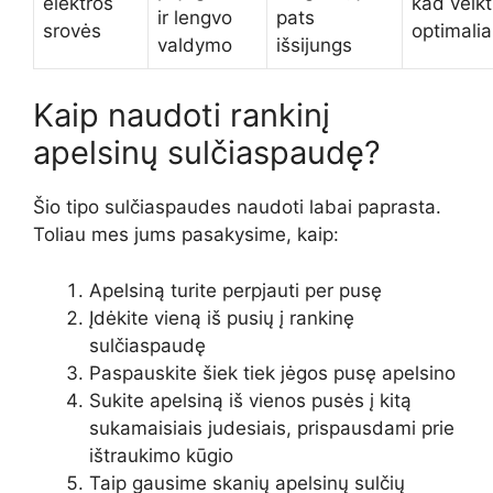
elektros
kad veik
ir lengvo
pats
srovės
optimalia
valdymo
išsijungs
Kaip naudoti rankinį
apelsinų sulčiaspaudę?
Šio tipo sulčiaspaudes naudoti labai paprasta.
Toliau mes jums pasakysime, kaip:
Apelsiną turite perpjauti per pusę
Įdėkite vieną iš pusių į rankinę
sulčiaspaudę
Paspauskite šiek tiek jėgos pusę apelsino
Sukite apelsiną iš vienos pusės į kitą
sukamaisiais judesiais, prispausdami prie
ištraukimo kūgio
Taip gausime skanių apelsinų sulčių