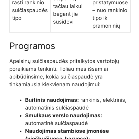
rasti rankinio
pristatymuose
tačiau laikui
sulčiaspaudės
– nuo rankinio
bėgant jie
tipo
tipo iki
susidėvi
pramoninių
Programos
Apelsinų sulčiaspaudės pritaikytos vartotojų
poreikiams tenkinti. Toliau mes išsamiai
apibūdinsime, kokia sulčiaspaudė yra
tinkamiausia kiekvienam naudojimui:
Buitinis naudojimas:
rankinis, elektrinis,
automatinis sulčiaspaudė
Smulkaus verslo naudojimas:
automatinė sulčiaspaudė
Naudojimas stambiose įmonėse
(viešbučiuose, baruose):