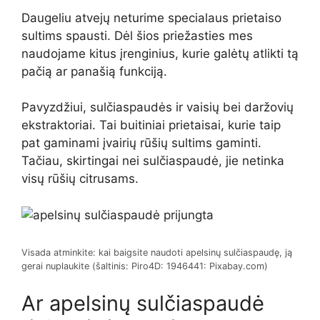
Daugeliu atvejų neturime specialaus prietaiso
sultims spausti. Dėl šios priežasties mes
naudojame kitus įrenginius, kurie galėtų atlikti tą
pačią ar panašią funkciją.
Pavyzdžiui, sulčiaspaudės ir vaisių bei daržovių
ekstraktoriai. Tai buitiniai prietaisai, kurie taip
pat gaminami įvairių rūšių sultims gaminti.
Tačiau, skirtingai nei sulčiaspaudė, jie netinka
visų rūšių citrusams.
Visada atminkite: kai baigsite naudoti apelsinų sulčiaspaudę, ją
gerai nuplaukite (šaltinis: Piro4D: 1946441: Pixabay.com)
Ar apelsinų sulčiaspaudė