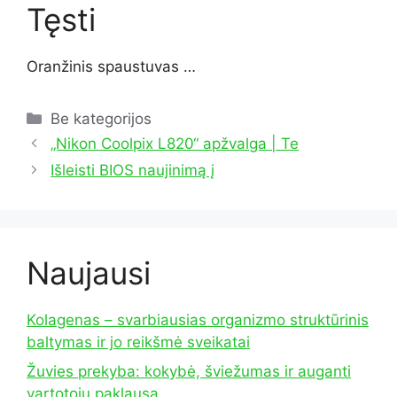
Tęsti
Oranžinis spaustuvas …
Kategorijos
Be kategorijos
„Nikon Coolpix L820“ apžvalga | Te
Išleisti BIOS naujinimą į
Naujausi
Kolagenas – svarbiausias organizmo struktūrinis
baltymas ir jo reikšmė sveikatai
Žuvies prekyba: kokybė, šviežumas ir auganti
vartotojų paklausa