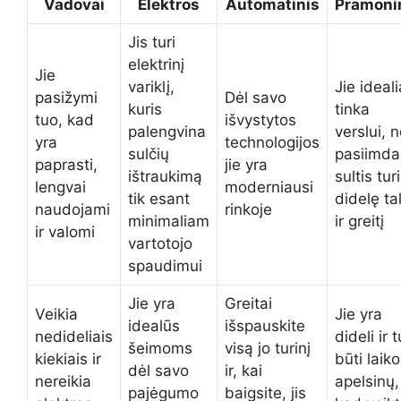
Vadovai
Elektros
Automatinis
Pramoni
Jis turi
elektrinį
Jie
variklį,
Jie ideali
pasižymi
Dėl savo
kuris
tinka
tuo, kad
išvystytos
palengvina
verslui, 
yra
technologijos
sulčių
pasiimda
paprasti,
jie yra
ištraukimą
sultis turi
lengvai
moderniausi
tik esant
didelę ta
naudojami
rinkoje
minimaliam
ir greitį
ir valomi
vartotojo
spaudimui
Jie yra
Greitai
Veikia
Jie yra
idealūs
išspauskite
nedideliais
dideli ir t
šeimoms
visą jo turinį
kiekiais ir
būti laik
dėl savo
ir, kai
nereikia
apelsinų,
pajėgumo
baigsite, jis