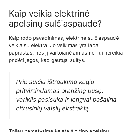
Kaip veikia elektrinė
apelsinų sulčiaspaudė?
Kaip rodo pavadinimas, elektrinė sulčiaspaudė
veikia su elektra. Jo veikimas yra labai
paprastas, nes jį vartojančiam asmeniui nereikia
pridėti jėgos, kad gautųsi sultys.
Prie sulčių ištraukimo kūgio
pritvirtindamas oranžinę pusę,
variklis pasisuka ir lengvai pašalina
citrusinių vaisių ekstraktą.
Toliau pamatysime keletą šio tipo apelsinų