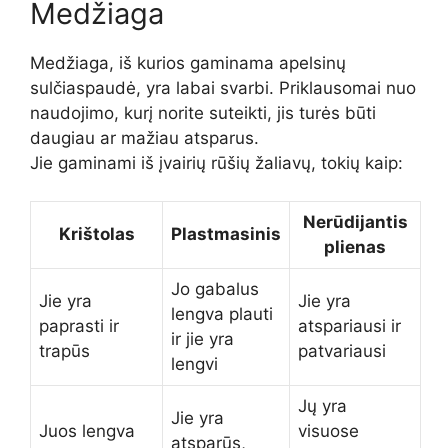
Medžiaga
Medžiaga, iš kurios gaminama apelsinų
sulčiaspaudė, yra labai svarbi. Priklausomai nuo
naudojimo, kurį norite suteikti, jis turės būti
daugiau ar mažiau atsparus.
Jie gaminami iš įvairių rūšių žaliavų, tokių kaip:
Nerūdijantis
Krištolas
Plastmasinis
plienas
Jo gabalus
Jie yra
Jie yra
lengva plauti
paprasti ir
atspariausi ir
ir jie yra
trapūs
patvariausi
lengvi
Jų yra
Jie yra
Juos lengva
visuose
atsparūs,