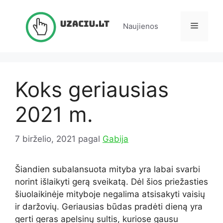
Pereiti
prie
Meniu
Naujienos
turinio
Koks geriausias
2021 m.
7 birželio, 2021
pagal
Gabija
Šiandien subalansuota mityba yra labai svarbi
norint išlaikyti gerą sveikatą. Dėl šios priežasties
šiuolaikinėje mityboje negalima atsisakyti vaisių
ir daržovių. Geriausias būdas pradėti dieną yra
gerti geras apelsinų sultis, kuriose gausu