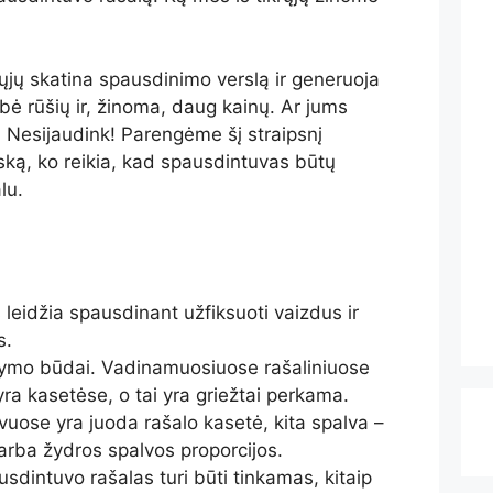
rųjų skatina spausdinimo verslą ir generuoja
bė rūšių ir, žinoma, daug kainų. Ar jums
ti? Nesijaudink! Parengėme šį straipsnį
ską, ko reikia, kad spausdintuvas būtų
lu.
leidžia spausdinant užfiksuoti vaizdus ir
s.
ikymo būdai. Vadinamuosiuose rašaliniuose
ra kasetėse, o tai yra griežtai perkama.
uose yra juoda rašalo kasetė, kita spalva –
arba žydros spalvos proporcijos.
sdintuvo rašalas turi būti tinkamas, kitaip