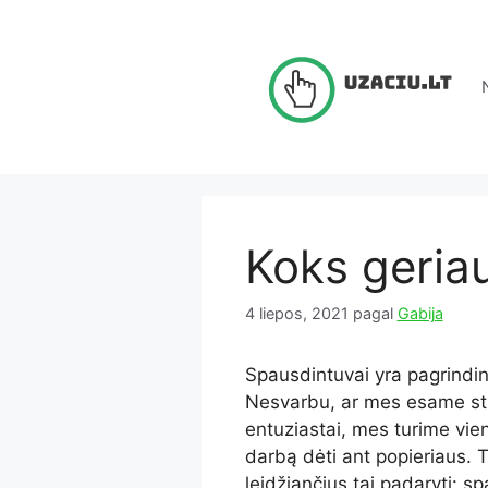
Pereiti
prie
turinio
Koks geria
4 liepos, 2021
pagal
Gabija
Spausdintuvai yra pagrindi
Nesvarbu, ar mes esame stud
entuziastai, mes turime v
darbą dėti ant popieriaus. 
leidžiančius tai padaryti: s