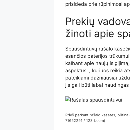
prisideda prie rūpinimosi ap
Prekių vadova
žinoti apie s
Spausdintuvų rašalo kasečių
esančios baterijos trūkumui.
kalbant apie naujų įsigijim
aspektus, į kuriuos reikia at
pateikiami dažniausiai uždu
jis gali būti labai naudingas
Prieš perkant rašalo kasetes, būtina 
71652291 / 123rf.com)