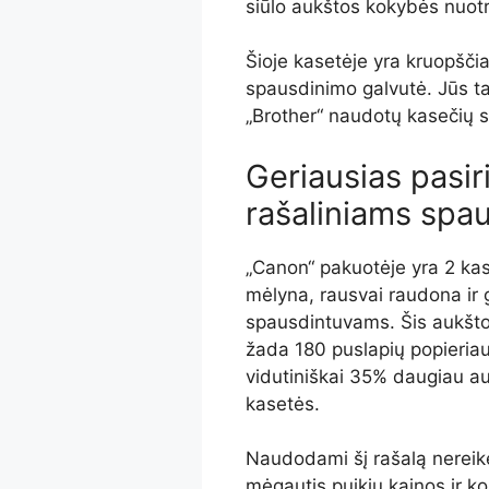
siūlo aukštos kokybės nuot
Šioje kasetėje yra kruopšči
spausdinimo galvutė. Jūs t
„Brother“ naudotų kasečių s
Geriausias pasir
rašaliniams spa
„Canon“ pakuotėje yra 2 kase
mėlyna, rausvai raudona ir g
spausdintuvams. Šis aukšto
žada 180 puslapių popieriau
vidutiniškai 35% daugiau au
kasetės.
Naudodami šį rašalą nereikės
mėgautis puikiu kainos ir ko