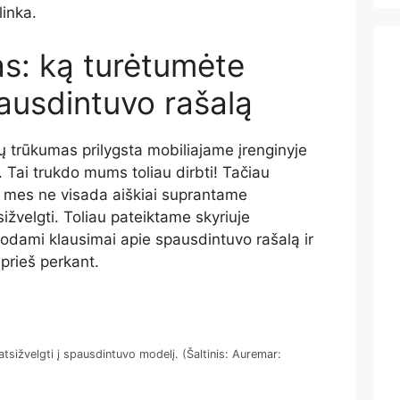
linka.
s: ką turėtumėte
pausdintuvo rašalą
 trūkumas prilygsta mobiliajame įrenginyje
 Tai trukdo mums toliau dirbti! Tačiau
ą, mes ne visada aiškiai suprantame
sižvelgti. Toliau pateiktame skyriuje
odami klausimai apie spausdintuvo rašalą ir
 prieš perkant.
atsižvelgti į spausdintuvo modelį. (Šaltinis: Auremar: