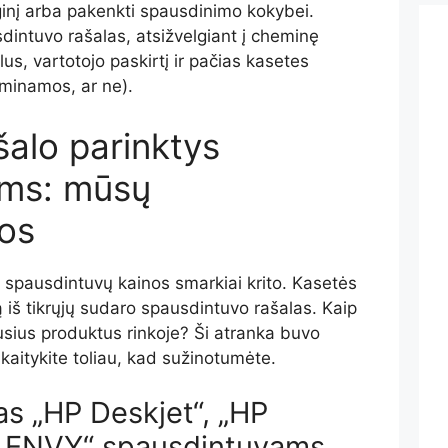
nginį arba pakenkti spausdinimo kokybei.
sdintuvo rašalas, atsižvelgiant į cheminę
lus, vartotojo paskirtį ir pačias kasetes
aminamos, ar ne).
šalo parinktys
ams: mūsų
os
s spausdintuvų kainos smarkiai krito. Kasetės
 iš tikrųjų sudaro spausdintuvo rašalas. Kaip
ausius produktus rinkoje? Ši atranka buvo
skaitykite toliau, kad sužinotumėte.
as „HP Deskjet“, „HP
HP ENVY“ spausdintuvams