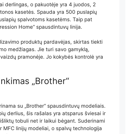
i derlingas, o pakuotėje yra 4 juodos, 2
eltonos kasetės. Spauda yra 500 puslapių
slapių spalvotoms kasetėms. Taip pat
ession Home“ spausdintuvų linija.
izavimo produktų pardavėjas, skirtas tiekti
imo medžiagas. Jie turi savo gamyklą,
es vaizdų pramonėje. Jo kokybės kontrolė yra
inkimas „Brother“
rinama su „Brother“ spausdintuvų modeliais.
ų derlius, šis rašalas yra atsparus šviesai ir
šliktų tobuli net ir laikui bėgant. Suderinami
r MFC linijų modeliai, o spalvų technologija