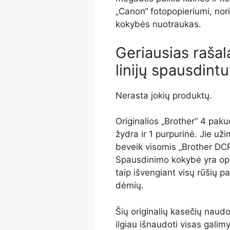
„Canon“ fotopopieriumi, nori
kokybės nuotraukas.
Geriausias raša
linijų spausdint
Nerasta jokių produktų.
Originalios „Brother“ 4 paku
žydra ir 1 purpurinė. Jie už
beveik visomis „Brother DCP
Spausdinimo kokybė yra opt
taip išvengiant visų rūšių pa
dėmių.
Šių originalių kasečių naud
ilgiau išnaudoti visas galimy