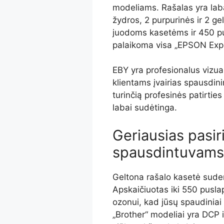
modeliams. Rašalas yra laba
žydros, 2 purpurinės ir 2 g
juodoms kasetėms ir 450 pu
palaikoma visa „EPSON Expr
EBY yra profesionalus vizual
klientams įvairias spausdin
turinčią profesinės patirti
labai sudėtinga.
Geriausias pasir
spausdintuvams
Geltona rašalo kasetė sude
Apskaičiuotas iki 550 puslapi
ozonui, kad jūsų spaudiniai i
„Brother“ modeliai yra DCP i