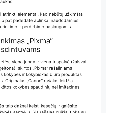
raukas.
ai atrinkti elementai, kad nebūtų užkimšta
aip pat padedate aplinkai naudodamiesi
urinkimo ir perdirbimo paslaugomis.
inkimas „Pixma“
usdintuvams
tės, viena juoda ir viena trispalvė (žalsvai
eltona), skirtos „Pixma“ rašaliniams
s kokybės ir kokybiškas biuro produktas
s. Originalus „Canon“ rašalas leidžia
kštos kokybės spaudinių nei imitacinės
 taip dažnai keisti kasečių ir galėsite
kybės santykiu. Šis rašalas puikiai tinka su