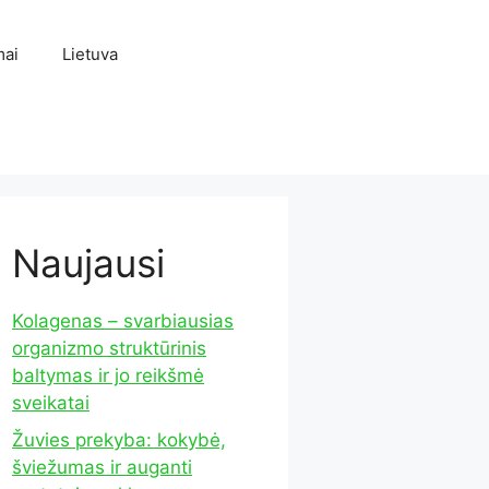
mai
Lietuva
Naujausi
Kolagenas – svarbiausias
organizmo struktūrinis
baltymas ir jo reikšmė
sveikatai
Žuvies prekyba: kokybė,
šviežumas ir auganti