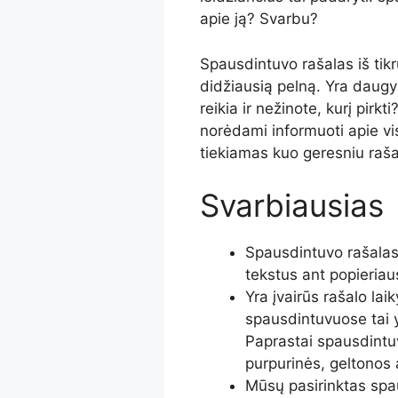
apie ją? Svarbu?
Spausdintuvo rašalas iš tik
didžiausią pelną. Yra daugy
reikia ir nežinote, kurį pirk
norėdami informuoti apie vi
tiekiamas kuo geresniu raša
Svarbiausias
Spausdintuvo rašalas 
tekstus ant popieriau
Yra įvairūs rašalo la
spausdintuvuose tai y
Paprastai spausdintuv
purpurinės, geltonos 
Mūsų pasirinktas spau