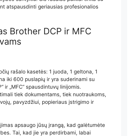
nt atspausdinti geriausias profesionalios
las Brother DCP ir MFC
uvams
očių rašalo kasetės: 1 juoda, 1 geltona, 1
ima iki 600 puslapių ir yra suderinami su
“ ir „MFC“ spausdintuvų linijomis.
imali tiek dokumentams, tiek nuotraukoms,
vojų, pavyzdžiui, popieriaus įstrigimo ir
ojimas apsaugo jūsų įrangą, kad galėtumėte
bes. Tai, kad jie yra perdirbami, labai