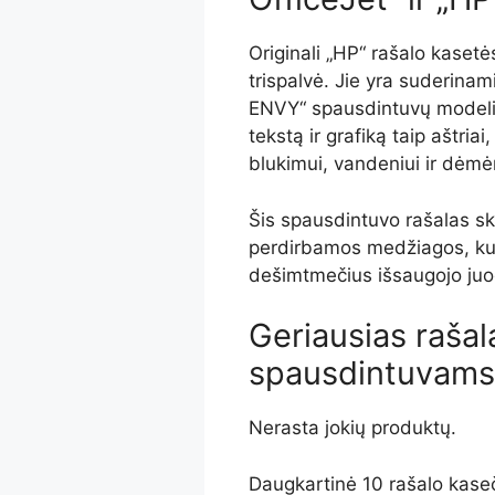
Originali „HP“ rašalo kaset
trispalvė. Jie yra suderinami
ENVY“ spausdintuvų modeliai
tekstą ir grafiką taip aštria
blukimui, vandeniui ir dėm
Šis spausdintuvo rašalas sk
perdirbamos medžiagos, kur
dešimtmečius išsaugojo juod
Geriausias raša
spausdintuvams
Nerasta jokių produktų.
Daugkartinė 10 rašalo kase