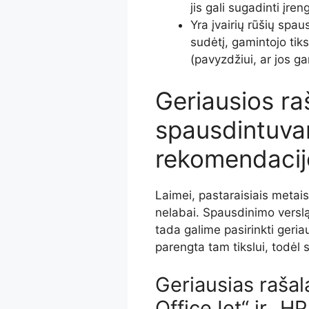
jis gali sugadinti įre
Yra įvairių rūšių spau
sudėtį, gamintojo tiks
(pavyzdžiui, ar jos g
Geriausios ra
spausdintuv
rekomendacij
Laimei, pastaraisiais metai
nelabai. Spausdinimo verslą
tada galime pasirinkti geri
parengta tam tikslui, todėl 
Geriausias rašal
OfficeJet“ ir „