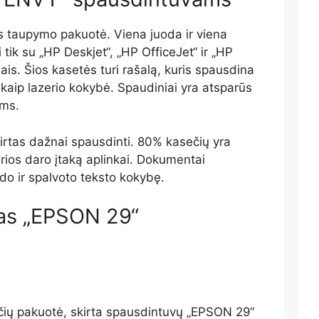
ės taupymo pakuotė. Viena juoda ir viena
 tik su „HP Deskjet“, „HP OfficeJet“ ir „HP
s. Šios kasetės turi rašalą, kuris spausdina
i, kaip lazerio kokybė. Spaudiniai yra atsparūs
ėms.
irtas dažnai spausdinti. 80% kasečių yra
ios daro įtaką aplinkai. Dokumentai
o ir spalvoto teksto kokybę.
las „EPSON 29“
čių pakuotė, skirta spausdintuvų „EPSON 29“