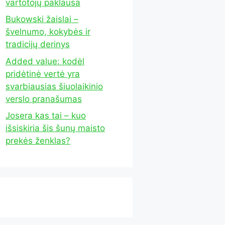
vartotojų paklausa
Bukowski žaislai –
švelnumo, kokybės ir
tradicijų derinys
Added value: kodėl
pridėtinė vertė yra
svarbiausias šiuolaikinio
verslo pranašumas
Josera kas tai – kuo
išsiskiria šis šunų maisto
prekės ženklas?