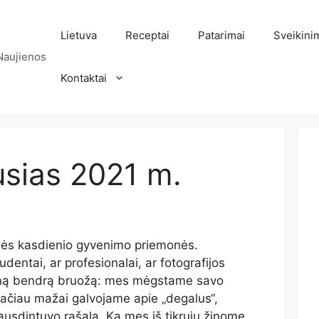
Lietuva
Receptai
Patarimai
Sveikini
Naujienos
Kontaktai
usias 2021 m.
nės kasdienio gyvenimo priemonės.
entai, ar profesionalai, ar fotografijos
ieną bendrą bruožą: mes mėgstame savo
Tačiau mažai galvojame apie „degalus“,
pausdintuvo rašalą. Ką mes iš tikrųjų žinome