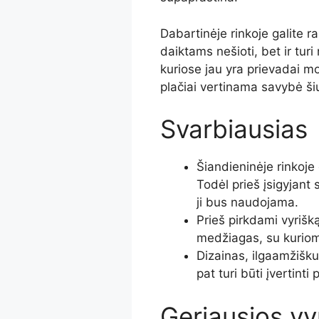
Dabartinėje rinkoje galite ra
daiktams nešioti, bet ir tur
kuriose jau yra prievadai mob
plačiai vertinama savybė ši
Svarbiausias
Šiandieninėje rinkoje g
Todėl prieš įsigyjant 
ji bus naudojama.
Prieš pirkdami vyrišk
medžiagas, su kuriomis
Dizainas, ilgaamžišku
pat turi būti įvertinti
Geriausios vy