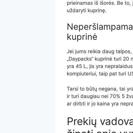
prieinamas iš išorės. Be to,
uždaryti kuprinę.
Neperšlampama, 
kuprinė
Jei jums reikia daug talpos,
„Daypacks“ kuprinė turi 20 n
yra 45 L, jis yra nepralaidu
kompiuteriui, taip pat turi U
Tarsi to būtų negana, tai y
ir turi daugiau nei 70% 5 žva
ar dirbti ir jo kaina yra nep
Prekių vadova