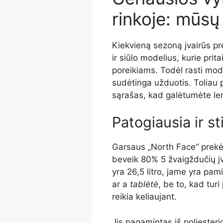
rinkoje: mūs
Kiekvieną sezoną įvairūs pr
ir siūlo modelius, kurie pri
poreikiams. Todėl rasti modelį
sudėtinga užduotis. Toliau 
sąrašas, kad galėtumėte len
Patogiausia ir st
Garsaus „North Face“ prekės
beveik 80% 5 žvaigždučių įve
yra 26,5 litro, jame yra pa
ar a
tablėtė
, be to, kad tur
reikia keliaujant.
Jis pagamintas iš poliesterio