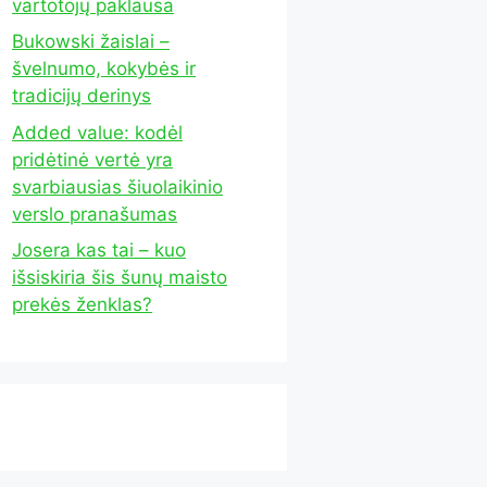
vartotojų paklausa
Bukowski žaislai –
švelnumo, kokybės ir
tradicijų derinys
Added value: kodėl
pridėtinė vertė yra
svarbiausias šiuolaikinio
verslo pranašumas
Josera kas tai – kuo
išsiskiria šis šunų maisto
prekės ženklas?