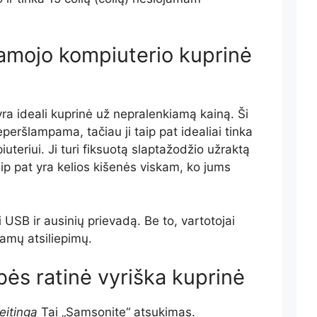
jamojo kompiuterio kuprinė
 yra ideali kuprinė už nepralenkiamą kainą. Ši
eperšlampama, tačiau ji taip pat idealiai tinka
teriui. Ji turi fiksuotą slaptažodžio užraktą
aip pat yra kelios kišenės viskam, ko jums
i USB ir ausinių prievadą. Be to, vartotojai
iamų atsiliepimų.
ės ratinė vyriška kuprinė
eitingą
Tai „Samsonite“ atsukimas.