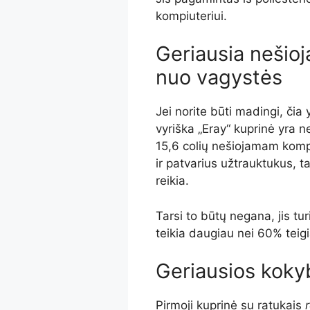
kompiuteriui.
Geriausia nešio
nuo vagystės
Jei norite būti madingi, čia
vyriška „Eray“ kuprinė yra n
15,6 colių nešiojamam kompiu
ir patvarius užtrauktukus, t
reikia.
Tarsi to būtų negana, jis tur
teikia daugiau nei 60% teig
Geriausios kokyb
Pirmoji kuprinė su ratukais
r