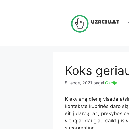
Pereiti
prie
turinio
Koks geria
8 liepos, 2021
pagal
Gabija
Kiekvieną dieną visada atsi
kontekste kuprinės daro šią
eiti į darbą, ar į prekybos ce
vieną ar daugiau daiktų iš vi
supaprastina.