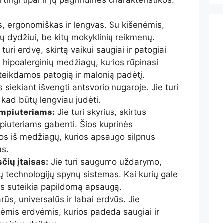
, ergonomiškas ir lengvas. Su kišenėmis,
ų dydžiui, be kitų mokyklinių reikmenų.
 turi erdvę, skirtą vaikui saugiai ir patogiai
š hipoalerginių medžiagų, kurios rūpinasi
teikdamos patogią ir malonią padėtį.
siekiant išvengti antsvorio nugaroje. Jie turi
 kad būtų lengviau judėti.
mpiuteriams:
Jie turi skyrius, skirtus
iuteriams gabenti. Šios kuprinės
s iš medžiagų, kurios apsaugo silpnus
us.
ių įtaisas:
Jie turi saugumo uždarymo,
jų technologijų spynų sistemas. Kai kurių gale
is suteikia papildomą apsaugą.
arūs, universalūs ir labai erdvūs. Jie
lėmis erdvėmis, kurios padeda saugiai ir