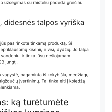
 jo užsegimas su raišteliu padeda greičiau
didesnės talpos vyriška
 jūs pasirinkote tinkamą produktą. Ši
epriklausomų kišenių ir visų dydžių. Jo talpa
s vandeniui ir tinka jūsų nešiojamam
SB jungtį.
ra vagystė, pagaminta iš kokybiškų medžiagų
igždučių įvertinimų. Tai tinka eiti į koledžą
ralenkiama.
s: ką turėtumėte