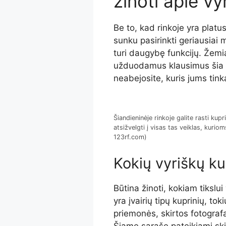
žinoti apie vy
Be to, kad rinkoje yra platus
sunku pasirinkti geriausiai 
turi daugybę funkcijų. Žemi
užduodamus klausimus šia t
neabejosite, kuris jums tin
Šiandieninėje rinkoje galite rasti kupr
atsižvelgti į visas tas veiklas, kuri
123rf.com)
Kokių vyriškų kup
Būtina žinoti, kokiam tikslu
yra įvairių tipų kuprinių, to
priemonės, skirtos fotogra
Šiame sąraše pateikiami skirt