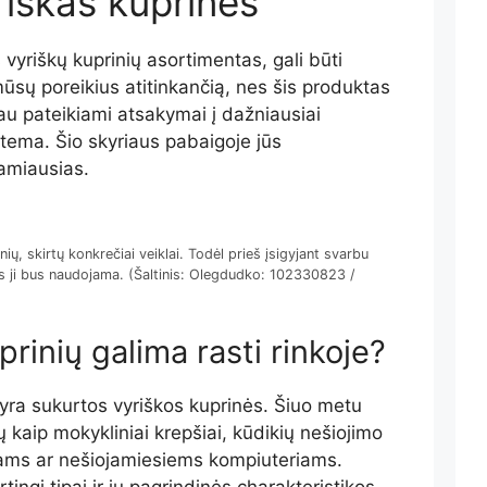
riškas kuprines
 vyriškų kuprinių asortimentas, gali būti
mūsų poreikius atitinkančią, nes šis produktas
au pateikiami atsakymai į dažniausiai
ema. Šio skyriaus pabaigoje jūs
kamiausias.
inių, skirtų konkrečiai veiklai. Todėl prieš įsigyjant svarbu
oms ji bus naudojama. (Šaltinis: Olegdudko: 102330823 /
rinių galima rasti rinkoje?
i yra sukurtos vyriškos kuprinės. Šiuo metu
kių kaip mokykliniai krepšiai, kūdikių nešiojimo
fams ar nešiojamiesiems kompiuteriams.
ingi tipai ir jų pagrindinės charakteristikos.