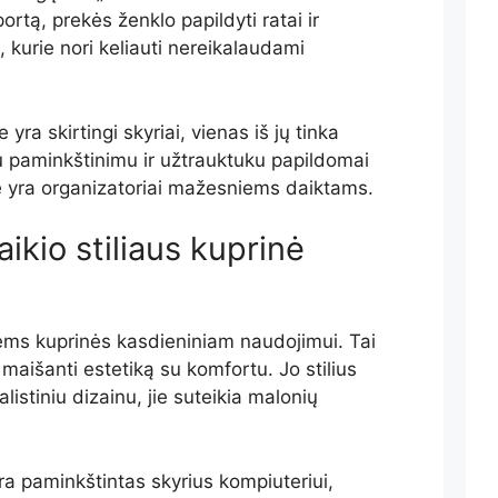
rtą, prekės ženklo papildyti ratai ir
, kurie nori keliauti nereikalaudami
e yra skirtingi skyriai, vienas iš jų tinka
u paminkštinimu ir užtrauktuku papildomai
e yra organizatoriai mažesniems daiktams.
aikio stiliaus kuprinė
ems kuprinės kasdieniniam naudojimui. Tai
, maišanti estetiką su komfortu. Jo stilius
istiniu dizainu, jie suteikia malonių
yra paminkštintas skyrius kompiuteriui,