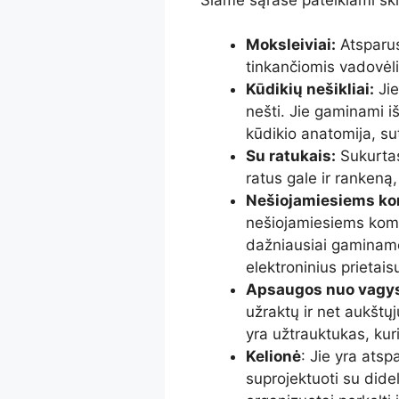
Moksleiviai:
Atsparus
tinkančiomis vadovėli
Kūdikių nešikliai:
Jie
nešti. Jie gaminami i
kūdikio anatomija, su
Su ratukais:
Sukurtas 
ratus gale ir rankeną,
Nešiojamiesiems ko
nešiojamiesiems komp
dažniausiai gaminamo
elektroninius prietais
Apsaugos nuo vagysč
užraktų ir net aukštų
yra užtrauktukas, kur
Kelionė
: Jie yra atsp
suprojektuoti su dide