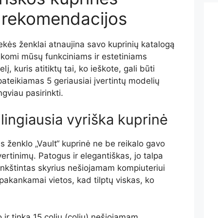
ų rekomendacijos
ekės ženklai atnaujina savo kuprinių katalogą
taikomi mūsų funkciniams ir estetiniams
, kuris atitiktų tai, ko ieškote, gali būti
pateikiamas 5 geriausiai įvertintų modelių
gviau pasirinkti.
ilingiausia vyriška kuprinė
 ženklo „Vault“ kuprinė ne be reikalo gavo
rtinimų. Patogus ir elegantiškas, jo talpa
minkštintas skyrius nešiojamam kompiuteriui
i pakankamai vietos, kad tilptų viskas, ko
 ir tinka 15 colių (colių) nešiojamam