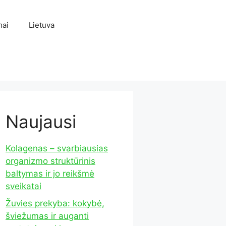
mai
Lietuva
Naujausi
Kolagenas – svarbiausias
organizmo struktūrinis
baltymas ir jo reikšmė
sveikatai
Žuvies prekyba: kokybė,
šviežumas ir auganti