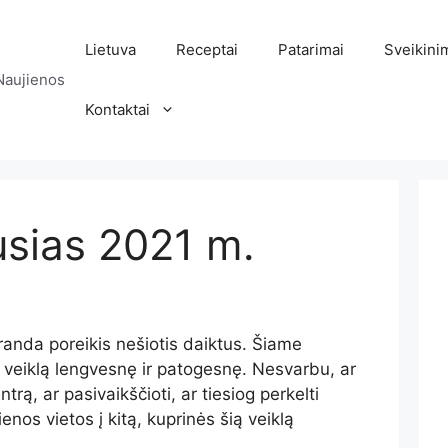
Lietuva
Receptai
Patarimai
Sveikini
Naujienos
Kontaktai
usias 2021 m.
randa poreikis nešiotis daiktus. Šiame
 veiklą lengvesnę ir patogesnę. Nesvarbu, ar
ntrą, ar pasivaikščioti, ar tiesiog perkelti
enos vietos į kitą, kuprinės šią veiklą