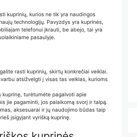
sti kuprinių, kurios ne tik yra naudingos
i naujų technologijų. Pavyzdys yra kuprinės,
iliajam telefonui įkrauti, be abejo, tai yra
uolaikiniame pasaulyje.
alite rasti kuprinių, skirtų konkrečiai veiklai.
svarbu atsižvelgti į visas tas veiklas, kurioms
ą kuprinę, turėtumėte pagalvoti apie
 jie pagaminti, jos palaikomą svorį ir talpą.
mas, aksesuarai ir jų naudojimo būdas taip
 prieš įsigyjant vyrišką kuprinę.
riškos kuprinės