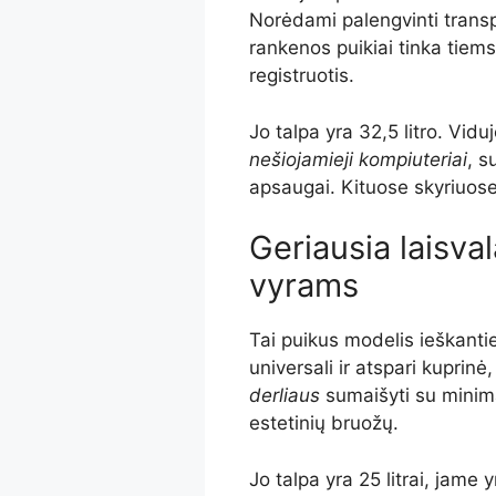
Norėdami palengvinti transpo
rankenos puikiai tinka tiems
registruotis.
Jo talpa yra 32,5 litro. Viduj
nešiojamieji kompiuteriai
, s
apsaugai. Kituose skyriuos
Geriausia laisval
vyrams
Tai puikus modelis ieškanti
universali ir atspari kuprinė
derliaus
sumaišyti su minimal
estetinių bruožų.
Jo talpa yra 25 litrai, jame 