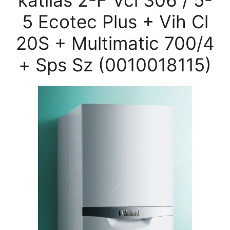
katilas 2-F Vci 306 / 5-
5 Ecotec Plus + Vih Cl
20S + Multimatic 700/4
+ Sps Sz (0010018115)