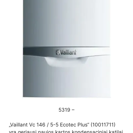
5319 –
„Vaillant Vc 146 / 5-5 Ecotec Plus“ (10011711)
yra geriausi naujos kartos kondensaciniai katilai