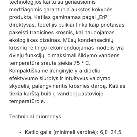
technologijos kartu su geriausiomis
medžiagomis garantuoja aukštos kokybės
produktą. Katilas gaminamas pagal „ErP“
direktyvas, todėl jis puikiai tinka kaip prietaisas
pakeisti tradicines krosnis, kai naudojamas
ekologiškas dizainas. Mūsų kondensacinių
krosnių reitingo rekomenduojamas modelis yra
dviejų funkcijų, o maksimali šildymo vandens
temperatūra sraute siekia 75 ° C.
Kompaktiškame įrenginyje yra didelio
efektyvumo siurblys ir intuityvus valdymo
skydelis, palengvinantis krosnies darbą. Katilas
tiekia karštą buitinį vandenį pastovioje
temperatūroje.
Techniniai duomenys:
Katilo galia (minimali vardinė): 6,8–24,5