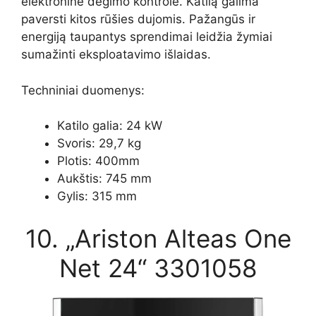
elektroninė degimo kontrolė. Katilą galima
paversti kitos rūšies dujomis. Pažangūs ir
energiją taupantys sprendimai leidžia žymiai
sumažinti eksploatavimo išlaidas.
Techniniai duomenys:
Katilo galia: 24 kW
Svoris: 29,7 kg
Plotis: 400mm
Aukštis: 745 mm
Gylis: 315 mm
10. „Ariston Alteas One
Net 24“ 3301058