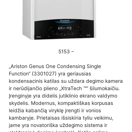
5153 –
„Ariston Genus One Condensing Single
Function“ (3301027) yra geriausias
kondensacinis katilas su uždara degimo kamera
ir nerūdijančio plieno „XtraTech ™“ šilumokaičiu.
Įrenginyje yra didelis jutiklinio ekrano valdymo
skydelis. Modernus, kompaktiškas korpusas
leidžia kabančią viryklę įrengti ir vonios
kambaryje. Prietaisas išsiskiria tyliu veikimu,
jame yra novatoriška uždegimo sistema ir