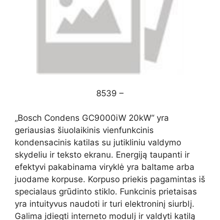
8539 –
„Bosch Condens GC9000iW 20kW“ yra
geriausias šiuolaikinis vienfunkcinis
kondensacinis katilas su jutikliniu valdymo
skydeliu ir teksto ekranu. Energiją taupanti ir
efektyvi pakabinama viryklė yra baltame arba
juodame korpuse. Korpuso priekis pagamintas iš
specialaus grūdinto stiklo. Funkcinis prietaisas
yra intuityvus naudoti ir turi elektroninį siurblį.
Galima įdiegti interneto modulį ir valdyti katilą