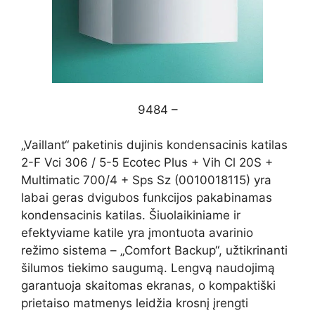
9484 –
„Vaillant“ paketinis dujinis kondensacinis katilas
2-F Vci 306 / 5-5 Ecotec Plus + Vih Cl 20S +
Multimatic 700/4 + Sps Sz (0010018115) yra
labai geras dvigubos funkcijos pakabinamas
kondensacinis katilas. Šiuolaikiniame ir
efektyviame katile yra įmontuota avarinio
režimo sistema – „Comfort Backup“, užtikrinanti
šilumos tiekimo saugumą. Lengvą naudojimą
garantuoja skaitomas ekranas, o kompaktiški
prietaiso matmenys leidžia krosnį įrengti