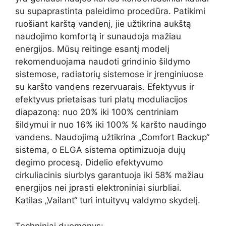
su supaprastinta paleidimo procedūra. Patikimi
ruošiant karštą vandenį, jie užtikrina aukštą
naudojimo komfortą ir sunaudoja mažiau
energijos. Mūsų reitinge esantį modelį
rekomenduojama naudoti grindinio šildymo
sistemose, radiatorių sistemose ir įrenginiuose
su karšto vandens rezervuarais. Efektyvus ir
efektyvus prietaisas turi platų moduliacijos
diapazoną: nuo 20% iki 100% centriniam
šildymui ir nuo 16% iki 100% % karšto naudingo
vandens. Naudojimą užtikrina „Comfort Backup“
sistema, o ELGA sistema optimizuoja dujų
degimo procesą. Didelio efektyvumo
cirkuliacinis siurblys garantuoja iki 58% mažiau
energijos nei įprasti elektroniniai siurbliai.
Katilas „Vailant“ turi intuityvų valdymo skydelį.
Techniniai duomenys: