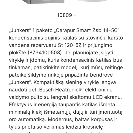
10809 –
„Junkers“ 1 paketo „Cerapur Smart Zsb 14-5C“
kondensacinis dujinis katilas su stovinčiu karšto
vandens rezervuaru St 120-5Z ir prijungimo
plokšte (8734100508). Jei planuojate įsigyti
viryklę ir įdomu, kuris kondensacinis katilas bus
tinkamas, patikrinkite modelį, kurį mūsų reitinge
pateikė šildymo rinkoje pripažinta bendrovė
„Junkers“. Kompaktišką sieninę viryklę lengva
naudoti dėl „Bosch Heatronic®“ elektroninio
valdymo pulto su lengvai skaitomu LCD ekranu.
Efektyvus ir energiją taupantis katilas išmeta
minimalų kiekį išmetamųjų dujų ir turi įmontuotą
oro automatiką. Modernus, baltas korpusas ir
tylus prietaiso veikimas leidžia krosnelę