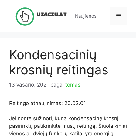
Pereiti
prie
Meniu
Naujienos
turinio
Kondensacinių
krosnių reitingas
13 vasario, 2021
pagal
tomas
Reitingo atnaujinimas: 20.02.01
Jei norite sužinoti, kurią kondensacinę krosnį
pasirinkti, patikrinkite mūsų reitingą. Šiuolaikiniai
vienos ar dviejų funkcijų katilai yra energiją