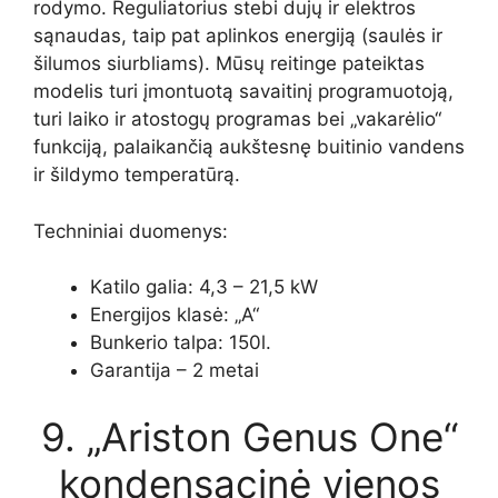
rodymo. Reguliatorius stebi dujų ir elektros
sąnaudas, taip pat aplinkos energiją (saulės ir
šilumos siurbliams). Mūsų reitinge pateiktas
modelis turi įmontuotą savaitinį programuotoją,
turi laiko ir atostogų programas bei „vakarėlio“
funkciją, palaikančią aukštesnę buitinio vandens
ir šildymo temperatūrą.
Techniniai duomenys:
Katilo galia: 4,3 – 21,5 kW
Energijos klasė: „A“
Bunkerio talpa: 150l.
Garantija – 2 metai
9. „Ariston Genus One“
kondensacinė vienos