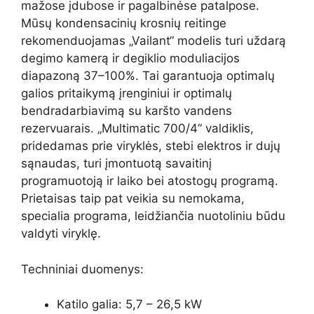
mažose įdubose ir pagalbinėse patalpose.
Mūsų kondensacinių krosnių reitinge
rekomenduojamas „Vailant“ modelis turi uždarą
degimo kamerą ir degiklio moduliacijos
diapazoną 37–100%. Tai garantuoja optimalų
galios pritaikymą įrenginiui ir optimalų
bendradarbiavimą su karšto vandens
rezervuarais. „Multimatic 700/4“ valdiklis,
pridedamas prie viryklės, stebi elektros ir dujų
sąnaudas, turi įmontuotą savaitinį
programuotoją ir laiko bei atostogų programą.
Prietaisas taip pat veikia su nemokama,
specialia programa, leidžiančia nuotoliniu būdu
valdyti viryklę.
Techniniai duomenys:
Katilo galia: 5,7 – 26,5 kW