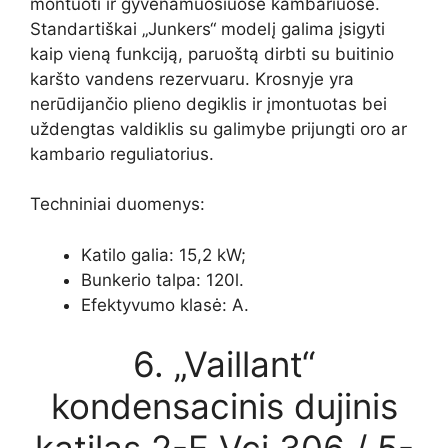
montuoti ir gyvenamuosiuose kambariuose.
Standartiškai „Junkers“ modelį galima įsigyti
kaip vieną funkciją, paruoštą dirbti su buitinio
karšto vandens rezervuaru. Krosnyje yra
nerūdijančio plieno degiklis ir įmontuotas bei
uždengtas valdiklis su galimybe prijungti oro ar
kambario reguliatorius.
Techniniai duomenys:
Katilo galia: 15,2 kW;
Bunkerio talpa: 120l.
Efektyvumo klasė: A.
6. „Vaillant“
kondensacinis dujinis