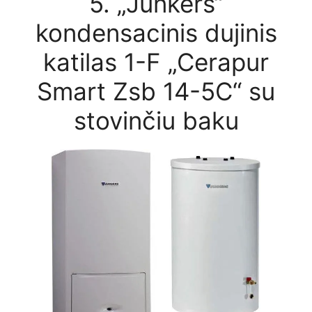
5. „Junkers“
kondensacinis dujinis
katilas 1-F „Cerapur
Smart Zsb 14-5C“ su
stovinčiu baku