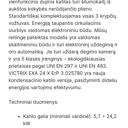
vienfunkcinis dujinis katilas turi šilumokaitį iš
aukštos kokybės nerūdijančio plieno.
Standartiškai komplektuojamas visas 3 krypčių
vožtuvas. Energiją taupantis cirkuliacinis
siurblys valdomas elektroniniu būdu. Mūsų
reitinge pateiktas modelis yra valdomas
skaitmeniniu būdu ir turi elektroninį uždegimą ir
oro automatiką. Jis turi uždarą degimo kamerą
ir yra 5 klasės įrenginys – ekologiškiausias
prietaisas pagal UNI EN 297 ir UNI EN 483.
VICTRIX EXA 24 X ErP 3.025780 yra nauja
kondensacinio katilo versija, pasižyminti dideliu
energijos vartojimo efektyvumu.
Techniniai duomenys:
Katilo galia (minimali vardinė): 5,7 ÷ 24,2
kW