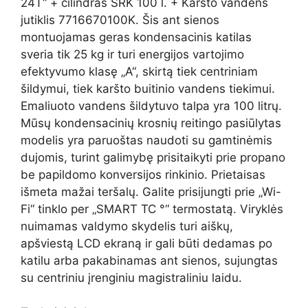
24T“ + cilindras SRK 100 l. + Karšto vandens
jutiklis 7716670100K. Šis ant sienos
montuojamas geras kondensacinis katilas
sveria tik 25 kg ir turi energijos vartojimo
efektyvumo klasę „A“, skirtą tiek centriniam
šildymui, tiek karšto buitinio vandens tiekimui.
Emaliuoto vandens šildytuvo talpa yra 100 litrų.
Mūsų kondensacinių krosnių reitingo pasiūlytas
modelis yra paruoštas naudoti su gamtinėmis
dujomis, turint galimybę prisitaikyti prie propano
be papildomo konversijos rinkinio. Prietaisas
išmeta mažai teršalų. Galite prisijungti prie „Wi-
Fi“ tinklo per „SMART TC °“ termostatą. Viryklės
nuimamas valdymo skydelis turi aiškų,
apšviestą LCD ekraną ir gali būti dedamas po
katilu arba pakabinamas ant sienos, sujungtas
su centriniu įrenginiu magistraliniu laidu.