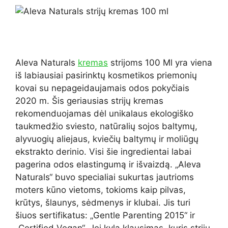
Aleva Naturals
kremas
strijoms 100 Ml yra viena
iš labiausiai pasirinktų kosmetikos priemonių
kovai su nepageidaujamais odos pokyčiais
2020 m. Šis geriausias strijų kremas
rekomenduojamas dėl unikalaus ekologiško
taukmedžio sviesto, natūralių sojos baltymų,
alyvuogių aliejaus, kviečių baltymų ir moliūgų
ekstrakto derinio. Visi šie ingredientai labai
pagerina odos elastingumą ir išvaizdą. „Aleva
Naturals“ buvo specialiai sukurtas jautrioms
moters kūno vietoms, tokioms kaip pilvas,
krūtys, šlaunys, sėdmenys ir klubai. Jis turi
šiuos sertifikatus: „Gentle Parenting 2015“ ir
„Certified Vegan“. Jei kyla klausimas, kuris strijų