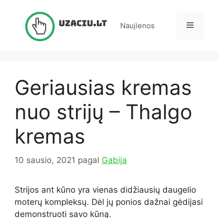
Pereiti
prie
Meniu
Naujienos
turinio
Geriausias kremas
nuo strijų – Thalgo
kremas
10 sausio, 2021
pagal
Gabija
Strijos ant kūno yra vienas didžiausių daugelio
moterų kompleksų. Dėl jų ponios dažnai gėdijasi
demonstruoti savo kūną.