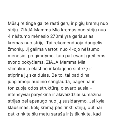
Mūsų reitinge galite rasti gerų ir pigių kremų nuo
strijų. ZIAJA Mamma Mia kremas nuo strijų nuo
4 nėštumo mėnesio 270ml yra geriausias
kremas nuo strijų. Tai rekomenduoja daugelis
žmonių. Jį galima vartoti nuo 4-ojo nėštumo
mėnesio, po gimdymo, taip pat esant greitiems
svorio pokyčiams. ZIAJA Mamma Mia
stimuliuoja elastino ir kolageno sintezę ir
stiprina jų skaidulas. Be to, tai padidina
jungiamojo audinio sanglaudą, pagerina ir
tonizuoja odos struktūrą, o svarbiausia –
intensyviai paryškina ir akivaizdžiai sumažina
strijas bei apsaugo nuo jų susidarymo. Jei kyla
klausimas, kokį kremą pasirinkti strijų, būtinai
patikrinkite šių metų sąrašą ir įsitikinkite, kad