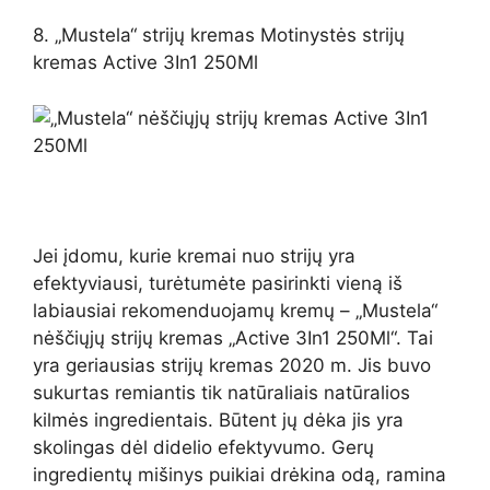
8. „Mustela“ strijų kremas Motinystės strijų
kremas Active 3In1 250Ml
Jei įdomu, kurie kremai nuo strijų yra
efektyviausi, turėtumėte pasirinkti vieną iš
labiausiai rekomenduojamų kremų – „Mustela“
nėščiųjų strijų kremas „Active 3In1 250Ml“. Tai
yra geriausias strijų kremas 2020 m. Jis buvo
sukurtas remiantis tik natūraliais natūralios
kilmės ingredientais. Būtent jų dėka jis yra
skolingas dėl didelio efektyvumo. Gerų
ingredientų mišinys puikiai drėkina odą, ramina