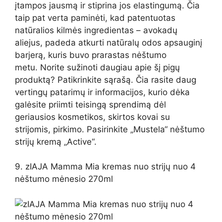
įtampos jausmą ir stiprina jos elastingumą. Čia
taip pat verta paminėti, kad patentuotas
natūralios kilmės ingredientas – avokadų
aliejus, padeda atkurti natūralų odos apsauginį
barjerą, kuris buvo prarastas nėštumo
metu. Norite sužinoti daugiau apie šį pigų
produktą? Patikrinkite sąrašą. Čia rasite daug
vertingų patarimų ir informacijos, kurio dėka
galėsite priimti teisingą sprendimą dėl
geriausios kosmetikos, skirtos kovai su
strijomis, pirkimo. Pasirinkite „Mustela“ nėštumo
strijų kremą „Active“.
9. zIAJA Mamma Mia kremas nuo strijų nuo 4
nėštumo mėnesio 270ml