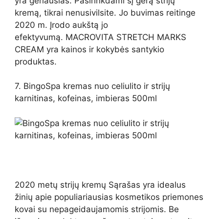
yra geriausias. Pasirinkdami šį gerą strijų
kremą, tikrai nenusivilsite. Jo buvimas reitinge
2020 m. Įrodo aukštą jo
efektyvumą. MACROVITA STRETCH MARKS
CREAM yra kainos ir kokybės santykio
produktas.
7. BingoSpa kremas nuo celiulito ir strijų
karnitinas, kofeinas, imbieras 500ml
2020 metų strijų kremų Sąrašas yra idealus
žinių apie populiariausias kosmetikos priemones
kovai su nepageidaujamomis strijomis. Be