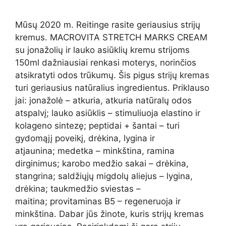
Mūsų 2020 m. Reitinge rasite geriausius strijų
kremus. MACROVITA STRETCH MARKS CREAM
su jonažolių ir lauko asiūklių kremu strijoms
150ml dažniausiai renkasi moterys, norinčios
atsikratyti odos trūkumų. Šis pigus strijų kremas
turi geriausius natūralius ingredientus. Priklauso
jai: jonažolė – atkuria, atkuria natūralų odos
atspalvį; lauko asiūklis – stimuliuoja elastino ir
kolageno sintezę; peptidai + šantai – turi
gydomąjį poveikį, drėkina, lygina ir
atjaunina; medetka – minkština, ramina
dirginimus; karobo medžio sakai – drėkina,
stangrina; saldžiųjų migdolų aliejus – lygina,
drėkina; taukmedžio sviestas –
maitina; provitaminas B5 – regeneruoja ir
minkština. Dabar jūs žinote, kuris strijų kremas