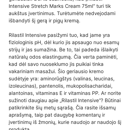
Intensive Stretch Marks Cream 75ml“ turi tik
aukštus įvertinimus. Turėtumėte nedvejodami
išbandyti šį gerą ir pigų kremą.
Rilastil Intensive pasižymi tuo, kad jame yra
fiziologinis pH, dėl kurio jis apsaugo nuo esamų
strijų ir jas sumažina. Be to, tai padeda išlaikyti
natūralų odos elastingumą. Čia verta paminėti,
kad dėl savo nuoseklumo jis puikiai tinka
vakariniam masažui. Šio geriausio kremo
sudėtyje yra: aminorūgštys (valinas, leucinas,
izoleucinas), pantenolis, mukopolisacharidai,
alantoinas, vitaminas E ir vitaminas PP. Ar norite
sužinoti daugiau apie „Rilastil Intensive“? Būtinai
patikrinkite šių metų sąrašą. Čia rasite išsamų
aprašymą, taip pat daugybę komentarų ir
įvertinimų iš žmonių, kurie naudojo ar naudojo šį
produktą.