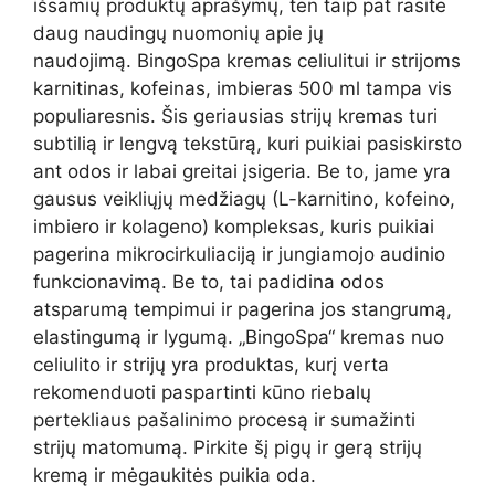
išsamių produktų aprašymų, ten taip pat rasite
daug naudingų nuomonių apie jų
naudojimą. BingoSpa kremas celiulitui ir strijoms
karnitinas, kofeinas, imbieras 500 ml tampa vis
populiaresnis. Šis geriausias strijų kremas turi
subtilią ir lengvą tekstūrą, kuri puikiai pasiskirsto
ant odos ir labai greitai įsigeria. Be to, jame yra
gausus veikliųjų medžiagų (L-karnitino, kofeino,
imbiero ir kolageno) kompleksas, kuris puikiai
pagerina mikrocirkuliaciją ir jungiamojo audinio
funkcionavimą. Be to, tai padidina odos
atsparumą tempimui ir pagerina jos stangrumą,
elastingumą ir lygumą. „BingoSpa“ kremas nuo
celiulito ir strijų yra produktas, kurį verta
rekomenduoti paspartinti kūno riebalų
pertekliaus pašalinimo procesą ir sumažinti
strijų matomumą. Pirkite šį pigų ir gerą strijų
kremą ir mėgaukitės puikia oda.