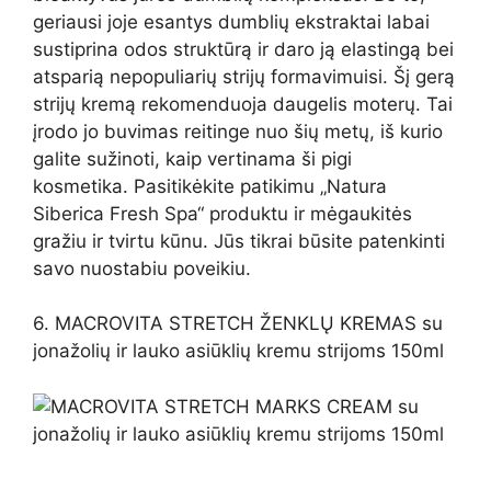
geriausi joje esantys dumblių ekstraktai labai
sustiprina odos struktūrą ir daro ją elastingą bei
atsparią nepopuliarių strijų formavimuisi. Šį gerą
strijų kremą rekomenduoja daugelis moterų. Tai
įrodo jo buvimas reitinge nuo šių metų, iš kurio
galite sužinoti, kaip vertinama ši pigi
kosmetika. Pasitikėkite patikimu „Natura
Siberica Fresh Spa“ produktu ir mėgaukitės
gražiu ir tvirtu kūnu. Jūs tikrai būsite patenkinti
savo nuostabiu poveikiu.
6. MACROVITA STRETCH ŽENKLŲ KREMAS su
jonažolių ir lauko asiūklių kremu strijoms 150ml