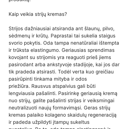
Kaip veikia strijų kremas?
Strijos dažniausiai atsiranda ant šlaunų, pilvo,
sėdmenų ir krūtų. Paprastai tai sukelia staigus
svorio pokytis. Oda tampa nenatūraliai ištempta
ir trūksta elastingumo. Geriausias sprendimas
kovojant su strijomis yra reaguoti prieš jiems
pasirodant arba ankstyvoje stadijoje, kai jos dar
tik pradeda atsirasti. Todėl verta kuo greičiau
pasirūpinti tinkama mityba ir odos
priežiūra. Rausvus atspalvius gali būti
lengviausia pašalinti. Pasirinkę geriausią kremą
nuo strijų, galite pašalinti strijas ir veiksmingai
neutralizuoti naujų formavimąsi. Geras strijų
kremas palaiko kolageno skaidulų regeneraciją
ir padeda užpildyti įtampų sukeltus