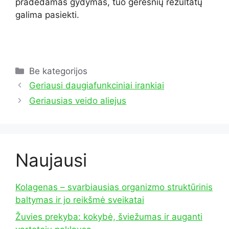
pradedamas gydymas, tuo geresnių rezultatų
galima pasiekti.
Kategorijos
Be kategorijos
Geriausi daugiafunkciniai irankiai
Geriausias veido aliejus
Naujausi
Kolagenas – svarbiausias organizmo struktūrinis
baltymas ir jo reikšmė sveikatai
Žuvies prekyba: kokybė, šviežumas ir auganti