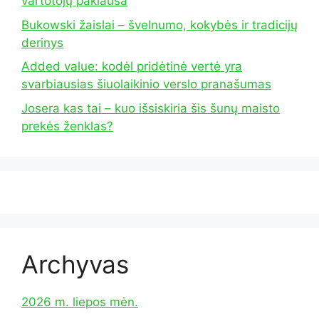
vartotojų paklausa
Bukowski žaislai – švelnumo, kokybės ir tradicijų
derinys
Added value: kodėl pridėtinė vertė yra
svarbiausias šiuolaikinio verslo pranašumas
Josera kas tai – kuo išsiskiria šis šunų maisto
prekės ženklas?
Archyvas
2026 m. liepos mėn.