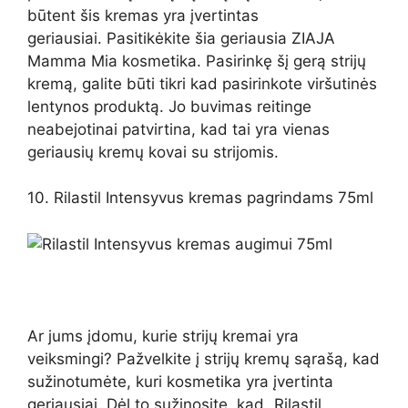
būtent šis kremas yra įvertintas
geriausiai. Pasitikėkite šia geriausia ZIAJA
Mamma Mia kosmetika. Pasirinkę šį gerą strijų
kremą, galite būti tikri kad pasirinkote viršutinės
lentynos produktą. Jo buvimas reitinge
neabejotinai patvirtina, kad tai yra vienas
geriausių kremų kovai su strijomis.
10. Rilastil Intensyvus kremas pagrindams 75ml
Ar jums įdomu, kurie strijų kremai yra
veiksmingi? Pažvelkite į strijų kremų sąrašą, kad
sužinotumėte, kuri kosmetika yra įvertinta
geriausiai. Dėl to sužinosite, kad „Rilastil