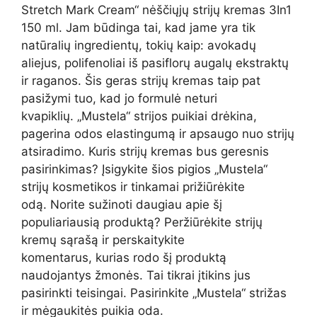
Stretch Mark Cream“ nėščiųjų strijų kremas 3In1
150 ml. Jam būdinga tai, kad jame yra tik
natūralių ingredientų, tokių kaip: avokadų
aliejus, polifenoliai iš pasiflorų augalų ekstraktų
ir raganos. Šis geras strijų kremas taip pat
pasižymi tuo, kad jo formulė neturi
kvapiklių. „Mustela“ strijos puikiai drėkina,
pagerina odos elastingumą ir apsaugo nuo strijų
atsiradimo. Kuris strijų kremas bus geresnis
pasirinkimas? Įsigykite šios pigios „Mustela“
strijų kosmetikos ir tinkamai prižiūrėkite
odą. Norite sužinoti daugiau apie šį
populiariausią produktą? Peržiūrėkite strijų
kremų sąrašą ir perskaitykite
komentarus, kurias rodo šį produktą
naudojantys žmonės. Tai tikrai įtikins jus
pasirinkti teisingai. Pasirinkite „Mustela“ strižas
ir mėgaukitės puikia oda.