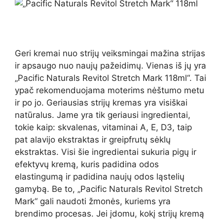
Geri kremai nuo strijų veiksmingai mažina strijas
ir apsaugo nuo naujų pažeidimų. Vienas iš jų yra
„Pacific Naturals Revitol Stretch Mark 118ml“. Tai
ypač rekomenduojama moterims nėštumo metu
ir po jo. Geriausias strijų kremas yra visiškai
natūralus. Jame yra tik geriausi ingredientai,
tokie kaip: skvalenas, vitaminai A, E, D3, taip
pat alavijo ekstraktas ir greipfrutų sėklų
ekstraktas. Visi šie ingredientai sukuria pigų ir
efektyvų kremą, kuris padidina odos
elastingumą ir padidina naujų odos ląstelių
gamybą. Be to, „Pacific Naturals Revitol Stretch
Mark“ gali naudoti žmonės, kuriems yra
brendimo procesas. Jei įdomu, kokį strijų kremą