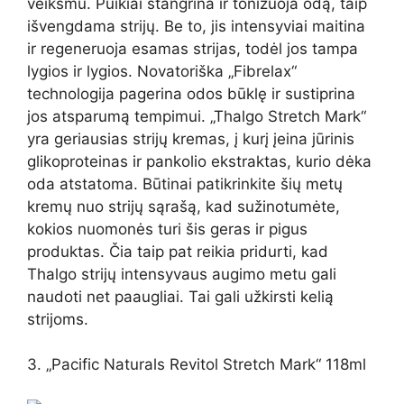
veiksmu. Puikiai stangrina ir tonizuoja odą, taip
išvengdama strijų. Be to, jis intensyviai maitina
ir regeneruoja esamas strijas, todėl jos tampa
lygios ir lygios. Novatoriška „Fibrelax“
technologija pagerina odos būklę ir sustiprina
jos atsparumą tempimui. „Thalgo Stretch Mark“
yra geriausias strijų kremas, į kurį įeina jūrinis
glikoproteinas ir pankolio ekstraktas, kurio dėka
oda atstatoma. Būtinai patikrinkite šių metų
kremų nuo strijų sąrašą, kad sužinotumėte,
kokios nuomonės turi šis geras ir pigus
produktas. Čia taip pat reikia pridurti, kad
Thalgo strijų intensyvaus augimo metu gali
naudoti net paaugliai. Tai gali užkirsti kelią
strijoms.
3. „Pacific Naturals Revitol Stretch Mark“ 118ml