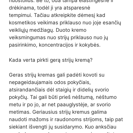
nuostolius. Be to, oda tampa elastingesnė ir
drėkinama, todėl ji yra atsparesnė
tempimui. Tačiau atkreipkite dėmesį kad
kosmetikos veikimas priklauso nuo joje esančių
veikliųjų medžiagų. Duoto kremo
veiksmingumas nuo strijų priklauso nuo jų
pasirinkimo, koncentracijos ir kokybės.
Kada verta pirkti gerą strijų kremą?
Geras strijų kremas gali padėti kovoti su
nepageidaujamais odos pokyčiais,
atsirandančiais dėl staigių ir didelių svorio
pokyčių. Tai gali būti prieš nėštumą, nėštumo
metu ir po jo, ar net paauglystėje, ar svorio
metimas. Geriausius strijų kremus galima
naudoti mažoms ir raudonoms strijoms, taip pat
siekiant išvengti jų susidarymo. Kuo anksčiau