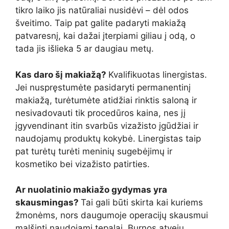
tikro laiko jis natūraliai nusidėvi – dėl odos
šveitimo. Taip pat galite padaryti makiažą
patvaresnį, kai dažai įterpiami giliau į odą, o
tada jis išlieka 5 ar daugiau metų.
Kas daro šį makiažą?
Kvalifikuotas linergistas.
Jei nuspręstumėte pasidaryti permanentinį
makiažą, turėtumėte atidžiai rinktis saloną ir
nesivadovauti tik procedūros kaina, nes jį
įgyvendinant itin svarbūs vizažisto įgūdžiai ir
naudojamų produktų kokybė. Linergistas taip
pat turėtų turėti meninių sugebėjimų ir
kosmetiko bei vizažisto patirties.
Ar nuolatinio makiažo gydymas yra
skausmingas?
Tai gali būti skirta kai kuriems
žmonėms, nors daugumoje operacijų skausmui
malšinti naudojami tepalai. Burnos atveju