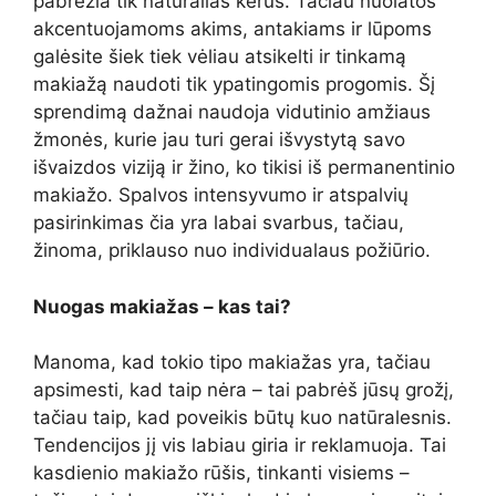
pabrėžia tik natūralias kerus. Tačiau nuolatos
akcentuojamoms akims, antakiams ir lūpoms
galėsite šiek tiek vėliau atsikelti ir tinkamą
makiažą naudoti tik ypatingomis progomis. Šį
sprendimą dažnai naudoja vidutinio amžiaus
žmonės, kurie jau turi gerai išvystytą savo
išvaizdos viziją ir žino, ko tikisi iš permanentinio
makiažo. Spalvos intensyvumo ir atspalvių
pasirinkimas čia yra labai svarbus, tačiau,
žinoma, priklauso nuo individualaus požiūrio.
Nuogas makiažas – kas tai?
Manoma, kad tokio tipo makiažas yra, tačiau
apsimesti, kad taip nėra – tai pabrėš jūsų grožį,
tačiau taip, kad poveikis būtų kuo natūralesnis.
Tendencijos jį vis labiau giria ir reklamuoja. Tai
kasdienio makiažo rūšis, tinkanti visiems –