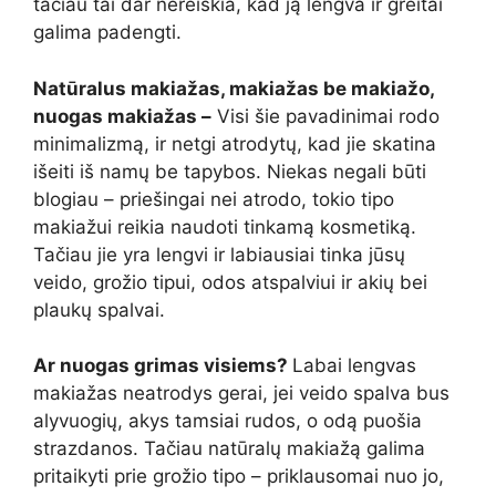
tačiau tai dar nereiškia, kad ją lengva ir greitai
galima padengti.
Natūralus makiažas, makiažas be makiažo,
nuogas makiažas –
Visi šie pavadinimai rodo
minimalizmą, ir netgi atrodytų, kad jie skatina
išeiti iš namų be tapybos. Niekas negali būti
blogiau – priešingai nei atrodo, tokio tipo
makiažui reikia naudoti tinkamą kosmetiką.
Tačiau jie yra lengvi ir labiausiai tinka jūsų
veido, grožio tipui, odos atspalviui ir akių bei
plaukų spalvai.
Ar nuogas grimas visiems?
Labai lengvas
makiažas neatrodys gerai, jei veido spalva bus
alyvuogių, akys tamsiai rudos, o odą puošia
strazdanos. Tačiau natūralų makiažą galima
pritaikyti prie grožio tipo – priklausomai nuo jo,