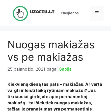
Pereiti
prie
Meniu
Naujienos
turinio
Nuogas makiažas
vs pe makiažas
25 balandžio, 2021
pagal
Gabija
Kiekvieną dieną tas pats – makiažas. Ar verta
vargti ir leisti laiką rytiniam makiažui? Jūs
tikriausiai girdėjote apie permanentinį
makiažą – tai šiek tiek nuogas makiažas,
tačiau jo pranašumas yra permanentinis