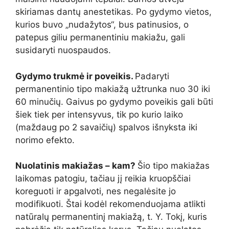
skiriamas dantų anestetikas. Po gydymo vietos,
kurios buvo „nudažytos“, bus patinusios, o
patepus giliu permanentiniu makiažu, gali
susidaryti nuospaudos.
Gydymo trukmė ir poveikis.
Padaryti
permanentinio tipo makiažą užtrunka nuo 30 iki
60 minučių. Gaivus po gydymo poveikis gali būti
šiek tiek per intensyvus, tik po kurio laiko
(maždaug po 2 savaičių) spalvos išnyksta iki
norimo efekto.
Nuolatinis makiažas – kam?
Šio tipo makiažas
laikomas patogiu, tačiau jį reikia kruopščiai
koreguoti ir apgalvoti, nes negalėsite jo
modifikuoti. Štai kodėl rekomenduojama atlikti
natūralų permanentinį makiažą, t. Y. Tokį, kuris