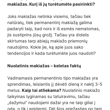
makiažas. Kurį iš jų turėtumėte pasirinkti?
Joks makiažas netinka visiems, tačiau tiek
natūralų, tiek permanentinį makiažą galima
padaryti taip, kad nors ir iš esmės nematomas,
jis sustiprins jūsų grožį. Tačiau yra didelis
skirtumas tarp abiejų makiažo priemonių
naudojimo. Kokie jie, ką apie juos sako
tendencijos ir kada turėtumėte juos naudoti?
Nuolatinis makiažas – keletas faktų
Vadinamasis permanentinio tipo makiažas yra
sprendimas, leisiantis jį dėvėti dieną ir naktį 3-5
metus.
Kaip tai atliekama?
Nuolatinio makiažo
taikymas lyginamas su tatuiravimu, tačiau
„dažymui“ naudojami dažai yra ne taip giliai į
odą, o tik į epidermį. Dėl šios priežasties po tam