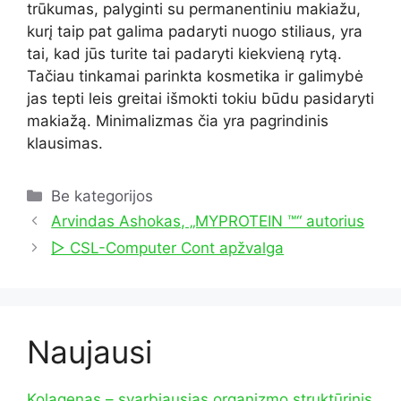
trūkumas, palyginti su permanentiniu makiažu,
kurį taip pat galima padaryti nuogo stiliaus, yra
tai, kad jūs turite tai padaryti kiekvieną rytą.
Tačiau tinkamai parinkta kosmetika ir galimybė
jas tepti leis greitai išmokti tokiu būdu pasidaryti
makiažą. Minimalizmas čia yra pagrindinis
klausimas.
Kategorijos
Be kategorijos
Arvindas Ashokas, „MYPROTEIN ™“ autorius
▷ CSL-Computer Cont apžvalga
Naujausi
Kolagenas – svarbiausias organizmo struktūrinis