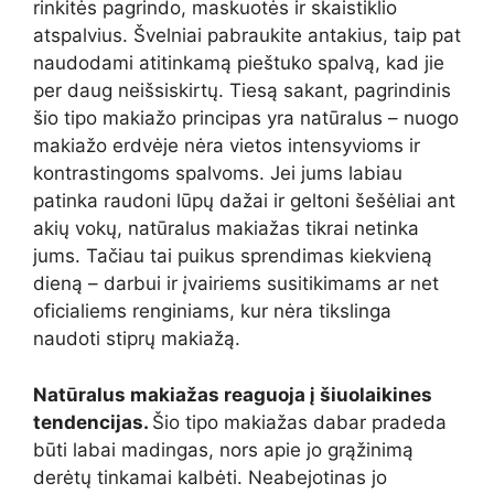
rinkitės pagrindo, maskuotės ir skaistiklio
atspalvius. Švelniai pabraukite antakius, taip pat
naudodami atitinkamą pieštuko spalvą, kad jie
per daug neišsiskirtų. Tiesą sakant, pagrindinis
šio tipo makiažo principas yra natūralus – nuogo
makiažo erdvėje nėra vietos intensyvioms ir
kontrastingoms spalvoms. Jei jums labiau
patinka raudoni lūpų dažai ir geltoni šešėliai ant
akių vokų, natūralus makiažas tikrai netinka
jums. Tačiau tai puikus sprendimas kiekvieną
dieną – darbui ir įvairiems susitikimams ar net
oficialiems renginiams, kur nėra tikslinga
naudoti stiprų makiažą.
Natūralus makiažas reaguoja į šiuolaikines
tendencijas.
Šio tipo makiažas dabar pradeda
būti labai madingas, nors apie jo grąžinimą
derėtų tinkamai kalbėti. Neabejotinas jo