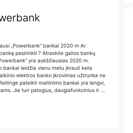
owerbank
iausi „Powerbank“ bankai 2020 m Ar
banką pasirinkti ? Atraskite galios bankų
s „Powerbank“ yra aukščiausias 2020 m.
o bankai leidžia vienu metu įkrauti kelis
olaikinio elektros banko įkrovimas užtrunka ne
Reitinge pateikti maitinimo bankai yra lengvi,
ams. Jie turi patogius, daugiafunkcinius ir …