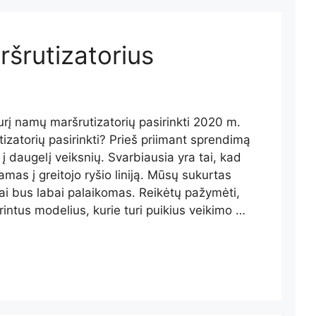
šrutizatorius
urį namų maršrutizatorių pasirinkti 2020 m.
izatorių pasirinkti? Prieš priimant sprendimą
i į daugelį veiksnių. Svarbiausia yra tai, kad
mas į greitojo ryšio liniją. Mūsų sukurtas
rai bus labai palaikomas. Reikėtų pažymėti,
intus modelius, kurie turi puikius veikimo …