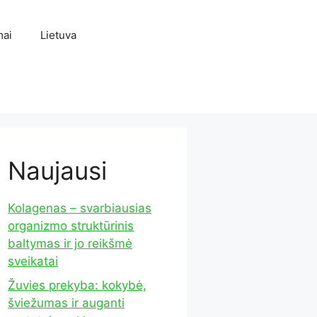
mai
Lietuva
Naujausi
Kolagenas – svarbiausias
organizmo struktūrinis
baltymas ir jo reikšmė
sveikatai
Žuvies prekyba: kokybė,
šviežumas ir auganti