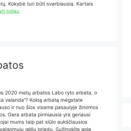
. Kokybė turi būti svarbiausia. Kartais
yti toliau
batos
os 2020 metų arbatos Labo ryto arbata, o
kta valanda“? Kokią arbatą mėgstate
klauso ir nuo šios visame pasaulyje žinomos
os. Gera arbata pirmiausia yra geriausi
tojai mums taip pat siūlo aukščiausios
 valgomųjų gėlių priedų. Sužinokite apie