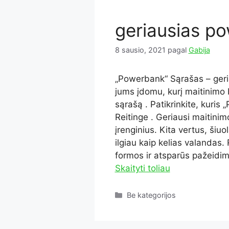
geriausias p
8 sausio, 2021
pagal
Gabija
„Powerbank“ Sąrašas – ger
jums įdomu, kurį maitinimo 
sąrašą . Patikrinkite, kuri
Reitinge . Geriausi maitinim
įrenginius. Kita vertus, šiu
ilgiau kaip kelias valandas. 
formos ir atsparūs pažeidim
Skaityti toliau
Kategorijos
Be kategorijos