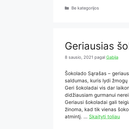
Kategorijos
Be kategorijos
Geriausias š
8 sausio, 2021
pagal
Gabija
Šokolado Sąrašas – geriaus
saldumas, kuris lydi žmogų 
Geri šokoladai vis dar laiko
didžiausiam gurmanui nerei
Geriausi šokoladai gali teig
žinoma, kad tik vienas šoko
atmintį. …
Skaityti toliau