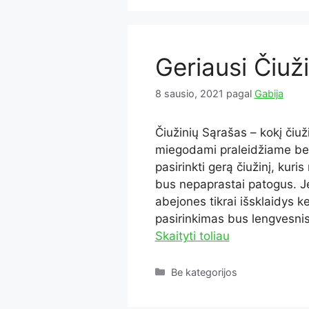
Geriausi Čiuži
8 sausio, 2021
pagal
Gabija
Čiužinių Sąrašas – kokį čiu
miegodami praleidžiame bev
pasirinkti gerą čiužinį, kuris
bus nepaprastai patogus. Jei 
abejones tikrai išsklaidys k
pasirinkimas bus lengvesnis
Skaityti toliau
Kategorijos
Be kategorijos