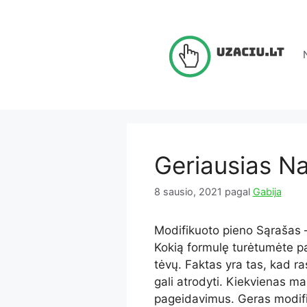
Pereiti
prie
turinio
Geriausias Na
8 sausio, 2021
pagal
Gabija
Modifikuoto pieno Sąrašas 
Kokią formulę turėtumėte pa
tėvų. Faktas yra tas, kad ra
gali atrodyti. Kiekvienas mažy
pageidavimus. Geras modifik