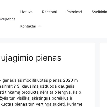
Lietuva
Receptai
Patarimai
Sveikini
Naujienos
Kontaktai
ujagimio pienas
– geriausias modifikuotas pienas 2020 m
sirinkti? Šį klausimą užduoda daugelis
sti tinkamą produktą nėra taip lengva, kaip
lis turi visiškai skirtingus poreikius ir
uotas pienas turi vertingą sudėtį, kuriame