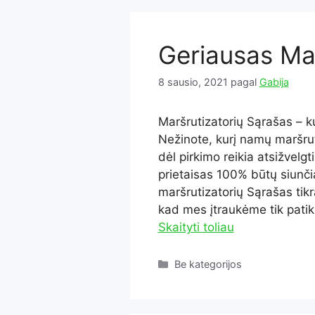
Geriausas Mar
8 sausio, 2021
pagal
Gabija
Maršrutizatorių Sąrašas – k
Nežinote, kurį namų maršrut
dėl pirkimo reikia atsižvelgt
prietaisas 100% būtų siunčia
maršrutizatorių Sąrašas tik
kad mes įtraukėme tik patikr
Skaityti toliau
Kategorijos
Be kategorijos