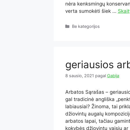
nėra kenksmingų konservantų
verta sumokėti šiek …
Skait
Kategorijos
Be kategorijos
geriausios ar
8 sausio, 2021
pagal
Gabija
Arbatos Sąrašas – geriausi
gal tradicinė angliška „pen
labiausiai? Žinoma, tai pri
džiovintų augalų kompozicij
arbatos lapai, tačiau gamin
kokybės džiovintų vaisių ar