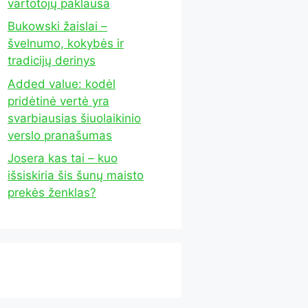
vartotojų paklausa
Bukowski žaislai –
švelnumo, kokybės ir
tradicijų derinys
Added value: kodėl
pridėtinė vertė yra
svarbiausias šiuolaikinio
verslo pranašumas
Josera kas tai – kuo
išsiskiria šis šunų maisto
prekės ženklas?