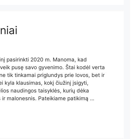
niai
žinį pasirinkti 2020 m. Manoma, kad
eik pusę savo gyvenimo. Štai kodėl verta
 ne tik tinkamai priglundys prie lovos, bet ir
kyla klausimas, kokį čiužinį įsigyti,
elios naudingos taisyklės, kurių dėka
 ir malonesnis. Pateikiame patikimą …