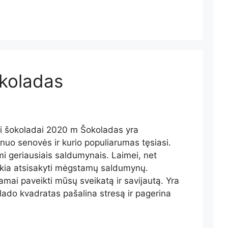
okoladas
i šokoladai 2020 m Šokoladas yra
nuo senovės ir kurio populiarumas tęsiasi.
mi geriausiais saldumynais. Laimei, net
kia atsisakyti mėgstamų saldumynų.
iamai paveikti mūsų sveikatą ir savijautą. Yra
lado kvadratas pašalina stresą ir pagerina