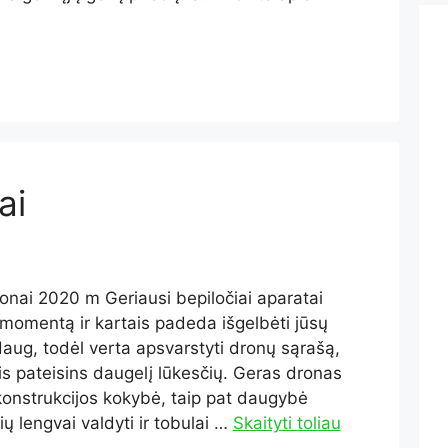
ai
onai 2020 m Geriausi bepiločiai aparatai
ų momentą ir kartais padeda išgelbėti jūsų
aug, todėl verta apsvarstyti dronų sąrašą,
uris pateisins daugelį lūkesčių. Geras dronas
 konstrukcijos kokybė, taip pat daugybė
ių lengvai valdyti ir tobulai …
Skaityti toliau