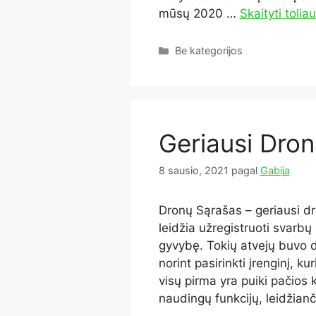
mūsų 2020 …
Skaityti toliau
Kategorijos
Be kategorijos
Geriausi Dron
8 sausio, 2021
pagal
Gabija
Dronų Sąrašas – geriausi dr
leidžia užregistruoti svarb
gyvybę. Tokių atvejų buvo d
norint pasirinkti įrenginį, k
visų pirma yra puiki pačios
naudingų funkcijų, leidžianč