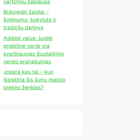
vartotojų paklausa
Bukowski žaislai –
švelnumo, kokybės ir
tradicijų derinys
Added value: kodėl
pridėtinė vertė yra
svarbiausias šiuolaikinio
verslo pranašumas
Josera kas tai – kuo
išsiskiria šis šunų maisto
prekės ženklas?