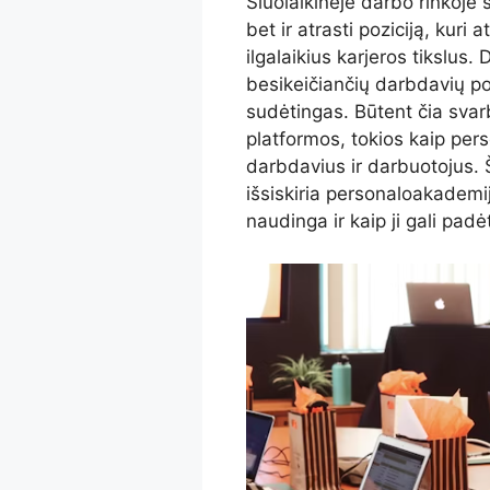
Šiuolaikinėje darbo rinkoje 
bet ir atrasti poziciją, kuri
ilgalaikius karjeros tikslus.
besikeičiančių darbdavių po
sudėtingas. Būtent čia svar
platformos, tokios kaip per
darbdavius ir darbuotojus. 
išsiskiria personaloakademi
naudinga ir kaip ji gali padė