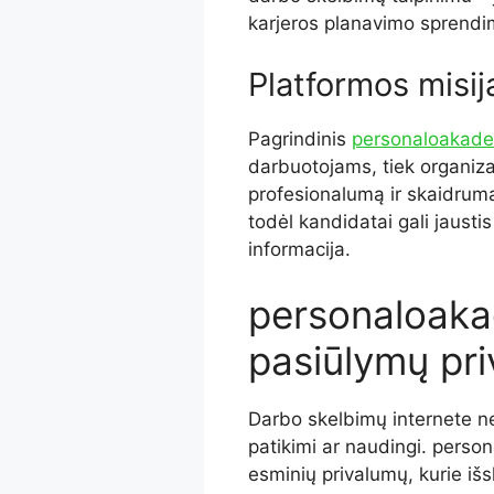
karjeros planavimo sprendi
Platformos misij
Pagrindinis
personaloakadem
darbuotojams, tiek organiza
profesionalumą ir skaidrumą
todėl kandidatai gali jaustis
informacija.
personaloaka
pasiūlymų pri
Darbo skelbimų internete net
patikimi ar naudingi. person
esminių privalumų, kurie išsk