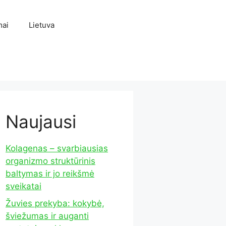
mai
Lietuva
Naujausi
Kolagenas – svarbiausias
organizmo struktūrinis
baltymas ir jo reikšmė
sveikatai
Žuvies prekyba: kokybė,
šviežumas ir auganti