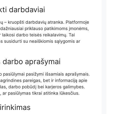
kti darbdaviai
ų – kruopšti darbdavių atranka. Platformoje
 dažniausiai priklauso patikimoms įmonėms,
r laikosi darbo teisės reikalavimų. Tai
 susidurti su neaiškiomis sąlygomis ar
ūs darbo aprašymai
o pasiūlymai pasižymi išsamiais aprašymais.
pagrindines pareigas, bet ir informaciją apie
das, darbo pobūdį bei karjeros galimybes.
i, ar pasiūlymas tikrai atitinka lūkesčius.
sirinkimas