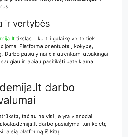
mus.
a ir vertybės
ija.lt
tikslas – kurti ilgalaikę vertę tiek
cijoms. Platforma orientuota į kokybę,
. Darbo pasiūlymai čia atrenkami atsakingai,
 saugiau ir labiau pasitikėti pateikiama
demija.lt darbo
valumai
rūksta, tačiau ne visi jie yra vienodai
aloakademija.lt darbo pasiūlymai turi keletą
iria šią platformą iš kitų.