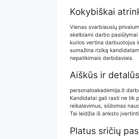
Kokybiškai atrin
Vienas svarbiausių privalum
skelbiami darbo pasiūlymai
kurios vertina darbuotojus i
sumažina riziką kandidatams
nepatikimais darbdaviais.
Aiškūs ir detal
personaloakademija.lt darb
Kandidatai gali rasti ne tik 
reikalavimus, siūlomas nau
Tai leidžia iš anksto įvertint
Platus sričių pa