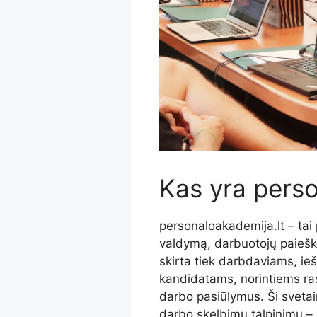
Kas yra perso
personaloakademija.lt – tai 
valdymą, darbuotojų paiešk
skirta tiek darbdaviams, ieš
kandidatams, norintiems rast
darbo pasiūlymus. Ši svetain
darbo skelbimų talpinimu – j