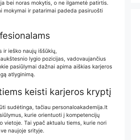
a bei noras mokytis, o ne ilgametė patirtis.
mi mokymai ir patarimai padeda pasiruošti
fesionalams
s ir ieško naujų iššūkių,
 aukštesnio lygio pozicijas, vadovaujančius
okie pasiūlymai dažnai apima aiškias karjeros
gą atlyginimą.
ems keisti karjeros kryptį
 būti sudėtinga, tačiau personaloakademija.lt
siūlymus, kurie orientuoti į kompetencijų
vietoje. Tai ypač aktualu tiems, kurie nori
ave naujoje srityje.