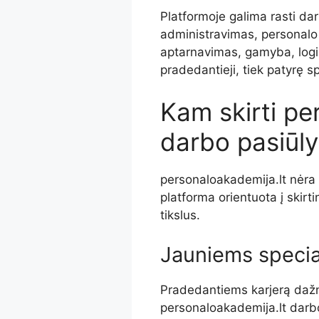
Platformoje galima rasti dar
administravimas, personalo
aptarnavimas, gamyba, logisti
pradedantieji, tiek patyrę sp
Kam skirti pe
darbo pasiūl
personaloakademija.lt nėra s
platforma orientuota į skirt
tikslus.
Jauniems specia
Pradedantiems karjerą dažna
personaloakademija.lt darbo