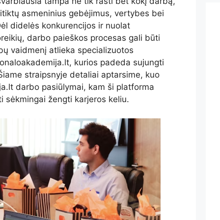
svarbiausia tampa ne tik rasti bet kokį darbą,
 atitiktų asmeninius gebėjimus, vertybes bei
 Dėl didelės konkurencijos ir nuolat
reikių, darbo paieškos procesas gali būti
bų vaidmenį atlieka specializuotos
sonaloakademija.lt, kurios padeda sujungti
Šiame straipsnyje detaliai aptarsime, kuo
ja.lt darbo pasiūlymai, kam ši platforma
ti sėkmingai žengti karjeros keliu.