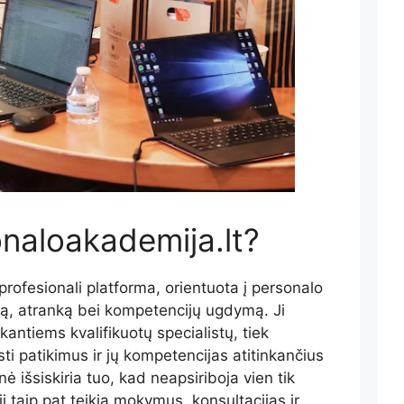
naloakademija.lt?
profesionali platforma, orientuota į personalo
ą, atranką bei kompetencijų ugdymą. Ji
kantiems kvalifikuotų specialistų, tiek
i patikimus ir jų kompetencijas atitinkančius
ė išsiskiria tuo, kad neapsiriboja vien tik
i taip pat teikia mokymus, konsultacijas ir