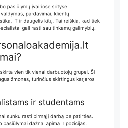
bo pasiūlymų įvairiose srityse:
 valdymas, pardavimai, klientų
ka, IT ir daugelis kitų. Tai reiškia, kad tiek
ecialistai gali rasti sau tinkamų galimybių.
rsonaloakademija.lt
ymai?
kirta vien tik vienai darbuotojų grupei. Ši
ingus žmones, turinčius skirtingus karjeros
listams ir studentams
i sunku rasti pirmąjį darbą be patirties.
 pasiūlymai dažnai apima ir pozicijas,