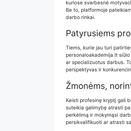
kuriose svarbesnė motyvacij
Be to, platformoje pateikia
darbo rinkai.
Patyrusiems pro
Tiems, kurie jau turi patirtie
personaloakademija.lt siūlo
ar specializuotus darbus. T
perspektyvas ir konkurencin
Žmonėms, norinti
Keisti profesinę kryptį gali
suteikia galimybę atrasti pa
perkėlimą ir mokymąsi darbo 
persikvalifikuoti ar atrasti s