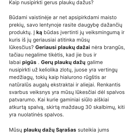
Kaip nusipirkti gerus plaukų dažus?
Būdami vaistinėje ar net apsipirkdami maisto
prekių, savo lentynoje rasite daugybę dažančių
produktų. Į
ką
būdas įvertinti jų veiksmingumą ir
kuris iš jų geriausiai atitinka mūsų
lūkesčius?
Geriausi plaukų dažai
nėra brangūs,
tačiau negalime tikėtis, kad jie bus ir
labai
pigūs
.
Gerų plaukų dažų
galime
nusipirkti už keliolika zlotų, juose yra vertingų
medžiagų, tokių kaip hialurono rūgštis ar
natūralūs augalų ekstraktai ir aliejai. Renkantis
svarbus veiksnys yra mūsų lūkesčiai dėl spalvos
patvarumo. Kai kurie gaminiai siūlo aiškiai
atkurtą spalvą, skirtą maždaug 30 skalbimų, kiti
yra nuolatinės spalvos.
Mūsų
plaukų dažų Sąrašas
suteikia jums