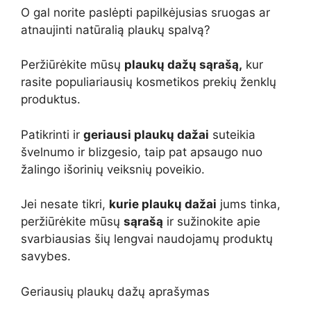
O gal norite paslėpti papilkėjusias sruogas ar
atnaujinti natūralią plaukų spalvą?
Peržiūrėkite mūsų
plaukų dažų sąrašą,
kur
rasite populiariausių kosmetikos prekių ženklų
produktus.
Patikrinti ir
geriausi plaukų dažai
suteikia
švelnumo ir blizgesio, taip pat apsaugo nuo
žalingo išorinių veiksnių poveikio.
Jei nesate tikri,
kurie plaukų dažai
jums tinka,
peržiūrėkite mūsų
sąrašą
ir sužinokite apie
svarbiausias šių lengvai naudojamų produktų
savybes.
Geriausių plaukų dažų aprašymas