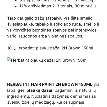
9% apšvietimas 1-2 tonais, 30 minučių
12% apšvietimas 2-3 tonais, 30 minučių
Tarp daugelio dažų atspalvių yra šilta smėlio,
šviesiaplaukė, tabako ir šokolado ruda, smėlio ir
vaivorykštės blondinės spalvos bei intensyvios
vario, raudonos arba violetinės spalvos.
10. „Herbatint“ plaukų dažai 2N Brown 150ml
HERBATINT HAIR PAINT 2N BROWN 150ML
yra
labai
geri plaukų dažai,
pagaminti iš natūralių
ingredientų. Nuolatinis dažymas derinamas su
švelniu žolelių medžiagų, kurios rūpinasi