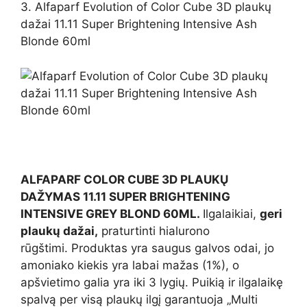
3. Alfaparf Evolution of Color Cube 3D plaukų
dažai 11.11 Super Brightening Intensive Ash
Blonde 60ml
ALFAPARF COLOR CUBE 3D PLAUKŲ
DAŽYMAS 11.11 SUPER BRIGHTENING
INTENSIVE GREY BLOND 60ML.
Ilgalaikiai,
geri
plaukų dažai,
praturtinti hialurono
rūgštimi. Produktas yra saugus galvos odai, jo
amoniako kiekis yra labai mažas (1%), o
apšvietimo galia yra iki 3 lygių. Puikią ir ilgalaikę
spalvą per visą plaukų ilgį garantuoja „Multi