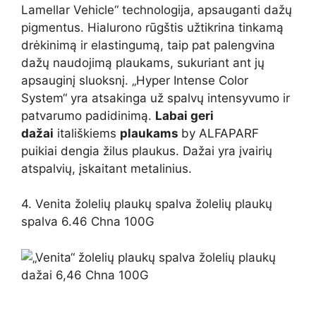
Lamellar Vehicle“ technologija, apsauganti dažų
pigmentus. Hialurono rūgštis užtikrina tinkamą
drėkinimą ir elastingumą, taip pat palengvina
dažų naudojimą plaukams, sukuriant ant jų
apsauginį sluoksnį. „Hyper Intense Color
System“ yra atsakinga už spalvų intensyvumo ir
patvarumo padidinimą.
Labai geri
dažai
itališkiems
plaukams
by ALFAPARF
puikiai dengia žilus plaukus. Dažai yra įvairių
atspalvių, įskaitant metalinius.
4. Venita žolelių plaukų spalva žolelių plaukų
spalva 6.46 Chna 100G