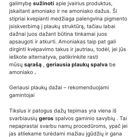
galimybę
sužinoti
apie įvairius produktus,
įskaitant amoniako ir ne amoniako dažus. Ši
stipriai kvepianti medžiaga palengvina pigmento
įsiskverbimą į plaukų struktūrą, tačiau labai
dažnai juos dažant būtina tinkamai juos
apsaugoti ir atkurti. Amoniakas taip pat gali
dirginti kvėpavimo takus ir jautriau, todėl, jei jūs
ieškote alternatyva, patikrinkite rasti
mūsų
sąrašą
,
geriausia plaukų spalva
be
amoniako
.
Geriausi plaukų dažai – rekomenduojami
gamintojai
Tikslus ir patogus dažų tepimas yra viena iš
svarbiausių
geros
spalvos gaminio savybių . Tai
nepaprastai svarbu namų procedūroms, ypač jei
jas atliekame turėdami mažiau įgūdžių ir gana