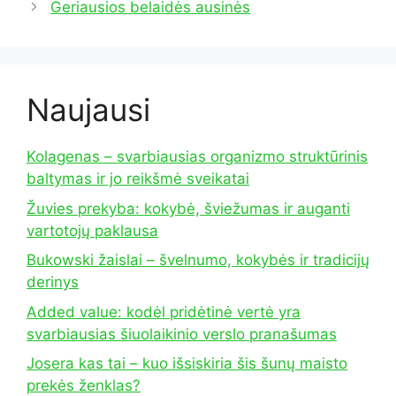
Geriausios belaidės ausinės
Naujausi
Kolagenas – svarbiausias organizmo struktūrinis
baltymas ir jo reikšmė sveikatai
Žuvies prekyba: kokybė, šviežumas ir auganti
vartotojų paklausa
Bukowski žaislai – švelnumo, kokybės ir tradicijų
derinys
Added value: kodėl pridėtinė vertė yra
svarbiausias šiuolaikinio verslo pranašumas
Josera kas tai – kuo išsiskiria šis šunų maisto
prekės ženklas?