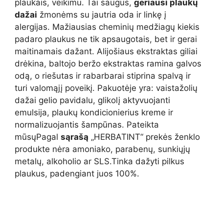
plaukais, veikimu. Tai saugūs,
geriausi plaukų
dažai
žmonėms su jautria oda ir linkę į
alergijas. Mažiausias cheminių medžiagų kiekis
padaro plaukus ne tik apsaugotais, bet ir gerai
maitinamais dažant. Alijošiaus ekstraktas giliai
drėkina, baltojo beržo ekstraktas ramina galvos
odą, o riešutas ir rabarbarai stiprina spalvą ir
turi valomąjį poveikį. Pakuotėje yra: vaistažolių
dažai gelio pavidalu, glikolį aktyvuojanti
emulsija, plaukų kondicionierius kreme ir
normalizuojantis šampūnas. Pateikta
mūsųPagal
sąrašą
„HERBATINT“ prekės ženklo
produkte nėra amoniako, parabenų, sunkiųjų
metalų, alkoholio ar SLS.Tinka dažyti pilkus
plaukus, padengiant juos 100%.