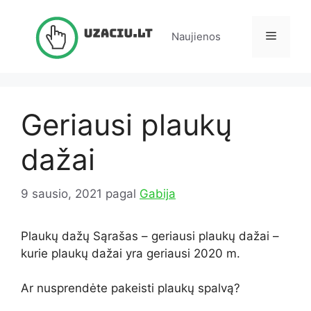
Pereiti
prie
Meniu
Naujienos
turinio
Geriausi plaukų
dažai
9 sausio, 2021
pagal
Gabija
Plaukų dažų Sąrašas – geriausi plaukų dažai –
kurie plaukų dažai yra geriausi 2020 m.
Ar nusprendėte pakeisti plaukų spalvą?