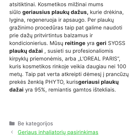
atsitiktinai. Kosmetikos milžinai mums
siūlo
geriausius plaukų dažus,
kurie drėkina,
lygina, regeneruoja ir apsaugo. Per plaukų
gražinimo procedūras taip pat galime naudoti
prie dažų pritvirtintus balzamus ir
kondicionierius. Mūsų
reitinge
yra
geri
SYOSS
plaukų dažai
, susieti su profesionaliomis
kirpyklų priemonėmis, arba „L’OREAL PARIS“,
kuris kosmetikos rinkoje veikia daugiau nei 100
metų. Taip pat verta atkreipti dėmesį į prancūzų
prekės ženklą PHYTO, kuris
geriausi plaukų
dažai
yra 95%, remiantis gamtos ištekliais.
Kategorijos
Be kategorijos
Geriaus inhaliatorių pasirinkimas