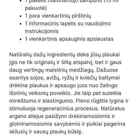
1 pakelis maitinamojo šampūno (15 ml
pakuotė)
1 pora vienkartinių pirštinių
1 informacinis lapelis su naudojimo
instrukcijomis
1 vienkartinis apsauginis apsiaustas
Natūralių dažų ingredientų dėka jūsų plaukai
įgis ne tik originalų ir šiltą atspalvį, bet ir gaus
daug vertingų maistinių medžiagų. Dažuose
esantys sojos, avižų, ryžių ir kviečių baltymai
drėkina plaukus ir apsaugo juos nuo žalingo
išorinių veiksnių poveikio. Jie taip pat suteikia
minkštumo ir elastingumo. Pieno rūgštis lygina ir
stimuliuoja regeneracinius procesus. Natūralus
argano aliejus pasižymi drėkinamosiomis ir
glotninamosiomis savybėmis ir puikiai pagerina
skilusių ir sausų plaukų būklę.