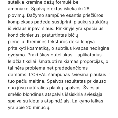
suteikia kreminė dažų formulė be
amoniako. Spalvų efektas išlieka iki 28
plovimų. Dažymo šampūne esantis priežiūros
kompleksas padeda sustiprinti plaukų struktūrą
iš vidaus ir paviršiaus. Rinkinyje yra specialus
kondicionierius, praturtintas bičių
pieneliu. Kreminės tekstūros dėka lengva
pritaikyti kosmetiką, o subtilus kvapas nedirgina
gydymo. Praktiškas buteliukas – aplikatorius
leidžia tiksliai išmatuoti reikiamas proporcijas, o
tai nėra problema net pradedančioms
damoms. L’OREAL šampūnas šviesina plaukus ir
tuo pačiu maitina. Spalvos rezultatas priklauso
nuo jūsų natūralios plaukų spalvos. Šviesiai
smėlio blondinės atspalvis išsiskiria šviesiąja
spalva su kietais atspindžiais. Laikymo laikas
yra apie 20 minučių.