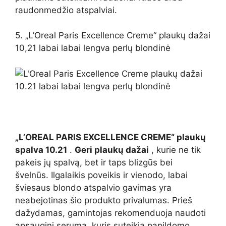
raudonmedžio atspalviai.
5. „L’Oreal Paris Excellence Creme“ plaukų dažai
10,21 labai labai lengva perlų blondinė
„L’OREAL PARIS EXCELLENCE CREME“ plaukų
spalva 10.21
.
Geri plaukų dažai
, kurie ne tik
pakeis jų spalvą, bet ir taps blizgūs bei
švelnūs. Ilgalaikis poveikis ir vienodo, labai
šviesaus blondo atspalvio gavimas yra
neabejotinas šio produkto privalumas. Prieš
dažydamas, gamintojas rekomenduoja naudoti
apsauginį serumą, kuris suteikia papildomo