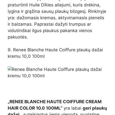
praturtinti Huile D’Ales aliejumi, kuris drėkina,
lygina ir grąžina sausų plaukų blizgesį. Rinkinyje
yra: dažomasis kremas, aktyvinamasis pienelis
ir balzamas. Paprastai dažyti trumpus ar
vidutiniškai ilgus plaukus pakanka vienos
pakuotės.
9. Renee Blanche Haute Coiffure plaukų dažai
kremu 10,0 100ml
„RENEE BLANCHE HAUTE COIFFURE CREAM
HAIR COLOR 10.0 100ML“
yra labai
geri plaukų
dažai
, suteikiantys jiems vienodą, nuolatinę