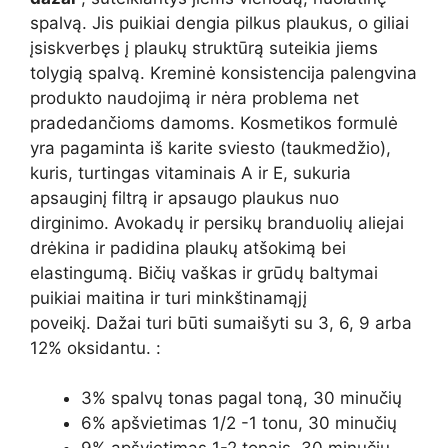
spalvą. Jis puikiai dengia pilkus plaukus, o giliai
įsiskverbęs į plaukų struktūrą suteikia jiems
tolygią spalvą. Kreminė konsistencija palengvina
produkto naudojimą ir nėra problema net
pradedančioms damoms. Kosmetikos formulė
yra pagaminta iš karite sviesto (taukmedžio),
kuris, turtingas vitaminais A ir E, sukuria
apsauginį filtrą ir apsaugo plaukus nuo
dirginimo. Avokadų ir persikų branduolių aliejai
drėkina ir padidina plaukų atšokimą bei
elastingumą. Bičių vaškas ir grūdų baltymai
puikiai maitina ir turi minkštinamąjį
poveikį. Dažai turi būti sumaišyti su 3, 6, 9 arba
12% oksidantu. :
3% spalvų tonas pagal toną, 30 minučių
6% apšvietimas 1/2 -1 tonu, 30 minučių