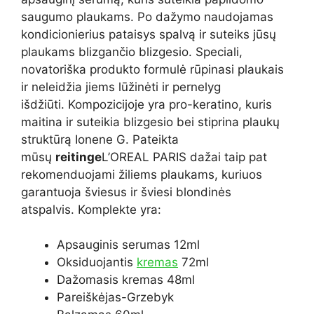
saugumo plaukams. Po dažymo naudojamas
kondicionierius pataisys spalvą ir suteiks jūsų
plaukams blizgančio blizgesio. Speciali,
novatoriška produkto formulė rūpinasi plaukais
ir neleidžia jiems lūžinėti ir pernelyg
išdžiūti. Kompozicijoje yra pro-keratino, kuris
maitina ir suteikia blizgesio bei stiprina plaukų
struktūrą Ionene G. Pateikta
mūsų
reitinge
L’OREAL PARIS dažai taip pat
rekomenduojami žiliems plaukams, kuriuos
garantuoja šviesus ir šviesi blondinės
atspalvis. Komplekte yra:
Apsauginis serumas 12ml
Oksiduojantis
kremas
72ml
Dažomasis kremas 48ml
Pareiškėjas-Grzebyk