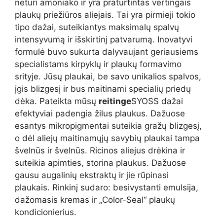
neturi amoniako ir yra praturtintas vertingais
plaukų priežiūros aliejais. Tai yra pirmieji tokio
tipo dažai, suteikiantys maksimalų spalvų
intensyvumą ir išskirtinį patvarumą. Inovatyvi
formulė buvo sukurta dalyvaujant geriausiems
specialistams kirpyklų ir plaukų formavimo
srityje. Jūsų plaukai, be savo unikalios spalvos,
įgis blizgesį ir bus maitinami specialių priedų
dėka. Pateikta mūsų
reitinge
SYOSS dažai
efektyviai padengia žilus plaukus. Dažuose
esantys mikropigmentai suteikia gražų blizgesį,
o dėl aliejų maitinamųjų savybių plaukai tampa
švelnūs ir švelnūs. Ricinos aliejus drėkina ir
suteikia apimties, storina plaukus. Dažuose
gausu augalinių ekstraktų ir jie rūpinasi
plaukais. Rinkinį sudaro: besivystanti emulsija,
dažomasis kremas ir „Color-Seal“ plaukų
kondicionierius.