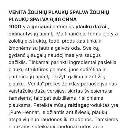
VENITA ŽOLINIŲ PLAUKŲ SPALVA ŽOLINIŲ
PLAUKŲ SPALVA 6,46 CHNA
100G
yra
geriausi
natūralūs
plaukų dažai
,
didinantys jų apimtį. Maitinančioje formulėje yra
žolelių ekstraktų, todėl produktas tinka ir
žmonėms su jautria galvos oda. Sveikų,
gydančių augalų naudojimas yra saugus
dažiklis. Tinkamai parinkti ingredientai pasiekia
plaukų struktūros gelmes, juos sutirština ir
padidina jų apimtį. Dažyti galima ir ant žilų
plaukų. „Venita“ prekės ženklas paruošė įvairias
vaistažolių dažų versijas, skirtas šviesiems ar
tamsiems, taip pat subtiliems ir silpniems
plaukams. Pateikta mūsų
reitinge
produktas yra
„Pure Henna“, leidžiantis ant šviesių plaukų
atspalvių nuo raudonos iki raudonos. Tamsiems
plaukams suteikiami raudonai rudos arba