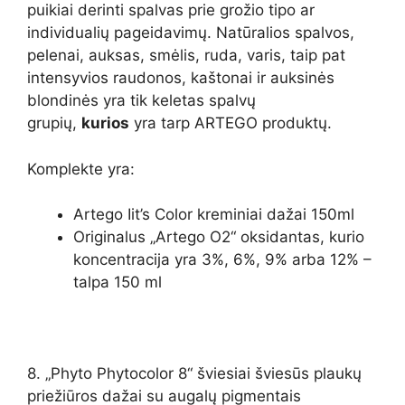
puikiai derinti spalvas prie grožio tipo ar
individualių pageidavimų. Natūralios spalvos,
pelenai, auksas, smėlis, ruda, varis, taip pat
intensyvios raudonos, kaštonai ir auksinės
blondinės yra tik keletas spalvų
grupių,
kurios
yra tarp ARTEGO produktų.
Komplekte yra:
Artego Iit’s Color kreminiai dažai 150ml
Originalus „Artego O2“ oksidantas, kurio
koncentracija yra 3%, 6%, 9% arba 12% –
talpa 150 ml
8. „Phyto Phytocolor 8“ šviesiai šviesūs plaukų
priežiūros dažai su augalų pigmentais