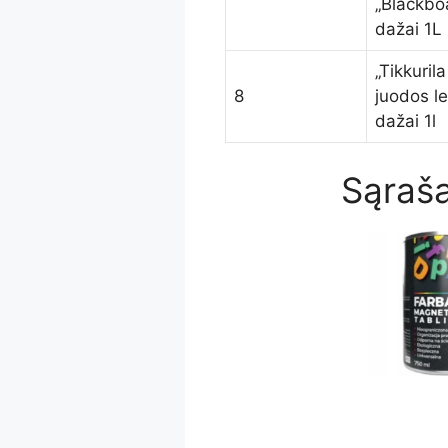
„Blackbo
dažai 1L
„Tikkurila
8
juodos l
dažai 1l
Sąraša