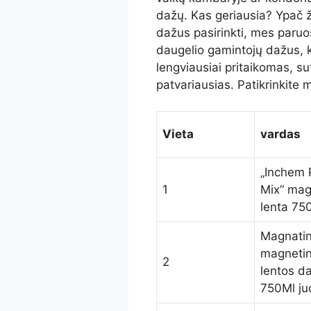
dažų. Kas geriausia? Ypač ž
dažus pasirinkti, mes paruoš
daugelio gamintojų dažus, ka
lengviausiai pritaikomas, sut
patvariausias. Patikrinkite 
Vieta
vardas
„Inchem 
1
Mix“ mag
lenta 75
Magnatin
magnetin
2
lentos da
750Ml ju