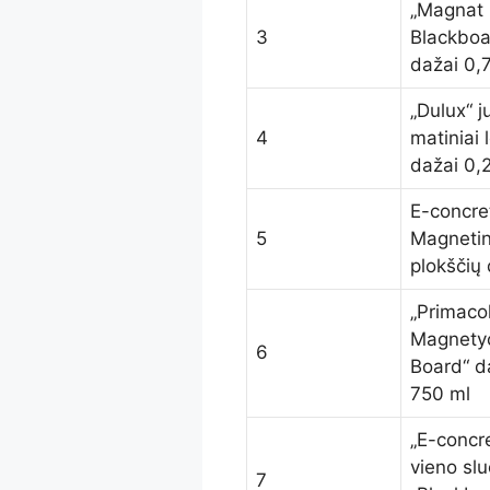
„Magnat
3
Blackboa
dažai 0,7
„Dulux“ j
4
matiniai 
dažai 0,
E-concre
5
Magnetin
plokščių 
„Primaco
Magnety
6
Board“ d
750 ml
„E-concr
vieno sl
7