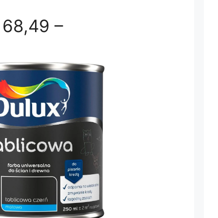
68,49 –