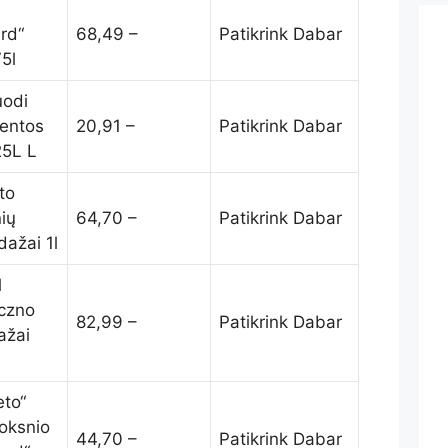
rd“
68,49 –
Patikrink Dabar
5l
uodi
lentos
20,91 –
Patikrink Dabar
25L L
to
ių
64,70 –
Patikrink Dabar
dažai 1l
l
czno
82,99 –
Patikrink Dabar
ažai
eto“
uoksnio
44,70 –
Patikrink Dabar