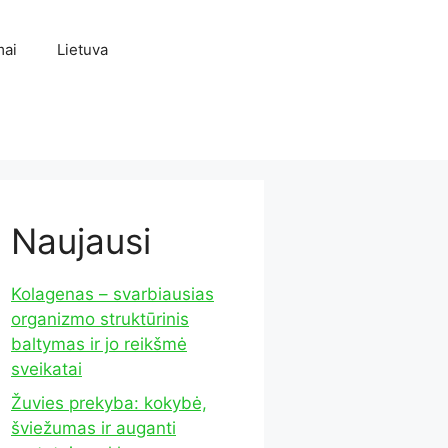
mai
Lietuva
Naujausi
Kolagenas – svarbiausias
organizmo struktūrinis
baltymas ir jo reikšmė
sveikatai
Žuvies prekyba: kokybė,
šviežumas ir auganti