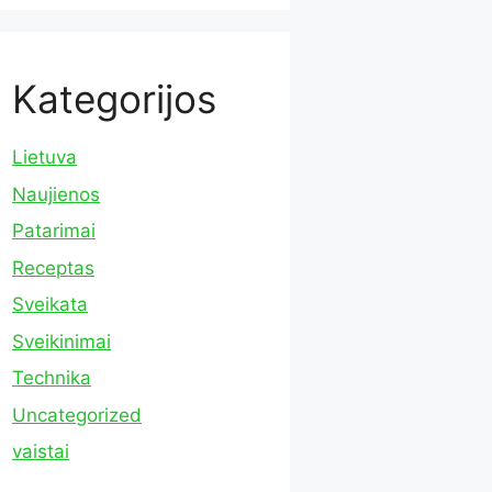
Kategorijos
Lietuva
Naujienos
Patarimai
Receptas
Sveikata
Sveikinimai
Technika
Uncategorized
vaistai