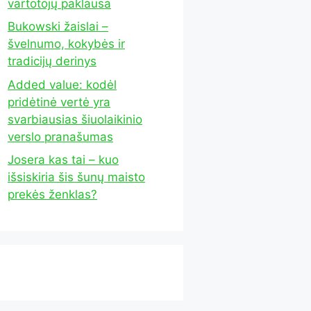
vartotojų paklausa
Bukowski žaislai –
švelnumo, kokybės ir
tradicijų derinys
Added value: kodėl
pridėtinė vertė yra
svarbiausias šiuolaikinio
verslo pranašumas
Josera kas tai – kuo
išsiskiria šis šunų maisto
prekės ženklas?