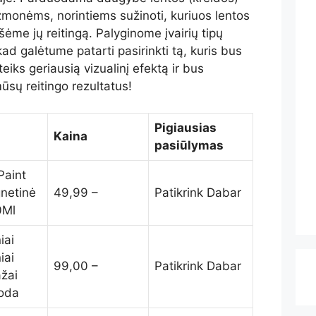
monėms, norintiems sužinoti, kuriuos lentos
ėme jų reitingą. Palyginome įvairių tipų
d galėtume patarti pasirinkti tą, kuris bus
eiks geriausią vizualinį efektą ir bus
mūsų reitingo rezultatus!
Pigiausias
Kaina
pasiūlymas
Paint
netinė
49,99 –
Patikrink Dabar
0Ml
iai
iai
99,00 –
Patikrink Dabar
žai
oda