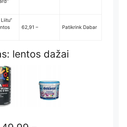
ard“
 Liitu“
entos
62,91 –
Patikrink Dabar
s: lentos dažai