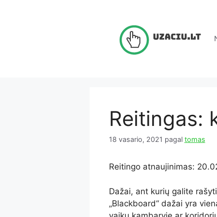
Pereiti
prie
turinio
Reitingas: 
18 vasario, 2021
pagal
tomas
Reitingo atnaujinimas: 20.0
Dažai, ant kurių galite rašyt
„Blackboard“ dažai yra vienas
vaikų kambaryje ar koridor