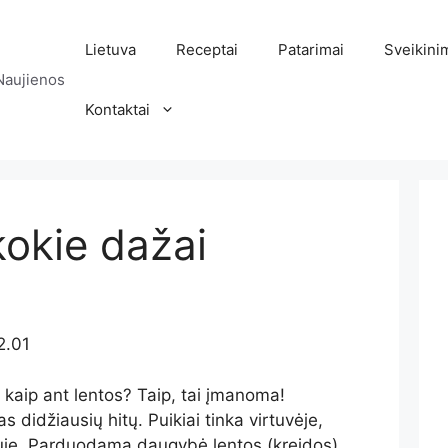
Lietuva
Receptai
Patarimai
Sveikini
Naujienos
Kontaktai
kokie dažai
2.01
i kaip ant lentos? Taip, tai įmanoma!
 didžiausių hitų. Puikiai tinka virtuvėje,
iuje. Parduodama daugybė lentos (kreidos)