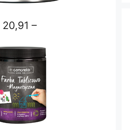
20,91 –