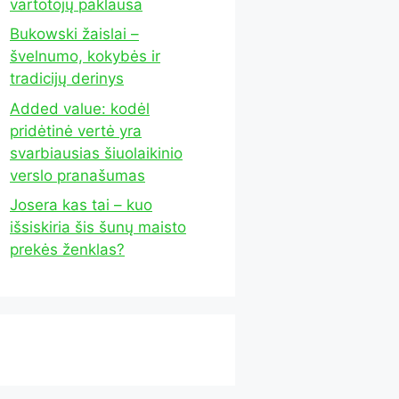
vartotojų paklausa
Bukowski žaislai –
švelnumo, kokybės ir
tradicijų derinys
Added value: kodėl
pridėtinė vertė yra
svarbiausias šiuolaikinio
verslo pranašumas
Josera kas tai – kuo
išsiskiria šis šunų maisto
prekės ženklas?