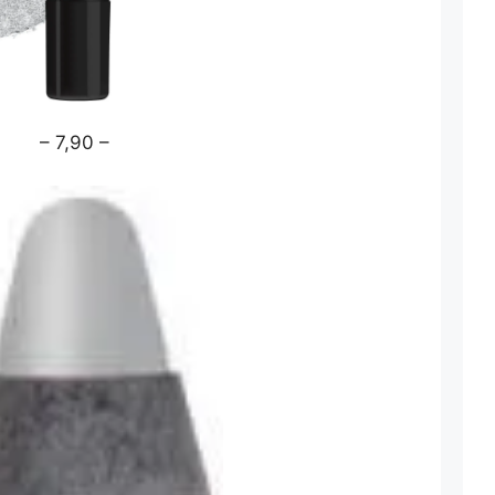
– 7,90 –