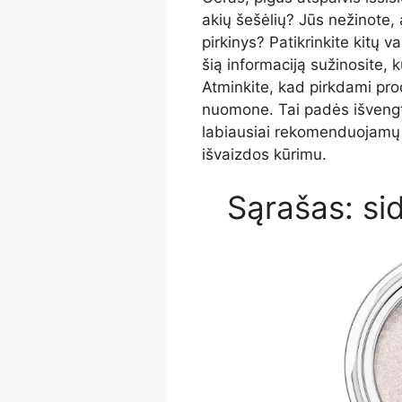
akių šešėlių? Jūs nežinote,
pirkinys? Patikrinkite kitų 
šią informaciją sužinosite, k
Atminkite, kad pirkdami pro
nuomone. Tai padės išvengti
labiausiai rekomenduojamų 
išvaizdos kūrimu.
Sąrašas: sid