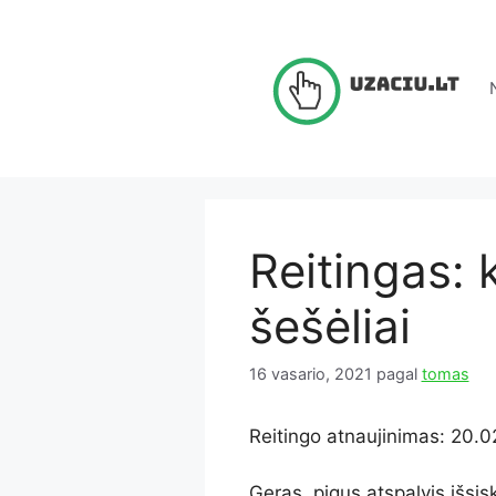
Pereiti
prie
turinio
Reitingas: 
šešėliai
16 vasario, 2021
pagal
tomas
Reitingo atnaujinimas: 20.0
Geras, pigus atspalvis išsis