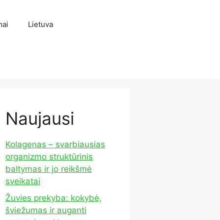
mai
Lietuva
Naujausi
Kolagenas – svarbiausias
organizmo struktūrinis
baltymas ir jo reikšmė
sveikatai
Žuvies prekyba: kokybė,
šviežumas ir auganti