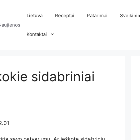
Lietuva
Receptai
Patarimai
Sveikini
Naujienos
Kontaktai
kokie sidabriniai
2.01
kiria savo patvarumu. Ar ieškote sidabrinių