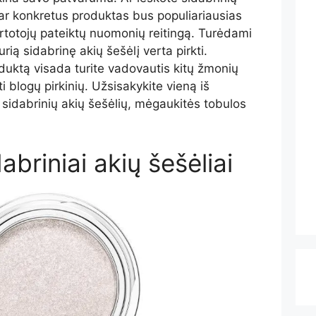
 ar konkretus produktas bus populiariausias
vartotojų pateiktų nuomonių reitingą. Turėdami
urią sidabrinę akių šešėlį verta pirkti.
duktą visada turite vadovautis kitų žmonių
 blogų pirkinių. Užsisakykite vieną iš
sidabrinių akių šešėlių, mėgaukitės tobulos
abriniai akių šešėliai