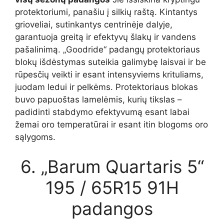
protektoriumi, panašiu į silkių raštą. Kintantys
grioveliai, sutinkantys centrinėje dalyje,
garantuoja greitą ir efektyvų šlakų ir vandens
pašalinimą. „Goodride“ padangų protektoriaus
blokų išdėstymas suteikia galimybę laisvai ir be
rūpesčių veikti ir esant intensyviems krituliams,
juodam ledui ir pelkėms. Protektoriaus blokas
buvo papuoštas lamelėmis, kurių tikslas –
padidinti stabdymo efektyvumą esant labai
žemai oro temperatūrai ir esant itin blogoms oro
sąlygoms.
6. „Barum Quartaris 5“
195 / 65R15 91H
padangos