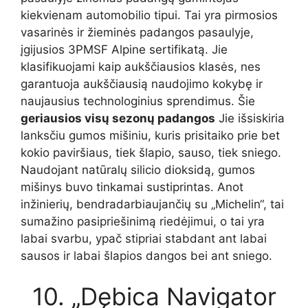
kiekvienam automobilio tipui. Tai yra pirmosios
vasarinės ir žieminės padangos pasaulyje,
įgijusios 3PMSF Alpine sertifikatą. Jie
klasifikuojami kaip aukščiausios klasės, nes
garantuoja aukščiausią naudojimo kokybę ir
naujausius technologinius sprendimus. Šie
geriausios visų sezonų padangos
Jie išsiskiria
lanksčiu gumos mišiniu, kuris prisitaiko prie bet
kokio paviršiaus, tiek šlapio, sauso, tiek sniego.
Naudojant natūralų silicio dioksidą, gumos
mišinys buvo tinkamai sustiprintas. Anot
inžinierių, bendradarbiaujančių su „Michelin“, tai
sumažino pasipriešinimą riedėjimui, o tai yra
labai svarbu, ypač stipriai stabdant ant labai
sausos ir labai šlapios dangos bei ant sniego.
10. „Dębica Navigator