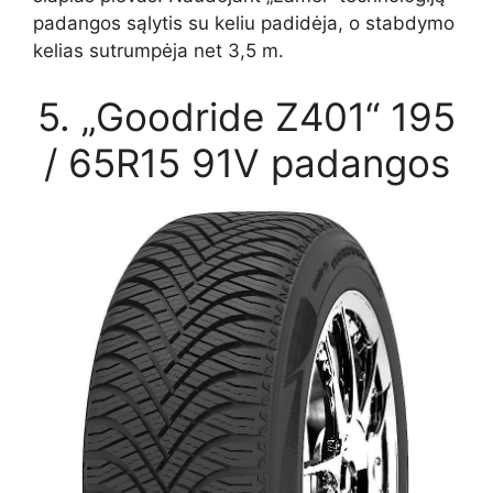
padangos sąlytis su keliu padidėja, o stabdymo
kelias sutrumpėja net 3,5 m.
5. „Goodride Z401“ 195
/ 65R15 91V padangos