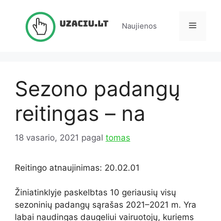
Pereiti
prie
Meniu
Naujienos
turinio
Sezono padangų
reitingas – na
18 vasario, 2021
pagal
tomas
Reitingo atnaujinimas: 20.02.01
Žiniatinklyje paskelbtas 10 geriausių visų
sezoninių padangų sąrašas 2021–2021 m. Yra
labai naudingas daugeliui vairuotojų, kuriems