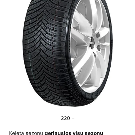
220 –
Keletą sezonų
geriausios visų sezonų