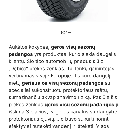
162 –
Aukštos kokybės,
geros visų sezonų
padangos
yra produktas, kurio siekia daugelis
klientų. Šio tipo automobilių priedus siūlo
„Dębica“ prekės ženklas. Tai lenkų gamintojas,
vertinamas visoje Europoje. Jis kūrė daugelį
metų
geriausios visų sezonų padangos
su
specialiai sukonstruotu protektoriaus raštu,
sumažinančiu akvaplanavimo riziką. Pasiūlė šis
prekės ženklas
geros visų sezonų padangos
ji
išskiria 3 plačius, išilginius kanalus su daugybe
protektoriaus pjūvių. Jie buvo sukurti norint
efektyviai nutekėti vandenį ir ištekėti. Visos