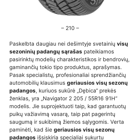
– 210 –
Paskelbta daugiau nei dešimtyje svetainių
visų
sezoninių padangų sąrašas
pateikiamos
pasirinktų modelių charakteristikos ir bendrovių,
gaminančių tokio tipo produktus, aprašymas.
Pasak specialistų, profesionaliai sprendžiančių
automobilių klausimus
geriausios visų sezonų
padangos
, kuriuos sukūrė „Dębica“ prekės
ženklas, yra „Navigator 2 205 / 55R16 91H“
modelis. Jie suprojektuoti taip, kad garantuotų
puikų važiavimą vasarą, taip pat pagerintų
saugumą ir sukibimą žiemos sąlygomis. Verta
paminėti, kad šie
geriausios visų sezonų
padangos
išsiskiria specialiai sukurtu