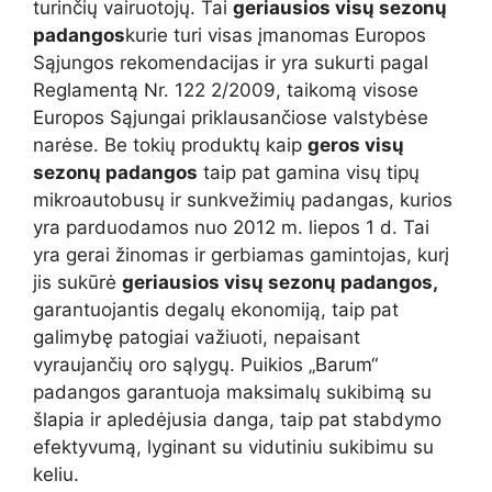
turinčių vairuotojų. Tai
geriausios visų sezonų
padangos
kurie turi visas įmanomas Europos
Sąjungos rekomendacijas ir yra sukurti pagal
Reglamentą Nr. 122 2/2009, taikomą visose
Europos Sąjungai priklausančiose valstybėse
narėse. Be tokių produktų kaip
geros visų
sezonų padangos
taip pat gamina visų tipų
mikroautobusų ir sunkvežimių padangas, kurios
yra parduodamos nuo 2012 m. liepos 1 d. Tai
yra gerai žinomas ir gerbiamas gamintojas, kurį
jis sukūrė
geriausios visų sezonų padangos,
garantuojantis degalų ekonomiją, taip pat
galimybę patogiai važiuoti, nepaisant
vyraujančių oro sąlygų. Puikios „Barum“
padangos garantuoja maksimalų sukibimą su
šlapia ir apledėjusia danga, taip pat stabdymo
efektyvumą, lyginant su vidutiniu sukibimu su
keliu.