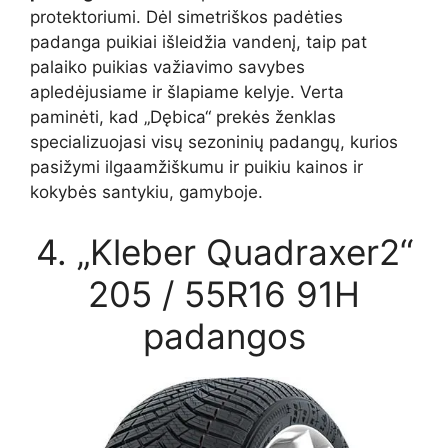
protektoriumi. Dėl simetriškos padėties
padanga puikiai išleidžia vandenį, taip pat
palaiko puikias važiavimo savybes
apledėjusiame ir šlapiame kelyje. Verta
paminėti, kad „Dębica“ prekės ženklas
specializuojasi visų sezoninių padangų, kurios
pasižymi ilgaamžiškumu ir puikiu kainos ir
kokybės santykiu, gamyboje.
4. „Kleber Quadraxer2“
205 / 55R16 91H
padangos