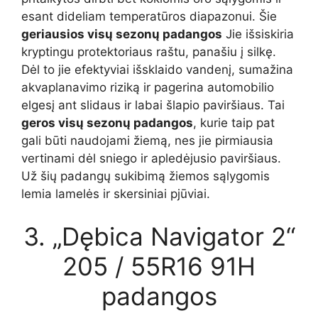
esant dideliam temperatūros diapazonui. Šie
geriausios visų sezonų padangos
Jie išsiskiria
kryptingu protektoriaus raštu, panašiu į silkę.
Dėl to jie efektyviai išsklaido vandenį, sumažina
akvaplanavimo riziką ir pagerina automobilio
elgesį ant slidaus ir labai šlapio paviršiaus. Tai
geros visų sezonų padangos
, kurie taip pat
gali būti naudojami žiemą, nes jie pirmiausia
vertinami dėl sniego ir apledėjusio paviršiaus.
Už šių padangų sukibimą žiemos sąlygomis
lemia lamelės ir skersiniai pjūviai.
3. „Dębica Navigator 2“
205 / 55R16 91H
padangos