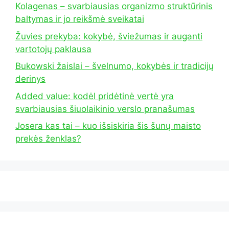
Kolagenas – svarbiausias organizmo struktūrinis
baltymas ir jo reikšmė sveikatai
Žuvies prekyba: kokybė, šviežumas ir auganti
vartotojų paklausa
Bukowski žaislai – švelnumo, kokybės ir tradicijų
derinys
Added value: kodėl pridėtinė vertė yra
svarbiausias šiuolaikinio verslo pranašumas
Josera kas tai – kuo išsiskiria šis šunų maisto
prekės ženklas?