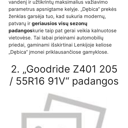
vandenį ir užtikrintų maksimalius važiavimo
parametrus apsnigtame kelyje. „Dębica“ prekės
ženklas garsėja tuo, kad sukuria modernų,
patvarų ir
geriausios visų sezonų
padangos
kurie taip pat gerai veikia kalnuotose
vietovėse. Tai labai prieinami automobilių
priedai, gaminami išskirtinai Lenkijoje keliose
„Dębica“ įmonei priklausančiose gamyklose.
2. „Goodride Z401 205
/ 55R16 91V“ padangos