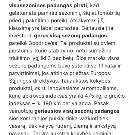
visasezonines padangas pirkti,
kad
galėtumėte pamiršti sezoninių šių automobilių
priedų pakeitimo poreikį. Atsakymas į šį
klausimą yra labai paprastas. Geriausia į tai
investuoti
geros visų sezonų padangos
pateikė Goodride’as. Tai produktai su dviem
juostomis, kurie stabdymo metu sumažina
triukšmo lygį iki 3 decibelų. Šios markės visos
sezono padangoms buvo suteikti sertifikatai ir
patvirtinimai, jos atitinka griežtas Europos
Sąjungos direktyvas. Tai aukštos kokybės
produktai, skirti lengviesiems automobiliams,
kurių apkrovos indeksas yra iki 475 kg, o greičio
indeksas – iki 190 km per valandą. Pasak
vairuotojų
geriausios visų sezonų padangos
šios kompanijos puikiai tinka važiuoti tiek
vasarą, tiek vėlyvą rudenį, žiemą ir ankstyvą
pavasarį. Tai yra aukštos kokybės gaminiai,