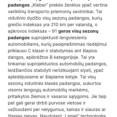
padangos
„Kleber“ prekės ženklus ypač vertina
variklinių transporto priemonių savininkai. Tai
vidutinio dydžio visų sezonų padangos, kurių
greičio indeksas yra 210 km per valandą, o
apkrovos indeksas – 91
geros visų sezonų
padangos
suprojektuoti lengviesiems
automobiliams, kurių pasipriešinimas riedėjimui
priklauso C klasei ir stabdymas ant šlapios
dangos, apibrėžtos B kategorijoje. Tai yra
tinkamai suprojektuotos automobilių padangos,
leidžiančios stabdyti nerizikuojant slysti, ypač
apledėjusiame ar šlapiame kelyje. Tai visų
sezonų vidutinės klasės padangos, sukurtos
visoms lengvųjų automobilių markėms,
pritaikytos žiemos ir vasaros sąlygoms. Jie taip
pat gali gerai dirbti purvose vietose ir
važiuodami per nelygumus, kalvas ir siauras ar
šlapias pievas. Naudojant „Lamel“ technologiją