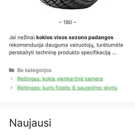
– 180 –
Jei nežinai
kokios visos sezono padangos
rekomenduoja dauguma vairuotojų, turėtumėte
perskaityti techninę produkto specifikaciją …
Kategorijos
Be kategorijos
Reitingas: kokia vienkartinė kamera
Reitingas: kuris fotelis iš saugojimo skyrių
Naujausi