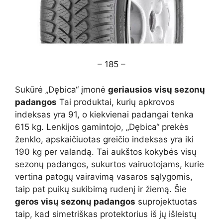
– 185 –
Sukūrė „Dębica“ įmonė
geriausios visų sezonų
padangos
Tai produktai, kurių apkrovos
indeksas yra 91, o kiekvienai padangai tenka
615 kg. Lenkijos gamintojo, „Dębica“ prekės
ženklo, apskaičiuotas greičio indeksas yra iki
190 kg per valandą. Tai aukštos kokybės visų
sezonų padangos, sukurtos vairuotojams, kurie
vertina patogų vairavimą vasaros sąlygomis,
taip pat puikų sukibimą rudenį ir žiemą. Šie
geros visų sezonų padangos
suprojektuotas
taip, kad simetriškas protektorius iš jų išleistų