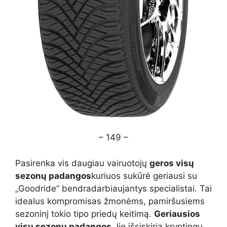
– 149 –
Pasirenka vis daugiau vairuotojų
geros visų
sezonų padangos
kuriuos sukūrė geriausi su
„Goodride“ bendradarbiaujantys specialistai. Tai
idealus kompromisas žmonėms, pamiršusiems
sezoninį tokio tipo priedų keitimą.
Geriausios
visų sezonų padangos
Jie išsiskiria kryptingu