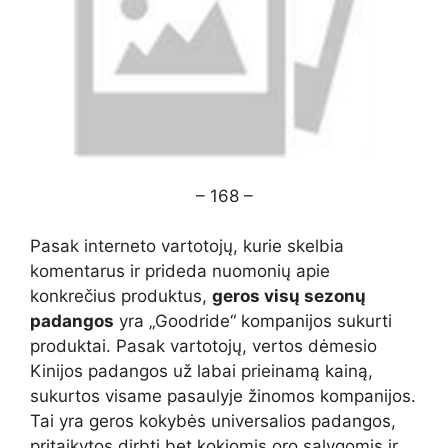
– 168 –
Pasak interneto vartotojų, kurie skelbia
komentarus ir prideda nuomonių apie
konkrečius produktus,
geros visų sezonų
padangos
yra „Goodride“ kompanijos sukurti
produktai. Pasak vartotojų, vertos dėmesio
Kinijos padangos už labai prieinamą kainą,
sukurtos visame pasaulyje žinomos kompanijos.
Tai yra geros kokybės universalios padangos,
pritaikytos dirbti bet kokiomis oro sąlygomis ir