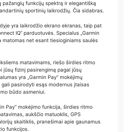
tų pažangių funkcijų spektrą ir elegantišką
tandartinių sportinių laikrodžių. Čia sidabras.
dyje yra laikrodžio ekrano ekranas, taip pat
„Connect IQ“ parduotuvės. Specialus „Garmin
a matomas net esant tiesioginiams saulės
 tiksliems matavimams, riešo širdies ritmo
ebi jūsų fizinį pasirengimą pagal jūsų
valumas yra „Garmin Pay“ mokėjimų
 gali pasirodyti esąs modernus įtaisas
imo būdo asmeniui.
in Pay“ mokėjimo funkcija, širdies ritmo
atavimas, aukščio matuoklis, GPS
alorijų skaitiklis, pranešimai apie gaunamus
io funkcijos.