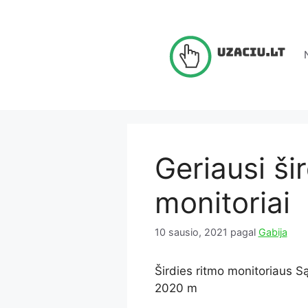
Pereiti
prie
turinio
Geriausi ši
monitoriai
10 sausio, 2021
pagal
Gabija
Širdies ritmo monitoriaus Są
2020 m