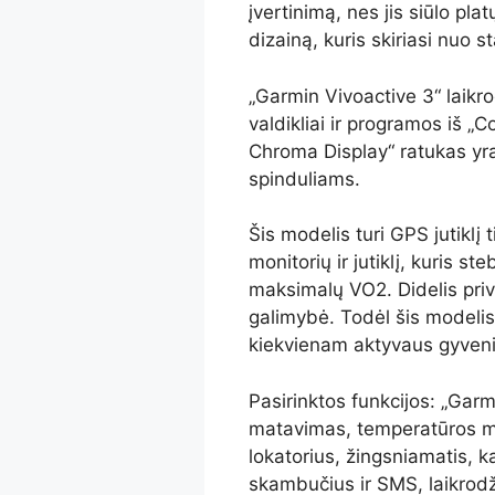
įvertinimą, nes jis siūlo pla
dizainą, kuris skiriasi nuo s
„Garmin Vivoactive 3“ laikro
valdikliai ir programos iš 
Chroma Display“ ratukas yr
spinduliams.
Šis modelis turi GPS jutiklį
monitorių ir jutiklį, kuris st
maksimalų VO2. Didelis pri
galimybė. Todėl šis modelis
kiekvienam aktyvaus gyven
Pasirinktos funkcijos: „Garm
matavimas, temperatūros m
lokatorius, žingsniamatis, k
skambučius ir SMS, laikrodž