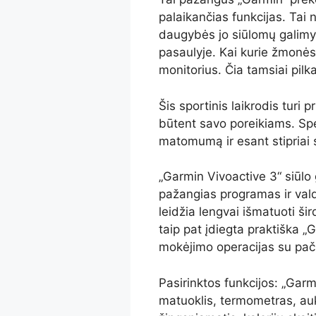
palaikančias funkcijas. Tai 
daugybės jo siūlomų galimyb
pasaulyje. Kai kurie žmonės
monitorius. Čia tamsiai pilka
Šis sportinis laikrodis turi pr
būtent savo poreikiams. Spec
matomumą ir esant stipriai 
„Garmin Vivoactive 3“ siūlo
pažangias programas ir valdi
leidžia lengvai išmatuoti šir
taip pat įdiegta praktiška „Ga
mokėjimo operacijas su pači
Pasirinktos funkcijos: „Garm
matuoklis, termometras, auk