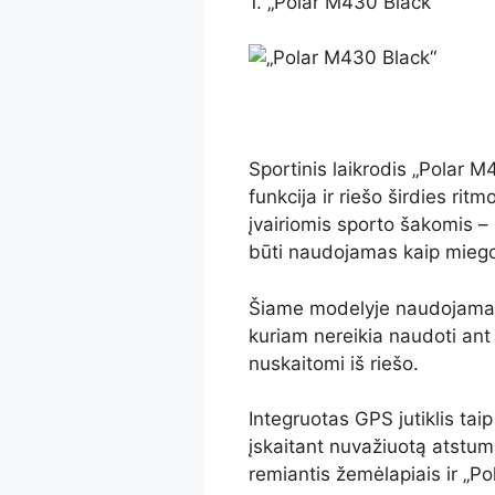
1. „Polar M430 Black“
Sportinis laikrodis „Polar
funkcija ir riešo širdies rit
įvairiomis sporto šakomis – 
būti naudojamas kaip miego
Šiame modelyje naudojamas s
kuriam nereikia naudoti an
nuskaitomi iš riešo.
Integruotas GPS jutiklis taip
įskaitant nuvažiuotą atstum
remiantis žemėlapiais ir „Po