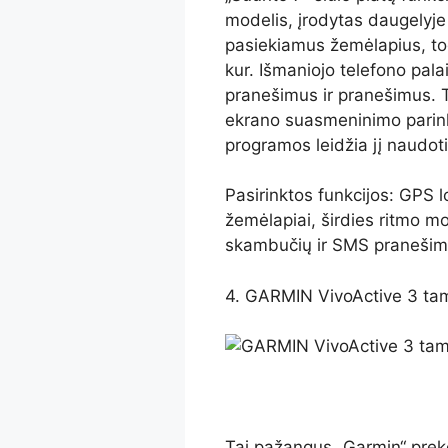
modelis, įrodytas daugelyje
pasiekiamus žemėlapius, to
kur. Išmaniojo telefono pal
pranešimus ir pranešimus. Ta
ekrano suasmeninimo parinkt
programos leidžia jį naudoti 
Pasirinktos funkcijos: GPS l
žemėlapiai, širdies ritmo mo
skambučių ir SMS pranešimai
4. GARMIN VivoActive 3 tam
Tai pažangus „Garmin“ prekė