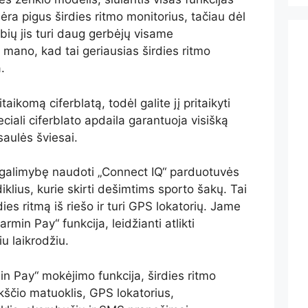
nėra pigus širdies ritmo monitorius, tačiau dėl
ių jis turi daug gerbėjų visame
 mano, kad tai geriausias širdies ritmo
.
itaikomą ciferblatą, todėl galite jį pritaikyti
iali ciferblato apdaila garantuoja visišką
saulės šviesai.
 galimybę naudoti „Connect IQ“ parduotuvės
klius, kurie skirti dešimtims sporto šakų. Tai
dies ritmą iš riešo ir turi GPS lokatorių. Jame
rmin Pay“ funkcija, leidžianti atlikti
u laikrodžiu.
in Pay“ mokėjimo funkcija, širdies ritmo
ščio matuoklis, GPS lokatorius,