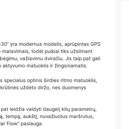
 M430“ yra modernus modelis, aprūpintas GPS
mo matavimais, todėl puikiai tiks užsiimant
bėgimu, važiavimu dviračiu. Jis taip pat gali
 aktyvumo matuoklis ir žingsniamatis.
pecialus optinis širdies ritmo matuoklis,
t krūtinės uždėto diržo, nes duomenys
 pat leidžia valdyti daugelį kitų parametrų,
ą, tempą, aukštį, nuvažiuotus maršrutus,
lar Flow“ paslauga.