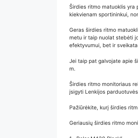
Širdies ritmo matuoklis yra 
kiekvienam sportininkui, nor
Geras širdies ritmo matuoklis
metu ir taip nuolat stebėti j
efektyvumui, bet ir sveikatai
Jei taip pat galvojate apie 
m.
Širdies ritmo monitoriaus rei
įsigyti Lenkijos parduotuvės
Pažiūrėkite, kurį širdies ritm
Geriausių širdies ritmo mon