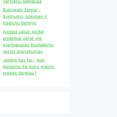
vartotojų paklausa
Bukowski žaislai –
švelnumo, kokybės ir
tradicijų derinys
Added value: kodėl
pridėtinė vertė yra
svarbiausias šiuolaikinio
verslo pranašumas
Josera kas tai – kuo
išsiskiria šis šunų maisto
prekės ženklas?