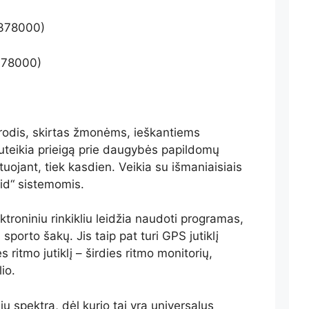
0378000)
ikrodis, skirtas žmonėms, ieškantiems
suteikia prieigą prie daugybės papildomų
tuojant, tiek kasdien. Veikia su išmaniaisiais
oid“ sistemomis.
ektroniniu rinkikliu leidžia naudoti programas,
sporto šakų. Jis taip pat turi GPS jutiklį
es ritmo jutiklį – širdies ritmo monitorių,
io.
jų spektrą, dėl kurio tai yra universalus