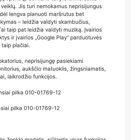
 veiklų. Jis turi nemokamus neprisijungus
dėl lengva planuoti maršrutus bet
aikymas – leidžia valdyti skambučius,
i taip pat leidžia valdyti muziką. Įvairios
ys ir įvairios „Google Play“ parduotuvės
taip plačiai.
okatorius, neprisijungę pasiekiami
nitorius, aukščio matuoklis, žingsniamatis,
, laikrodžio funkcijos.
siai pilka 010-01769-12
s ženklo modelis, siūlantis visas funkcijas