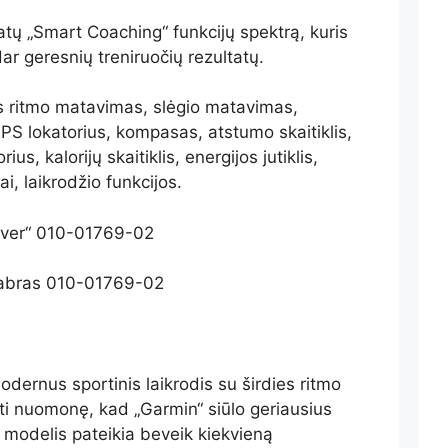
latų „Smart Coaching“ funkcijų spektrą, kuris
 dar geresnių treniruočių rezultatų.
ies ritmo matavimas, slėgio matavimas,
S lokatorius, kompasas, atstumo skaitiklis,
s, kalorijų skaitiklis, energijos jutiklis,
, laikrodžio funkcijos.
lver“ 010-01769-02
dernus sportinis laikrodis su širdies ritmo
sti nuomonę, kad „Garmin“ siūlo geriausius
s modelis pateikia beveik kiekvieną