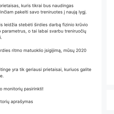
prietaisas, kuris tikrai bus naudingas
inčiam pakelti savo treniruotes į naują lygį.
 leidžia stebėti širdies darbą fizinio krūvio
o parametrus, o tai labai svarbu treniruočių
.
širdies ritmo matuoklio įsigijimą, mūsų 2020
tinge yra tik geriausi prietaisai, kuriuos galite
e.
o monitorių pasirinkti!
itorių aprašymas