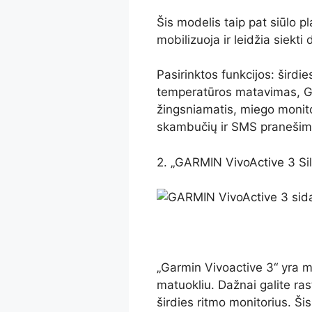
Šis modelis taip pat siūlo p
mobilizuoja ir leidžia siekti
Pasirinktos funkcijos: šird
temperatūros matavimas, GP
žingsniamatis, miego monitoriu
skambučių ir SMS pranešimai
2. „GARMIN VivoActive 3 Si
„Garmin Vivoactive 3“ yra mo
matuokliu. Dažnai galite ra
širdies ritmo monitorius. Ši