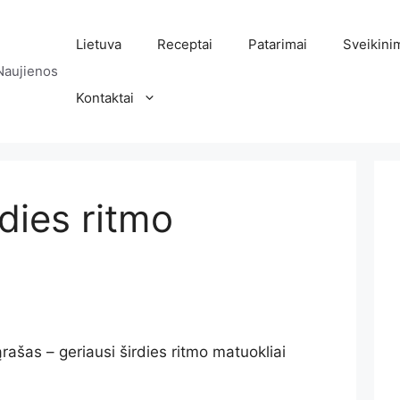
Lietuva
Receptai
Patarimai
Sveikini
Naujienos
Kontaktai
rdies ritmo
rašas – geriausi širdies ritmo matuokliai