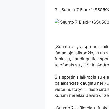
3. „Suunto 7 Black“ (SS05
„Suunto 7“ yra sportinis la
išmaniojo laikrodžio, kuris 
funkcijų, naudingų tiek spor
telefonais su „iOS“ ir „Andr
Šis sportinis laikrodis su el
palaikančias daugiau nei 70 
vietai nustatyti ir riešo širdi
kuriam nereikia dėvėti diržel
„Suunto 7“ siūlo platų funkci