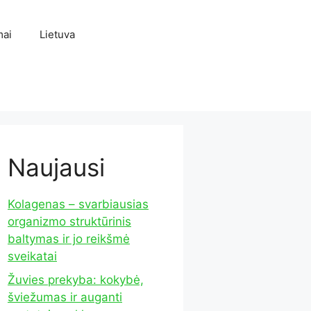
mai
Lietuva
Naujausi
Kolagenas – svarbiausias
organizmo struktūrinis
baltymas ir jo reikšmė
sveikatai
Žuvies prekyba: kokybė,
šviežumas ir auganti