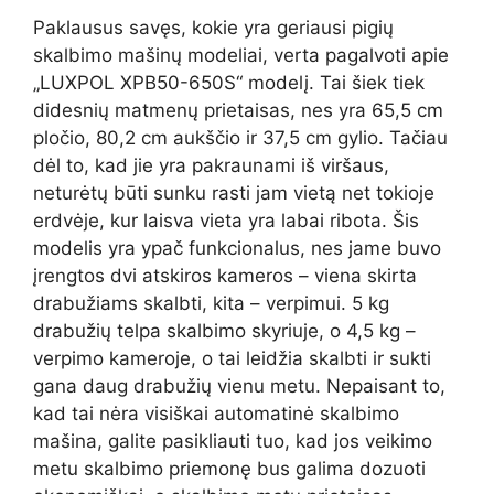
Paklausus savęs, kokie yra geriausi pigių
skalbimo mašinų modeliai, verta pagalvoti apie
„LUXPOL XPB50-650S“ modelį. Tai šiek tiek
didesnių matmenų prietaisas, nes yra 65,5 cm
pločio, 80,2 cm aukščio ir 37,5 cm gylio. Tačiau
dėl to, kad jie yra pakraunami iš viršaus,
neturėtų būti sunku rasti jam vietą net tokioje
erdvėje, kur laisva vieta yra labai ribota. Šis
modelis yra ypač funkcionalus, nes jame buvo
įrengtos dvi atskiros kameros – viena skirta
drabužiams skalbti, kita – verpimui. 5 kg
drabužių telpa skalbimo skyriuje, o 4,5 kg –
verpimo kameroje, o tai leidžia skalbti ir sukti
gana daug drabužių vienu metu. Nepaisant to,
kad tai nėra visiškai automatinė skalbimo
mašina, galite pasikliauti tuo, kad jos veikimo
metu skalbimo priemonę bus galima dozuoti