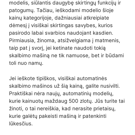
modelis, siūlantis daugybę skirtingų funkcijų ir
patogumų. Tačiau, ieškodami modelio šioje
kainų kategorijoje, dažniausiai atkreipiate
dėmesį į visiškai skirtingas savybes, kurios
pasirodo labai svarbios naudojant kasdien.
Pirmiausia, žinoma, atsižvelgiama į matmenis,
taip pat į svorį, jei ketinate naudoti tokią
skalbimo mašiną ne tik namuose, bet ir būdami
toli nuo namų.
Jei ieškote tipiškos, visiškai automatinės
skalbimo mašinos už šią kainą, galite nusivilti.
Praktiškai nėra naujų, automatinių modelių,
kurie kainuotų maždaug 500 zlotų. Jūs turite tai
žinoti, o tai nereiškia, kad nerasite prietaisų,
kurie galėtų pakeisti mašiną ir patenkinti
lūkesčius.