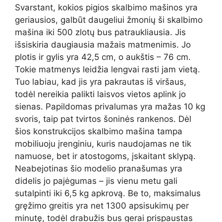
Svarstant, kokios pigios skalbimo mašinos yra
geriausios, galbūt daugeliui žmonių ši skalbimo
mašina iki 500 zlotų bus patraukliausia. Jis
išsiskiria daugiausia mažais matmenimis. Jo
plotis ir gylis yra 42,5 cm, o aukštis – 76 cm.
Tokie matmenys leidžia lengvai rasti jam vietą.
Tuo labiau, kad jis yra pakrautas iš viršaus,
todėl nereikia palikti laisvos vietos aplink jo
sienas. Papildomas privalumas yra mažas 10 kg
svoris, taip pat tvirtos šoninės rankenos. Dėl
šios konstrukcijos skalbimo mašina tampa
mobiliuoju įrenginiu, kuris naudojamas ne tik
namuose, bet ir atostogoms, įskaitant sklypą.
Neabejotinas šio modelio pranašumas yra
didelis jo pajėgumas – jis vienu metu gali
sutalpinti iki 6,5 kg apkrovą. Be to, maksimalus
gręžimo greitis yra net 1300 apsisukimų per
minutę, todėl drabužis bus gerai prispaustas