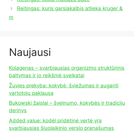
Reitingas: kuris garsiakalbis atlieka kruger &
m
Naujausi
Kolagenas – svarbiausias organizmo struktūrinis
baltymas ir jo reikšmė sveikatai
Žuvies prekyba: kokybė, šviežumas ir auganti
vartotojų paklausa
Bukowski žaislai – švelnumo, kokybės ir tradicijų
derinys
Added value: kodėl pridėtinė vertė yra
svarbiausias šiuolaikinio verslo pranašumas