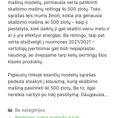
mašinų modelių, pirmiausia verta patikrinti
skalbimo mašinų reitingą iki 500 zlotų. Toks
sąrašas leis mums žinoti, kokia yra geriausia
skalbimo mašina iki 500 zlotų – kaip ji
pastatyta, kiek daiktų ji gali skalbti vienu metu ir
ar ji yra efektyvi energijai. Be reitingo, taip pat
verta atsižvelgti į nuomones 2021/2021 –
vartotojų įvertinimai gali būti nepaprastai
naudingi, jei dvejojame tarp kelių skirtingų šios
klasės produktų.
Pigiausių rinkoje esančių modelių sąrašas
padeda atsakyti į klausimą, kurią skalbimo
mašiną pasirinkti iki 500 zlotų. Be to, ilgai
nereikia naršyti po tokį pasiūlymą. Daugiausia…
Kategorijos
Be kategorijos
Reitingas: kokia makiažo bazė