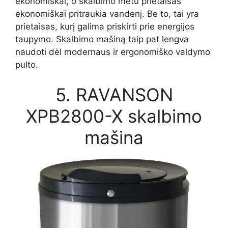
ekonomiškai, o skalbimo metu prietaisas
ekonomiškai pritraukia vandenį. Be to, tai yra
prietaisas, kurį galima priskirti prie energijos
taupymo. Skalbimo mašiną taip pat lengva
naudoti dėl modernaus ir ergonomiško valdymo
pulto.
5. RAVANSON
XPB2800-X skalbimo
mašina