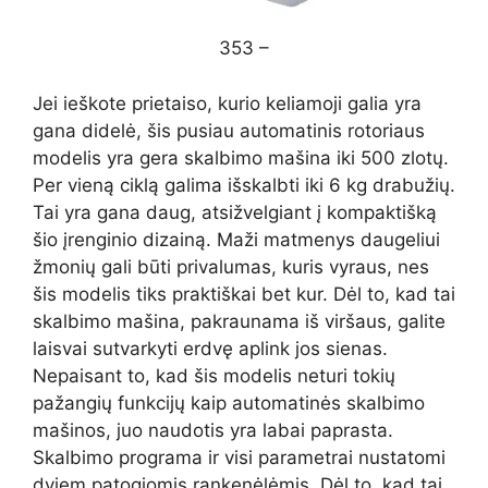
353 –
Jei ieškote prietaiso, kurio keliamoji galia yra
gana didelė, šis pusiau automatinis rotoriaus
modelis yra gera skalbimo mašina iki 500 zlotų.
Per vieną ciklą galima išskalbti iki 6 kg drabužių.
Tai yra gana daug, atsižvelgiant į kompaktišką
šio įrenginio dizainą. Maži matmenys daugeliui
žmonių gali būti privalumas, kuris vyraus, nes
šis modelis tiks praktiškai bet kur. Dėl to, kad tai
skalbimo mašina, pakraunama iš viršaus, galite
laisvai sutvarkyti erdvę aplink jos sienas.
Nepaisant to, kad šis modelis neturi tokių
pažangių funkcijų kaip automatinės skalbimo
mašinos, juo naudotis yra labai paprasta.
Skalbimo programa ir visi parametrai nustatomi
dviem patogiomis rankenėlėmis. Dėl to, kad tai