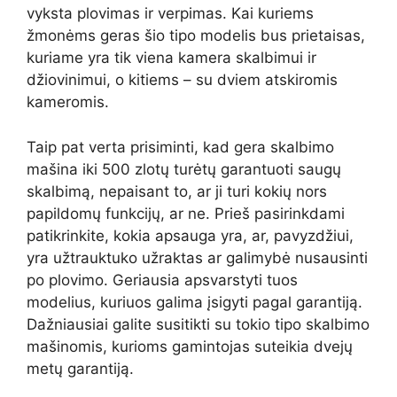
vyksta plovimas ir verpimas. Kai kuriems
žmonėms geras šio tipo modelis bus prietaisas,
kuriame yra tik viena kamera skalbimui ir
džiovinimui, o kitiems – su dviem atskiromis
kameromis.
Taip pat verta prisiminti, kad gera skalbimo
mašina iki 500 zlotų turėtų garantuoti saugų
skalbimą, nepaisant to, ar ji turi kokių nors
papildomų funkcijų, ar ne. Prieš pasirinkdami
patikrinkite, kokia apsauga yra, ar, pavyzdžiui,
yra užtrauktuko užraktas ar galimybė nusausinti
po plovimo. Geriausia apsvarstyti tuos
modelius, kuriuos galima įsigyti pagal garantiją.
Dažniausiai galite susitikti su tokio tipo skalbimo
mašinomis, kurioms gamintojas suteikia dvejų
metų garantiją.