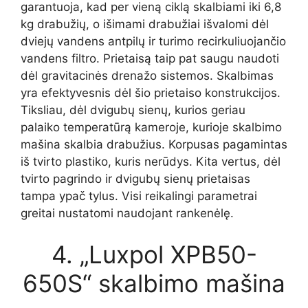
garantuoja, kad per vieną ciklą skalbiami iki 6,8
kg drabužių, o išimami drabužiai išvalomi dėl
dviejų vandens antpilų ir turimo recirkuliuojančio
vandens filtro. Prietaisą taip pat saugu naudoti
dėl gravitacinės drenažo sistemos. Skalbimas
yra efektyvesnis dėl šio prietaiso konstrukcijos.
Tiksliau, dėl dvigubų sienų, kurios geriau
palaiko temperatūrą kameroje, kurioje skalbimo
mašina skalbia drabužius. Korpusas pagamintas
iš tvirto plastiko, kuris nerūdys. Kita vertus, dėl
tvirto pagrindo ir dvigubų sienų prietaisas
tampa ypač tylus. Visi reikalingi parametrai
greitai nustatomi naudojant rankenėlę.
4. „Luxpol XPB50-
650S“ skalbimo mašina