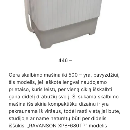
446 –
Gera skalbimo mašina iki 500 – yra, pavyzdžiui,
šis modelis, jei ieškote lengvai naudojamo
prietaiso, kuris leistų per vieną ciklą išskalbti
gana didelį drabužių svorį. Ši sukama skalbimo
mašina išsiskiria kompaktišku dizainu ir yra
pakraunama iš viršaus, todėl rasti vietą jai bute,
studijoje ar name neturėtų būti per didelis
iššūkis. „RAVANSON XPB-680TP“ modelis