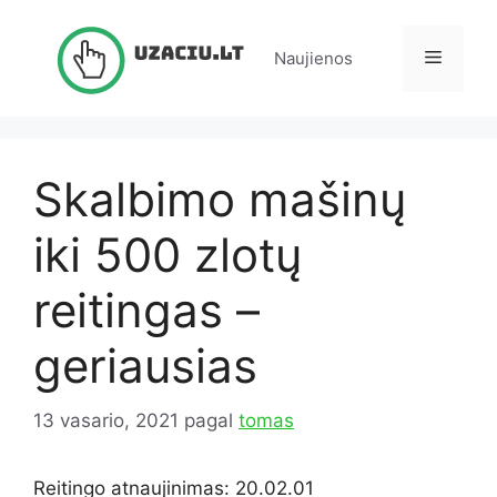
Pereiti
prie
Meniu
Naujienos
turinio
Skalbimo mašinų
iki 500 zlotų
reitingas –
geriausias
13 vasario, 2021
pagal
tomas
Reitingo atnaujinimas: 20.02.01