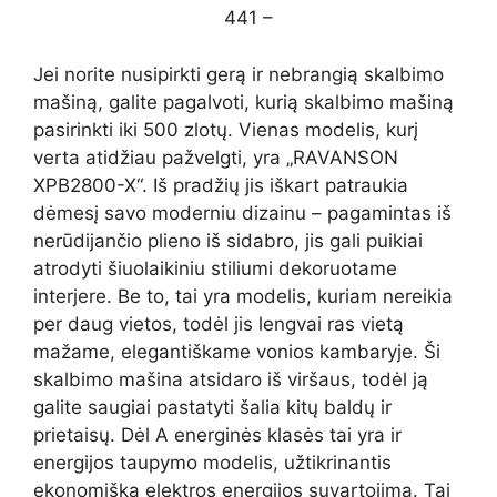
441 –
Jei norite nusipirkti gerą ir nebrangią skalbimo
mašiną, galite pagalvoti, kurią skalbimo mašiną
pasirinkti iki 500 zlotų. Vienas modelis, kurį
verta atidžiau pažvelgti, yra „RAVANSON
XPB2800-X“. Iš pradžių jis iškart patraukia
dėmesį savo moderniu dizainu – pagamintas iš
nerūdijančio plieno iš sidabro, jis gali puikiai
atrodyti šiuolaikiniu stiliumi dekoruotame
interjere. Be to, tai yra modelis, kuriam nereikia
per daug vietos, todėl jis lengvai ras vietą
mažame, elegantiškame vonios kambaryje. Ši
skalbimo mašina atsidaro iš viršaus, todėl ją
galite saugiai pastatyti šalia kitų baldų ir
prietaisų. Dėl A energinės klasės tai yra ir
energijos taupymo modelis, užtikrinantis
ekonomišką elektros energijos suvartojimą. Tai