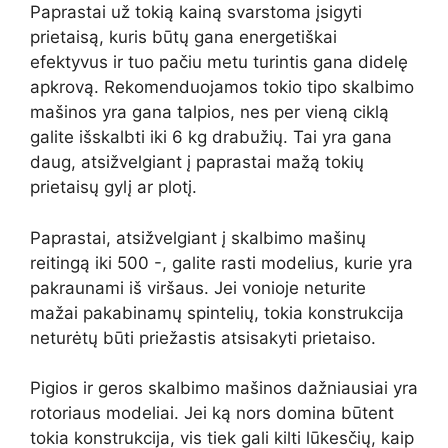
Paprastai už tokią kainą svarstoma įsigyti
prietaisą, kuris būtų gana energetiškai
efektyvus ir tuo pačiu metu turintis gana didelę
apkrovą. Rekomenduojamos tokio tipo skalbimo
mašinos yra gana talpios, nes per vieną ciklą
galite išskalbti iki 6 kg drabužių. Tai yra gana
daug, atsižvelgiant į paprastai mažą tokių
prietaisų gylį ar plotį.
Paprastai, atsižvelgiant į skalbimo mašinų
reitingą iki 500 -, galite rasti modelius, kurie yra
pakraunami iš viršaus. Jei vonioje neturite
mažai pakabinamų spintelių, tokia konstrukcija
neturėtų būti priežastis atsisakyti prietaiso.
Pigios ir geros skalbimo mašinos dažniausiai yra
rotoriaus modeliai. Jei ką nors domina būtent
tokia konstrukcija, vis tiek gali kilti lūkesčių, kaip