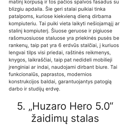
matinį korpusą ir tos pačios spalvos fasadus su
blizgiu apdaila. Šie geri stalai puikiai tinka
patalpoms, kuriose kiekvieną dieną dirbama
kompiuteriu. Tai puiki vieta laikyti nešiojamąjį ar
stalinį kompiuterį. Šiuose geruose ir pigiuose
rašomuosiuose staluose yra priekinės pusės be
rankenų, taip pat yra 6 erdvūs stalčiai, į kuriuos
lengvai tilps visi priedai, raštinės reikmenys,
knygos, laikraščiai, taip pat nedideli mobilieji
įrenginiai ar indai, naudojami dirbant biure. Tai
funkcionalūs, paprastos, modernios
konstrukcijos baldai, garantuojantys patogią
darbo ir studijų erdvę.
5. „Huzaro Hero 5.0“
žaidimų stalas