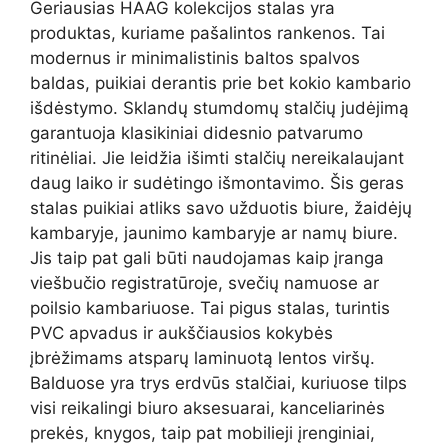
Geriausias HAAG kolekcijos stalas yra
produktas, kuriame pašalintos rankenos. Tai
modernus ir minimalistinis baltos spalvos
baldas, puikiai derantis prie bet kokio kambario
išdėstymo. Sklandų stumdomų stalčių judėjimą
garantuoja klasikiniai didesnio patvarumo
ritinėliai. Jie leidžia išimti stalčių nereikalaujant
daug laiko ir sudėtingo išmontavimo. Šis geras
stalas puikiai atliks savo užduotis biure, žaidėjų
kambaryje, jaunimo kambaryje ar namų biure.
Jis taip pat gali būti naudojamas kaip įranga
viešbučio registratūroje, svečių namuose ar
poilsio kambariuose. Tai pigus stalas, turintis
PVC apvadus ir aukščiausios kokybės
įbrėžimams atsparų laminuotą lentos viršų.
Balduose yra trys erdvūs stalčiai, kuriuose tilps
visi reikalingi biuro aksesuarai, kanceliarinės
prekės, knygos, taip pat mobilieji įrenginiai,