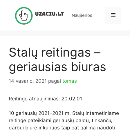
Pereiti
prie
Meniu
Naujienos
turinio
Stalų reitingas –
geriausias biuras
14 vasario, 2021
pagal
tomas
Reitingo atnaujinimas: 20.02.01
10 geriausių 2021–2021 m. Stalų internetiniame
reitinge pateikiami geriausių baldų, tinkančių
darbui biure ir kuriuos taip pat galima naudoti