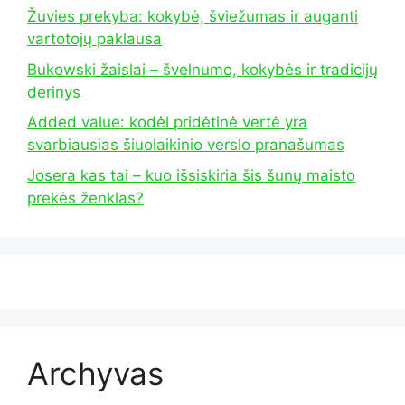
Žuvies prekyba: kokybė, šviežumas ir auganti
vartotojų paklausa
Bukowski žaislai – švelnumo, kokybės ir tradicijų
derinys
Added value: kodėl pridėtinė vertė yra
svarbiausias šiuolaikinio verslo pranašumas
Josera kas tai – kuo išsiskiria šis šunų maisto
prekės ženklas?
Archyvas