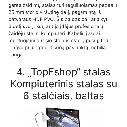
geras žaidimų stalas turi reguliuojamas pėdas ir
25 mm storio viršutinę dalį, pagamintą iš
patvaraus HDF PVC. Šis baldas gali atlaikyti
didelį svorį, kurį ant jo įdėjus profesionalų
žaidėjų stalinį kompiuterį. Kabelių įvadai
montuojami ant šio stalo iš dviejų pusių, todėl
lengva prijungti bet kurią pasirinktą mobilią
įrangą.
4. „TopEshop“ stalas
Kompiuterinis stalas su
6 stalčiais, baltas