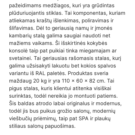
pažeidimams medžiagos, kuri yra grūdintas
plūduriuojantis stiklas. Tai komponentas, kuriam
atliekamas kraštų išlenkimas, poliravimas ir
šlifavimas. Dėl to geriausią namų ir įmonės
kambarių stalą galima saugiai naudoti net
mažiems vaikams. Ši išskirtinės kokybės
konsolė taip pat puikiai tinka miegamajam ar
svetainei. Tai geriausias rašomasis stalas, kurį
galima užsisakyti lakuotu bet kokios spalvos
variantu iš RAL paletės. Produktas sveria
maždaug 20 kg ir yra 110 × 60 x 82 cm. Tai
pigus stalas, kuris klientui atitenka visiškai
surinktas, todėl nereikia jo montuoti patiems.
Šis baldas atrodo labai originalus ir modernus,
todėl jis bus puikus grožio salonų, modernių
viešbučių priėmimų, taip pat SPA ir plaukų
stiliaus salonų papuošimas.