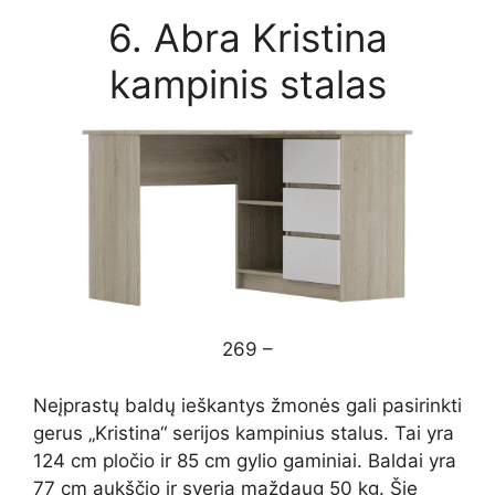
6. Abra Kristina
kampinis stalas
269 –
Neįprastų baldų ieškantys žmonės gali pasirinkti
gerus „Kristina“ serijos kampinius stalus. Tai yra
124 cm pločio ir 85 cm gylio gaminiai. Baldai yra
77 cm aukščio ir sveria maždaug 50 kg. Šie