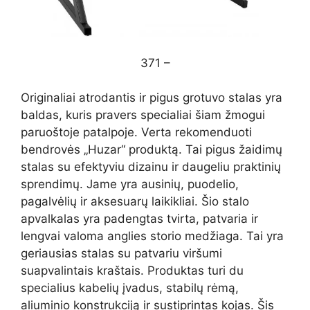
371 –
Originaliai atrodantis ir pigus grotuvo stalas yra
baldas, kuris pravers specialiai šiam žmogui
paruoštoje patalpoje. Verta rekomenduoti
bendrovės „Huzar“ produktą. Tai pigus žaidimų
stalas su efektyviu dizainu ir daugeliu praktinių
sprendimų. Jame yra ausinių, puodelio,
pagalvėlių ir aksesuarų laikikliai. Šio stalo
apvalkalas yra padengtas tvirta, patvaria ir
lengvai valoma anglies storio medžiaga. Tai yra
geriausias stalas su patvariu viršumi
suapvalintais kraštais. Produktas turi du
specialius kabelių įvadus, stabilų rėmą,
aliuminio konstrukciją ir sustiprintas kojas. Šis