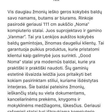
Vis daugiau žmonių ieško geros kokybės baldų
savo namams, butams ar biurams. Rinkoje
pasirodė geriausi 111 cm aukščio „Noma“
kompiuterio stalai. Juos suprojektavo ir gamino
„Vanmar“. Tai yra Lenkijos aukštos kokybės
baldų gamintojas, žinomas daugeliui klientų. Tai
garantuoja puikius produktus, kurie pristatomi
klientui kaip galimybė juos surinkti. „Good
Noma“ stalai yra modernūs baldai, kurie yra
praktiški ir praktiški naudoti. Šių gaminių
estetinė išvaizda leidžia juos pritaikyti bet
kokiam pasirinktam stiliui, kuriame išdėstytas
interjeras. Šie baldai pateisins žmonių,
ieškančių stalų su vieta dokumentams,
kanceliarinėms prekėms, knygoms ir
mokyklinėms medžiagoms, lūkesčius. Geriausi
rašomieji stalai turi ištraukiamą kompiuterio