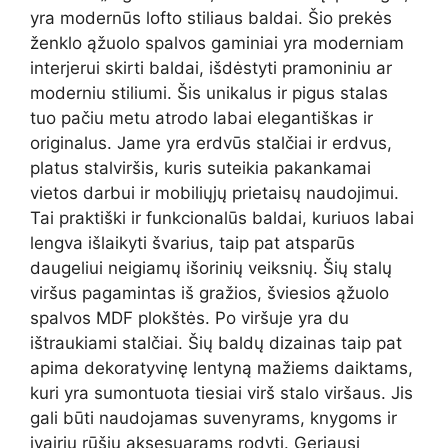
yra modernūs lofto stiliaus baldai. Šio prekės
ženklo ąžuolo spalvos gaminiai yra moderniam
interjerui skirti baldai, išdėstyti pramoniniu ar
moderniu stiliumi. Šis unikalus ir pigus stalas
tuo pačiu metu atrodo labai elegantiškas ir
originalus. Jame yra erdvūs stalčiai ir erdvus,
platus stalviršis, kuris suteikia pakankamai
vietos darbui ir mobiliųjų prietaisų naudojimui.
Tai praktiški ir funkcionalūs baldai, kuriuos labai
lengva išlaikyti švarius, taip pat atsparūs
daugeliui neigiamų išorinių veiksnių. Šių stalų
viršus pagamintas iš gražios, šviesios ąžuolo
spalvos MDF plokštės. Po viršuje yra du
ištraukiami stalčiai. Šių baldų dizainas taip pat
apima dekoratyvinę lentyną mažiems daiktams,
kuri yra sumontuota tiesiai virš stalo viršaus. Jis
gali būti naudojamas suvenyrams, knygoms ir
įvairių rūšių aksesuarams rodyti. Geriausi