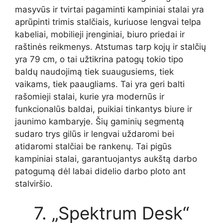
masyvūs ir tvirtai pagaminti kampiniai stalai yra
aprūpinti trimis stalčiais, kuriuose lengvai telpa
kabeliai, mobilieji įrenginiai, biuro priedai ir
raštinės reikmenys. Atstumas tarp kojų ir stalčių
yra 79 cm, o tai užtikrina patogų tokio tipo
baldų naudojimą tiek suaugusiems, tiek
vaikams, tiek paaugliams. Tai yra geri balti
rašomieji stalai, kurie yra modernūs ir
funkcionalūs baldai, puikiai tinkantys biure ir
jaunimo kambaryje. Šių gaminių segmentą
sudaro trys gilūs ir lengvai uždaromi bei
atidaromi stalčiai be rankenų. Tai pigūs
kampiniai stalai, garantuojantys aukštą darbo
patogumą dėl labai didelio darbo ploto ant
stalviršio.
7. „Spektrum Desk“