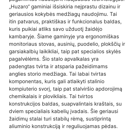
„Huzaro“ gaminiai išsiskiria neįprastu dizainu ir
geriausios kokybės medžiagų naudojimu. Tai
itin patvarus, praktiškas ir funkcionalus baldas,
kuris puikiai atliks savo užduotį žaidėjo
kambaryje. Šiame gaminyje yra ergonomiškas
monitoriaus stovas, ausinių, puodelio, plokščių ir
garsiakalbių laikikliai, taip pat specialios skylės
pagalvėlėms. Šio stalo apvalkalas yra
padengtas tvirta ir atsparia pažeidimams
anglies storio medžiaga. Tai labai tvirtas
komponentas, kuris gali atlaikyti stalinio
kompiuterio svorį, taip pat stalviršio apdorojimą
chemikalais ir plovikliais. Tai tvirtos
konstrukcijos baldas, suapvalintais kraštais, su
dviem specialiais kabelių įvadais. Šie geriausi
žaidimų stalai turi stabilų rėmą, sustiprintą
aliuminio konstrukciją ir reguliuojamas pėdas.