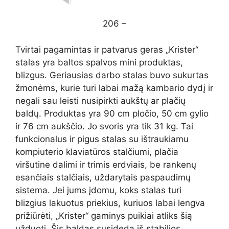
206 –
Tvirtai pagamintas ir patvarus geras „Krister“
stalas yra baltos spalvos mini produktas,
blizgus. Geriausias darbo stalas buvo sukurtas
žmonėms, kurie turi labai mažą kambario dydį ir
negali sau leisti nusipirkti aukštų ar plačių
baldų. Produktas yra 90 cm pločio, 50 cm gylio
ir 76 cm aukščio. Jo svoris yra tik 31 kg. Tai
funkcionalus ir pigus stalas su ištraukiamu
kompiuterio klaviatūros stalčiumi, plačia
viršutine dalimi ir trimis erdviais, be rankenų
esančiais stalčiais, uždarytais paspaudimų
sistema. Jei jums įdomu, koks stalas turi
blizgius lakuotus priekius, kuriuos labai lengva
prižiūrėti, „Krister“ gaminys puikiai atliks šią
užduotį. Šis baldas susideda iš stabilios