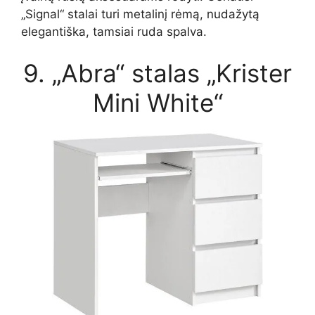
„Signal“ stalai turi metalinį rėmą, nudažytą
elegantiška, tamsiai ruda spalva.
9. „Abra“ stalas „Krister
Mini White“