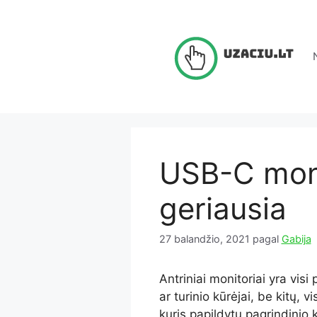
Pereiti
prie
turinio
USB-C moni
geriausia
27 balandžio, 2021
pagal
Gabija
Antriniai monitoriai yra visi
ar turinio kūrėjai, be kitų, 
kuris papildytų pagrindinio 