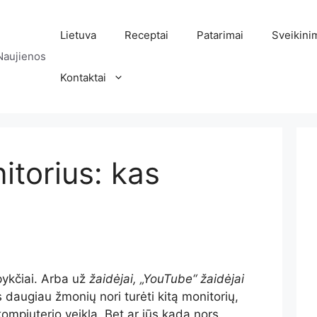
Lietuva
Receptai
Patarimai
Sveikini
Naujienos
Kontaktai
torius: kas
 pykčiai. Arba už
žaidėjai, „YouTube“ žaidėjai
vis daugiau žmonių nori turėti kitą monitorių,
kompiuterio veiklą. Bet ar jūs kada nors