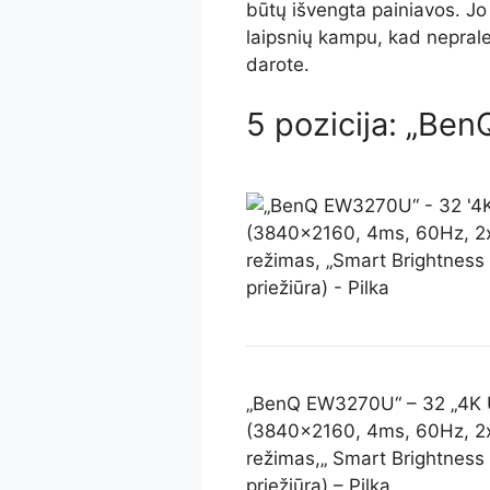
būtų išvengta painiavos. Jo
laipsnių kampu, kad nepralei
darote.
5 pozicija: „B
„BenQ EW3270U“ – 32 „4K 
(3840×2160, 4ms, 60Hz, 2x
režimas,„ Smart Brightness P
priežiūra) – Pilka