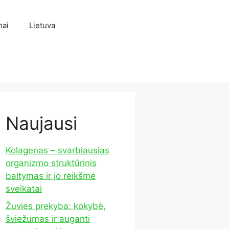
mai
Lietuva
Naujausi
Kolagenas – svarbiausias
organizmo struktūrinis
baltymas ir jo reikšmė
sveikatai
Žuvies prekyba: kokybė,
šviežumas ir auganti