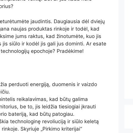
orius?
turėtumėte jaudintis. Daugiausia dėl dviejų
gana naujas produktas rinkoje ir todėl, kad
ksime jums raktus, kad žinotumėte, kuo jis
is siūlo ir kodėl jis gali jus dominti. Ar esate
 technologijų epochoje? Pradėkime!
žia perduoti energiją, duomenis ir vaizdo
ičiu.
intelis reikalavimas, kad būtų galima
torius, be to, jis leidžia tiesiogiai įkrauti
io bateriją, kad būtų patogiau.
ia technologinę revoliuciją ir siūlo keletą
inkoje. Skyriuje „Pirkimo kriterijai“