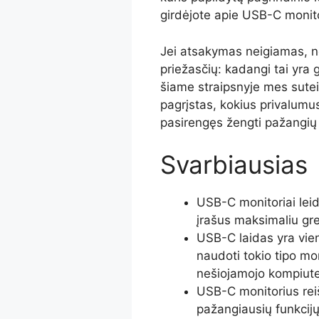
girdėjote apie USB-C monit
Jei atsakymas neigiamas, ne
priežasčių: kadangi tai yra 
šiame straipsnyje mes sutei
pagrįstas, kokius privalumus j
pasirengęs žengti pažangių
Svarbiausias
USB-C monitoriai leid
įrašus maksimaliu gre
USB-C laidas yra vien
naudoti tokio tipo moni
nešiojamojo kompiuter
USB-C monitorius reišk
pažangiausių funkcijų r