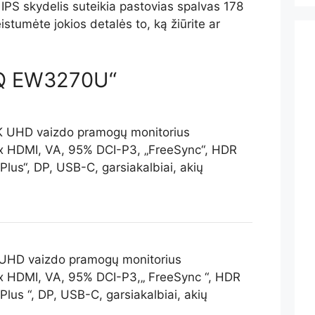
 IPS skydelis suteikia pastovias spalvas 178
stumėte jokios detalės to, ką žiūrite ar
enQ EW3270U“
UHD vaizdo pramogų monitorius
 HDMI, VA, 95% DCI-P3,„ FreeSync “, HDR
lus “, DP, USB-C, garsiakalbiai, akių