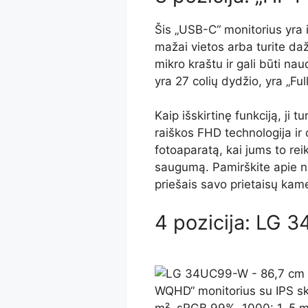
Šis „USB-C“ monitorius yra it
mažai vietos arba turite daž
mikro kraštu ir gali būti na
yra 27 colių dydžio, yra „Ful
Kaip išskirtinę funkciją, ji
raiškos FHD technologija ir 
fotoaparatą, kai jums to reik
saugumą. Pamirškite apie n
priešais savo prietaisų kam
4 pozicija: LG