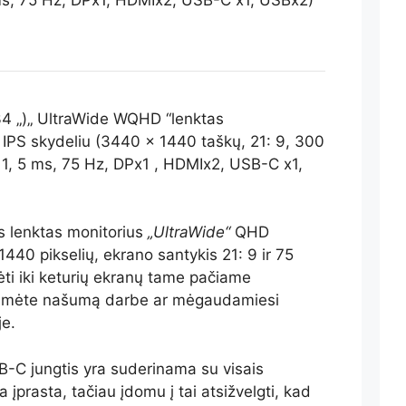
 „)„ UltraWide WQHD “lenktas
 IPS skydeliu (3440 x 1440 taškų, 21: 9, 300
1, 5 ms, 75 Hz, DPx1 , HDMIx2, USB-C x1,
os lenktas monitorius
„UltraWide“
QHD
440 pikselių, ekrano santykis 21: 9 ir 75
dėti iki keturių ekranų tame pačiame
tumėte našumą darbe ar mėgaudamiesi
e.
-C jungtis yra suderinama su visais
 įprasta, tačiau įdomu į tai atsižvelgti, kad