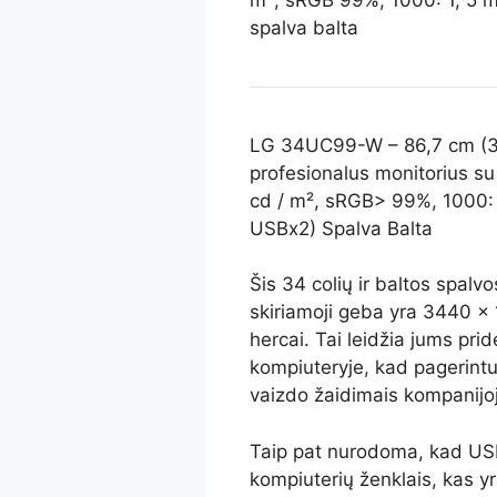
LG 34UC99-W – 86,7 cm (34
profesionalus monitorius su
cd / m², sRGB> 99%, 1000: 
USBx2) Spalva Balta
Šis 34 colių ir baltos spalv
skiriamoji geba yra 3440 x 1
hercai. Tai leidžia jums pri
kompiuteryje, kad pagerin
vaizdo žaidimais kompanijoj
Taip pat nurodoma, kad USB
kompiuterių ženklais, kas yra