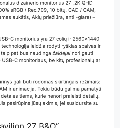
nalus dizainerio monitorius 27 „2K QHD
00% sRGB / Rec.709, 10 bitų, CAD / CAM,
as aukštis, Akių priežiūra, anti -glare) –
USB-C monitorius yra 27 colių ir 2560×1440
technologija leidžia rodyti ryškias spalvas ir
i taip pat bus naudinga
žaidėjai
nori gauti
 USB-C monitoriaus, be kitų profesionalų ar
inys gali būti rodomas skirtingais režimais:
M ir animacija. Tokiu būdu galima pamatyti
detales tiems, kurie nenori praleisti detalių.
is pasirūpins jūsų akimis, jei susidursite su
Pavilion 27 B&O“