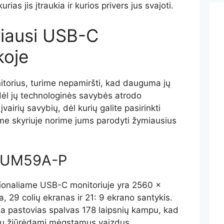
ias jis įtraukia ir kurios privers jus svajoti.
riausi USB-C
koje
orius, turime nepamiršti, kad dauguma jų
dėl jų technologinės savybės atrodo
airių savybių, dėl kurių galite pasirinkti
ame skyriuje norime jums parodyti žymiausius
29UM59A-P
ionaliame USB-C monitoriuje yra 2560 x
a, 29 colių ekranas ir 21: 9 ekrano santykis.
kia pastovias spalvas 178 laipsnių kampu, kad
lių žiūrėdami mėgstamus vaizdus.