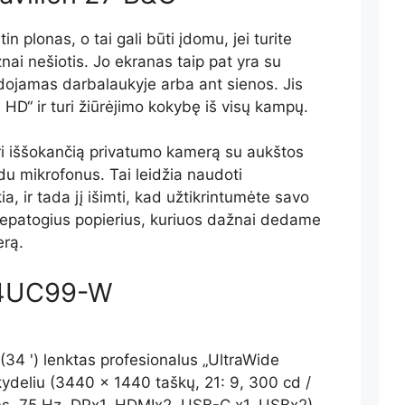
in plonas, o tai gali būti įdomu, jei turite
nai nešiotis. Jo ekranas taip pat yra su
udojamas darbalaukyje arba ant sienos. Jis
l HD“ ir turi žiūrėjimo kokybę iš visų kampų.
 turi iššokančią privatumo kamerą su aukštos
du mikrofonus. Tai leidžia naudoti
ia, ir tada jį išimti, kad užtikrintumėte savo
epatogius popierius, kuriuos dažnai dedame
erą.
 34UC99-W