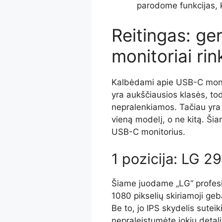
parodome funkcijas, kur
Reitingas: ge
monitoriai rin
Kalbėdami apie USB-C monit
yra aukščiausios klasės, to
nepralenkiamos. Tačiau yra įv
vieną modelį, o ne kitą. Ši
USB-C monitorius.
1 pozicija: LG 
Šiame juodame „LG“ profes
1080 pikselių skiriamoji geb
Be to, jo IPS skydelis sutei
nepraleistumėte jokių deta