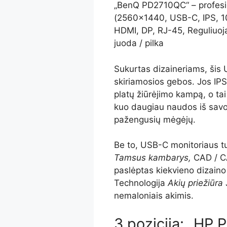
„BenQ PD2710QC“ – profesio
(2560×1440, USB-C, IPS, 1
HDMI, DP, RJ-45, Reguliuojam
juoda / pilka
Sukurtas dizaineriams, šis 
skiriamosios gebos. Jos IPS 
platų žiūrėjimo kampą, o ta
kuo daugiau naudos iš savo
pažengusių mėgėjų.
Be to, USB-C monitoriaus tur
Tamsus kambarys,
CAD / CA
paslėptas kiekvieno dizaino 
Technologija
Akių priežiūra
J
nemaloniais akimis.
3 pozicija: „HP 