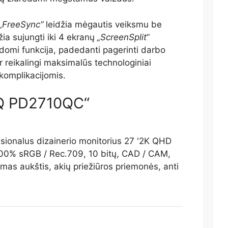
„FreeSync“
leidžia mėgautis veiksmu be
žia sujungti iki 4 ekranų
„ScreenSplit“
 įdomi funkcija, padedanti pagerinti darbo
 reikalingi maksimalūs technologiniai
komplikacijomis.
nQ PD2710QC“