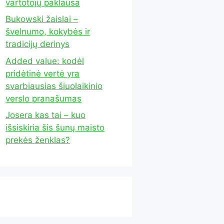
vartotojų paklausa
Bukowski žaislai –
švelnumo, kokybės ir
tradicijų derinys
Added value: kodėl
pridėtinė vertė yra
svarbiausias šiuolaikinio
verslo pranašumas
Josera kas tai – kuo
išsiskiria šis šunų maisto
prekės ženklas?