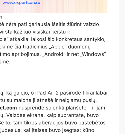
m
 nėra pati geriausia išeitis žiūrint vaizdo
virsta kažkuo visiškai keistu ir
e“ atkakliai laikosi šio konkretaus santykio,
ridėkime čia tradicinius „Apple“ duomenų
ntimo apribojimus. „Android“ ir net „Windows“
asme.
ą, ką galėjo, o iPad Air 2 pasirodė tikrai labai
tu su malone ji atnešė ir neigiamų pusių.
et.com
nusprendė sulenkti planšetę – ir jam
ų. Vaizdas ekrane, kaip suprantate, buvo
Be to, tam tikros aberacijos buvo pastebėtos
 judesius, kai įtaisas buvo įsegtas: kūno