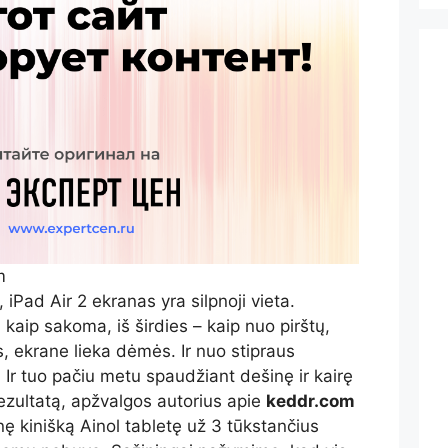
m
Pad Air 2 ekranas yra silpnoji vieta.
 kaip sakoma, iš širdies – kaip nuo pirštų,
s, ekrane lieka dėmės. Ir nuo stipraus
 Ir tuo pačiu metu spaudžiant dešinę ir kairę
ezultatą, apžvalgos autorius apie
keddr.com
ę kinišką Ainol tabletę už 3 tūkstančius