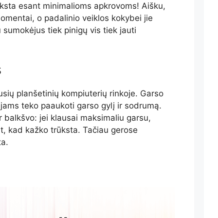
yksta esant minimalioms apkrovoms! Aišku,
momentai, o padalinio veiklos kokybei jie
 sumokėjus tiek pinigų vis tiek jauti
s
usių planšetinių kompiuterių rinkoje. Garso
ėjams teko paaukoti garso gylį ir sodrumą.
r balkšvo: jei klausai maksimaliu garsu,
t, kad kažko trūksta. Tačiau gerose
ta.