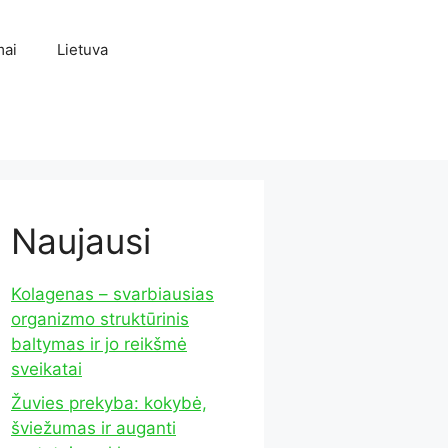
mai
Lietuva
Naujausi
Kolagenas – svarbiausias
organizmo struktūrinis
baltymas ir jo reikšmė
sveikatai
Žuvies prekyba: kokybė,
šviežumas ir auganti