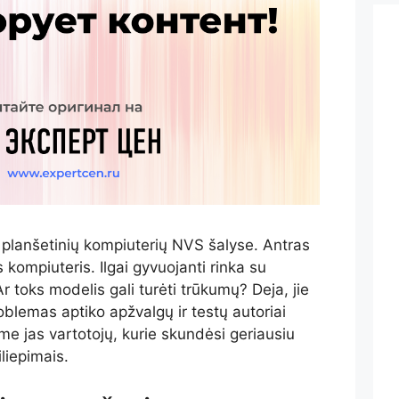
ų planšetinių kompiuterių NVS šalyse. Antras
 kompiuteris. Ilgai gyvuojanti rinka su
 toks modelis gali turėti trūkumų? Deja, jie
oblemas aptiko apžvalgų ir testų autoriai
ime jas vartotojų, kurie skundėsi geriausiu
liepimais.