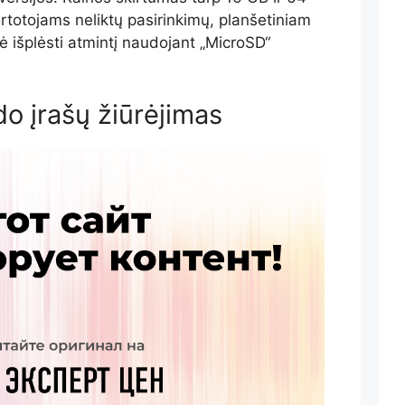
artotojams neliktų pasirinkimų, planšetiniam
ė išplėsti atmintį naudojant „MicroSD“
o įrašų žiūrėjimas