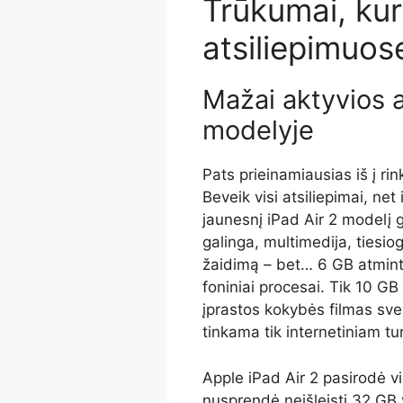
Trūkumai, kur
atsiliepimuos
Mažai aktyvios 
modelyje
Pats prieinamiausias iš į ri
Beveik visi atsiliepimai, net
jaunesnį iPad Air 2 modelį g
galinga, multimedija, tiesiog
žaidimą – bet… 6 GB atmint
foniniai procesai. Tik 10 GB 
įprastos kokybės filmas sve
tinkama tik internetiniam turi
Apple iPad Air 2 pasirodė v
nusprendė neišleisti 32 GB 