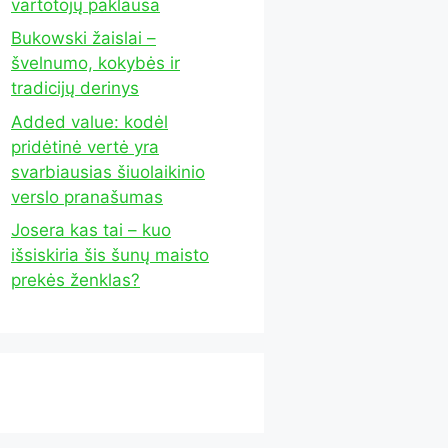
vartotojų paklausa
Bukowski žaislai –
švelnumo, kokybės ir
tradicijų derinys
Added value: kodėl
pridėtinė vertė yra
svarbiausias šiuolaikinio
verslo pranašumas
Josera kas tai – kuo
išsiskiria šis šunų maisto
prekės ženklas?