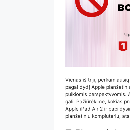
Vienas iš trijų perkamiausi
pagal dydį Apple planšetinis
puikiomis perspektyvomis. Ar
gali. Pažiūrėkime, kokias pr
Apple iPad Air 2 ir papildys
planšetiniu kompiuteriu, atsi