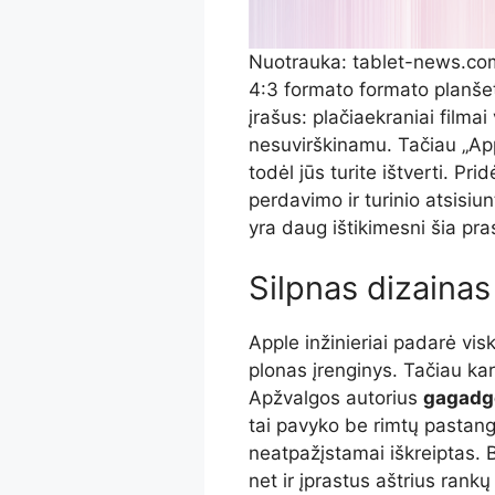
Nuotrauka: tablet-news.co
4:3 formato formato planšetė
įrašus: plačiaekraniai filmai 
nesuvirškinamu. Tačiau „Appl
todėl jūs turite ištverti. P
perdavimo ir turinio atsisiu
yra daug ištikimesni šia pr
Silpnas dizainas
Apple inžinieriai padarė visk
plonas įrenginys. Tačiau kar
Apžvalgos autorius
gagadg
tai pavyko be rimtų pastang
neatpažįstamai iškreiptas. 
net ir įprastus aštrius rankų