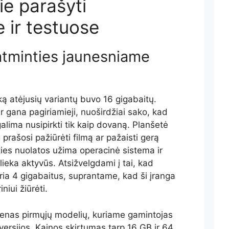
ie parašyti
e ir testuose
atminties jaunesniame
nką atėjusių variantų buvo 16 gigabaitų.
 ir gana pagiriamieji, nuoširdžiai sako, kad
alima nusipirkti tik kaip dovaną. Planšetė
 prašosi pažiūrėti filmą ar pažaisti gerą
ies nuolatos užima operacinė sistema ir
lieka aktyvūs. Atsižvelgdami į tai, kad
ria 4 gigabaitus, suprantame, kad ši įranga
niui žiūrėti.
ienas pirmųjų modelių, kuriame gamintojas
versijos. Kainos skirtumas tarp 16 GB ir 64