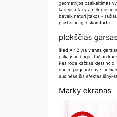
geometrijos pasikeitimas v
kad visa tai yra nekritiniai 
beveik neturi įtakos – tačiau
psichologinį diskomfortą.
plokščias garsa
iPad Air 2 yra vienas garsia
galia įspūdinga. Tačiau kūr
Pasirodė kažkas klestinčio i
nuolat pagauni save jaučian
ausinėse šis efektas išnyks
Marky ekranas