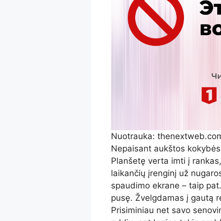
Nuotrauka: thenextweb.co
Nepaisant aukštos kokybės, i
Planšetę verta imti į rankas,
laikančių įrenginį už nugaro
spaudimo ekrane – taip pat.
pusę. Žvelgdamas į gautą r
Prisiminiau net savo senovin