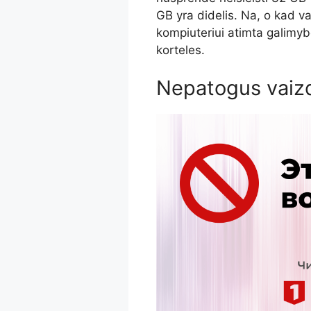
GB yra didelis. Na, o kad v
kompiuteriui atimta galimyb
korteles.
Nepatogus vaizd