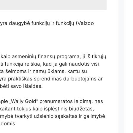
yra daugybė funkcijų ir funkcijų
(Vaizdo
aip asmeninių finansų programa, ji iš tikrųjų
i funkcija reiškia, kad ja gali naudotis visi
nka šeimoms ir namų ūkiams, kartu su
 yra praktiškas sprendimas darbuotojams ar
bėti savo išlaidas.
apie „Wally Gold“ prenumeratos leidimą, nes
skaitant tokius kaip išplėstinis biudžetas,
imybė tvarkyti užsienio sąskaitas ir galimybė
ndomis.