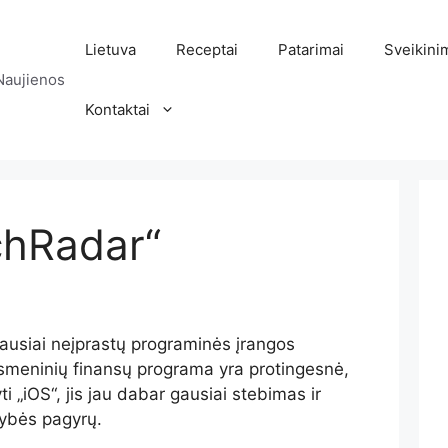
Lietuva
Receptai
Patarimai
Sveikini
Naujienos
Kontaktai
chRadar“
abiausiai neįprastų programinės įrangos
asmeninių finansų programa yra protingesnė,
i „iOS“, jis jau dabar gausiai stebimas ir
gybės pagyrų.