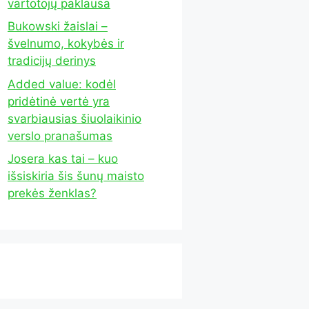
vartotojų paklausa
Bukowski žaislai –
švelnumo, kokybės ir
tradicijų derinys
Added value: kodėl
pridėtinė vertė yra
svarbiausias šiuolaikinio
verslo pranašumas
Josera kas tai – kuo
išsiskiria šis šunų maisto
prekės ženklas?