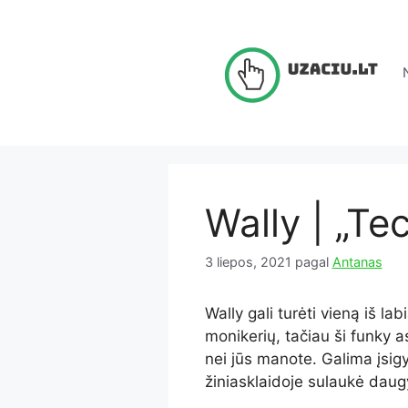
Pereiti
prie
turinio
Wally | „Te
3 liepos, 2021
pagal
Antanas
Wally gali turėti vieną iš l
monikerių, tačiau ši funky 
nei jūs manote. Galima įsigyt
žiniasklaidoje sulaukė dau