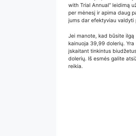
with Trial Annual“ leidimą u
per mėnesį ir apima daug pa
jums dar efektyviau valdyti 
Jei manote, kad būsite ilgą 
kainuoja 39,99 dolerių. Yra
įskaitant tinkintus biudžetus
dolerių. Iš esmės galite atsiž
reikia.