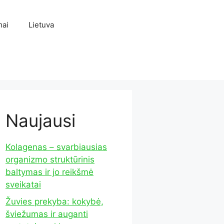
mai
Lietuva
Naujausi
Kolagenas – svarbiausias
organizmo struktūrinis
baltymas ir jo reikšmė
sveikatai
Žuvies prekyba: kokybė,
šviežumas ir auganti