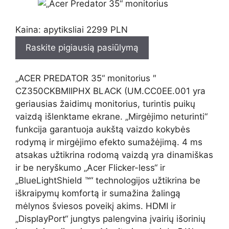
Kaina: apytiksliai 2299 PLN
Raskite pigiausią pasiūlymą
„ACER PREDATOR 35“ monitorius ″
CZ350CKBMIIPHX BLACK (UM.CC0EE.001 yra
geriausias žaidimų monitorius, turintis puikų
vaizdą išlenktame ekrane. „Mirgėjimo neturinti“
funkcija garantuoja aukštą vaizdo kokybės
rodymą ir mirgėjimo efekto sumažėjimą. 4 ms
atsakas užtikrina rodomą vaizdą yra dinamiškas
ir be neryškumo „Acer Flicker-less“ ir
„BlueLightShield ™“ technologijos užtikrina be
iškraipymų komfortą ir sumažina žalingą
mėlynos šviesos poveikį akims. HDMI ir
„DisplayPort“ jungtys palengvina įvairių išorinių