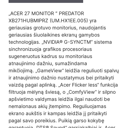
„ACER 27 MONITOR ″ PREDATOR
XB271HUBMIPRZ (UM.HX1EE.005) yra
geriausias grotuvo monitorius, naudojantis
geriausias šiuolaikines ekranų gamybos
technologijas. „NVIDIA® G-SYNCTM“ sistema
sinchronizuoja grafikos procesoriaus
sugeneruotus kadrus su monitoriaus
atnaujinimo dažniu, sumažindama
mikčiojimą. „GameView“ leidžia reguliuoti spalvų
ir atnaujinimo dažnio nustatymus bei pritaikyti
vaizdą pagal aplinką. „Acer Flicker less“ funkcija
filtruoja mėlyną šviesą, o „ComfyView“ ir silpno
apšvietimo valdymas leidžia ilgai naudoti be
nemalonaus akių įtempimo. Reguliuojamas
ekrano aukštis ir kampas leidžia jį pritaikyti
pagal savo poreikius. Puikią garso kokybę
garantuoja „DTS® Sound“ garsiakalbiai ir „Acer