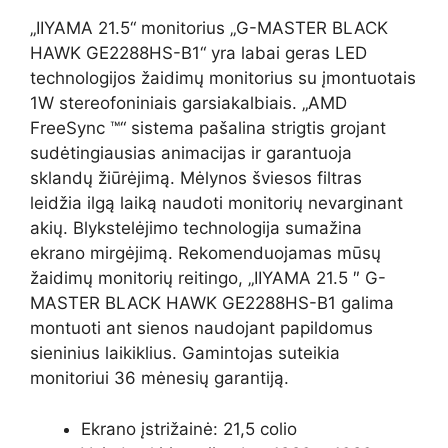
„IIYAMA 21.5“ monitorius „G-MASTER BLACK
HAWK GE2288HS-B1“ yra labai geras LED
technologijos žaidimų monitorius su įmontuotais
1W stereofoniniais garsiakalbiais. „AMD
FreeSync ™“ sistema pašalina strigtis grojant
sudėtingiausias animacijas ir garantuoja
sklandų žiūrėjimą. Mėlynos šviesos filtras
leidžia ilgą laiką naudoti monitorių nevarginant
akių. Blykstelėjimo technologija sumažina
ekrano mirgėjimą. Rekomenduojamas mūsų
žaidimų monitorių reitingo, „IIYAMA 21.5 ″ G-
MASTER BLACK HAWK GE2288HS-B1 galima
montuoti ant sienos naudojant papildomus
sieninius laikiklius. Gamintojas suteikia
monitoriui 36 mėnesių garantiją.
Ekrano įstrižainė: 21,5 colio