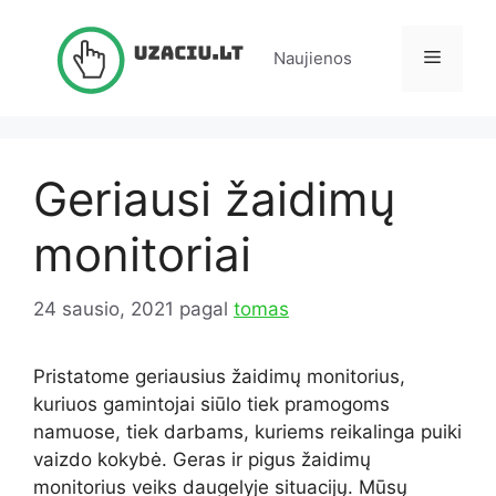
Pereiti
prie
Meniu
Naujienos
turinio
Geriausi žaidimų
monitoriai
24 sausio, 2021
pagal
tomas
Pristatome geriausius žaidimų monitorius,
kuriuos gamintojai siūlo tiek pramogoms
namuose, tiek darbams, kuriems reikalinga puiki
vaizdo kokybė.
Geras ir pigus žaidimų
monitorius veiks daugelyje situacijų.
Mūsų