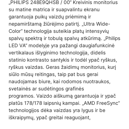
„PHILIPS 248E9QHSB / 00“ Kreivinis monitorius
su matine matrica ir suapvalintu ekranu
garantuoja puikų vaizdų priėmimą ir
nepamirštamą žiūrėjimo patirtį. „Ultra Wide-
Color“ technologija suteikia platų intensyvių
spalvų spektrą ir tobulą spalvų atkūrimą. „Philips
LED VA“ modelyje yra pažangi daugiafunkcinė
vertikalaus išlyginimo technologija, didelis
statinio kontrasto santykis ir todėl ypač ryškus,
ryškus vaizdas. Geras žaidimų monitorius, kurį
siūlo mūsų reitingas, taip pat bus gerai
naudojamas biure, kai rodomos nuotraukos,
svetainės ar sudėtingos grafinės
programos. Vaizdo aiškumą garantuoja ir ypač
platūs 178/178 laipsnių kampai. „AMD FreeSync“
technologijos dėka vaizdas yra lygus ir be
iškraipymų, ypač greitai reaguojant,