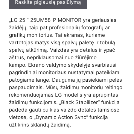
Raskite pigiausią pasiūlymą
„LG 25 ″ 25UM58-P MONITOR yra geriausias
žaidėjų, taip pat profesionalių fotografų ar
grafikų monitorius. Tai ekranas, kuriame
vartotojas matys visą spalvų paletę ir tobulą
spalvų atkūrimą. Vaizdas yra detalus ir ypač
aštrus, nepriklausomai nuo žiūrėjimo
kampo. Ekrano valdymo skydelyje svarbiausi
pagrindiniai monitoriaus nustatymai pateikiami
patogiame lange. Dauguma jų pasiekiami pelės
paspaudimais. Mūsų žaidimų monitorių reitingo
rekomenduojamas LG modelis yra aprūpintas
žaidimų funkcijomis. „Black Stabilizer“ funkcija
padeda gauti puikias vaizdo detales tamsiose
vietose, o „Dynamic Action Sync“ funkcija
užtikrins sklandų žaidimą.