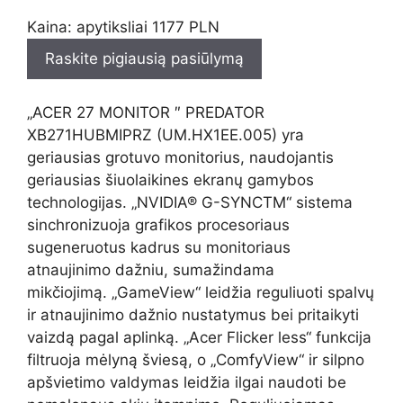
Kaina: apytiksliai 1177 PLN
Raskite pigiausią pasiūlymą
„ACER 27 MONITOR ″ PREDATOR
XB271HUBMIPRZ (UM.HX1EE.005) yra
geriausias grotuvo monitorius, naudojantis
geriausias šiuolaikines ekranų gamybos
technologijas. „NVIDIA® G-SYNCTM“ sistema
sinchronizuoja grafikos procesoriaus
sugeneruotus kadrus su monitoriaus
atnaujinimo dažniu, sumažindama
mikčiojimą. „GameView“ leidžia reguliuoti spalvų
ir atnaujinimo dažnio nustatymus bei pritaikyti
vaizdą pagal aplinką. „Acer Flicker less“ funkcija
filtruoja mėlyną šviesą, o „ComfyView“ ir silpno
apšvietimo valdymas leidžia ilgai naudoti be