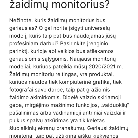
žaidimų monitorius?
Nežinote, kuris žaidimų monitorius bus
geriausias? O gal norite įsigyti universalų
modelį, kuris taip pat bus naudojamas jūsų
profesiniam darbui? Pasirinkite įrenginio
parinktį, kurioje abi veiklos bus atliekamos
geriausiomis sąlygomis. Naujausi monitorių
modeliai, kuriuos pateikia mūsų 2020/2021 m.
Žaidimų monitorių reitingas, yra produktai,
kuriuos naudos tiek kompiuterinė grafika, tiek
fotografai savo darbe, taip pat gražiomis
žaidimo akimirkomis. Didelė vaizdo skiriamoji
geba, mirgėjimo mažinimo funkcijos, „vaiduoklių“
pašalinimas arba vadinamieji antriniai vaizdai ir
puikus spalvų atkūrimas yra tik keletas
šiuolaikinių ekranų pranašumų. Geriausi žaidimų
monitoriai taip pat užtikrina aiškų kiekvienos