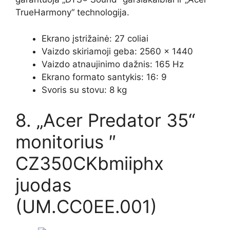
TrueHarmony“ technologija.
Ekrano įstrižainė: 27 coliai
Vaizdo skiriamoji geba: 2560 × 1440
Vaizdo atnaujinimo dažnis: 165 Hz
Ekrano formato santykis: 16: 9
Svoris su stovu: 8 kg
8. „Acer Predator 35“
monitorius ″
CZ350CKbmiiphx
juodas
(UM.CC0EE.001)