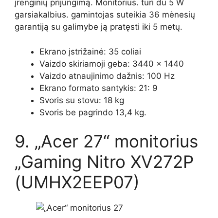
įrenginių prijungimą. Monitorius. turi du 5 W
garsiakalbius. gamintojas suteikia 36 mėnesių
garantiją su galimybe ją pratęsti iki 5 metų.
Ekrano įstrižainė: 35 coliai
Vaizdo skiriamoji geba: 3440 × 1440
Vaizdo atnaujinimo dažnis: 100 Hz
Ekrano formato santykis: 21: 9
Svoris su stovu: 18 kg
Svoris be pagrindo 13,4 kg.
9. „Acer 27“ monitorius
„Gaming Nitro XV272P
(UMHX2EEP07)