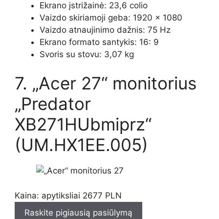
Ekrano įstrižainė: 23,6 colio
Vaizdo skiriamoji geba: 1920 × 1080
Vaizdo atnaujinimo dažnis: 75 Hz
Ekrano formato santykis: 16: 9
Svoris su stovu: 3,07 kg
7. „Acer 27“ monitorius
„Predator
XB271HUbmiprz“
(UM.HX1EE.005)
Kaina: apytiksliai 2677 PLN
Raskite pigiausią pasiūlymą