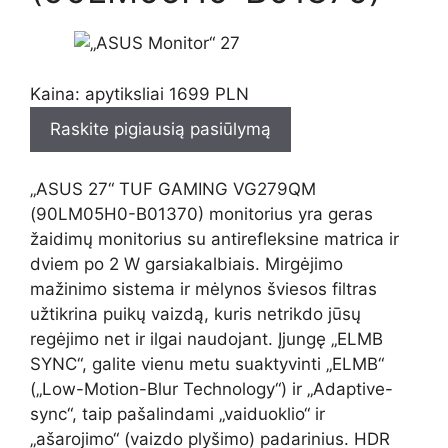
Kaina: apytiksliai 1699 PLN
Raskite pigiausią pasiūlymą
„ASUS 27“ TUF GAMING VG279QM
(90LM05H0-B01370) monitorius yra geras
žaidimų monitorius su antirefleksine matrica ir
dviem po 2 W garsiakalbiais. Mirgėjimo
mažinimo sistema ir mėlynos šviesos filtras
užtikrina puikų vaizdą, kuris netrikdo jūsų
regėjimo net ir ilgai naudojant. Įjungę „ELMB
SYNC“, galite vienu metu suaktyvinti „ELMB“
(„Low-Motion-Blur Technology“) ir „Adaptive-
sync“, taip pašalindami „vaiduoklio“ ir
„ašarojimo“ (vaizdo plyšimo) padarinius. HDR