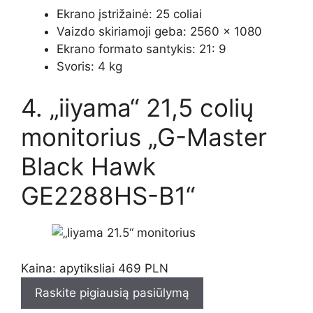
Ekrano įstrižainė: 25 coliai
Vaizdo skiriamoji geba: 2560 × 1080
Ekrano formato santykis: 21: 9
Svoris: 4 kg
4. „iiyama“ 21,5 colių
monitorius „G-Master
Black Hawk
GE2288HS-B1“
Kaina: apytiksliai 469 PLN
Raskite pigiausią pasiūlymą