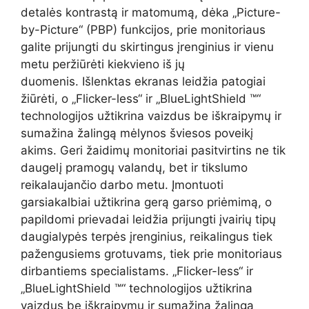
detalės kontrastą ir matomumą, dėka „Picture-
by-Picture“ (PBP) funkcijos, prie monitoriaus
galite prijungti du skirtingus įrenginius ir vienu
metu peržiūrėti kiekvieno iš jų
duomenis. Išlenktas ekranas leidžia patogiai
žiūrėti, o „Flicker-less“ ir „BlueLightShield ™“
technologijos užtikrina vaizdus be iškraipymų ir
sumažina žalingą mėlynos šviesos poveikį
akims. Geri žaidimų monitoriai pasitvirtins ne tik
daugelį pramogų valandų, bet ir tikslumo
reikalaujančio darbo metu. Įmontuoti
garsiakalbiai užtikrina gerą garso priėmimą, o
papildomi prievadai leidžia prijungti įvairių tipų
daugialypės terpės įrenginius, reikalingus tiek
pažengusiems grotuvams, tiek prie monitoriaus
dirbantiems specialistams. „Flicker-less“ ir
„BlueLightShield ™“ technologijos užtikrina
vaizdus be iškraipymų ir sumažina žalingą