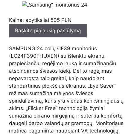
Kaina: apytiksliai 505 PLN
Raskite pigiausią pasiūlymą
SAMSUNG 24 colių CF39 monitorius
(LC24F390FHUXEN) su išlenktu ekranu,
praplečiančiu regėjimo lauką ir sumažinančiu
atspindimos šviesos kiekį. Dėl to regėjimas
nepavargsta taip greitai, kaip naudojant
standartinius plokščius ekranus. „Eye Saver“
režimas sumažina mėlynos šviesos
spinduliavimą, kuris yra vienas kenksmingiausių
akims. „Flicker Free“ technologija žymiai
sumažina ekrano mirgėjimą ir suteikia komfortą
daugelį darbo valandų ar pramogų. Monitoriaus
matrica pagaminta naudojant VA technologiją,