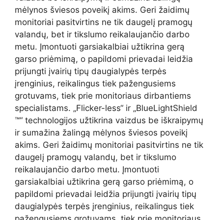
mėlynos šviesos poveikį akims. Geri žaidimų
monitoriai pasitvirtins ne tik daugelį pramogų
valandų, bet ir tikslumo reikalaujančio darbo
metu. Įmontuoti garsiakalbiai užtikrina gerą
garso priėmimą, o papildomi prievadai leidžia
prijungti įvairių tipų daugialypės terpės
įrenginius, reikalingus tiek pažengusiems
grotuvams, tiek prie monitoriaus dirbantiems
specialistams. „Flicker-less“ ir „BlueLightShield
™“ technologijos užtikrina vaizdus be iškraipymų
ir sumažina žalingą mėlynos šviesos poveikį
akims. Geri žaidimų monitoriai pasitvirtins ne tik
daugelį pramogų valandų, bet ir tikslumo
reikalaujančio darbo metu. Įmontuoti
garsiakalbiai užtikrina gerą garso priėmimą, o
papildomi prievadai leidžia prijungti įvairių tipų
daugialypės terpės įrenginius, reikalingus tiek
pažengusiems grotuvams, tiek prie monitoriaus