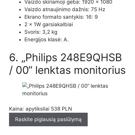
Vaizdo skiriamoji geba: 1920 × 1080
Vaizdo atnaujinimo dažnis: 75 Hz
Ekrano formato santykis: 16: 9
2 x 1W garsiakalbiai
Svoris: 3,2 kg
Energijos klasė: A.
6. „Philips 248E9QHSB
/ 00“ lenktas monitorius
Kaina: apytiksliai 538 PLN
Raskite pigiausią pasiūlymą