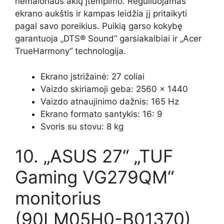
nemalonaus akių įtempimo. Reguliuojamas
ekrano aukštis ir kampas leidžia jį pritaikyti
pagal savo poreikius. Puikią garso kokybę
garantuoja „DTS® Sound“ garsiakalbiai ir „Acer
TrueHarmony“ technologija.
Ekrano įstrižainė: 27 coliai
Vaizdo skiriamoji geba: 2560 × 1440
Vaizdo atnaujinimo dažnis: 165 Hz
Ekrano formato santykis: 16: 9
Svoris su stovu: 8 kg
10. „ASUS 27“ „TUF
Gaming VG279QM“
monitorius
(90LM05H0-B01370)