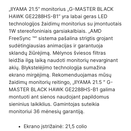
„IIYAMA 21.5“ monitorius „G-MASTER BLACK
HAWK GE2288HS-B1“ yra labai geras LED
technologijos žaidimų monitorius su įmontuotais
1W stereofoniniais garsiakalbiais. „AMD
FreeSync ™“ sistema pašalina strigtis grojant
sudėtingiausias animacijas ir garantuoja
sklandų žiūrėjimą. Mėlynos šviesos filtras
leidžia ilgą laiką naudoti monitorių nevarginant
akių. Blykstelėjimo technologija sumažina
ekrano mirgėjimą. Rekomenduojamas mūsų
žaidimų monitorių reitingo, „IIYAMA 21.5 ″ G-
MASTER BLACK HAWK GE2288HS-B1 galima
montuoti ant sienos naudojant papildomus
sieninius laikiklius. Gamintojas suteikia
monitoriui 36 mėnesių garantiją.
Ekrano įstrižainė: 21,5 colio