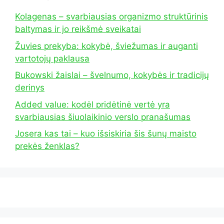
Kolagenas – svarbiausias organizmo struktūrinis
baltymas ir jo reikšmė sveikatai
Žuvies prekyba: kokybė, šviežumas ir auganti
vartotojų paklausa
Bukowski žaislai – švelnumo, kokybės ir tradicijų
derinys
Added value: kodėl pridėtinė vertė yra
svarbiausias šiuolaikinio verslo pranašumas
Josera kas tai – kuo išsiskiria šis šunų maisto
prekės ženklas?