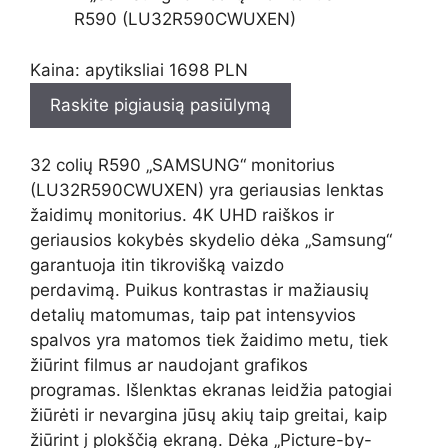
Kaina: apytiksliai 1698 PLN
Raskite pigiausią pasiūlymą
32 colių R590 „SAMSUNG“ monitorius
(LU32R590CWUXEN) yra geriausias lenktas
žaidimų monitorius. 4K UHD raiškos ir
geriausios kokybės skydelio dėka „Samsung“
garantuoja itin tikrovišką vaizdo
perdavimą. Puikus kontrastas ir mažiausių
detalių matomumas, taip pat intensyvios
spalvos yra matomos tiek žaidimo metu, tiek
žiūrint filmus ar naudojant grafikos
programas. Išlenktas ekranas leidžia patogiai
žiūrėti ir nevargina jūsų akių taip greitai, kaip
žiūrint į plokščią ekraną. Dėka „Picture-by-