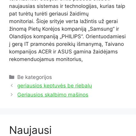
naujausias sistemas ir technologijas, kurias taip
pat turėtų turėti geriausi žaidimų
monitoriai. Šioje srityje verta lažintis už gerai
žinomą Pietų Korėjos kompaniją „Samsung“ ir
Olandijos kompaniją „PHILIPS“. Orientuodamiesi
į gerą IT pramonės poreikių išmanymą, Taivano
kompanijos ACER ir ASUS gamina žaidėjams
rekomenduojamus monitorius,
Kategorijos
Be kategorijos
geriausios keptuvės be riebalų
Geriausios skalbimo mašinos
Naujausi