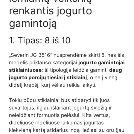
renkantis jogurto
gamintoją
1. Tipas: 8 iš 10
„Severin JG 3516“ nusprendėme skirti 8, nes šis
modelis priklauso kategorijai
jogurto gamintojai
stiklainiuose
: ši tipologija leidžia gaminti
daug
jogurto porcijų tiesiai į stiklainį
, o ne į vieną
didelį krepšį, kurį vėliau reikia laikyti.
Tokiu būdu stiklainiai bus atidaryti tik juos
suvartojus, ilgiau išlaikant jogurtą šviežią ir
neleidžiant formuotis pelėsiui. Kita vertus,
dideliuose indeliuose laikomas jogurtas
kiekvieną kartą atidarius indą liečiasi su oru (jau