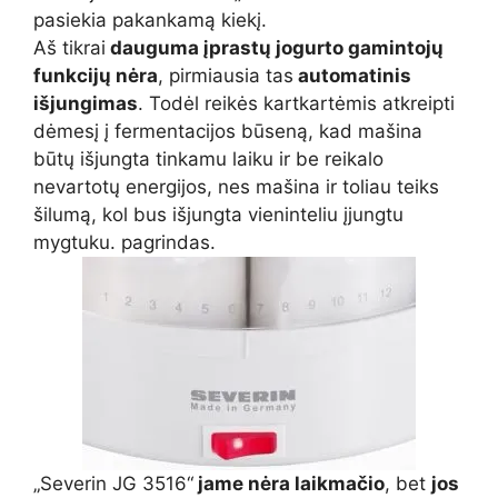
pasiekia pakankamą kiekį.
Aš tikrai
dauguma įprastų jogurto gamintojų
funkcijų nėra
, pirmiausia tas
automatinis
išjungimas
. Todėl reikės kartkartėmis atkreipti
dėmesį į fermentacijos būseną, kad mašina
būtų išjungta tinkamu laiku ir be reikalo
nevartotų energijos, nes mašina ir toliau teiks
šilumą, kol bus išjungta vieninteliu įjungtu
mygtuku. pagrindas.
„Severin JG 3516“
jame nėra laikmačio
, bet
jos