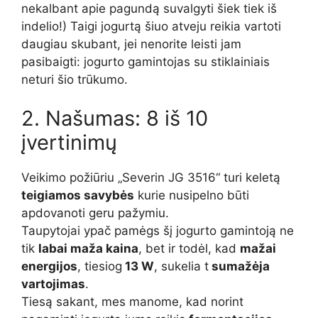
nekalbant apie pagundą suvalgyti šiek tiek iš
indelio!) Taigi jogurtą šiuo atveju reikia vartoti
daugiau skubant, jei nenorite leisti jam
pasibaigti: jogurto gamintojas su stiklainiais
neturi šio trūkumo.
2. Našumas: 8 iš 10
įvertinimų
Veikimo požiūriu „Severin JG 3516“ turi keletą
teigiamos savybės
kurie nusipelno būti
apdovanoti geru pažymiu.
Taupytojai ypač pamėgs šį jogurto gamintoją ne
tik
labai maža kaina
, bet ir todėl, kad
mažai
energijos
, tiesiog
13 W
, sukelia t
sumažėja
vartojimas
.
Tiesą sakant, mes manome, kad norint