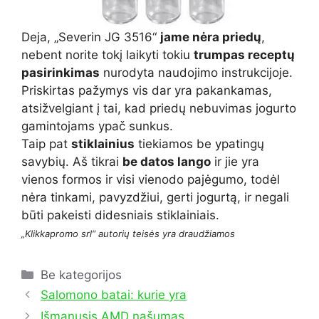
Deja, „Severin JG 3516“
jame nėra priedų
,
nebent norite tokį laikyti tokiu
trumpas receptų
pasirinkimas
nurodyta naudojimo instrukcijoje.
Priskirtas pažymys vis dar yra pakankamas,
atsižvelgiant į tai, kad priedų nebuvimas jogurto
gamintojams ypač sunkus.
Taip pat
stiklainius
tiekiamos be ypatingų
savybių. Aš tikrai
be datos lango
ir jie yra
vienos formos ir visi vienodo pajėgumo, todėl
nėra tinkami, pavyzdžiui, gerti jogurtą, ir negali
būti pakeisti didesniais stiklainiais.
„Klikkapromo srl“ autorių teisės yra draudžiamos
Kategorijos
Be kategorijos
Salomono batai: kurie yra
Išmanusis AMD našumas