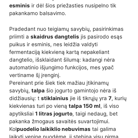
esminis
ir dėl šios priežasties nusipelno tik
pakankamo balsavimo.
Pradedant nuo teigiamų savybių, pasirinkimas
priimti a
skaidrus dangtelis
jis pasirodo esąs
puikus ir esminis, nes leidžia valdyti
fermentaciją kiekvieną kartą nepakeliant
dangtelio, išsklaidant šilumą: kadangi nėra
automatinio išjungimo funkcijos, mes ypač
vertiname šį įrenginį.
Pereinant prie šiek tiek mažiau įtikinamų
savybių,
talpa
šio jogurto gamintojo nėra iš
didžiausių: t
stiklainius
jie iš tikrųjų yra
7
, kurių
kiekvienas turi po vieną
talpa 150 ml
, iš viso
apytiksliai
1 litras jogurto
, taigi nedaug, bet
pakanka žmogaus savaitės suvartojimui.
Kol
puodelio laikiklio nebuvimas
tai galima
laikyti venine nuodėme, ji stebina visų pirma