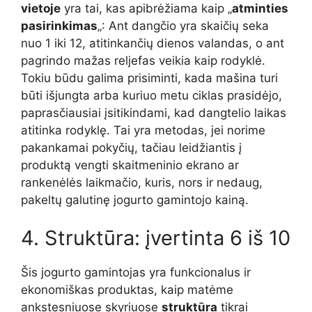
vietoje
yra tai, kas apibrėžiama kaip „
atminties
pasirinkimas
„: Ant dangčio yra skaičių seka
nuo 1 iki 12, atitinkančių dienos valandas, o ant
pagrindo mažas reljefas veikia kaip rodyklė.
Tokiu būdu galima prisiminti, kada mašina turi
būti išjungta arba kuriuo metu ciklas prasidėjo,
paprasčiausiai įsitikindami, kad dangtelio laikas
atitinka rodyklę. Tai yra metodas, jei norime
pakankamai pokyčių, tačiau leidžiantis į
produktą vengti skaitmeninio ekrano ar
rankenėlės laikmačio, kuris, nors ir nedaug,
pakeltų galutinę jogurto gamintojo kainą.
4. Struktūra: įvertinta 6 iš 10
Šis jogurto gamintojas yra funkcionalus ir
ekonomiškas produktas, kaip matėme
ankstesniuose skyriuose
struktūra
tikrai