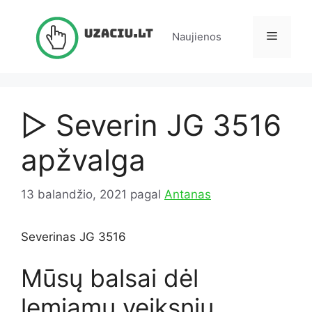
Pereiti
prie
Meniu
Naujienos
turinio
▷ Severin JG 3516
apžvalga
13 balandžio, 2021
pagal
Antanas
Severinas JG 3516
Mūsų balsai dėl
lemiamų veiksnių