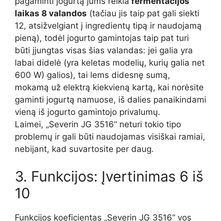
pagaminti jogurtą jums reikia
fermentacijos
laikas 8 valandos
(tačiau jis taip pat gali siekti
12, atsižvelgiant į ingredientų tipą ir naudojamą
pieną), todėl jogurto gamintojas taip pat turi
būti įjungtas visas šias valandas: jei galia yra
labai didelė (yra keletas modelių, kurių galia net
600 W) galios), tai lems didesnę sumą,
mokamą už elektrą kiekvieną kartą, kai norėsite
gaminti jogurtą namuose, iš dalies panaikindami
vieną iš jogurto gamintojo privalumų.
Laimei, „Severin JG 3516“ neturi tokio tipo
problemų ir gali būti naudojamas visiškai ramiai,
nebijant, kad suvartosite per daug.
3. Funkcijos: Įvertinimas 6 iš
10
Funkcijos koeficientas „Severin JG 3516“ vos