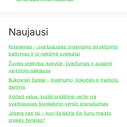
Naujausi
Kolagenas – svarbiausias organizmo struktūrinis
baltymas ir jo reikšmė sveikatai
Žuvies prekyba: kokybė, šviežumas ir auganti
vartotojų paklausa
Bukowski žaislai – švelnumo, kokybės ir tradicijų
derinys
Added value: kodėl pridėtinė vertė yra
svarbiausias šiuolaikinio verslo pranašumas
Josera kas tai – kuo išsiskiria šis šunų maisto
prekės ženklas?