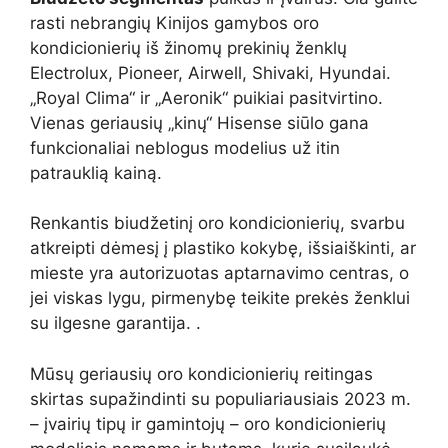
rasti nebrangių Kinijos gamybos oro
kondicionierių iš žinomų prekinių ženklų
Electrolux, Pioneer, Airwell, Shivaki, Hyundai.
„Royal Clima“ ir „Aeronik“ puikiai pasitvirtino.
Vienas geriausių „kinų“ Hisense siūlo gana
funkcionaliai neblogus modelius už itin
patrauklią kainą.
Renkantis biudžetinį oro kondicionierių, svarbu
atkreipti dėmesį į plastiko kokybę, išsiaiškinti, ar
mieste yra autorizuotas aptarnavimo centras, o
jei viskas lygu, pirmenybę teikite prekės ženklui
su ilgesne garantija. .
Mūsų geriausių oro kondicionierių reitingas
skirtas supažindinti su populiariausiais 2023 m.
– įvairių tipų ir gamintojų – oro kondicionierių