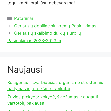
tegul karšti orai jūsų nebevargina!
Kategorijos
Patarimai
Geriausių depiliacinių kremų Pasirinkimas
Geriausių skalbimo dulkių siurblių
Pasirinkimas 2023-2023 m
Naujausi
Kolagenas – svarbiausias organizmo struktūrinis
baltymas ir jo reikšmė sveikatai
Žuvies prekyba: kokybė, šviežumas ir auganti
vartotojų paklausa