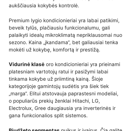
aukščiausia kokybės kontrolė.
Premium lygio kondicionieriai yra labai patikimi,
beveik tylūs, plačiausiu funkcionalumu, gali
palaikyti idealų mikroklimatą nepriklausomai nuo
sezono. Kaina „įkandama“, bet galiausiai tenka
mokėti už kokybę, komfortą ir prestižą.
Vidurinė klasė
oro kondicionieriai yra prieinami
platesniam vartotojų ratui ir pasižymi labai
tinkama kokybe už priimtiną kainą. Šioje
kategorijoje gamintojų sudėtis yra šiek tiek
„marga“. Elitui atstovauja paprastesni modeliai,
o populiarūs prekių ženklai Hitachi, LG,
Electrolux, Gree daugiausia yra inverterinės ir
gana funkcionalios split sistemos.
Biudžeto segmentas
puikus ir įvairus. Čia galite