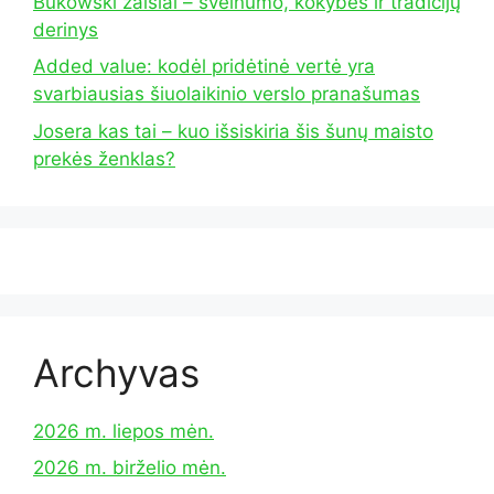
Bukowski žaislai – švelnumo, kokybės ir tradicijų
derinys
Added value: kodėl pridėtinė vertė yra
svarbiausias šiuolaikinio verslo pranašumas
Josera kas tai – kuo išsiskiria šis šunų maisto
prekės ženklas?
Archyvas
2026 m. liepos mėn.
2026 m. birželio mėn.