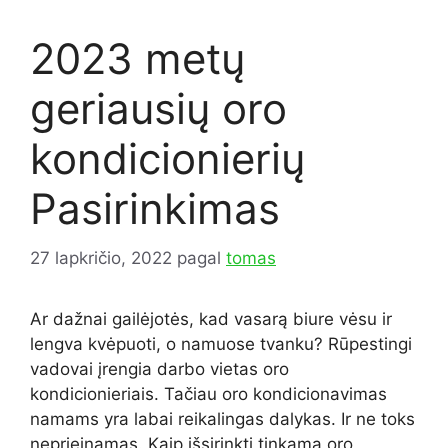
2023 metų
geriausių oro
kondicionierių
Pasirinkimas
27 lapkričio, 2022
pagal
tomas
Ar dažnai gailėjotės, kad vasarą biure vėsu ir
lengva kvėpuoti, o namuose tvanku? Rūpestingi
vadovai įrengia darbo vietas oro
kondicionieriais. Tačiau oro kondicionavimas
namams yra labai reikalingas dalykas. Ir ne toks
neprieinamas. Kaip išsirinkti tinkamą oro