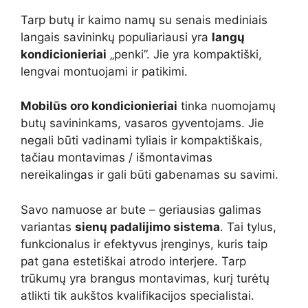
Tarp butų ir kaimo namų su senais mediniais
langais savininkų populiariausi yra
langų
kondicionieriai
„penki”. Jie yra kompaktiški,
lengvai montuojami ir patikimi.
Mobilūs oro kondicionieriai
tinka nuomojamų
butų savininkams, vasaros gyventojams. Jie
negali būti vadinami tyliais ir kompaktiškais,
tačiau montavimas / išmontavimas
nereikalingas ir gali būti gabenamas su savimi.
Savo namuose ar bute – geriausias galimas
variantas
sienų padalijimo sistema
. Tai tylus,
funkcionalus ir efektyvus įrenginys, kuris taip
pat gana estetiškai atrodo interjere. Tarp
trūkumų yra brangus montavimas, kurį turėtų
atlikti tik aukštos kvalifikacijos specialistai.