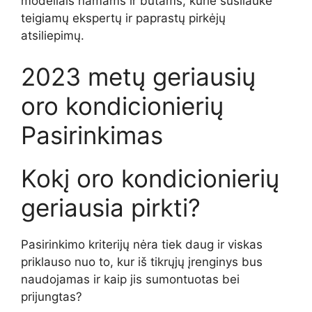
modeliais namams ir butams, kurie susilaukė
teigiamų ekspertų ir paprastų pirkėjų
atsiliepimų.
2023 metų geriausių
oro kondicionierių
Pasirinkimas
Kokį oro kondicionierių
geriausia pirkti?
Pasirinkimo kriterijų nėra tiek daug ir viskas
priklauso nuo to, kur iš tikrųjų įrenginys bus
naudojamas ir kaip jis sumontuotas bei
prijungtas?