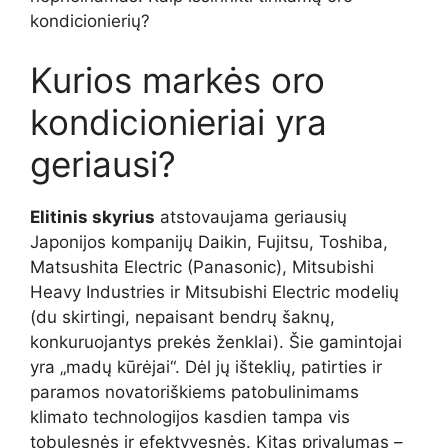
kondicionierių?
Kurios markės oro
kondicionieriai yra
geriausi?
Elitinis skyrius
atstovaujama geriausių
Japonijos kompanijų Daikin, Fujitsu, Toshiba,
Matsushita Electric (Panasonic), Mitsubishi
Heavy Industries ir Mitsubishi Electric modelių
(du skirtingi, nepaisant bendrų šaknų,
konkuruojantys prekės ženklai). Šie gamintojai
yra „madų kūrėjai“. Dėl jų išteklių, patirties ir
paramos novatoriškiems patobulinimams
klimato technologijos kasdien tampa vis
tobulesnės ir efektyvesnės. Kitas privalumas –