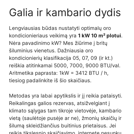
Galia ir kambario dydis
Lengviausias būdas nustatyti optimalų oro
kondicionieriaus veikimą yra
1 kW 10 m² plotui
.
Nėra pavadinimo kW? Mes žiūrime į britų
šiluminius vienetus. Dažniausia oro
kondicionierių klasifikacija 05, 07, 09 (ir kt.)
reiškia atitinkamai 5000, 7000, 9000 BTU/val.
Aritmetika paprasta: 1kW = 3412 BTU / h,
tiesiog padalinkite iš šio skaičiaus.
Metodas yra labai apytikslis ir jį reikia pataisyti.
Reikalingas galios rezervas, atsižvelgiant į
klimato sąlygas tam tikroje vietovėje, kambario
vietą (saulėtoje pusėje ar ne), žmonių skaičių ir
šilumą skleidžiančius buitinius prietaisus. Jei
reikia tikslesnio skaičiavimo, internete nesunku