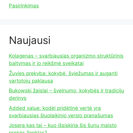
Pasirinkimas
Naujausi
Kolagenas – svarbiausias organizmo struktūrinis
baltymas ir jo reikšmė sveikatai
Žuvies prekyba: kokybė, šviežumas ir auganti
vartotojų paklausa
Bukowski žaislai – švelnumo, kokybės ir tradicijų
derinys
Added value: kodėl pridėtinė vertė yra
svarbiausias šiuolaikinio verslo pranašumas
Josera kas tai – kuo išsiskiria šis šunų maisto
prekės ženklas?