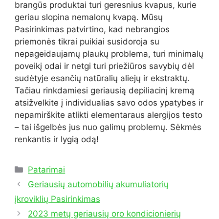
brangūs produktai turi geresnius kvapus, kurie
geriau slopina nemalonų kvapą. Mūsų
Pasirinkimas patvirtino, kad nebrangios
priemonės tikrai puikiai susidoroja su
nepageidaujamų plaukų problema, turi minimalų
poveikį odai ir netgi turi priežiūros savybių dėl
sudėtyje esančių natūralių aliejų ir ekstraktų.
Tačiau rinkdamiesi geriausią depiliacinį kremą
atsižvelkite į individualias savo odos ypatybes ir
nepamirškite atlikti elementaraus alergijos testo
– tai išgelbės jus nuo galimų problemų. Sėkmės
renkantis ir lygią odą!
Kategorijos
Patarimai
Geriausių automobilių akumuliatorių
įkroviklių Pasirinkimas
2023 metų geriausių oro kondicionierių