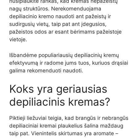
nusiplaukite rankas, kad kremas nepažeistų
nagų struktūros. Nerekomenduojama
depiliacinio kremo naudoti ant pažeistų ir
sudirgusių vietų, taip pat ant įdegusios,
pažeistos odos ar esant bėrimams pažeistoje
vietoje.
Išbandėme populiariausių depiliacinių kremų
efektyvumą ir radome jums tuos, kuriuos drąsiai
galima rekomenduoti naudoti.
Koks yra geriausias
depiliacinis kremas?
Piktieji liežuviai teigia, kad brangūs ir nebrangūs
depiliaciniai kremai plaukelius šalina maždaug
taip pat. Vienintelis skirtumas yra aromate –