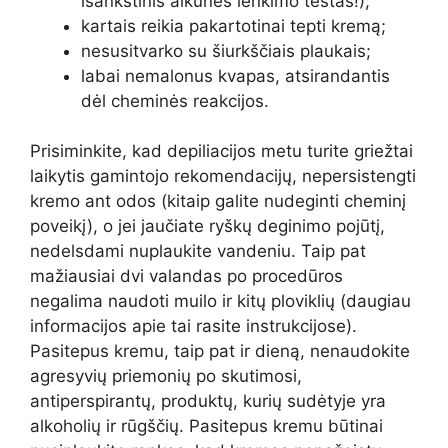
išankstinis alkūnės lenkimo testas!);
kartais reikia pakartotinai tepti kremą;
nesusitvarko su šiurkščiais plaukais;
labai nemalonus kvapas, atsirandantis
dėl cheminės reakcijos.
Prisiminkite, kad depiliacijos metu turite griežtai
laikytis gamintojo rekomendacijų, nepersistengti
kremo ant odos (kitaip galite nudeginti cheminį
poveikį), o jei jaučiate ryškų deginimo pojūtį,
nedelsdami nuplaukite vandeniu. Taip pat
mažiausiai dvi valandas po procedūros
negalima naudoti muilo ir kitų ploviklių (daugiau
informacijos apie tai rasite instrukcijose).
Pasitepus kremu, taip pat ir dieną, nenaudokite
agresyvių priemonių po skutimosi,
antiperspirantų, produktų, kurių sudėtyje yra
alkoholių ir rūgščių. Pasitepus kremu būtinai