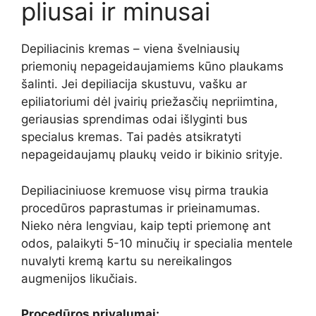
pliusai ir minusai
Depiliacinis kremas – viena švelniausių
priemonių nepageidaujamiems kūno plaukams
šalinti. Jei depiliacija skustuvu, vašku ar
epiliatoriumi dėl įvairių priežasčių nepriimtina,
geriausias sprendimas odai išlyginti bus
specialus kremas. Tai padės atsikratyti
nepageidaujamų plaukų veido ir bikinio srityje.
Depiliaciniuose kremuose visų pirma traukia
procedūros paprastumas ir prieinamumas.
Nieko nėra lengviau, kaip tepti priemonę ant
odos, palaikyti 5-10 minučių ir specialia mentele
nuvalyti kremą kartu su nereikalingos
augmenijos likučiais.
Procedūros privalumai: