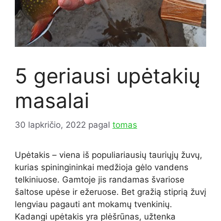
5 geriausi upėtakių
masalai
30 lapkričio, 2022
pagal
tomas
Upėtakis – viena iš populiariausių tauriųjų žuvų,
kurias spiningininkai medžioja gėlo vandens
telkiniuose. Gamtoje jis randamas švariose
šaltose upėse ir ežeruose. Bet gražią stiprią žuvį
lengviau pagauti ant mokamų tvenkinių.
Kadangi upėtakis yra plėšrūnas, užtenka