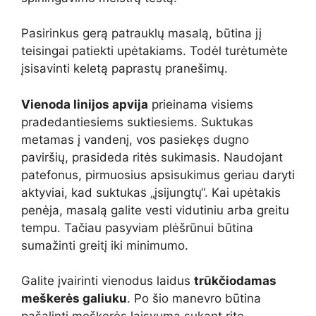
Pasirinkus gerą patrauklų masalą, būtina jį
teisingai patiekti upėtakiams. Todėl turėtumėte
įsisavinti keletą paprastų pranešimų.
Vienoda linijos apvija
prieinama visiems
pradedantiesiems suktiesiems. Suktukas
metamas į vandenį, vos pasiekęs dugno
paviršių, prasideda ritės sukimasis. Naudojant
patefonus, pirmuosius apsisukimus geriau daryti
aktyviai, kad suktukas „įsijungtų“. Kai upėtakis
penėja, masalą galite vesti vidutiniu arba greitu
tempu. Tačiau pasyviam plėšrūnui būtina
sumažinti greitį iki minimumo.
Galite įvairinti vienodus laidus
trūkčiodamas
meškerės galiuku
. Po šio manevro būtina