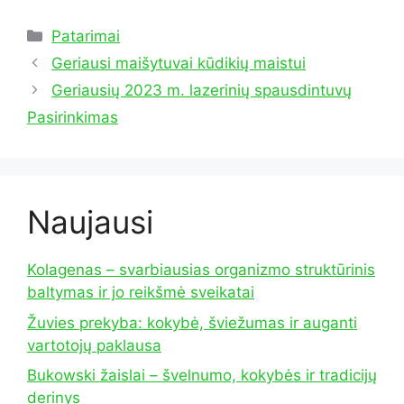
Kategorijos
Patarimai
Geriausi maišytuvai kūdikių maistui
Geriausių 2023 m. lazerinių spausdintuvų
Pasirinkimas
Naujausi
Kolagenas – svarbiausias organizmo struktūrinis
baltymas ir jo reikšmė sveikatai
Žuvies prekyba: kokybė, šviežumas ir auganti
vartotojų paklausa
Bukowski žaislai – švelnumo, kokybės ir tradicijų
derinys