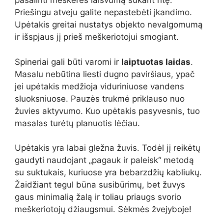
pašalinti meškerės laisvumą sukant ritę.
Priešingu atveju galite nepastebėti įkandimo.
Upėtakis greitai nustatys objekto nevalgomumą
ir išspjaus jį prieš meškeriotojui smogiant.
Spineriai gali būti varomi ir
laiptuotas laidas
.
Masalu nebūtina liesti dugno paviršiaus, ypač
jei upėtakis medžioja viduriniuose vandens
sluoksniuose. Pauzės trukmė priklauso nuo
žuvies aktyvumo. Kuo upėtakis pasyvesnis, tuo
masalas turėtų planuotis lėčiau.
Upėtakis yra labai gležna žuvis. Todėl jį reikėtų
gaudyti naudojant „pagauk ir paleisk“ metodą
su suktukais, kuriuose yra bebarzdžių kabliukų.
Žaidžiant tegul būna susibūrimų, bet žuvys
gaus minimalią žalą ir toliau priaugs svorio
meškeriotojų džiaugsmui. Sėkmės žvejyboje!