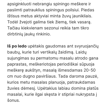
apsiginkluoti nebrangiu spiningo meškere ir
pasiimti patrauklius spiningus poilsiui. Piedas
ištisus metus aktyviai minta žuvų jaunikliais.
Todėl žvejoti galima tiek žiemą, tiek vasarą.
Tačiau kiekvienam sezonui reikia tam tikro
dirbtinių jaukų rinkinio.
Iš po ledo
upėtakis gaudomas ant svyruojančių
baubų, kurie turi vertikalų žaidimą. Laidų
sujungimas su permatomu masalu atrodo gana
paprastas, meškeriotojas periodiškai sūpuoja
meškerę aukštyn, masalą išmesdamas 20-50
cm nuo dugno paviršiaus. Tada daroma pauzė,
kurios metu masalas planuoja, patraukdamas
žuvies dėmesį. Upėtakius labiau domina platūs
masalai, kurie ilgai skęsta ir stipriai nukrypsta į
šonus.