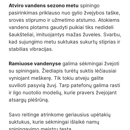
Atviro vandens sezono metu
spiningo
pasirinkimas priklauso nuo gylio žvejybos taške,
srovės stiprumo ir užmetimo atstumo. Atokiems
vandens plotams gaudyti puikiai tiks nedideli
šaukšteliai, imituojantys mažas žuveles. Svarbu,
kad sujungimo metu suktukas sukurtų stiprias ir
stabilias vibracijas.
Ramiuose vandenyse
galima sėkmingai žvejoti
su spiningais. Žiedlapis turėtų suktis lėčiausiai
vyniojant meškerę. Tik tokiu atveju galite
suvilioti pasyvią žuvį. Tarp patefonų galima rasti
ir ilgo nuotolio modelių, kurie pravers žvejojant
atsargų plėšrūną.
Savo reitinge atrinkome geriausius upėtakių
suktukus, kurie sėkmingai išlaikė namų
spiningavimo meistrų testą.