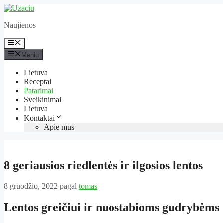
Pereiti
prie
Naujienos
turinio
Meniu
Meniu
Lietuva
Receptai
Patarimai
Sveikinimai
Lietuva
Kontaktai
Apie mus
8 geriausios riedlentės ir ilgosios lentos
8 gruodžio, 2022
pagal
tomas
Lentos greičiui ir nuostabioms gudrybėms