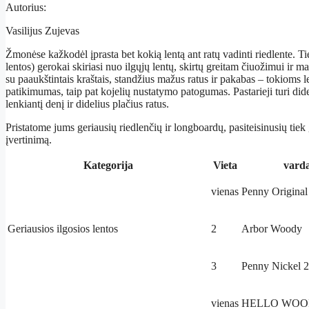
Autorius:
Vasilijus Zujevas
Žmonėse kažkodėl įprasta bet kokią lentą ant ratų vadinti riedlente. Ti
lentos) gerokai skiriasi nuo ilgųjų lentų, skirtų greitam čiuožimui ir m
su paaukštintais kraštais, standžius mažus ratus ir pakabas – tokioms l
patikimumas, taip pat kojelių nustatymo patogumas. Pastarieji turi dide
lenkiantį denį ir didelius plačius ratus.
Pristatome jums geriausių riedlenčių ir longboardų, pasiteisinusių tiek g
įvertinimą.
Kategorija
Vieta
vard
vienas
Penny Original
Geriausios ilgosios lentos
2
Arbor Woody
3
Penny Nickel 
vienas
HELLO WOOD