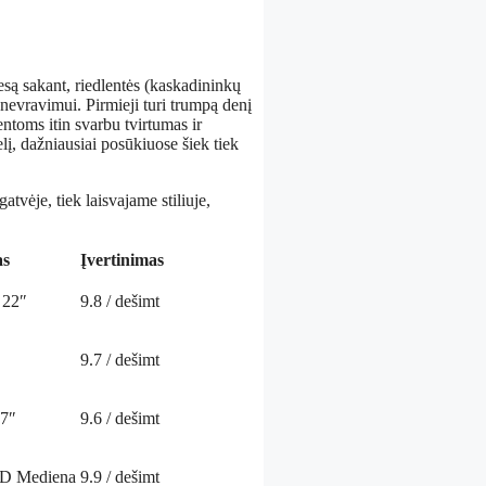
esą sakant, riedlentės (kaskadininkų
anevravimui. Pirmieji turi trumpą denį
entoms itin svarbu tvirtumas ir
lį, dažniausiai posūkiuose šiek tiek
atvėje, tiek laisvajame stiliuje,
as
Įvertinimas
 22″
9.8
/ dešimt
9.7
/ dešimt
27″
9.6
/ dešimt
 Mediena
9.9
/ dešimt