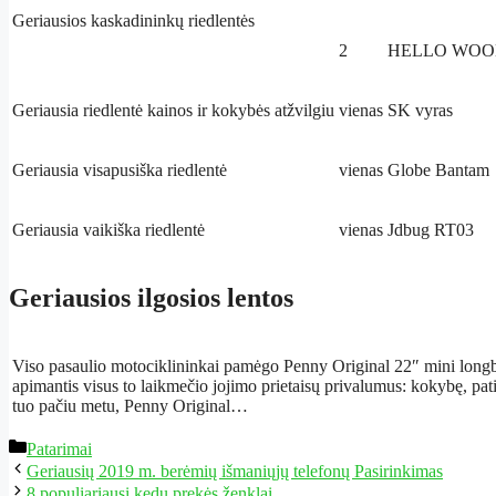
Geriausios kaskadininkų riedlentės
2
HELLO WOOD
Geriausia riedlentė kainos ir kokybės atžvilgiu
vienas
SK vyras
Geriausia visapusiška riedlentė
vienas
Globe Bantam
Geriausia vaikiška riedlentė
vienas
Jdbug RT03
Geriausios ilgosios lentos
Viso pasaulio motociklininkai pamėgo Penny Original 22″ mini longbo
apimantis visus to laikmečio jojimo prietaisų privalumus: kokybę, pa
tuo pačiu metu, Penny Original…
Kategorijos
Patarimai
Geriausių 2019 m. berėmių išmaniųjų telefonų Pasirinkimas
8 populiariausi kedų prekės ženklai