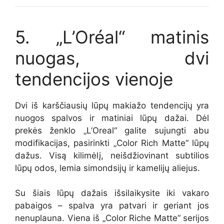
5. „L’Oréal“ matinis
nuogas, dvi
tendencijos vienoje
Dvi iš karščiausių lūpų makiažo tendencijų yra
nuogos spalvos ir matiniai lūpų dažai. Dėl
prekės ženklo „L’Oreal“ galite sujungti abu
modifikacijas, pasirinkti „Color Rich Matte“ lūpų
dažus. Visą kilimėlį, neišdžiovinant subtilios
lūpų odos, lemia simondsijų ir kamelijų aliejus.
Su šiais lūpų dažais išsilaikysite iki vakaro
pabaigos – spalva yra patvari ir geriant jos
nenuplauna. Viena iš „Color Riche Matte“ serijos