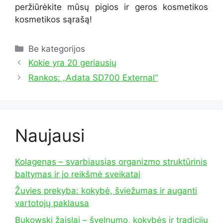
peržiūrėkite mūsų pigios ir geros kosmetikos
kosmetikos sąrašą!
Kategorijos
Be kategorijos
Kokie yra 20 geriausių
Rankos: „Adata SD700 External“
Naujausi
Kolagenas – svarbiausias organizmo struktūrinis
baltymas ir jo reikšmė sveikatai
Žuvies prekyba: kokybė, šviežumas ir auganti
vartotojų paklausa
Bukowski žaislai – švelnumo, kokybės ir tradicijų