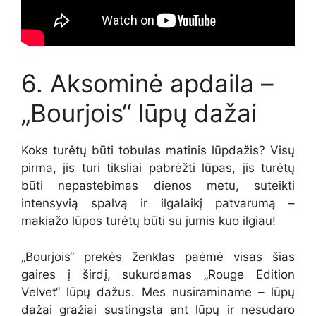
6. Aksominė apdaila –
„Bourjois“ lūpų dažai
Koks turėtų būti tobulas matinis lūpdažis? Visų
pirma, jis turi tiksliai pabrėžti lūpas, jis turėtų
būti nepastebimas dienos metu, suteikti
intensyvią spalvą ir ilgalaikį patvarumą –
makiažo lūpos turėtų būti su jumis kuo ilgiau!
„Bourjois“ prekės ženklas paėmė visas šias
gaires į širdį, sukurdamas „Rouge Edition
Velvet“ lūpų dažus. Mes nusiraminame – lūpų
dažai gražiai sustingsta ant lūpų ir nesudaro