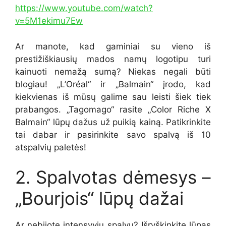
https://www.youtube.com/watch?
v=5M1ekimu7Ew
Ar manote, kad gaminiai su vieno iš
prestižiškiausių mados namų logotipu turi
kainuoti nemažą sumą? Niekas negali būti
blogiau! „L’Oréal“ ir „Balmain“ įrodo, kad
kiekvienas iš mūsų galime sau leisti šiek tiek
prabangos. „Tagomago“ rasite „Color Riche X
Balmain“ lūpų dažus už puikią kainą. Patikrinkite
tai dabar ir pasirinkite savo spalvą iš 10
atspalvių paletės!
2. Spalvotas dėmesys –
„Bourjois“ lūpų dažai
Ar nebijote intensyvių spalvų? Išryškinkite lūpas