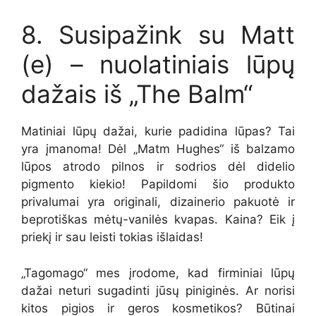
8. Susipažink su Matt
(e) – nuolatiniais lūpų
dažais iš „The Balm“
Matiniai lūpų dažai, kurie padidina lūpas? Tai
yra įmanoma! Dėl „Matm Hughes“ iš balzamo
lūpos atrodo pilnos ir sodrios dėl didelio
pigmento kiekio! Papildomi šio produkto
privalumai yra originali, dizainerio pakuotė ir
beprotiškas mėtų-vanilės kvapas. Kaina? Eik į
priekį ir sau leisti tokias išlaidas!
„Tagomago“ mes įrodome, kad firminiai lūpų
dažai neturi sugadinti jūsų piniginės. Ar norisi
kitos pigios ir geros kosmetikos? Būtinai