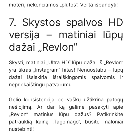
moterų nekenčiamos „plutos“. Verta išbandyti!
7. Skystos spalvos HD
versija – matiniai lūpų
dažai „Revlon“
Skysti, matiniai „Ultra HD“ lūpų dažai iš „Revlon“
yra tikras „Instagram“ hitas! Nenuostabu – lūpų
dažai išsiskiria išraiškingomis spalvomis ir
nepriekaištingu patvarumu.
Gelio konsistencija be vaškų užtikrina patogų
nešiojimą. Ar dar ką galime pasakyti apie
„Revlon“ matinius lūpų dažus? Patikrinkite
patrauklią kainą „Tagomago“, būsite maloniai
nustebinti!