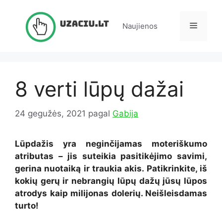
Pereiti
prie
Meniu
Naujienos
turinio
8 verti lūpų dažai
24 gegužės, 2021
pagal
Gabija
Lūpdažis yra neginčijamas moteriškumo
atributas – jis suteikia pasitikėjimo savimi,
gerina nuotaiką ir traukia akis. Patikrinkite, iš
kokių gerų ir nebrangių lūpų dažų jūsų lūpos
atrodys kaip milijonas dolerių. Neišleisdamas
turto!