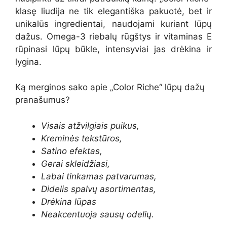
klasę liudija ne tik elegantiška pakuotė, bet ir
unikalūs ingredientai, naudojami kuriant lūpų
dažus. Omega-3 riebalų rūgštys ir vitaminas E
rūpinasi lūpų būkle, intensyviai jas drėkina ir
lygina.
Ką merginos sako apie „Color Riche“ lūpų dažų
pranašumus?
Visais atžvilgiais puikus,
Kreminės tekstūros,
Satino efektas,
Gerai skleidžiasi,
Labai tinkamas patvarumas,
Didelis spalvų asortimentas,
Drėkina lūpas
Neakcentuoja sausų odelių.