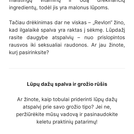
ingredientų, todėl jis yra malonus lūpoms.
Tačiau drėkinimas dar ne viskas – „Revlon“ žino,
kad ilgalaikė spalva yra raktas į sėkmę. Lūpdažį
rasite daugybe atspalvių – nuo prislopintos
rausvos iki seksualiai raudonos. Ar jau žinote,
kurį pasirinksite?
Lūpų dažų spalva ir grožio rūšis
Ar žinote, kaip tobulai priderinti lūpų dažų
atspalvį prie savo grožio tipo? Jei ne,
peržiūrėkite mūsų vadovą ir pasinaudokite
keletu praktinių patarimų!