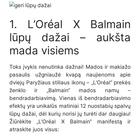
1. L’Oréal X Balmain
lūpų dažai – aukšta
mada visiems
Toks įvykis nenutinka dažnai! Mados ir makiažo
pasaulis užgniaužė kvapą naujienoms apie
dviejų Paryžiaus stiliaus ikonų – „L’Oréal“ prekės
ženklo ir „Balmain“ mados namų –
bendradarbiavimą. Vienas iš bendradarbiavimo
efektų yra unikalūs matiniai 12 nuostabių spalvų
lūpų dažai, dėl kurių norisi jų turėti dar daugiau!
Žiūrėkite „L’Oréal X Balmain“ manifestą ir
atraskite juos visus: