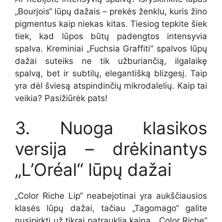
„Bourjois“ lūpų dažais – prekės ženklu, kuris žino
pigmentus kaip niekas kitas. Tiesiog tepkite šiek
tiek, kad lūpos būtų padengtos intensyvia
spalva. Kreminiai „Fuchsia Graffiti“ spalvos lūpų
dažai suteiks ne tik užburiančią, ilgalaikę
spalvą, bet ir subtilų, elegantišką blizgesį. Taip
yra dėl šviesą atspindinčių mikrodalelių. Kaip tai
veikia? Pasižiūrėk pats!
3. Nuoga klasikos
versija – drėkinantys
„L’Oréal“ lūpų dažai
„Color Riche Lip“ neabejotinai yra aukščiausios
klasės lūpų dažai, tačiau „Tagomago“ galite
nusipirkti už tikrai patrauklią kainą. „Color Riche“