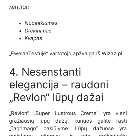
NAUDA:
Nuoseklumas
Drėkinimas
Kvapas
„EwelaaTestuje“ vartotojo apžvalga iš Wizaz.pl
4. Nesenstanti
elegancija – raudoni
„Revlon“ lūpų dažai
„Revlon“ „Super Lustrous Creme“ yra vieni
gražiausių lūpų dažų, kuriuos galite rasti
„Tagomago“ pasiūlyme. Lūpų dažuose yra
maistingų vitaminų ir odą drėkinančių