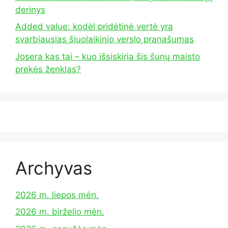
derinys
Added value: kodėl pridėtinė vertė yra
svarbiausias šiuolaikinio verslo pranašumas
Josera kas tai – kuo išsiskiria šis šunų maisto
prekės ženklas?
Archyvas
2026 m. liepos mėn.
2026 m. birželio mėn.