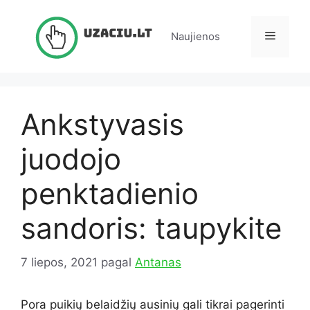
Pereiti
prie
Meniu
Naujienos
turinio
Ankstyvasis
juodojo
penktadienio
sandoris: taupykite
7 liepos, 2021
pagal
Antanas
Pora puikių belaidžių ausinių gali tikrai pagerinti