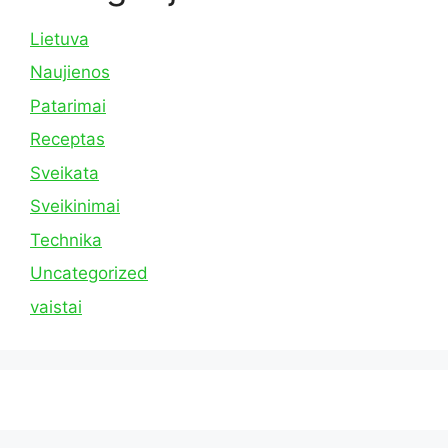
Lietuva
Naujienos
Patarimai
Receptas
Sveikata
Sveikinimai
Technika
Uncategorized
vaistai