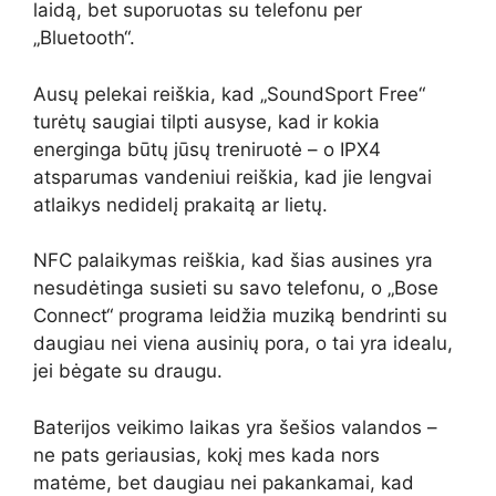
laidą, bet suporuotas su telefonu per
„Bluetooth“.
Ausų pelekai reiškia, kad „SoundSport Free“
turėtų saugiai tilpti ausyse, kad ir kokia
energinga būtų jūsų treniruotė – o IPX4
atsparumas vandeniui reiškia, kad jie lengvai
atlaikys nedidelį prakaitą ar lietų.
NFC palaikymas reiškia, kad šias ausines yra
nesudėtinga susieti su savo telefonu, o „Bose
Connect“ programa leidžia muziką bendrinti su
daugiau nei viena ausinių pora, o tai yra idealu,
jei bėgate su draugu.
Baterijos veikimo laikas yra šešios valandos –
ne pats geriausias, kokį mes kada nors
matėme, bet daugiau nei pakankamai, kad