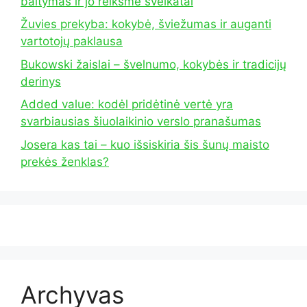
baltymas ir jo reikšmė sveikatai
Žuvies prekyba: kokybė, šviežumas ir auganti
vartotojų paklausa
Bukowski žaislai – švelnumo, kokybės ir tradicijų
derinys
Added value: kodėl pridėtinė vertė yra
svarbiausias šiuolaikinio verslo pranašumas
Josera kas tai – kuo išsiskiria šis šunų maisto
prekės ženklas?
Archyvas