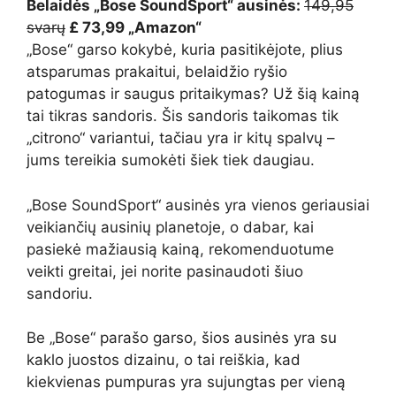
Belaidės „Bose SoundSport“ ausinės:
149,95
svarų
£ 73,99 „Amazon“
„Bose“ garso kokybė, kuria pasitikėjote, plius
atsparumas prakaitui, belaidžio ryšio
patogumas ir saugus pritaikymas? Už šią kainą
tai tikras sandoris. Šis sandoris taikomas tik
„citrono“ variantui, tačiau yra ir kitų spalvų –
jums tereikia sumokėti šiek tiek daugiau.
„Bose SoundSport“ ausinės yra vienos geriausiai
veikiančių ausinių planetoje, o dabar, kai
pasiekė mažiausią kainą, rekomenduotume
veikti greitai, jei norite pasinaudoti šiuo
sandoriu.
Be „Bose“ parašo garso, šios ausinės yra su
kaklo juostos dizainu, o tai reiškia, kad
kiekvienas pumpuras yra sujungtas per vieną