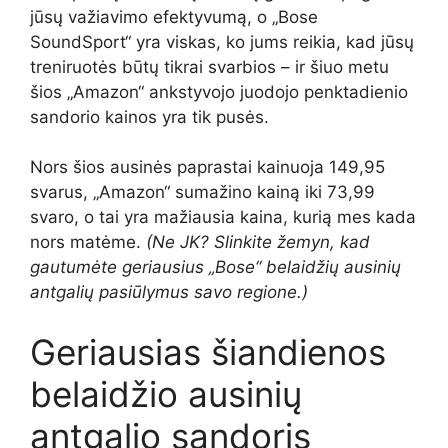
jūsų važiavimo efektyvumą, o „Bose
SoundSport“ yra viskas, ko jums reikia, kad jūsų
treniruotės būtų tikrai svarbios – ir šiuo metu
šios „Amazon“ ankstyvojo juodojo penktadienio
sandorio kainos yra tik pusės.
Nors šios ausinės paprastai kainuoja 149,95
svarus, „Amazon“ sumažino kainą iki 73,99
svaro, o tai yra mažiausia kaina, kurią mes kada
nors matėme.
(Ne JK? Slinkite žemyn, kad
gautumėte geriausius „Bose“ belaidžių ausinių
antgalių pasiūlymus savo regione.)
Geriausias šiandienos
belaidžio ausinių
antgalio sandoris