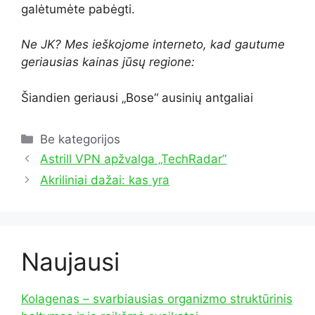
galėtumėte pabėgti.
Ne JK? Mes ieškojome interneto, kad gautume
geriausias kainas jūsų regione:
Šiandien geriausi „Bose“ ausinių antgaliai
Kategorijos
Be kategorijos
Astrill VPN apžvalga „TechRadar“
Akriliniai dažai: kas yra
Naujausi
Kolagenas – svarbiausias organizmo struktūrinis