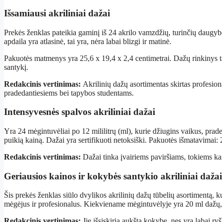
Išsamiausi akriliniai dažai
Prekės ženklas pateikia gaminį iš 24 akrilo vamzdžių, turinčių daugybę
apdaila yra atlasinė, tai yra, nėra labai blizgi ir matinė.
Pakuotės matmenys yra 25,6 x 19,4 x 2,4 centimetrai. Dažų rinkinys ta
santykį.
Redakcinis vertinimas:
Akrilinių dažų asortimentas skirtas profesiona
pradedantiesiems bei tapybos studentams.
Intensyvesnės spalvos akriliniai dažai
Yra 24 mėgintuvėliai po 12 mililitrų (ml), kurie džiugins vaikus, pra
puikią kainą. Dažai yra sertifikuoti netoksiški. Pakuotės išmatavimai:
Redakcinis vertinimas:
Dažai tinka įvairiems paviršiams, tokiems ka
Geriausios kainos ir kokybės santykio akriliniai dažai
Šis prekės ženklas siūlo dvylikos akrilinių dažų tūbelių asortimentą, k
mėgėjus ir profesionalus. Kiekviename mėgintuvėlyje yra 20 ml dažų, 
Redakcinis vertinimas:
Jie išsiskiria aukšta kokybe, nes yra labai ry