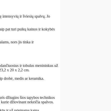
 intensyvių ir šviesių spalvų. Jo
ip pat turi puikų kainos ir kokybės
lams, nors jis tinka ir
dedančiuosius ir tobulus menininkus už
 23,2 x 20 x 2,2 cm.
ip drobė, medis ar keramika.
uris džiugins šios tapybos technikos
kurie džiovinant nekeičia spalvos.
škūs ir už prieinamą kainą.