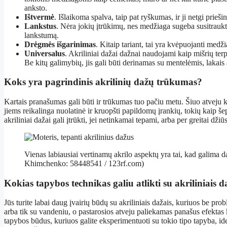
anksto.
Ištvermė
. Išlaikoma spalva, taip pat ryškumas, ir ji netgi prieši
Lankstus
. Nėra jokių įtrūkimų, nes medžiaga sugeba susitraukt
lankstumą.
Drėgmės išgarinimas
. Kitaip tariant, tai yra kvėpuojanti medži
Universalus
. Akriliniai dažai dažnai naudojami kaip mišrių te
Be kitų galimybių, jis gali būti derinamas su mentelėmis, lakais a
Koks yra pagrindinis akrilinių dažų trūkumas?
Kartais pranašumas gali būti ir trūkumas tuo pačiu metu. Šiuo atveju 
jiems reikalinga nuolatinė ir kruopšti papildomų įrankių, tokių kaip šep
akriliniai dažai gali įtrūkti, jei netinkamai tepami, arba per greitai džiūs
Vienas labiausiai vertinamų akrilo aspektų yra tai, kad galima da
Khimchenko: 58448541 / 123rf.com)
Kokias tapybos technikas galiu atlikti su akriliniais d
Jūs turite labai daug įvairių būdų su akriliniais dažais, kuriuos be pro
arba tik su vandeniu, o pastarosios atveju paliekamas panašus efektas
tapybos būdus, kuriuos galite eksperimentuoti su tokio tipo tapyba, id