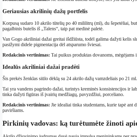
Geriausias akrilinių dažų portfelis
Korpusą sudaro 10 akrilo tūtelių po 40 mililitrų (ml), du šepetėliai, but
pagalbinis butelis iš „Talens“, taip pat medinė paletė.
Van Gogo akriliniai dažai greitai išdžiūsta, todėl galima dažyti kelis s
pasižymi didele pigmentacija dėl atsparumo šviesai.
Redakcinis vertinimas:
Tai puikus produktas dovanoms, mėgėjams i
Idealūs akriliniai dažai pradėti
Šis prekės ženklas siūlo dėklą su 24 akrilo dažų vamzdeliais po 21 ml
Tai yra vandens pagrindo dažai, turintys kreminės konsistencijos ir labai
tinka dažyti figūras iš įvairių medžiagų, pavyzdžiui, porceliano.
Redakcinis vertinimas:
Jie idealiai tinka studentams, kurie tapė ant d
paviršiams.
Pirkinių vadovas: ką turėtumėte žinoti api
Akrilo džiovinimo judrumas davė naują impulsą menininkams per pra