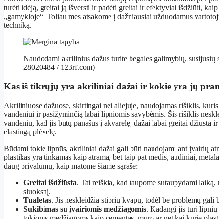
turėti idėją, greitai ją išversti ir padėti greitai ir efektyviai išdžiūti, 
„gamykloje“. Toliau mes atsakome į dažniausiai užduodamus vartotojų
techniką.
Naudodami akrilinius dažus turite begales galimybių, susijusių
28020484 / 123rf.com)
Kas iš tikrųjų yra akriliniai dažai ir kokie yra jų pr
Akriliniuose dažuose, skirtingai nei aliejuje, naudojamas rišiklis, kuris
vandeniui ir pasižyminčią labai lipniomis savybėmis. Šis rišiklis neskle
vandeniu, kad jis būtų panašus į akvarelę, dažai labai greitai džiūsta ir
elastingą plėvelę.
Būdami tokie lipnūs, akriliniai dažai gali būti naudojami ant įvairių at
plastikas yra tinkamas kaip atrama, bet taip pat medis, audiniai, metala
daug privalumų, kaip matome šiame sąraše:
Greitai išdžiūsta
. Tai reiškia, kad taupome sutaupydami laiką, ne
sluoksnį.
Tualetas
. Jis neskleidžia stiprių kvapų, todėl be problemų gali
Sukibimas su įvairiomis medžiagomis
. Kadangi jis turi lipni
tokioms medžiagoms kaip cementas, mūro ar net kai kurie plastikai