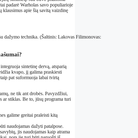
kaip tai padarė Warholas savo populiarioje
 klausimus apie šią savitą vaizdinę
 su dažymo technika. (Šaltinis: Lakovas Filimonovas:
anašumai?
 integruoja sintetinę dervą, atsparią
idžia kvapo, jį galima praskiesti
 taip pat suformuoja labai tvirtą
ramų, ne tik ant drobės. Pavyzdžiui,
s ar stiklas. Be to, jūsų programa turi
s galime greitai praleisti kitą
 būti naudojamas dažyti patalpose.
ų savybių, jis naudojamas kaip atrama
, nors jie turi būti paruošti iš