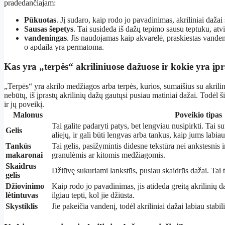
pradedančiajam:
Pūkuotas
. Jį sudaro, kaip rodo jo pavadinimas, akriliniai dažai
Sausas šepetys
. Tai susideda iš dažų tepimo sausu teptuku, atvira
vandeningas
. Jis naudojamas kaip akvarelė, praskiestas vanden
o apdaila yra permatoma.
Kas yra „terpės“ akriliniuose dažuose ir kokie yra įpra
„Terpės“ yra akrilo medžiagos arba terpės, kurios, sumaišius su akrilini
nebūtų, iš įprastų akrilinių dažų gautųsi pusiau matiniai dažai. Todėl š
ir jų poveikį.
Malonus
Poveikio tipas
Tai galite padaryti patys, bet lengviau nusipirkti. Tai su
Gelis
aliejų, ir gali būti lengvas arba tankus, kaip jums labia
Tankūs
Tai gelis, pasižymintis didesne tekstūra nei ankstesnis
makaronai
granulėmis ar kitomis medžiagomis.
Skaidrus
Džiūvę sukuriami lankstūs, pusiau skaidrūs dažai. Tai 
gelis
Džiovinimo
Kaip rodo jo pavadinimas, jis atideda greitą akrilinių
lėtintuvas
ilgiau tepti, kol jie džiūsta.
Skystiklis
Jie pakeičia vandenį, todėl akriliniai dažai labiau stabi