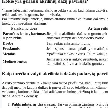
Kokie yra geriausi akrilinių dažų paviršiai?
Vienas labiausiai vertinamų akrilo aspektų yra tai, kad galima dažyti an
reikia ankstesnio grunto, bet ne visada.
Pažiūrėkime šioje lentelėje, kurios atramos tinka akriliniams dažams ir,
turėtų būti specifinis akrilams:
Palaikymo tipas
Ar tam reik
Paruoštos lentos, kartonas
Jie priima akrilinius dažus su gruntu arba
ir popierius
anksčiau įtempti dėl per didelio svorio.
Drobė
Tam reikia ankstesnio grunto.
Freskomis
Jei nespausdinama, apdaila yra matinė, o 
Metalas
Ypač tinka cinkas ir varis. Tai reikalauja
Jiems nereikia iš anksto gruntuoti, išsky
Medinės lentos
išankstinis šlifavimas ir akrilo gruntas.
Kaip turėčiau valyti akriliniais dažais padarytą pavei
Akrilo dažymo dėžutė reikalauja tam tikros priežiūros, kad ji būtų tink
daugelį metų jie kaupia dulkes ir purvą dėl savo tekstūros minkštumo. 
veiksmus, kuriuos reikia atlikti atliekant techninę priežiūrą ir kad men
diena. Atkreipk dėmesį:
Patikrinkite, ar dažai sausi.
Tai yra pirmasis žingsnis, kurio rei