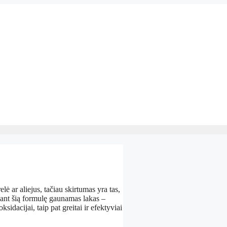
lė ar aliejus, tačiau skirtumas yra tas,
dojant šią formulę gaunamas lakas –
idacijai, taip pat greitai ir efektyviai