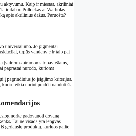
u aktyvumu. Kaip ir miestas, akriliniai
 čia ir dabar. Pollockas ar Warholas
ką apie akrilinius dažus. Paruošta?
avo universalumo. Jo pigmentai
sidacijai, tirpūs vandenyje ir taip pat
nka įvairioms atramoms ir paviršiams,
jai paprastai nurodo, kurioms
ti į pagrindinius jo įsigijimo kriterijus,
kurio reikia norint pradėti naudoti šią
ekomendacijos
tiesiog norite padovanoti dovaną
enks. Tai ne visada yra lengvas
š geriausių produktų, kuriuos galite