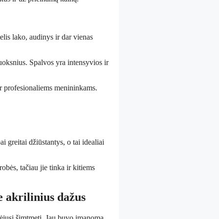
elis lako, audinys ir dar vienas
luoksnius. Spalvos yra intensyvios ir
r profesionaliems menininkams.
.
 greitai džiūstantys, o tai idealiai
robės, tačiau jie tinka ir kitiems
e akrilinius dažus
ėjusį šimtmetį. Jau buvo įmanoma