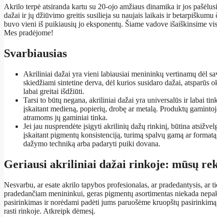
Akrilo terpė atsiranda kartu su 20-ojo amžiaus dinamika ir jos pašėlusi
dažai ir jų džiūvimo greitis susilieja su naujais laikais ir betarpiškumu
buvo vieni iš puikiausių jo eksponentų. Šiame vadove išaiškinsime vis
Mes pradėjome!
Svarbiausias
Akriliniai dažai yra vieni labiausiai menininkų vertinamų dėl s
skiedžiami sintetine derva, dėl kurios susidaro dažai, atsparūs ok
labai greitai išdžiūti.
Tarsi to būtų negana, akriliniai dažai yra universalūs ir labai ti
įskaitant medieną, popierių, drobę ar metalą. Produktų gaminto
atramoms jų gaminiai tinka.
Jei jau nusprendėte įsigyti akrilinių dažų rinkinį, būtina atsižvelg
įskaitant pigmentų konsistenciją, turimą spalvų gamą ar formatą, 
dažymo techniką arba padaryti puiki dovana.
Geriausi akriliniai dažai rinkoje: mūsų r
Nesvarbu, ar esate akrilo tapybos profesionalas, ar pradedantysis, ar 
pradedančiam menininkui, geras pigmentų asortimentas niekada nepak
pasirinkimas ir norėdami padėti jums paruošėme kruopštų pasirinkimą i
rasti rinkoje. Atkreipk dėmesį.