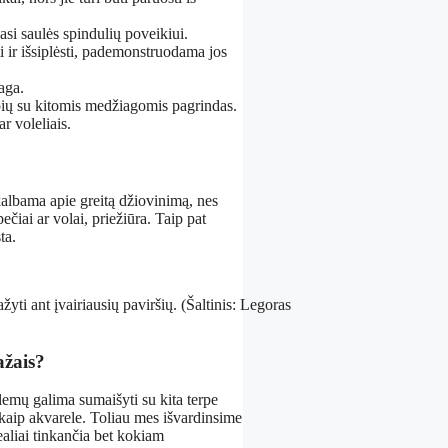
nasi saulės spindulių poveikiui.
i ir išsiplėsti, pademonstruodama jos
aga.
rpių su kitomis medžiagomis pagrindas.
r voleliais.
kalbama apie greitą džiovinimą, nes
ečiai ar volai, priežiūra. Taip pat
ta.
žyti ant įvairiausių paviršių. (Šaltinis: Legoras
ažais?
blemų galima sumaišyti su kita terpe
 kaip akvarele. Toliau mes išvardinsime
ealiai tinkančia bet kokiam