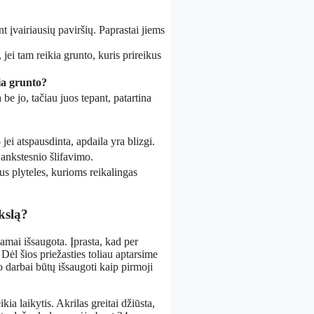
t įvairiausių paviršių. Paprastai jiems
 jei tam reikia grunto, kuris prireikus
ia grunto?
 be jo, tačiau juos tepant, patartina
jei atspausdinta, apdaila yra blizgi.
 ankstesnio šlifavimo.
rus plyteles, kurioms reikalingas
kslą?
amai išsaugota. Įprasta, kad per
Dėl šios priežasties toliau aptarsime
o darbai būtų išsaugoti kaip pirmoji
kia laikytis. Akrilas greitai džiūsta,