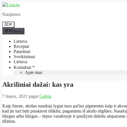
Pereiti
prie
Naujienos
turinio
Meniu
Meniu
Lietuva
Receptai
Patarimai
Sveikinimai
Lietuva
Kontaktai
Apie mus
Akriliniai dažai: kas yra
7 liepos, 2021
pagal
Gabija
Kaip žinote, akrilas naudoja lygiai tuos pačius pigmentus kaip ir akvare
kad jie turi būti praskiesti rišikliu, pagamintu iš akrilo rūgšties. Nau
blizgus arba blizgus – tirpus vandenyje ir pasižymi dideliu atsparumu oks
džiūsta.