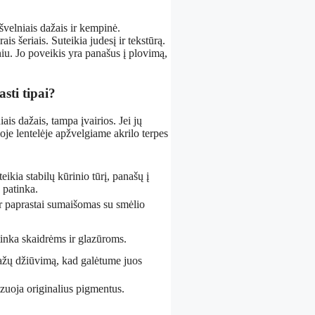
 švelniais dažais ir kempinė.
is šeriais. Suteikia judesį ir tekstūrą.
iu. Jo poveikis yra panašus į plovimą,
sti tipai?
ais dažais, tampa įvairios. Jei jų
ioje lentelėje apžvelgiame akrilo terpes
teikia stabilų kūrinio tūrį, panašų į
u patinka.
 ir paprastai sumaišomas su smėlio
tinka skaidrėms ir glazūroms.
 dažų džiūvimą, kad galėtume juos
lizuoja originalius pigmentus.